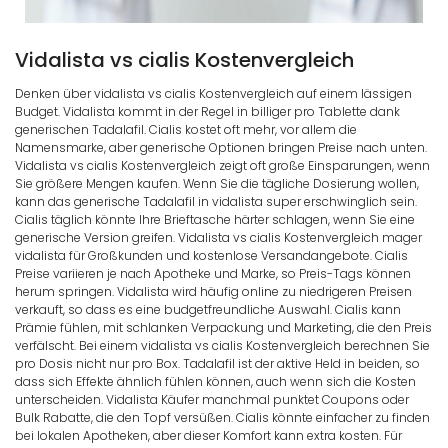
Vidalista vs cialis Kostenvergleich
Denken über vidalista vs cialis Kostenvergleich auf einem lässigen
Budget. Vidalista kommt in der Regel in billiger pro Tablette dank
generischen Tadalafil. Cialis kostet oft mehr, vor allem die
Namensmarke, aber generische Optionen bringen Preise nach unten.
Vidalista vs cialis Kostenvergleich zeigt oft große Einsparungen, wenn
Sie größere Mengen kaufen. Wenn Sie die tägliche Dosierung wollen,
kann das generische Tadalafil in vidalista super erschwinglich sein.
Cialis täglich könnte Ihre Brieftasche härter schlagen, wenn Sie eine
generische Version greifen. Vidalista vs cialis Kostenvergleich mager
vidalista für Großkunden und kostenlose Versandangebote. Cialis
Preise variieren je nach Apotheke und Marke, so Preis-Tags können
herum springen. Vidalista wird häufig online zu niedrigeren Preisen
verkauft, so dass es eine budgetfreundliche Auswahl. Cialis kann
Prämie fühlen, mit schlanken Verpackung und Marketing, die den Preis
verfälscht. Bei einem vidalista vs cialis Kostenvergleich berechnen Sie
pro Dosis nicht nur pro Box. Tadalafil ist der aktive Held in beiden, so
dass sich Effekte ähnlich fühlen können, auch wenn sich die Kosten
unterscheiden. Vidalista Käufer manchmal punktet Coupons oder
Bulk Rabatte, die den Topf versüßen. Cialis könnte einfacher zu finden
bei lokalen Apotheken, aber dieser Komfort kann extra kosten. Für