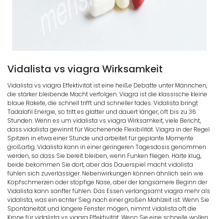
Vidalista vs viagra Wirksamkeit
Vidalista vs viagra Effektivität ist eine heiße Debatte unter Männchen,
die stärker bleibende Macht verfolgen. Viagra ist die klassische kleine
blaue Rakete, die schnell trifft und schneller fades. Vidalista bringt
Tadalafil Energie, so tritt es glatter und dauert länger, oft bis zu 36
Stunden. Wenn es um vidalista vs viagra Wirksamkeit, viele Bericht,
dass vidalista gewinnt für Wochenende Flexibilität. Viagra in der Regel
Spitzen in etwa einer Stunde und arbeitet für geplante Momente
großartig. Vidalista kann in einer geringeren Tagesdosis genommen
werden, so dass Sie bereit bleiben, wenn Funken fliegen. Härte klug,
beide bekommen Sie dort, aber das Dauerspiel macht vidalista
fühlen sich zuverlässiger. Nebenwirkungen können ähnlich sein wie
Kopfschmerzen oder stopfige Nase, aber der langsamere Beginn der
Vidalista kann sanfter fühlen. Das Essen verlangsamt viagra mehr als
vidalista, was ein echter Sieg nach einer großen Mahlzeit ist. Wenn Sie
Spontaneität und längere Fenster mögen, nimmt vidalista oft die
Krone für vidalista vs viagra Effektivität. Wenn Sie eine schnelle wollen