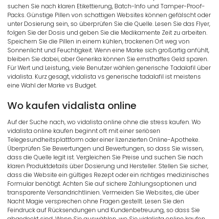
suchen Sie nach klaren Etikettierung, Batch-Info und Tamper-Proof-
Packs. Günstige Pillen von schattigen Websites können gefälscht oder
unter Dosierung sein, so überprüfen Sie die Quelle. Lesen Sie das Flyer,
folgen Sie der Dosis und geben Sie die Medikamente Zeit zu arbeiten.
Speichern Sie die Pillen in einem kühlen, trockenen Ort weg von
Sonnenlicht und Feuchtigkeit. Wenn eine Marke sich großartig anfühlt,
bleiben Sie dabei, aber Generika können Sie ernsthaftes Geld sparen.
Für Wert und Leistung, viele Benutzer wählen generische Tadalafil über
vidalista. Kurz gesagt, vidalista vs generische tadalafil ist meistens
eine Wahl der Marke vs Budget.
Wo kaufen vidalista online
Auf der Suche nach, wo vidalista online ohne die stress kaufen. Wo
vidalista online kaufen beginnt oft mit einer seriösen
Telegesundheitsplattform oder einer lizenzierten Online-Apotheke.
Überprüfen Sie Bewertungen und Bewertungen, so dass Sie wissen,
dass die Quelle legit ist. Vergleichen Sie Preise und suchen Sie nach
klaren Produktdetails über Dosierung und Hersteller. Stellen Sie sicher,
dass die Website ein gültiges Rezept oder ein richtiges medizinisches
Formular benötigt. Achten Sie auf sichere Zahlungsoptionen und
transparente Versandrichtlinien. Vermeiden Sie Websites, die über
Nacht Magie versprechen ohne Fragen gestellt. Lesen Sie den
Feindruck auf Rücksendungen und Kundenbetreuung, so dass Sie
abgedeckt sind. Wenn Sie auswählen, wo Sie vidalista online kaufen,