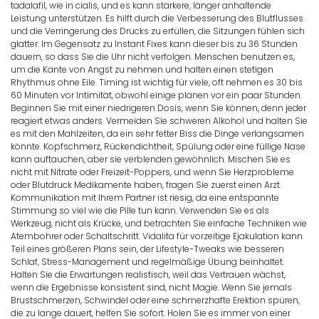
tadalafil, wie in cialis, und es kann stärkere, länger anhaltende
Leistung unterstützen. Es hilft durch die Verbesserung des Blutflusses
und die Verringerung des Drucks zu erfüllen, die Sitzungen fühlen sich
glatter. Im Gegensatz zu Instant Fixes kann dieser bis zu 36 Stunden
dauern, so dass Sie die Uhr nicht verfolgen. Menschen benutzen es,
um die Kante von Angst zu nehmen und halten einen stetigen
Rhythmus ohne Eile. Timing ist wichtig für viele, oft nehmen es 30 bis
60 Minuten vor Intimität, obwohl einige planen vor ein paar Stunden.
Beginnen Sie mit einer niedrigeren Dosis, wenn Sie können, denn jeder
reagiert etwas anders. Vermeiden Sie schweren Alkohol und halten Sie
es mit den Mahlzeiten, da ein sehr fetter Biss die Dinge verlangsamen
könnte. Kopfschmerz, Rückendichtheit, Spülung oder eine füllige Nase
kann auftauchen, aber sie verblenden gewöhnlich. Mischen Sie es
nicht mit Nitrate oder Freizeit-Poppers, und wenn Sie Herzprobleme
oder Blutdruck Medikamente haben, fragen Sie zuerst einen Arzt.
Kommunikation mit Ihrem Partner ist riesig, da eine entspannte
Stimmung so viel wie die Pille tun kann. Verwenden Sie es als
Werkzeug, nicht als Krücke, und betrachten Sie einfache Techniken wie
Atembohrer oder Schaltschritt. Vidalita für vorzeitige Ejakulation kann
Teil eines größeren Plans sein, der Lifestyle-Tweaks wie besseren
Schlaf, Stress-Management und regelmäßige Übung beinhaltet.
Halten Sie die Erwartungen realistisch, weil das Vertrauen wächst,
wenn die Ergebnisse konsistent sind, nicht Magie. Wenn Sie jemals
Brustschmerzen, Schwindel oder eine schmerzhafte Erektion spüren,
die zu lange dauert, helfen Sie sofort. Holen Sie es immer von einer