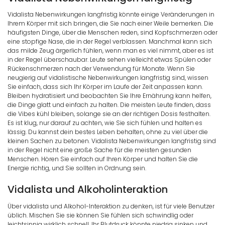
Vidalista Nebenwirkungen langfristig könnte einige Veränderungen in
Ihrem Körper mit sich bringen, die Sie nach einer Weile bemerken. Die
häufigsten Dinge, über die Menschen reden, sind Kopfschmerzen oder
eine stopfige Nase, die in der Regel verblassen. Manchmal kann sich
das milde Zeug ärgerlich fühlen, wenn man es viel nimmt, aber es ist
in der Regel überschaubar. Leute sehen vielleicht etwas Spülen oder
Rückenschmerzen nach der Verwendung für Monate. Wenn Sie
neugierig auf vidalistische Nebenwirkungen langfristig sind, wissen
Sie einfach, dass sich Ihr Körper im Laufe der Zeit anpassen kann.
Bleiben hydratisiert und beobachten Sie Ihre Ernährung kann helfen,
die Dinge glatt und einfach zu halten. Die meisten Leute finden, dass
die Vibes kühl bleiben, solange sie an der richtigen Dosis festhalten.
Es ist klug, nur darauf zu achten, wie Sie sich fühlen und halten es
lässig. Du kannst dein bestes Leben behalten, ohne zu viel über die
kleinen Sachen zu betonen. Vidalista Nebenwirkungen langfristig sind
in der Regel nicht eine große Sache für die meisten gesunden
Menschen. Hören Sie einfach auf Ihren Körper und halten Sie die
Energie richtig, und Sie sollten in Ordnung sein.
Vidalista und Alkoholinteraktion
Über vidalista und Alkohol-Interaktion zu denken, ist für viele Benutzer
üblich. Mischen Sie sie können Sie fühlen sich schwindlig oder
leichtsinnig wirklich schnell. Ihr Blutdruck könnte niedrig sinken und