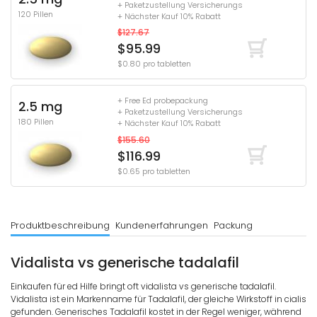
+ Paketzustellung Versicherungs
120 Pillen
+ Nächster Kauf 10% Rabatt
$127.67
$95.99
$0.80 pro tabletten
+ Free Ed probepackung
2.5 mg
+ Paketzustellung Versicherungs
180 Pillen
+ Nächster Kauf 10% Rabatt
$155.60
$116.99
$0.65 pro tabletten
Produktbeschreibung
Kundenerfahrungen
Packung
Vidalista vs generische tadalafil
Einkaufen für ed Hilfe bringt oft vidalista vs generische tadalafil.
Vidalista ist ein Markenname für Tadalafil, der gleiche Wirkstoff in cialis
gefunden. Generisches Tadalafil kostet in der Regel weniger, während