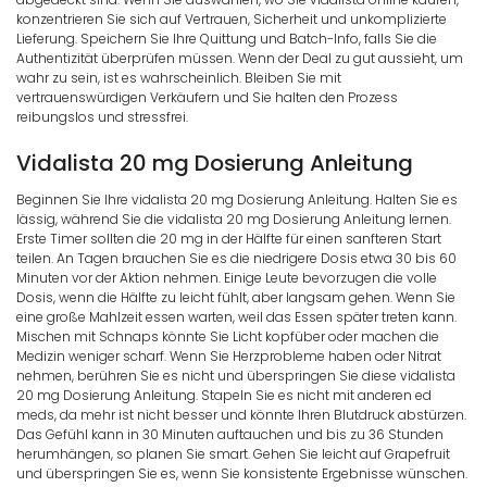
konzentrieren Sie sich auf Vertrauen, Sicherheit und unkomplizierte
Lieferung. Speichern Sie Ihre Quittung und Batch-Info, falls Sie die
Authentizität überprüfen müssen. Wenn der Deal zu gut aussieht, um
wahr zu sein, ist es wahrscheinlich. Bleiben Sie mit
vertrauenswürdigen Verkäufern und Sie halten den Prozess
reibungslos und stressfrei.
Vidalista 20 mg Dosierung Anleitung
Beginnen Sie Ihre vidalista 20 mg Dosierung Anleitung. Halten Sie es
lässig, während Sie die vidalista 20 mg Dosierung Anleitung lernen.
Erste Timer sollten die 20 mg in der Hälfte für einen sanfteren Start
teilen. An Tagen brauchen Sie es die niedrigere Dosis etwa 30 bis 60
Minuten vor der Aktion nehmen. Einige Leute bevorzugen die volle
Dosis, wenn die Hälfte zu leicht fühlt, aber langsam gehen. Wenn Sie
eine große Mahlzeit essen warten, weil das Essen später treten kann.
Mischen mit Schnaps könnte Sie Licht kopfüber oder machen die
Medizin weniger scharf. Wenn Sie Herzprobleme haben oder Nitrat
nehmen, berühren Sie es nicht und überspringen Sie diese vidalista
20 mg Dosierung Anleitung. Stapeln Sie es nicht mit anderen ed
meds, da mehr ist nicht besser und könnte Ihren Blutdruck abstürzen.
Das Gefühl kann in 30 Minuten auftauchen und bis zu 36 Stunden
herumhängen, so planen Sie smart. Gehen Sie leicht auf Grapefruit
und überspringen Sie es, wenn Sie konsistente Ergebnisse wünschen.