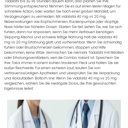
Tadalafil bis zu 36 Stunden dauern kann, also planen Sie Ihre
Stimmung entsprechend. Nehmen Sie es auf einen leeren Magen für
schnellere Action, oder warten Sie nach einer großen Mahlzeit, um
Verzögerungen zu vermeiden. Mit vidalista 40 mg vs 20 mg,
Nebenwirkungen wie Kopfschmerzen, Rückenpumpe oder stopfige
Nase härter bei höheren Dosen. Starten Sie tief, sehen Sie, wie Sie sich
fühlen, dann nur anpassen, wenn Sie mehr Vertrauen benötigen.
Skipping Alkohol und schwere fettige Nahrung hält die vidalista 40
mg vs 20 mg Erfahrung glatt und vorhersehbar. Wenn Sie schwindlig
fühlen oder Brustschmerzen bekommen, stoppen und Hilfe
bekommen, keine Witze. Vermischen Sie niemals Tadalafil mit Nitraten
oder Erholungsverstärkern, weil die Combo riskant ist. Speichern Sie
Ihre Tabs immer in einem kühlen trockenen Fleck und halten Sie sie
außer Reichweite. Für einen sicheren Lauf, kaufen Sie von
vertrauenswürdigen Apotheken und überprüfen Sie die Verpackung
und Ablaufdaten. Bottom line: Wenn Sie vidalista 40 mg vs 20 mg
vergleichen, wählen Sie die niedrigste Dosis, die Ihre gewünschten
Ergebnisse liefert.