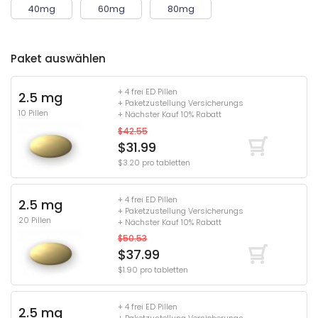
40mg
60mg
80mg
Paket auswählen
+ 4 frei ED Pillen
2.5 mg
+ Paketzustellung Versicherungs
10 Pillen
+ Nächster Kauf 10% Rabatt
$42.55
$31.99
$3.20 pro tabletten
+ 4 frei ED Pillen
2.5 mg
+ Paketzustellung Versicherungs
20 Pillen
+ Nächster Kauf 10% Rabatt
$50.53
$37.99
$1.90 pro tabletten
+ 4 frei ED Pillen
2.5 mg