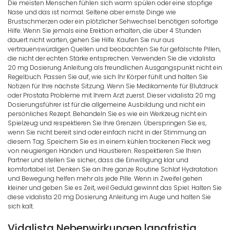
Die meisten Menschen fühlen sich warm spülen oder eine stopfige
Nase und das ist normal. Seltene aber ernste Dinge wie
Brustschmerzen oder ein plötzlicher Sehwechsel benötigen sofortige
Hilfe. Wenn Sie jemals eine Erektion erhalten, die über 4 Stunden
dauert nicht warten, gehen Sie Hilfe. Kaufen Sie nur aus
vertrauenswürdigen Quellen und beobachten Sie für gefälschte Pillen,
die nicht der echten Stärke entsprechen. Verwenden Sie die vidalista
20 mg Dosierung Anleitung als freundlichen Ausgangspunkt nicht ein
Regelbuch. Passen Sie auf, wie sich Ihr Körper fühlt und halten Sie
Notizen für Ihre nächste Sitzung. Wenn Sie Medikamente für Blutdruck
oder Prostata Probleme mit Ihrem Arzt zuerst. Dieser vidalista 20 mg
Dosierungsführer ist für die allgemeine Ausbildung und nicht ein
persönliches Rezept. Behandeln Sie es wie ein Werkzeug nicht ein
Spielzeug und respektieren Sie Ihre Grenzen. Überspringen Sie es,
wenn Sie nicht bereit sind oder einfach nicht in der Stimmung an
diesem Tag. Speichern Sie es in einem kühlen trockenen Fleck weg
von neugierigen Händen und Haustieren. Respektieren Sie Ihren
Partner und stellen Sie sicher, dass die Einwilligung klar und
komfortabel ist. Denken Sie an Ihre ganze Routine Schlaf Hydratation
und Bewegung helfen mehr als jede Pille. Wenn in Zweifel gehen
kleiner und geben Sie es Zeit, weil Geduld gewinnt das Spiel. Halten Sie
diese vidalista 20 mg Dosierung Anleitung im Auge und halten Sie
sich kalt.
Vidalista Nebenwirkungen langfristig