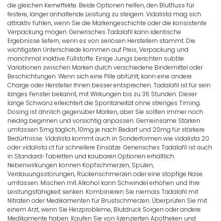
die gleichen Kerneffekte. Beide Optionen helfen, den Blutfluss für
festere, länger anhaltende Leistung zu steigern. Vidalista mag sich
attraktiv fühlen, wenn Sie die Markengeschichte oder die konsistente
Verpackung mögen. Generisches Tadalafil kann identische
Ergebnisse liefern, wenn es von seriösen Herstellern stammt. Die
wichtigsten Unterschiede kommen auf Preis, Verpackung und
manchmal inaktive Füllstoffe. Einige Jungs berichten subtile
Variationen zwischen Marken durch verschiedene Bindemittel oder
Beschichtungen. Wenn sich eine Pille abfühlt, kann eine andere
Charge oder Hersteller Ihnen besser entsprechen. Tadalafil ist für sein
langes Fenster bekannt, mit Wirkungen bis zu 36 Stunden. Dieser
lange Schwanz erleichtert die Spontaneität ohne strenges Timing.
Dosing ist ähnlich gegenüber Marken, aber Sie sollten immer noch
niedrig beginnen und vorsichtig anpassen. Gemeinsame Stärken
umfassen 5mg täglich, 10mg je nach Bedarf und 20mg für stärkere
Bedürfnisse. Vidalista kommt auch in Sonderformen wie vidalista 20
oder vidalista ct für schnellere Einsätze. Generisches Tadalafil ist auch
in Standard-Tabletten und kaubaren Optionen erhältlich.
Nebenwirkungen können Kopfschmerzen, Spülen,
Verdauungsstörungen, Rückenschmerzen oder eine stopfige Nase
umfassen. Mischen mit Alkohol kann Schwindel erhöhen und Ihre
Leistungsfähigkeit senken. Kombinieren Sie niemals Tadalafil mit
Nitraten oder Medikamenten für Brustschmerzen. Überprüfen Sie mit
einem Arzt, wenn Sie Herzprobleme, Blutdruck Sorgen oder andere
Medikamente haben. Kaufen Sie von lizenzierten Apotheken und