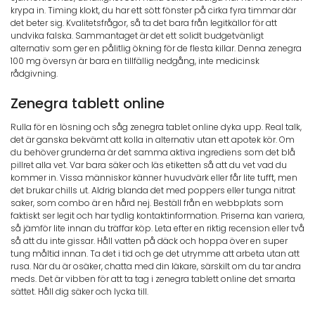
krypa in. Timing klokt, du har ett sött fönster på cirka fyra timmar där
det beter sig. Kvalitetsfrågor, så ta det bara från legitkällor för att
undvika falska. Sammantaget är det ett solidt budgetvänligt
alternativ som ger en pålitlig ökning för de flesta killar. Denna zenegra
100 mg översyn är bara en tillfällig nedgång, inte medicinsk
rådgivning.
Zenegra tablett online
Rulla för en lösning och såg zenegra tablet online dyka upp. Real talk,
det är ganska bekvämt att kolla in alternativ utan ett apotek kör. Om
du behöver grunderna är det samma aktiva ingrediens som det blå
pillret alla vet. Var bara säker och läs etiketten så att du vet vad du
kommer in. Vissa människor känner huvudvärk eller får lite tufft, men
det brukar chills ut. Aldrig blanda det med poppers eller tunga nitrat
saker, som combo är en hård nej. Beställ från en webbplats som
faktiskt ser legit och har tydlig kontaktinformation. Priserna kan variera,
så jämför lite innan du träffar köp. Leta efter en riktig recension eller två
så att du inte gissar. Håll vatten på däck och hoppa över en super
tung måltid innan. Ta det i tid och ge det utrymme att arbeta utan att
rusa. När du är osäker, chatta med din läkare, särskilt om du tar andra
meds. Det är vibben för att ta tag i zenegra tablett online det smarta
sättet. Håll dig säker och lycka till.