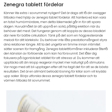
Zenegra tablett fördelar
Känner lite extra i sovrummet nyligen? Det är dags att få din swagger
tillbaka med hjälp av zenegra tablet fördelar. Att hantera ed kan vara
en total humörmördare, men detta läkemedel går in för att spara
dagen. Huvudmålet är att uppnå en solid, pålitlig erektion när du
behöver det mest. Det fungerar genom att koppla av dessa blodkärl
där nere för bättre cirkulation. Tänk på det som en högpresterande
melodi för ditt kärleksliv. Du behöver inte låta prestationsångest styra
dina relationer längre. Att ta det ungefär en timme innan intimitet
sätter scenen för framgång. Zenegra tablettförmåner inkluderar återfå
den känslan av förtroende som kan ha försvunnit. Det låter dig
fokusera på ögonblicket istället för att stressa ut. Du kommer att
upptäcka att din kropp reagerar mycket mer naturligt på stimulans.
Var noga med att bli upptagen efter att ha tagit det för att se de bästa
resultaten. Det är en allmänt betrodd lösning för killar som vill krydda
upp saker. Börja utforska dessa zenegra tablett fördelar och ta
värmen tillbaka till sovrummet.