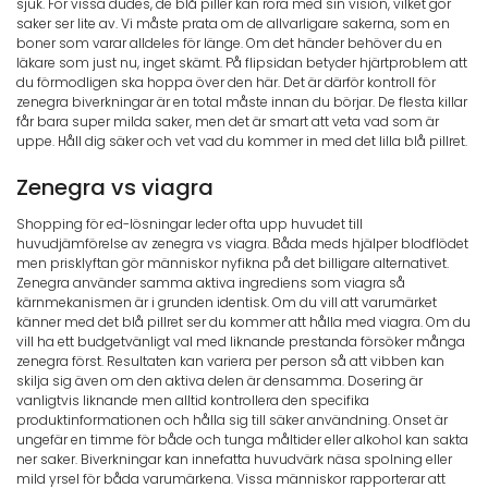
sjuk. För vissa dudes, de blå piller kan röra med sin vision, vilket gör
saker ser lite av. Vi måste prata om de allvarligare sakerna, som en
boner som varar alldeles för länge. Om det händer behöver du en
läkare som just nu, inget skämt. På flipsidan betyder hjärtproblem att
du förmodligen ska hoppa över den här. Det är därför kontroll för
zenegra biverkningar är en total måste innan du börjar. De flesta killar
får bara super milda saker, men det är smart att veta vad som är
uppe. Håll dig säker och vet vad du kommer in med det lilla blå pillret.
Zenegra vs viagra
Shopping för ed-lösningar leder ofta upp huvudet till
huvudjämförelse av zenegra vs viagra. Båda meds hjälper blodflödet
men prisklyftan gör människor nyfikna på det billigare alternativet.
Zenegra använder samma aktiva ingrediens som viagra så
kärnmekanismen är i grunden identisk. Om du vill att varumärket
känner med det blå pillret ser du kommer att hålla med viagra. Om du
vill ha ett budgetvänligt val med liknande prestanda försöker många
zenegra först. Resultaten kan variera per person så att vibben kan
skilja sig även om den aktiva delen är densamma. Dosering är
vanligtvis liknande men alltid kontrollera den specifika
produktinformationen och hålla sig till säker användning. Onset är
ungefär en timme för både och tunga måltider eller alkohol kan sakta
ner saker. Biverkningar kan innefatta huvudvärk näsa spolning eller
mild yrsel för båda varumärkena. Vissa människor rapporterar att