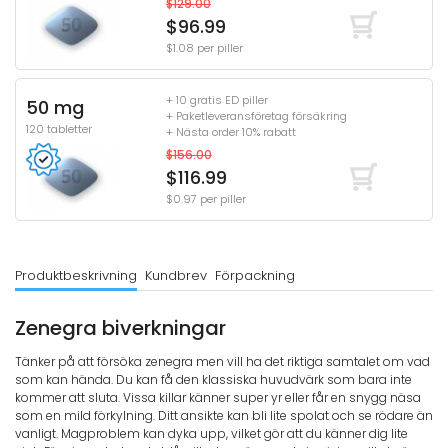
$129.00
$96.99
$1.08 per piller
+ 10 gratis ED piller
50 mg
+ Paketleveransföretag försäkring
120 tabletter
+ Nästa order 10% rabatt
$156.00
$116.99
$0.97 per piller
Produktbeskrivning
Kundbrev
Förpackning
Zenegra biverkningar
Tänker på att försöka zenegra men vill ha det riktiga samtalet om vad
som kan hända. Du kan få den klassiska huvudvärk som bara inte
kommer att sluta. Vissa killar känner super yr eller får en snygg näsa
som en mild förkylning. Ditt ansikte kan bli lite spolat och se rödare än
vanligt. Magproblem kan dyka upp, vilket gör att du känner dig lite