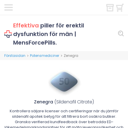
Effektiva
piller för erektil
dysfunktion för män |
MensForcePills.
Förstasidan
Potensmediciner
Zenegra
>
>
Zenegra
(Sildenafil Citrate)
Kontrollera säljare licenser och certifieringar när du jämför
sildenafil apotek betyg för att filtrera bort osäkra butiker.
Granska verifierad kundfeedback över betrodda ED-
läkemedelsmarknadsplatser för att mäta leveranssäkerhet och