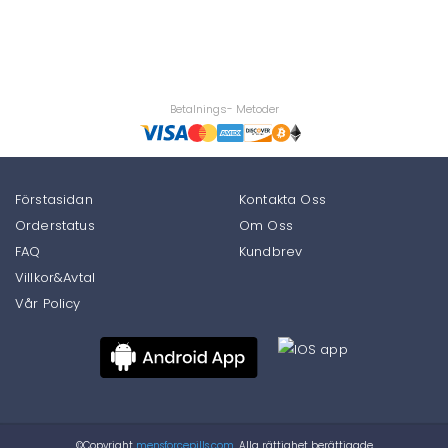
Betalnings- Metoder
Förstasidan
Kontakta Oss
Orderstatus
Om Oss
FAQ
Kundbrev
Villkor&Avtal
Vår Policy
©Copyright
mensforcepills.com.
Alla rättighet berättigade