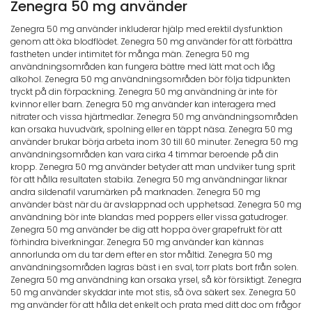
Zenegra 50 mg använder
Zenegra 50 mg använder inkluderar hjälp med erektil dysfunktion
genom att öka blodflödet. Zenegra 50 mg använder för att förbättra
fastheten under intimitet för många män. Zenegra 50 mg
användningsområden kan fungera bättre med lätt mat och låg
alkohol. Zenegra 50 mg användningsområden bör följa tidpunkten
tryckt på din förpackning. Zenegra 50 mg användning är inte för
kvinnor eller barn. Zenegra 50 mg använder kan interagera med
nitrater och vissa hjärtmedlar. Zenegra 50 mg användningsområden
kan orsaka huvudvärk, spolning eller en täppt näsa. Zenegra 50 mg
använder brukar börja arbeta inom 30 till 60 minuter. Zenegra 50 mg
användningsområden kan vara cirka 4 timmar beroende på din
kropp. Zenegra 50 mg använder betyder att man undviker tung sprit
för att hålla resultaten stabila. Zenegra 50 mg användningar liknar
andra sildenafil varumärken på marknaden. Zenegra 50 mg
använder bäst när du är avslappnad och upphetsad. Zenegra 50 mg
användning bör inte blandas med poppers eller vissa gatudroger.
Zenegra 50 mg använder be dig att hoppa över grapefrukt för att
förhindra biverkningar. Zenegra 50 mg använder kan kännas
annorlunda om du tar dem efter en stor måltid. Zenegra 50 mg
användningsområden lagras bäst i en sval, torr plats bort från solen.
Zenegra 50 mg användning kan orsaka yrsel, så kör försiktigt. Zenegra
50 mg använder skyddar inte mot stis, så öva säkert sex. Zenegra 50
mg använder för att hålla det enkelt och prata med ditt doc om frågor