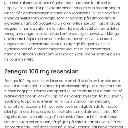
generiska alternativ känns något annorlunda men totalt sett är
upplevelsen nära. För prisvaktare vinner zenegra ofta medan viagra
vinner på varumärkesigenkänning och konsistens. Du kan också se
andra generika som kamagra som är byggda på samma aktiva
ingrediens. Tänk på budget varumärke förtroende och hur din kropp
reagerar innan du väljer mellan dem. Ett snabbt sätt att rama det är
zenegra vs viagra som ett värde kontra prestige showdown. Många
användare börjar med en och byter senare när de vet vad som
fungerar bäst. Oavsett vilken rutt du väljer gå långsam vistelse
hydrerad och hålla förväntningarna realistiska. Sammantaget
handlar skillnaden oftast om kostnad och varumärke snarare än en
helt annan effekt.
Zenegra 100 mg recension
Zenegra 100 mg recension läser som en chill ta från en kompis som
faktiskt försökte det. Förvänta dig att klassisk blå piller atmosfär utan
himlen högt pris. Effekter kan sparka i cirka trettio till sextio minuter, så
planera ditt ögonblick. Går upp på de vanliga misstänkta: huvudvärk,
spolning, täppt näsa eller en varm rush. Blanda inte med tung
alkohol eller poppers, håll det säkert och smidigt. Om du tar nitrater
eller hjärtmeds, hoppa över det och chatta med din doc istället. 100
mg styrka kan vara stansig, så du kanske föredrar hälften att börja.
Mat kan sakta det en touch, så gå ljus på fettet innan showen. Bra för
självförtroende, uthållighet och hålla saker stadiga när nerver försöker