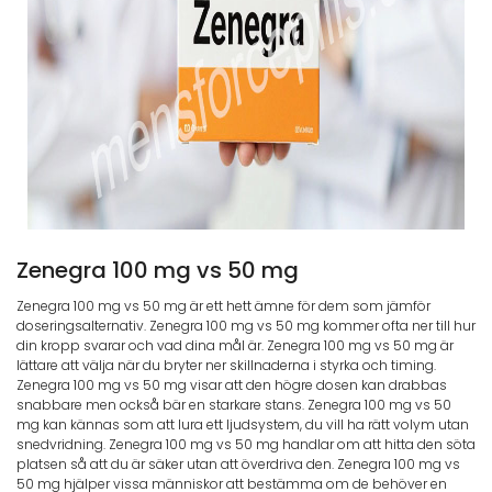
Zenegra 100 mg vs 50 mg
Zenegra 100 mg vs 50 mg är ett hett ämne för dem som jämför
doseringsalternativ. Zenegra 100 mg vs 50 mg kommer ofta ner till hur
din kropp svarar och vad dina mål är. Zenegra 100 mg vs 50 mg är
lättare att välja när du bryter ner skillnaderna i styrka och timing.
Zenegra 100 mg vs 50 mg visar att den högre dosen kan drabbas
snabbare men också bär en starkare stans. Zenegra 100 mg vs 50
mg kan kännas som att lura ett ljudsystem, du vill ha rätt volym utan
snedvridning. Zenegra 100 mg vs 50 mg handlar om att hitta den söta
platsen så att du är säker utan att överdriva den. Zenegra 100 mg vs
50 mg hjälper vissa människor att bestämma om de behöver en