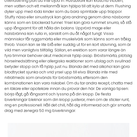
överraskning part du inte bjöd in. Huvudvärk kan krascha vibben,
men vatten och ett mellanmål kan hjälpa till att kyla ut dem. Flushing
dyker upp med röda kinder som du bara sprintade upp trappor.
Stuffy näsa eller sinustryck kan göra andning genom dina näsborrar
känns som en blockerad tunnel. Yrsel kan göra rummet snurra, så stå
upp långsamt för att hålla din balans. Upprörd mage eller
halsbränna kan rulla in, särskilt om du åt något tungt. Vissa
människor får ryggsmärta eller muskelvärk som känns som en tråkig
throb. Vision kan se lite blå eller suddig ut för en kort stavning, som är
vild men vanligtvis tillfällig. Sällan, en erektion som varar längre än
fyra timmar behöver akut medicinsk hjälp asap. Bröstsmärta, plötslig
hörselnedsättning eller allergiska reaktioner som utslag och svullnad
betyder stopp och få hjälp just nu. Blanda det med alkohol kan göra
blodtrycket sjunka och vrid yrsel upp till elva. Blanda inte med
nitratmeds som används för bröstsmärta, eftersom den
kombinationen kan vara riskabel. Om du tar andra recept, chatta med
en läkare eller apotekare innan du provar den här. De vanliga tipsen:
börja lågt, gå långsamt och lyssna på din kropp. De flesta
biverkningar bleknar som din kropp justerar, men om de sticker runt,
ring en professionell. Håll det chill, håll dig informerad och gör smarta
drag med zenegra 50 mg biverkningar.