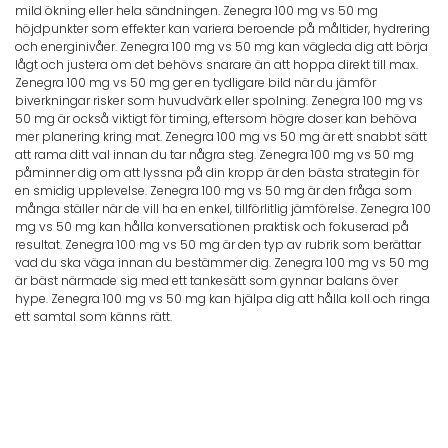
mild ökning eller hela sändningen. Zenegra 100 mg vs 50 mg
höjdpunkter som effekter kan variera beroende på måltider, hydrering
och energinivåer. Zenegra 100 mg vs 50 mg kan vägleda dig att börja
lågt och justera om det behövs snarare än att hoppa direkt till max.
Zenegra 100 mg vs 50 mg ger en tydligare bild när du jämför
biverkningar risker som huvudvärk eller spolning. Zenegra 100 mg vs
50 mg är också viktigt för timing, eftersom högre doser kan behöva
mer planering kring mat. Zenegra 100 mg vs 50 mg är ett snabbt sätt
att rama ditt val innan du tar några steg. Zenegra 100 mg vs 50 mg
påminner dig om att lyssna på din kropp är den bästa strategin för
en smidig upplevelse. Zenegra 100 mg vs 50 mg är den fråga som
många ställer när de vill ha en enkel, tillförlitlig jämförelse. Zenegra 100
mg vs 50 mg kan hålla konversationen praktisk och fokuserad på
resultat. Zenegra 100 mg vs 50 mg är den typ av rubrik som berättar
vad du ska väga innan du bestämmer dig. Zenegra 100 mg vs 50 mg
är bäst närmade sig med ett tankesätt som gynnar balans över
hype. Zenegra 100 mg vs 50 mg kan hjälpa dig att hålla koll och ringa
ett samtal som känns rätt.