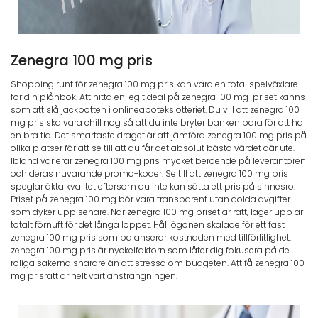
Zenegra 100 mg pris
Shopping runt för zenegra 100 mg pris kan vara en total spelväxlare
för din plånbok. Att hitta en legit deal på zenegra 100 mg-priset känns
som att slå jackpotten i onlineapotekslotteriet. Du vill att zenegra 100
mg pris ska vara chill nog så att du inte bryter banken bara för att ha
en bra tid. Det smartaste draget är att jämföra zenegra 100 mg pris på
olika platser för att se till att du får det absolut bästa värdet där ute.
Ibland varierar zenegra 100 mg pris mycket beroende på leverantören
och deras nuvarande promo-koder. Se till att zenegra 100 mg pris
speglar äkta kvalitet eftersom du inte kan sätta ett pris på sinnesro.
Priset på zenegra 100 mg bör vara transparent utan dolda avgifter
som dyker upp senare. När zenegra 100 mg priset är rätt, lager upp är
totalt förnuft för det långa loppet. Håll ögonen skalade för ett fast
zenegra 100 mg pris som balanserar kostnaden med tillförlitlighet.
zenegra 100 mg pris är nyckelfaktorn som låter dig fokusera på de
roliga sakerna snarare än att stressa om budgeten. Att få zenegra 100
mg prisrätt är helt värt ansträngningen.