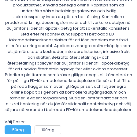
produktäkthet. Använd zenegra online-köpstips som att
undersöka säkra betalningsgateways och tydlig
sekretesspolicy innan du gör en beställning. Kontrollera
produktmärkning, doseringsformulär och tillverkare detaljer när
du jämför sildenafil apotek betyg för att säkerställa konsistens.
Leta efter responsiv kundsupport i betrodda ED-
läkemedelsmarknadsplatser för att lösa problem med frakt
eller fakturering snabbt. Applicera zenegra online-köptips som
att jämföra totala kostnader, inte bara listpriser, inklusive frakt
och skatter. Bekräfta återbetalnings- och
återbetalningspolicyer när du jämför sildenafil-apoteksbetyg
för att undvika återbetalningsavgifter eller oklara processer.
Prioritera plattformar som kräver giltiga recept, ett kännetecken
för pålitliga ED-läkemedelsmarknadsplatser för säkerhet. Titta
på röda flaggor som ovanligt låga priser, och följ zenegra
online köpa tips genom att kontrollera utgångsdatum och
tamper-evident förpackning. Slutligen jämför frakttider och
diskret hantering när du jämför sildenafil apoteksbetyg och välj
säljare närvarande i betrodda ED-läkemedelsmarknadsplatser.
Välj Doser:
50mg
100mg