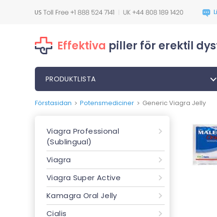
Effektiva
piller för erektil d
PRODUKTLISTA
Förstasidan
Potensmediciner
Generic Viagra Jelly
>
>
Viagra Professional
(Sublingual)
Viagra
Viagra Super Active
Kamagra Oral Jelly
Cialis