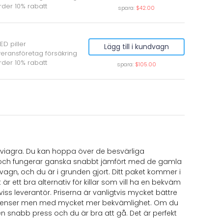
rder 10% rabatt
spara:
$42.00
ED piller
Lägg till i kundvagn
veransföretag försäkring
rder 10% rabatt
spara:
$105.00
p viagra. Du kan hoppa över de besvärliga
t ta och fungerar ganska snabbt jämfört med de gamla
ndvagn, och du är i grunden gjort. Ditt paket kommer i
r ett bra alternativ för killar som vill ha en bekväm
viss leverantör. Priserna är vanligtvis mycket bättre
edienser men med mycket mer bekvämlighet. Om du
en snabb press och du är bra att gå. Det är perfekt