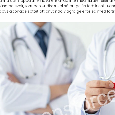
 stanna och hoppa till en läkare. Blanda inte med nitrater eller 
åsarna svalt, torrt och ur direkt sol så att gelén förblir chill. 
t avslappnade sättet att använda viagra gelé för ed med fört