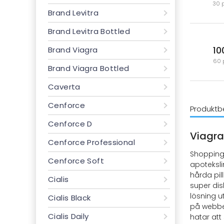
30 
Brand Levitra
Brand Levitra Bottled
10
Brand Viagra
60 
Brand Viagra Bottled
Caverta
Cenforce
Produktbe
Cenforce D
Viagra 
Cenforce Professional
Shopping 
Cenforce Soft
apoteksli
hårda pil
Cialis
super dis
lösning u
Cialis Black
på webbe
Cialis Daily
hatar att