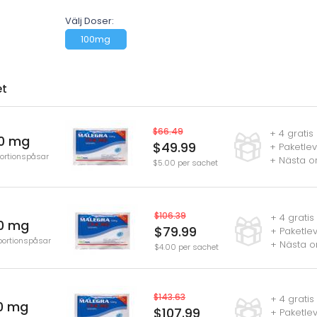
Välj Doser:
100mg
et
$66.49
+ 4 gratis 
0 mg
$49.99
+ Paketle
portionspåsar
+ Nästa o
$5.00 per sachet
$106.39
+ 4 gratis 
0 mg
$79.99
+ Paketle
portionspåsar
+ Nästa o
$4.00 per sachet
$143.63
+ 4 gratis 
0 mg
$107.99
+ Paketle