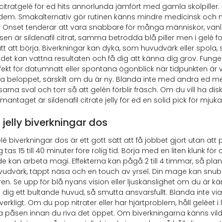
l citratgelé för ed hits annorlunda jämfört med gamla skolpill
em. Smakalternativ gör rutinen känns mindre medicinsk och mer ch
. Onset tenderar att vara snabbare för många människor, vanlig
sen är sildenafil citrat, samma betrodda blå piller men i gelé
lätt att börja. Biverkningar kan dyka, som huvudvärk eller spola,
det kan vattna resultaten och få dig att känna dig grov. Fung
fekt för datumnatt eller spontana ögonblick när tidpunkten är vikt
a beloppet, särskilt om du är ny. Blanda inte med andra ed meds 
rna sval och torr så att gelén förblir fräsch. Om du vill ha disk
mantaget är sildenafil citrate jelly för ed en solid pick för mjuk
 jelly biverkningar dos
lé biverkningar dos är ett gott sätt att få jobbet gjort utan at
tas 15 till 40 minuter före rolig tid. Börja med en liten klunk fö
de kan arbeta magi. Effekterna kan pågå 2 till 4 timmar, så plan
vudvärk, täppt näsa och en touch av yrsel. Din mage kan snubbl
ren. Se upp för blå nyans vision eller ljuskänslighet om du är kä
ge dig ett bultande huvud, så smutta ansvarsfullt. Blanda inte v
verkligt. Om du pop nitrater eller har hjärtproblem, håll geléet i
 påsen innan du riva det öppet. Om biverkningarna känns vilda,