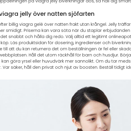
a uppdelningen på viagra jelly biverkningar dos, så håll dig smart
 viagra jelly över natten sjöfarten
fter billig viagra gelé över natten frakt utan krångel. Jelly träffa
er smidigt. Priserna kan vara söta när du staplar erbjudanden
å det snabbt och hålla dig redo. Välj alltid ett legitimt onlineap
r köp. Läs produktsidan för dosering, ingredienser och biverkning
e till att du kan returnera det om beställningen är fel eller s
webbplatsen. Håll det utom räckhåll för barn och husdjur. Börja 
 kan göra yrsel eller huvudvärk mer sannolikt. Om du tar meds 
 Var säker, håll den privat och njut av boosten. Beställ tidigt 