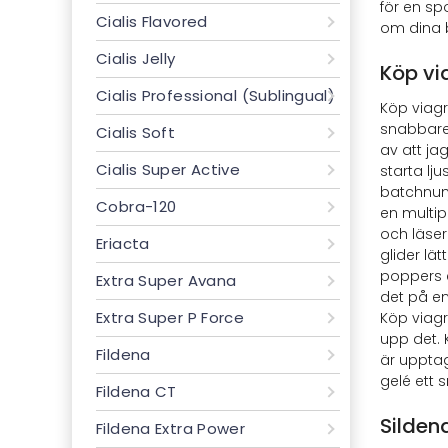
för en sp
Cialis Flavored
om dina be
Cialis Jelly
Köp vi
Cialis Professional (Sublingual)
Köp viagr
snabbare 
Cialis Soft
av att ja
Cialis Super Active
starta lju
batchnumm
Cobra-120
en multip
och läser
Eriacta
glider lä
poppers e
Extra Super Avana
det på en
Extra Super P Force
Köp viagr
upp det. 
Fildena
är upptag
gelé ett s
Fildena CT
Sildena
Fildena Extra Power