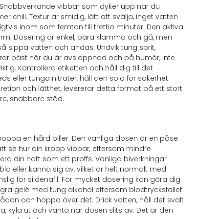
er. Snabbverkande vibbar som dyker upp när du
ill. Textur är smidig, lätt att svälja, inget vatten
tvis inom som femton till trettio minuter. Den aktiva
 form. Dosering är enkel, bara klämma och gå, men
 så sippa vatten och andas. Undvik tung sprit,
erar bäst när du är avslappnad och på humör, inte
ig. Kontrollera etiketten och håll dig till det
eller tunga nitrater, håll den solo för säkerhet.
retion och lätthet, levererar detta format på ett stort
are, snabbare stöd.
t poppa en hård piller. Den vanliga dosen är en påse
r att se hur din kropp vibbar, eftersom mindre
era din natt som ett proffs. Vanliga biverkningar
a eller känna sig av, vilket är helt normalt med
nslig för sildenafil. För mycket dosering kan göra dig
iagra gelé med tung alkohol eftersom blodtrycksfallet
 lådan och hoppa över det. Drick vatten, håll det svalt
 kyla ut och vänta när dosen slits av. Det är den