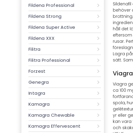
Sildenafi
Fildena Professional
behöver d
Fildena Strong
brottning
ingredien
Fildena Super Active
håll det 
eftersom 
Fildena XXX
rusar. Per
föreslagn
Filitra
Lagra påsa
Filitra Professional
sätt. Sam
Forzest
Viagra
Genegra
Viagra ge
ca 100 mg 
Intagra
fortfaran
spola, hu
Kamagra
gelétextu
Kamagra Chewable
yr eller 
kan vara 
Kamagra Effervescent
och skaka