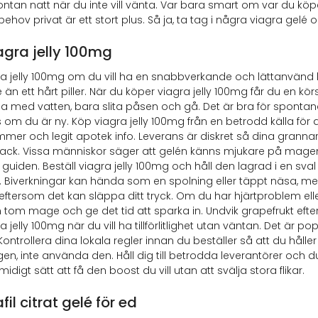
ontan natt när du inte vill vänta. Var bara smart om var du köper
hov privat är ett stort plus. Så ja, ta tag i några viagra gelé o
agra jelly 100mg
a jelly 100mg om du vill ha en snabbverkande och lättanvänd l
än ett hårt piller. När du köper viagra jelly 100mg får du en kö
ga med vatten, bara slita påsen och gå. Det är bra för spontana n
s om du är ny. Köp viagra jelly 100mg från en betrodd källa för at
er och legit apotek info. Leverans är diskret så dina grannar
ack. Vissa människor säger att gelén känns mjukare på magen
 guiden. Beställ viagra jelly 100mg och håll den lagrad i en sval
tt. Biverkningar kan hända som en spolning eller täppt näsa, men
ftersom det kan släppa ditt tryck. Om du har hjärtproblem eller 
 tom mage och ge det tid att sparka in. Undvik grapefrukt eft
a jelly 100mg när du vill ha tillförlitlighet utan väntan. Det är
Kontrollera dina lokala regler innan du beställer så att du håller
en, inte använda den. Håll dig till betrodda leverantörer och
midigt sätt att få den boost du vill utan att svälja stora flikar.
fil citrat gelé för ed