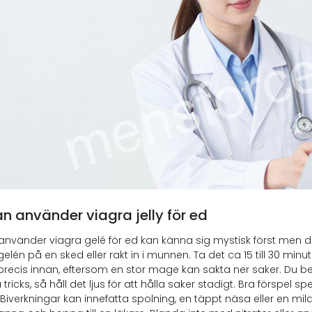
n använder viagra jelly för ed
nvänder viagra gelé för ed kan känna sig mystisk först men 
lén på en sked eller rakt in i munnen. Ta det ca 15 till 30 minu
precis innan, eftersom en stor mage kan sakta ner saker. Du be
tricks, så håll det ljus för att hålla saker stadigt. Bra förspel 
 Biverkningar kan innefatta spolning, en täppt näsa eller en 