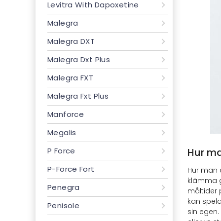
Levitra With Dapoxetine
Malegra
Malegra DXT
Malegra Dxt Plus
Malegra FXT
Malegra Fxt Plus
Manforce
Megalis
P Force
Hur ma
P-Force Fort
Hur man a
klämma ge
Penegra
måltider 
kan spela 
Penisole
sin egen.