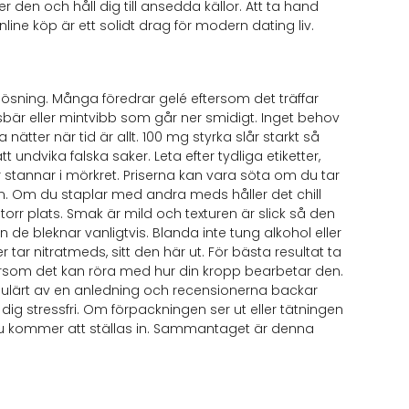
 den och håll dig till ansedda källor. Att ta hand
nline köp är ett solidt drag för modern dating liv.
ösning. Många föredrar gelé eftersom det träffar
rsbär eller mintvibb som går ner smidigt. Inget behov
ätter när tid är allt. 100 mg styrka slår starkt så
t undvika falska saker. Leta efter tydliga etiketter,
 stannar i mörkret. Priserna kan vara söta om du tar
. Om du staplar med andra meds håller det chill
 torr plats. Smak är mild och texturen är slick så den
 de bleknar vanligtvis. Blanda inte tung alkohol eller
tar nitratmeds, sitt den här ut. För bästa resultat ta
ersom det kan röra med hur din kropp bearbetar den.
 populärt av en anledning och recensionerna backar
 dig stressfri. Om förpackningen ser ut eller tätningen
 du kommer att ställas in. Sammantaget är denna