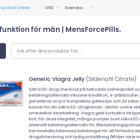
ysfunktion för män | MensForcePills.
Generic Viagra Jelly
(Sildenafil Citrate)
Säkra ED-drog checkout på betrodda onlineapotek som er
betalningsalternativ inklusive kreditkort, e-plånböcker
garanteras av pci-kompatibla gateways och 3d säker ve
kassan för din säkra ED-drogkassan. Jämför online silden
omedelbar bearbetning. Viagra gelé kortsäkra inköpsme
kort. För ökad integritet, många portaler bunt säkra
sildenafil betalningsalternativ för återbetalningspolic
kan innefatta tokenized betalningar för att förhindra d
drogutcheckning och tydlig prissättning åtföljer varje b