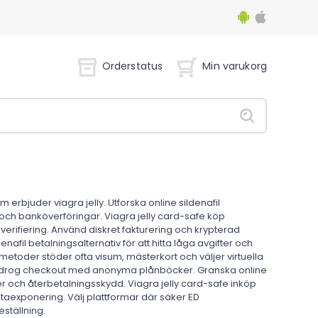
Orderstatus
Min varukorg
bjuder viagra jelly. Utforska online sildenafil
 och banköverföringar. Viagra jelly card-safe köp
rifiering. Använd diskret fakturering och krypterad
afil betalningsalternativ för att hitta låga avgifter och
toder stöder ofta visum, mästerkort och väljer virtuella
 ED drog checkout med anonyma plånböcker. Granska online
yer och återbetalningsskydd. Viagra jelly card-safe inköp
ataexponering. Välj plattformar där säker ED
eställning.