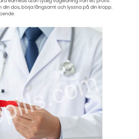
andra edmeds utan tydlig vägledning från ett proffs.
Känn din dos, börja långsamt och lyssna på din kropp.
roende.