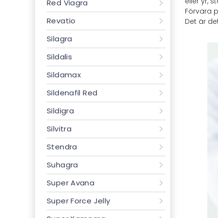
eller yr,
Red Viagra
Förvara p
Revatio
Det är de
Silagra
Sildalis
Sildamax
Sildenafil Red
Sildigra
Silvitra
Stendra
Suhagra
Super Avana
Super Force Jelly