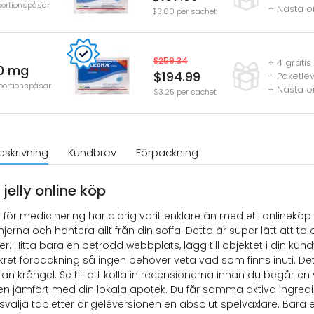
portionspåsar
+ Nästa o
$3.60 per sachet
$259.34
+ 4 gratis 
0 mg
$194.99
+ Paketle
portionspåsar
+ Nästa o
$3.25 per sachet
skrivning
Kundbrev
Förpackning
jelly online köp
för medicinering har aldrig varit enklare än med ett onlinekö
njerna och hantera allt från din soffa. Detta är super lätt at
ler. Hitta bara en betrodd webbplats, lägg till objektet i din ku
kret förpackning så ingen behöver veta vad som finns inuti. Det ä
tan krångel. Se till att kolla in recensionerna innan du begår en 
n jämfört med din lokala apotek. Du får samma aktiva ingr
 svälja tabletter är geléversionen en absolut spelväxlare. Bara 