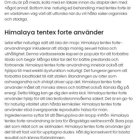
Om du är på meds, kolla med en läkare innan du staplar den med
något annat. Bottom line: naturlig ed behandling med tentex forte är
en växtdriven väg värt att utforska när du vill hålla saker organiska
och stadiga.
Himalaya tentex forte använder
Letar efter naturliga sätt att öka din mojo. Himalaya tentex forte-
användningar inkluderar att stödja manlig sexuell hälsa och
uthållighet. Denna växtbaserade kapsel är populär för att förbättra
libido och begär. Många killar tar det för bättre prestanda och
förtroende. Himalaya tentex forte-användning innebär också att
hjälpa till med erektil dysfunktion naturligt. Det fungerar genom att
förbättra blodflödet till rätt ställen. Blandningen av örter som
ashwagandha och shilajit driver upp det. Himalaya tentex forte
använder målet att minska stress och trötthet också. Känsla låg på
energi. Detta tillägg kan ge dig den extra kick. Himalaya tentex forte
använder hjälp för att öka testosteronnivåerna säkert. Det är en go-to
för naturlig vitalitet utan hårda kemikalier. Himalaya tentex forte
använder stöd övergripande reproduktiv hälsa för män.
Ingredienserna syftar till att återuppliva din kropp inifrån. Himalaya
tentex forte-användning är bra för långsiktiga wellnessmål. Bara pop
det som riktat och se skillnaden. Himalaya tentex forte använder gör
det till ett fast val för upptagna dudes. Håll dig konsekvent för bästa
resultat och känna förändringen.