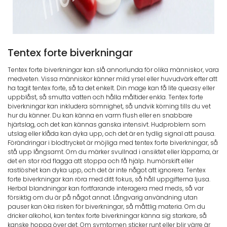
Tentex forte biverkningar
Tentex forte biverkningar kan slå annorlunda för olika människor, vara
medveten. Vissa människor känner mild yrsel eller huvudvärk efter att
ha tagit tentex forte, så ta det enkelt. Din mage kan få lite queasy eller
uppblåst, så smutta vatten och hålla måltider enkla. Tentex forte
biverkningar kan inkludera sömnighet, så undvik körning tills du vet
hur du känner. Du kan känna en varm flush eller en snabbare
hjärtslag, och det kan kännas ganska intensivt. Hudproblem som
utslag eller klåda kan dyka upp, och det är en tydlig signal att pausa.
Förändringar i blodtrycket är möjliga med tentex forte biverkningar, så
stå upp långsamt. Om du märker svullnad i ansiktet eller läpparna, är
det en stor röd flagga att stoppa och få hjälp. humörskift eller
rastlöshet kan dyka upp, och det är inte något att ignorera. Tentex
forte biverkningar kan röra med ditt fokus, så håll uppgifterna ljusa.
Herbal blandningar kan fortfarande interagera med meds, så var
försiktig om du är på något annat. Långvarig användning utan
pauser kan öka risken för biverkningar, så måttlig materia. Om du
dricker alkohol, kan tentex forte biverkningar känna sig starkare, så
kanske hoppa över det. Om symtomen sticker runt eller blir värre är