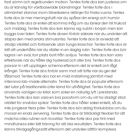
fast sömn och regelbunden motion. Tentex forte dos kan justeras om
du är känslig för växtbaserade blandningar. Tentex forte dos i
allmänhet stannar inom tillverkarens riktlinjer för friska vuxna. Tentex
forte dos är mer meningsfullt när du spårar din energi och humör.
Tentex forte dos är enkel att komma ihåg om du länkar den till frukost
och middag. Tentex forte dos kan känna sig subtil i början men kan
bygga över tiden. Tentex forte dosen förblir säkrare när du undviker att
stapla den med andra stimulantia. Tentex forte dos är avsedd att
stödja vitalitet och förtroende utan tunga kraschar. Tentex forte dos är
lätt att underhålla när du ställer in en daglig rutin. Tentex forte dos bör
lagras i en sval, torr plats bort från solljus. Tentex forte dos kan vara
effektivare när du håller dig hydrerad och äter bra. Tentex forte dos
passar in i ett upptagen schema eftersom det är enkelt och lågt
krångel. Tentex forte dos förblir sann mot sitt löfte när du ger det
tålamod. Tentex forte dos har en mild inställning jämfört med
intensiva lab-made alternativ. Tentex forte dos är populär eftersom
det lutar på traditionella örter känd för uthållighet. Tentex forte dos
används vanligen av killar som söker en naturlig lyft i prestanda.
Tentex forte dos kan vara en bra passform om du vill ha stadigt stöd
istället för snabba spikar. Tentex forte dos håller saker enkelt, så du
inte jonglerar flera piller. Tentex forte dos bör aldrig fördubblas om du
missar en enda servering. Tentex forte dos är tillräckligt flexibel för att
matcha olika rutiner och livsstilar. Tentex forte dos par fint med
mindfulness eller lätt träning för att öka resultaten. Tentex forte dos
känns tillvägagångssätt eftersom det undviker alltför komplexa