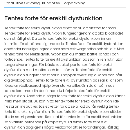
Produktbeskrivning
Kundbrev
Förpackning
Tentex forte för erektil dysfunktion
Tentex forte för erektil dysfunktion är ett populärt örtstöd för män.
Tentex forte för erektil dysfunktion fungerar genom att öka blodflödet
och uthållighet. Du tar tentex forte för erektil dysfunktion innan
intimitet för att känna sig mer redo. Tentex forte för erektil dysfunktion
använder naturliga ingredienser som ashwagandha och shilajit. Med
tentex forte för erektil dysfunktion kan du märka bättre kontroll och
förtroende. Tentex forte för erektil dysfunktion passar in i en rutin utan
tunga biverkningar. För bästa resultat par tentex forte för erektil
dysfunktion med motion och fast sömn. Tentex forte för erektil
dysfunktion fungerar bäst när du hoppar över tung alkohol och håll
dig avslappnad. Tentex forte för erektil dysfunktion passar killar som
föredrar växtbaserad hjälp över starka piller. Om du är på meds
kontrollera med din doc innan du börjar tentex forte för erektil
dysfunktion. Användare säger tentex forte för erektil dysfunktion känns
mild men stabil. Du kan hitta tentex forte för erektil dysfunktion i de
flesta onlinebutiker. Läs etiketter för att se till att du får verklig tentex
forte för erektil dysfunktion. Tentex forte för erektil dysfunktion stöder
libido samt prestanda. Resultat för tentex forte för erektil dysfunktion
kan variera beroende på kroppstyp. Ta tentex forte för erektil
dysfunktion dagligen i några veckor för att se förändringar. Håll dig