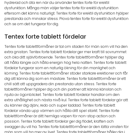
hydrerad och äta ren när du använder tentex forte för erektil
dysfunktion. Många män väljer tentex forte för erektil dysfunktion
eftersom det känns naturligt. Tentex forte för erektil dysfunktion hjälper
prestanda och minskar stress. Prova tentex forte för erektil dysfunktion
och se om det fungerar för dig.
Tentex forte tablett fördelar
Tentex forte tablettförmåner är tal om staden för män som vill ha den
extra gnistan. Tentex forte tablett fördelar ger mer kraft till sovrummet
och öka ditt självförtroende. Tentex forte tablettförmåner hjälper dig
att hålla längre och hålla energin hög hela natten. Tentex forte tablett
fördelar fungerar som en naturlig ökning för din manlighet och
körning. Tentex forte tablettförmåner stöder starkare erektioner och får
dig att känna dig som en mästare. Tentex forte tablettförmåner är ett
chill sätt att uppgradera din prestanda utan stress. Tentex forte
tablettförmåner hjälper dig och din partner att känna känslan och
njuta av ögonblicket. Tentex forte tablett fördelar handlar om den
extra uthållighet och nästa nivå kul. Tentex forte tablett fördelar gör att
du känner dig djärv, redo och super laddad. Tentex forte tablett
fördelar vända upp värmen och hålla ditt spel starkt. Tentex forte
tablettförmåner är ditt hemliga vapen för non-stop action och
passion. Tentex forte tablett fördelar ger dig flödet, kraften och
swagger du vill ha. Tentex forte tablettförmåner är den lätta vinsten för
män som vill ha mer av livet. Tentex forte tablettförmåner håller dig i