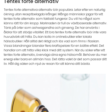
Tentex forte alternativ
Tentex forte alternativa alternativ blir populära. Letar efter en naturlig
ökning utan receptbelagda krångel. Många människor jagar för ett
tentex forte alternativ som faktiskt fungerar. Du vill ha något som
känns rätt för din kropp. Marknaden är full av växtbaserade alternativ.
Tänk på örter som ashwagandha och ginseng. De har använts i
åldrar för att stödja vitalitet. Ett bra tentex forte alternativ bör inte vara
huvudvärk att hitta. Du kan kolla in onlinebutiker eller lokala
hälsobutiker. Håll alltid det riktigt och läs vad som finns i flaskan.
Vissa blandningar blandar flera kraftspelare för en bättre effekt. Det
handlar om att hitta vilka klick med ditt system. När du söker efter ett
tentex forte alternativ, överväga dina egna hälsomål. Behöver du mer
energi eller bara en allmän hiss. Det rätta valet är det som passar ditt
liv. Håll dig säker och njut av resan för att känna ditt bästa.