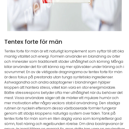
Tentex forte för män
Tentex forte för män är ett naturligt komplement som syftar till att öka
manlig vitalitet och energi. Formeln använder en blandning av örter
och mineraler som traditionellt stöder uthållighet och körning. Många
killar använder det för att känna sig mer självsäker under träning och i
sovrummet. En av de viktigaste dragningarna av tentex forte för män
är dess fokus på prestanda utan tunga syntetiska ingredienser.
Ashwagandha och andra adaptogener i blandningen hjälper
kroppen att hantera stress, vilket kan vara en stor energimördare.
Bättre stressrespons betyder ofta mer uthållighet när du behöver det
mest. Vissa användare säger att de märker ett mjukare humör och
mer motivation efter några veckors stabil användning. Den stadiga
rutinen är nyckeln eftersom dessa växtbaserade formler fungerar
genom att stödja kroppens naturliga system över tiden. Tänk på
tentex forte för män som en liten daglig vana som kompletterar god
sömn, fast näring och regelbunden rörelse. Om dina baslinjevanor är
grova, är inget tillägg en magisk fix, men detta kan vara en användbar