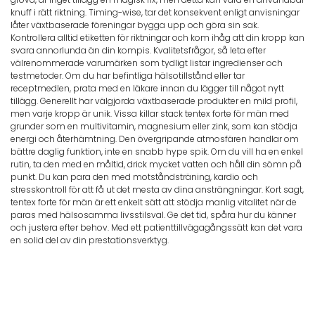
knuff i rätt riktning. Timing-wise, tar det konsekvent enligt anvisningar
låter växtbaserade föreningar bygga upp och göra sin sak.
Kontrollera alltid etiketten för riktningar och kom ihåg att din kropp kan
svara annorlunda än din kompis. Kvalitetsfrågor, så leta efter
välrenommerade varumärken som tydligt listar ingredienser och
testmetoder. Om du har befintliga hälsotillstånd eller tar
receptmedlen, prata med en läkare innan du lägger till något nytt
tillägg. Generellt har välgjorda växtbaserade produkter en mild profil,
men varje kropp är unik. Vissa killar stack tentex forte för män med
grunder som en multivitamin, magnesium eller zink, som kan stödja
energi och återhämtning. Den övergripande atmosfären handlar om
bättre daglig funktion, inte en snabb hype spik. Om du vill ha en enkel
rutin, ta den med en måltid, drick mycket vatten och håll din sömn på
punkt. Du kan para den med motståndsträning, kardio och
stresskontroll för att få ut det mesta av dina ansträngningar. Kort sagt,
tentex forte för män är ett enkelt sätt att stödja manlig vitalitet när de
paras med hälsosamma livsstilsval. Ge det tid, spåra hur du känner
och justera efter behov. Med ett patienttillvägagångssätt kan det vara
en solid del av din prestationsverktyg.