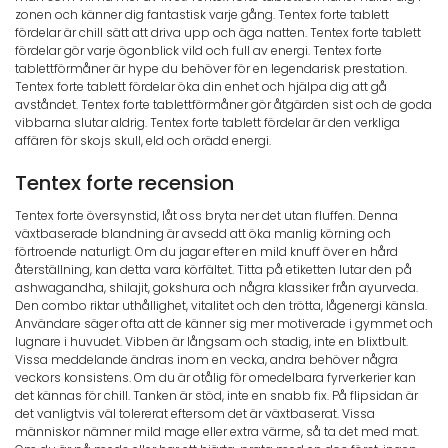
zonen och känner dig fantastisk varje gång. Tentex forte tablett
fördelar är chill sätt att driva upp och äga natten. Tentex forte tablett
fördelar gör varje ögonblick vild och full av energi. Tentex forte
tablettförmåner är hype du behöver för en legendarisk prestation.
Tentex forte tablett fördelar öka din enhet och hjälpa dig att gå
avståndet. Tentex forte tablettförmåner gör åtgärden sist och de goda
vibbarna slutar aldrig. Tentex forte tablett fördelar är den verkliga
affären för skojs skull, eld och orädd energi.
Tentex forte recension
Tentex forte översynstid, låt oss bryta ner det utan fluffen. Denna
växtbaserade blandning är avsedd att öka manlig körning och
förtroende naturligt. Om du jagar efter en mild knuff över en hård
återställning, kan detta vara körfältet. Titta på etiketten lutar den på
ashwagandha, shilajit, gokshura och några klassiker från ayurveda.
Den combo riktar uthållighet, vitalitet och den trötta, lågenergi känsla.
Användare säger ofta att de känner sig mer motiverade i gymmet och
lugnare i huvudet. Vibben är långsam och stadig, inte en blixtbult.
Vissa meddelande ändras inom en vecka, andra behöver några
veckors konsistens. Om du är otålig för omedelbara fyrverkerier kan
det kännas för chill. Tanken är stöd, inte en snabb fix. På flipsidan är
det vanligtvis väl tolererat eftersom det är växtbaserat. Vissa
människor nämner mild mage eller extra värme, så ta det med mat.