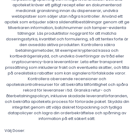
apoteket kräver ett giltigt recept eller en dokumenterad
medicinsk granskning innan du dispenserar, undvika
webbplatser som säljer utan några kontroller. Använd ett
apotek som erbjuder säkra sildenafilbeställningar genom att ge
tillverkaren information, batchnummer och tamper-evidenta
tätningar. Läs produktlistor noggrant för att matcha
doseringsstyrka, kvantitet och formulering, så att tentex forte är
den avsedda aktiva produkten. Kontrollera säkra
betalningsmetoder, till exempel krypterad kassa och
kortbedrägeriskydd, och undvika överföringar av tråd eller
cryptocurrency-bara leverantörer. Leta efter transparent
prissättning som inkluderar frakt och eventuella skatter, och titta
på orealistiska rabatter som kan signalera förfalskade varor.
Kontrollera oberoende recensioner och
apotekskontrollresurser för att bekräfta tillförlitlighet och spåra
rekord för leveranser i tid. Granska retur- och
återbetalningspolicyn, inklusive skadade leveransförfaranden,
och bekräfta apotekets process för förlorade paket. Skydda din
integritet genom att välja diskret förpackning och tydliga
datapolicyer och lagra din orderbekräftelse och spårning av
information på ett säkert sätt.
Välj Doser: