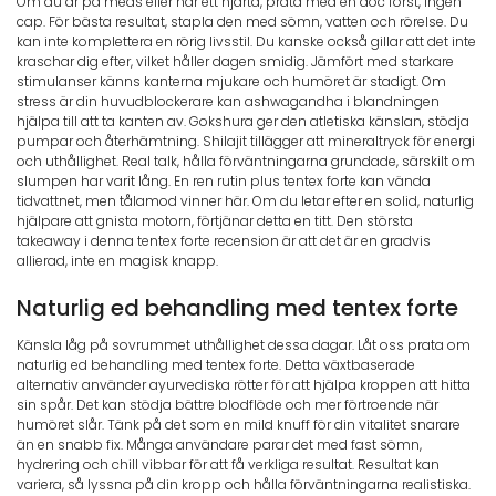
Om du är på meds eller har ett hjärta, prata med en doc först, ingen
cap. För bästa resultat, stapla den med sömn, vatten och rörelse. Du
kan inte komplettera en rörig livsstil. Du kanske också gillar att det inte
kraschar dig efter, vilket håller dagen smidig. Jämfört med starkare
stimulanser känns kanterna mjukare och humöret är stadigt. Om
stress är din huvudblockerare kan ashwagandha i blandningen
hjälpa till att ta kanten av. Gokshura ger den atletiska känslan, stödja
pumpar och återhämtning. Shilajit tillägger att mineraltryck för energi
och uthållighet. Real talk, hålla förväntningarna grundade, särskilt om
slumpen har varit lång. En ren rutin plus tentex forte kan vända
tidvattnet, men tålamod vinner här. Om du letar efter en solid, naturlig
hjälpare att gnista motorn, förtjänar detta en titt. Den största
takeaway i denna tentex forte recension är att det är en gradvis
allierad, inte en magisk knapp.
Naturlig ed behandling med tentex forte
Känsla låg på sovrummet uthållighet dessa dagar. Låt oss prata om
naturlig ed behandling med tentex forte. Detta växtbaserade
alternativ använder ayurvediska rötter för att hjälpa kroppen att hitta
sin spår. Det kan stödja bättre blodflöde och mer förtroende när
humöret slår. Tänk på det som en mild knuff för din vitalitet snarare
än en snabb fix. Många användare parar det med fast sömn,
hydrering och chill vibbar för att få verkliga resultat. Resultat kan
variera, så lyssna på din kropp och hålla förväntningarna realistiska.