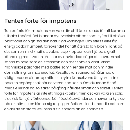
Tentex forte för impotens
Tentex forte för impotens kan vara din chill ört allierade för att komma
tillbaka i spåret. Det blandar ayurvediska vibbar som syftar till att öka
blodflödet och gnista den naturliga körningen. Om stress eller låg
energi dödar humöret, försöker det här att återställa vibben. Tänk på
det som en mild knuff att vakna upp kroppen och hjälpa dig att
känna dig mer i zonen. Massor av användare säger att sovrummet
känns mindre som en stresszon och mer som en vinst. Vissa
människor parar det med bättre sömn, renare mat och mindre
domrullning för max resultat. Resultat kan variera, så tålamod är
viktigt medan din kropp hittar sin rytm. Konsekvens är nyckeln, inte
bara en engångssak när nerverna sparkar in. Om du redan är på
meds eller har hälso saker på gång, håll det smart och säkert. Tentex
forte för impotens är inte ett magiskt piller, men det kan vara en solid
sidekick för självförtroende. När flödet återvänder och nerverna kyls av
börjar intimiteten känna sig rolig igen. Bottom line: behandla det som
en del av en större wellness rutin snarare än en snabb fix.