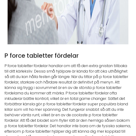
P force tabletter fördelar
P force tabletter fördelar handlar om att få den extra gnistan tillbaka
till ditt kärleksliv. Dessa små hjälpare är kända för att öka uthållighet
så att du kan hålla festen går längre. När du tittar på p force tabletter
fördelar, starkare och hårdare resultat är definitivt på menyn. Att
känna sig trygg i sovrummet är en av de största p force tabletter
fördelarna du kommer att märka. P force tabletter fördelar ofta
inkluderar bättre kontroll, vilket är en total game changer. Sättet det
förbättrar känsla gör p force tabletter fördelar super populära bland
killar som vill ha mer spänning. Det fungerar snabbt så att du inte
behöver vänta runt, vilket är en av de coolaste p force tabletter
fördelar. Att få det blodet som flyter rätt är den hemliga såsen bakom
p force tabletter fördelar. Det handlar inte bara om de fysiska sakerna,
eftersom p force tabletter hjälper dig att känna dig mer kopplad till