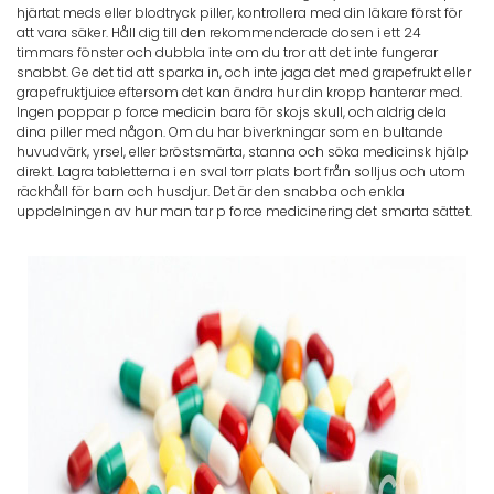
hjärtat meds eller blodtryck piller, kontrollera med din läkare först för
att vara säker. Håll dig till den rekommenderade dosen i ett 24
timmars fönster och dubbla inte om du tror att det inte fungerar
snabbt. Ge det tid att sparka in, och inte jaga det med grapefrukt eller
grapefruktjuice eftersom det kan ändra hur din kropp hanterar med.
Ingen poppar p force medicin bara för skojs skull, och aldrig dela
dina piller med någon. Om du har biverkningar som en bultande
huvudvärk, yrsel, eller bröstsmärta, stanna och söka medicinsk hjälp
direkt. Lagra tabletterna i en sval torr plats bort från solljus och utom
räckhåll för barn och husdjur. Det är den snabba och enkla
uppdelningen av hur man tar p force medicinering det smarta sättet.