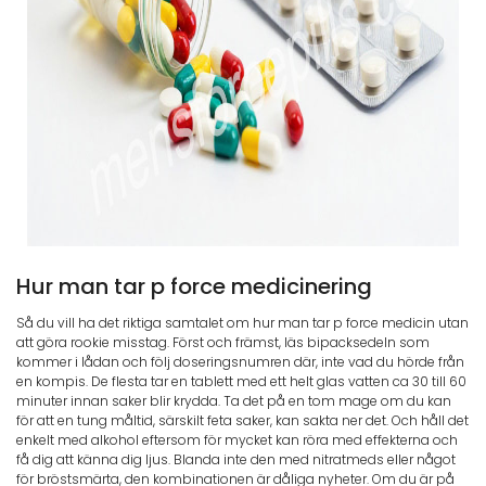
Hur man tar p force medicinering
Så du vill ha det riktiga samtalet om hur man tar p force medicin utan
att göra rookie misstag. Först och främst, läs bipacksedeln som
kommer i lådan och följ doseringsnumren där, inte vad du hörde från
en kompis. De flesta tar en tablett med ett helt glas vatten ca 30 till 60
minuter innan saker blir krydda. Ta det på en tom mage om du kan
för att en tung måltid, särskilt feta saker, kan sakta ner det. Och håll det
enkelt med alkohol eftersom för mycket kan röra med effekterna och
få dig att känna dig ljus. Blanda inte den med nitratmeds eller något
för bröstsmärta, den kombinationen är dåliga nyheter. Om du är på