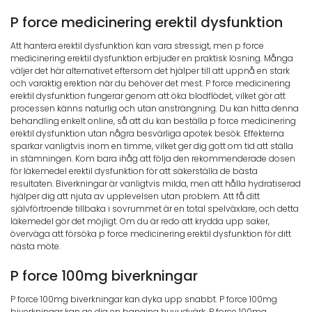
P force medicinering erektil dysfunktion
Att hantera erektil dysfunktion kan vara stressigt, men p force
medicinering erektil dysfunktion erbjuder en praktisk lösning. Många
väljer det här alternativet eftersom det hjälper till att uppnå en stark
och varaktig erektion när du behöver det mest. P force medicinering
erektil dysfunktion fungerar genom att öka blodflödet, vilket gör att
processen känns naturlig och utan ansträngning. Du kan hitta denna
behandling enkelt online, så att du kan beställa p force medicinering
erektil dysfunktion utan några besvärliga apotek besök. Effekterna
sparkar vanligtvis inom en timme, vilket ger dig gott om tid att ställa
in stämningen. Kom bara ihåg att följa den rekommenderade dosen
för läkemedel erektil dysfunktion för att säkerställa de bästa
resultaten. Biverkningar är vanligtvis milda, men att hålla hydratiserad
hjälper dig att njuta av upplevelsen utan problem. Att få ditt
självförtroende tillbaka i sovrummet är en total spelväxlare, och detta
läkemedel gör det möjligt. Om du är redo att krydda upp saker,
överväga att försöka p force medicinering erektil dysfunktion för ditt
nästa möte.
P force 100mg biverkningar
P force 100mg biverkningar kan dyka upp snabbt. P force 100mg
biverkningar kan ge dig en banging huvudvärk. P force 100mg