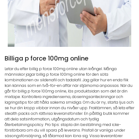
Billiga p force 100mg online
Letar du efter billig p force 100mg online utan krångel. Många
människor jagar billig p force 100mg online för den söta
kombinationen av sildenafil och tadalafil. Jag gillar hur en enda flik
kan kännas som en två-för-en affär när stjärnorna anpassas. När du
går för billig p force 100mg online, läs produktsidan som det är din
mixtape. Kontrollera ingredienserna, doseringsanteckningar och
lagringstips för att hålla sakerna smidiga. Om du är ny, starta ljus och
se hur din kropp vibbar innan du nivåer upp. Fraktämnen, så leta efter
stealth packs och rättvisa leveransfönster. En pålitlig butik kommer
att dela satsinformation, utgångsdatum och tydlig
återbetalningspolicy. Pro tips: stapla din beställning med icke-
förstörbara om du vill spara på leverans. Prisfall är vanliga under
säsongsförsäljning, så tålamod kan löna sig. Vissa leverantörer