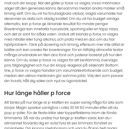
mat och din kropp. När det gäller p force vs viagra, vissa människor
säger att den generiska känns densamma medan andra märker små
timing skift. Om du vill ha förutsägbara vibbar, viagra varumärke har
decennier av data och stadig kvalitet. Om du vill ha budget vänliga
alternativ, kan p force ge liknande resultat för mindre pengar.
Biverkningar kan innefatta huvudvärk, spolning eller en täpp näsa,
och det är sant för båda valen. Undvik att blanda p force vs viagra
med nitrater eller tung alkohol, och prata med en doc om du har
hjärtproblem. Tänk på dosering och timing, eftersom mer inte alltid är
bättre och kan orsaka fler biverkningar. För en tillfällig atmosfär testar
många användare en liten dos först och justerar baserat på hur den
känns. Om du söker p force vs viagra för att bestämma, överväga
pris, tillgänglighet och hur din kropp reagerar på sildenafil. Bottom
line, p force vs viagra handlar om varumärkesförtroende och budget,
medan den aktiva medicinen gör samma jobb. Välj den som passar
din livsstil, håll dig säker och njut av ögonblicket.
Hur länge håller p force
Att tänka på hur länge är p-kraften en super vanlig fråga för alla som
börjar. Magin sparkar vanligtvis i cirka 30 till 60 minuter efter att du
pop p-piller. För de flesta killar sker toppeffekterna inom de första
timmarna. Så när du undrar hur länge p-kraften varar, kan du i
allmänhet förvänta dig en solid fyra till sex timmars fönstret av
möjligheter. Din kropps metabolism och vad du åt kan helt ändra