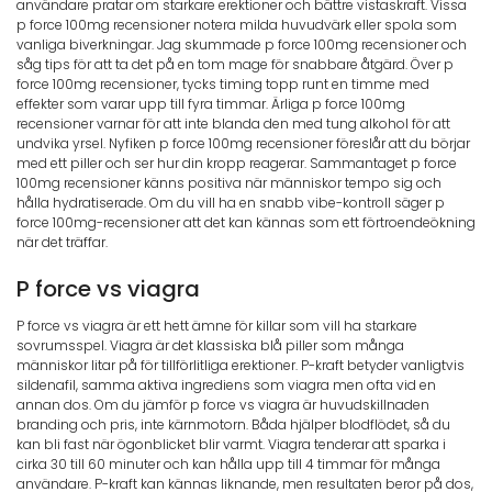
användare pratar om starkare erektioner och bättre vistaskraft. Vissa
p force 100mg recensioner notera milda huvudvärk eller spola som
vanliga biverkningar. Jag skummade p force 100mg recensioner och
såg tips för att ta det på en tom mage för snabbare åtgärd. Över p
force 100mg recensioner, tycks timing topp runt en timme med
effekter som varar upp till fyra timmar. Ärliga p force 100mg
recensioner varnar för att inte blanda den med tung alkohol för att
undvika yrsel. Nyfiken p force 100mg recensioner föreslår att du börjar
med ett piller och ser hur din kropp reagerar. Sammantaget p force
100mg recensioner känns positiva när människor tempo sig och
hålla hydratiserade. Om du vill ha en snabb vibe-kontroll säger p
force 100mg-recensioner att det kan kännas som ett förtroendeökning
när det träffar.
P force vs viagra
P force vs viagra är ett hett ämne för killar som vill ha starkare
sovrumsspel. Viagra är det klassiska blå piller som många
människor litar på för tillförlitliga erektioner. P-kraft betyder vanligtvis
sildenafil, samma aktiva ingrediens som viagra men ofta vid en
annan dos. Om du jämför p force vs viagra är huvudskillnaden
branding och pris, inte kärnmotorn. Båda hjälper blodflödet, så du
kan bli fast när ögonblicket blir varmt. Viagra tenderar att sparka i
cirka 30 till 60 minuter och kan hålla upp till 4 timmar för många
användare. P-kraft kan kännas liknande, men resultaten beror på dos,