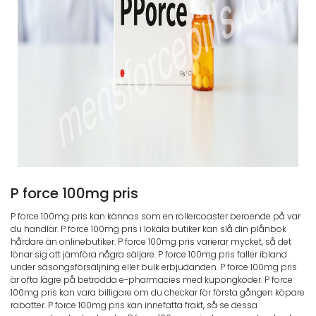
P force 100mg pris
P force 100mg pris kan kännas som en rollercoaster beroende på var
du handlar. P force 100mg pris i lokala butiker kan slå din plånbok
hårdare än onlinebutiker. P force 100mg pris varierar mycket, så det
lönar sig att jämföra några säljare. P force 100mg pris faller ibland
under säsongsförsäljning eller bulk erbjudanden. P force 100mg pris
är ofta lägre på betrodda e-pharmacies med kupongkoder. P force
100mg pris kan vara billigare om du checkar för första gången köpare
rabatter. P force 100mg pris kan innefatta frakt, så se dessa