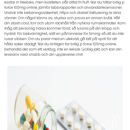
kastar in freebies, men kvaliteten slår alltid fri fluff. När du hittar billig p
force 100mg online, jämför labbrapporter och användarrecensioner.
Undvik inte betalningssäkerhet; https och diskret fakturering är dina
vänner. Om något känns av, studsa och prova en annan butik. Håll
din stash cool, torr och utom räckhåll från nyfikna rumskamrater. Kom
ihåg att personlig hälsa kommer först, så lyssna på din kropp och
hydrat. För bekvämlighet, sätt en påminnelse för timing så att du inte
rusar vibben. Om du parar med en utekväll, gå lätt på sprit för att
hålla saker stadigt. När du äntligen tar billig p force 100mg online,
behandla det som ett verktyg, inte en leksak. Lycklig jakt, och kan din
leverans vara snabb och din upplevelse chill.