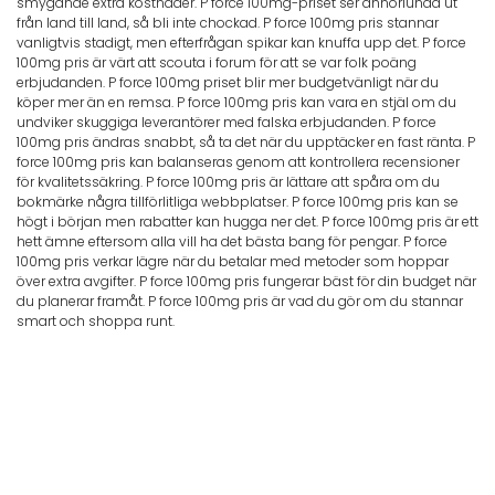
smygande extra kostnader. P force 100mg-priset ser annorlunda ut
från land till land, så bli inte chockad. P force 100mg pris stannar
vanligtvis stadigt, men efterfrågan spikar kan knuffa upp det. P force
100mg pris är värt att scouta i forum för att se var folk poäng
erbjudanden. P force 100mg priset blir mer budgetvänligt när du
köper mer än en remsa. P force 100mg pris kan vara en stjäl om du
undviker skuggiga leverantörer med falska erbjudanden. P force
100mg pris ändras snabbt, så ta det när du upptäcker en fast ränta. P
force 100mg pris kan balanseras genom att kontrollera recensioner
för kvalitetssäkring. P force 100mg pris är lättare att spåra om du
bokmärke några tillförlitliga webbplatser. P force 100mg pris kan se
högt i början men rabatter kan hugga ner det. P force 100mg pris är ett
hett ämne eftersom alla vill ha det bästa bang för pengar. P force
100mg pris verkar lägre när du betalar med metoder som hoppar
över extra avgifter. P force 100mg pris fungerar bäst för din budget när
du planerar framåt. P force 100mg pris är vad du gör om du stannar
smart och shoppa runt.