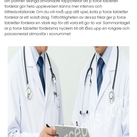
din partner. Många användare rapporterar att p force tabletter
fördelar gör hela upplevelsen känns mer intensiv och
tillfredsställande. Om du vill nivå upp ditt spel, kolla p force tabletter
fördelar är ett solidt drag. Tillförlitligheten av dessa flikar ger p force
tabletter fördelar en stark rep för att vara ett go-to val. Sammantaget
är p force tabletter fördelarna nyckeln till att låsa upp en roligare och
passionerad atmosfär i sovrummet.