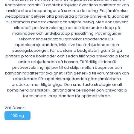
Kontrollera rabatt ED apotek erbjuder över flera plattformar kan
avslöja stora besparingar på samma dosering. Prisjämförelse
webbplatser belyser ofta prisvärda p force online-erbjudanden
tillsammans med frakttider och säljare betyg. Med konsekvent
sildenafil prisövervakning, kan du köpa under dopp på
marknaden och undvika topp prissättning. Patientguider
rekommenderar att du granskar rabatterade ED-
apotekserbjudanden, inklusive bunterbjudanden och
säsongskuponger. För att stanna budgetvänliga, många
jämföra p force kostnader och sedan tillämpa prisvärda p force
online erbjudanden på kassan. Tillförlitlig sildenafil
prisövervakning hjälper till att skilja mellan baspriser och
kampanjrabatter för tydlighet. Från generika till varumärken kan
rabatterade ED-apotekserbjudanden göra jämförbara
produkter mer tillgängliga. Den smartaste strategin är att
kombinera prishistorik, användarrecensioner och prisvärda p
force online-erbjudanden för optimalt värde.
Välj Doser:
100mg