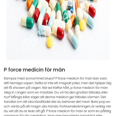
P force medicin för män
Kämpar med sovrummet blues? P force medicin för män kan vara
ditt hemliga vapen. Detta är inte ett magiskt piller, men det hjälper dig
att få showen på vägen. När ed träffar hårt, p force medicin för män
steg in i ringen som en mästare. Du vill ha den gnistan tillbaka, eller
hur? Många killar säger att denna medicin ger tillbaka värmen. Det
handlar om att öka blodflödet där du behöver det mest. Bara pop en
och vänta på att magin ska hända. Förtroendeökningen är verklig när
du vet att du är redo att gå. P force medicin för män är som en pålitlig
wingman för din prestation. Inga mer besvärliga ögonblick eller