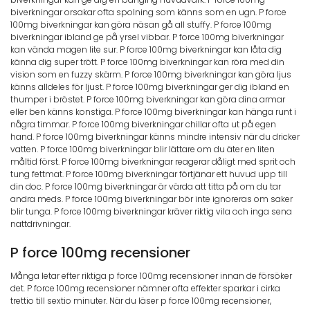
biverkningar orsakar ofta spolning som känns som en ugn. P force
100mg biverkningar kan göra näsan gå all stuffy. P force 100mg
biverkningar ibland ge på yrsel vibbar. P force 100mg biverkningar
kan vända magen lite sur. P force 100mg biverkningar kan låta dig
känna dig super trött. P force 100mg biverkningar kan röra med din
vision som en fuzzy skärm. P force 100mg biverkningar kan göra ljus
känns alldeles för ljust. P force 100mg biverkningar ger dig ibland en
thumper i bröstet. P force 100mg biverkningar kan göra dina armar
eller ben känns konstiga. P force 100mg biverkningar kan hänga runt i
några timmar. P force 100mg biverkningar chillar ofta ut på egen
hand. P force 100mg biverkningar känns mindre intensiv när du dricker
vatten. P force 100mg biverkningar blir lättare om du äter en liten
måltid först. P force 100mg biverkningar reagerar dåligt med sprit och
tung fettmat. P force 100mg biverkningar förtjänar ett huvud upp till
din doc. P force 100mg biverkningar är värda att titta på om du tar
andra meds. P force 100mg biverkningar bör inte ignoreras om saker
blir tunga. P force 100mg biverkningar kräver riktig vila och inga sena
nattdrivningar.
P force 100mg recensioner
Många letar efter riktiga p force 100mg recensioner innan de försöker
det. P force 100mg recensioner nämner ofta effekter sparkar i cirka
trettio till sextio minuter. När du läser p force 100mg recensioner,