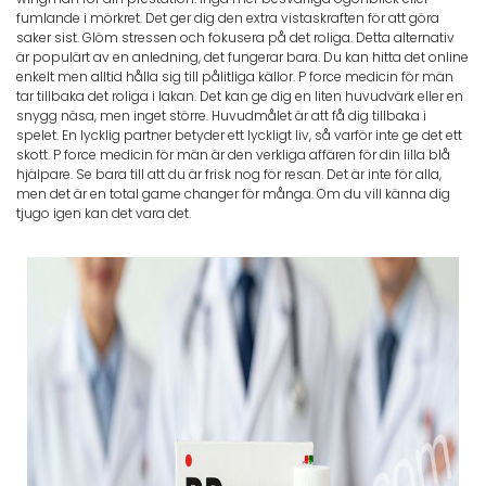
fumlande i mörkret. Det ger dig den extra vistaskraften för att göra
saker sist. Glöm stressen och fokusera på det roliga. Detta alternativ
är populärt av en anledning, det fungerar bara. Du kan hitta det online
enkelt men alltid hålla sig till pålitliga källor. P force medicin för män
tar tillbaka det roliga i lakan. Det kan ge dig en liten huvudvärk eller en
snygg näsa, men inget större. Huvudmålet är att få dig tillbaka i
spelet. En lycklig partner betyder ett lyckligt liv, så varför inte ge det ett
skott. P force medicin för män är den verkliga affären för din lilla blå
hjälpare. Se bara till att du är frisk nog för resan. Det är inte för alla,
men det är en total game changer för många. Om du vill känna dig
tjugo igen kan det vara det.