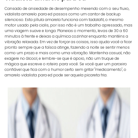
Cansado de ansiedade de desempenho mexendo com o seu fluxo,
vidalista amarelo para ed passos como um cantor de backup
silencioso. Esta pílula amarela funciona com tadalafil, o mesmo
motor usado pela cialis, por isso não é um trabalho apressado, mas
uma viagem suave e longa. Planeias o momento, levas de 30 a 60
minutos à frente e deixas a química cozinhar enquanto manténs a
vibração relaxada. Em vez de forçar as coisas, isso ajuda você a ficar
pronto sempre que a faísca atinge, fazendo a noite se sentir menos
como um prazo e mais como uma vibração. Mantenha casual, não
exagere no álcool, e lembre-se que é apoio, não um truque de
mágica que escreve o roteiro para você. Se você quer um parceiro
confiável que fica com o humor certo sem gritar "medicamento", o
amarelo vidalista para ed pode ser aquela picareta fria.