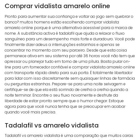
Comprar vidalista amarelo online
Pronto para aumentar sua confiança e voltar ao jogo sem quebrar o
banco? muitos homens estão escolhendo comprar vidalista
amarelo online porque é uma alternativa acessível para a marca de
nome. A substância activa é tadalafil que ajuda a relaxar o fluxo
sanguíneo para um desempenho mais forte e duradouro. Você pode
finalmente dizer adeus a interrupções estranhas e apenas se
concentrar no momento com seu parceiro. Desde que esta coisa
permanece ativa em seu sistema por até 36 horas você não tem que
apressar ou planejar tudo em torno de uma pílula. Basta pular on-
line para um fornecedor confiável e comprar vidalista amarelo online
com transporte rápido direto para sua porta. É totalmente libertador
para lidar com isso discretamente sem quaisquer linhas de farmácia
ou perguntas estranhas. Prepare-se para uma noite selvagem e
certifique-se de que ela está sorrindo de orelha a orelha quando a
noite terminar. Encontre o seu fluxo novamente e desfrute da
liberdade de estar pronto sempre que o humor chegar. Estoque
agora para que você nunca tenha que se preocupar em acabar
quando você mais precisa.
Tadalafil vs amarelo vidalista
Tadalafil vs amarelo vidalista é uma comparação que muitos caras