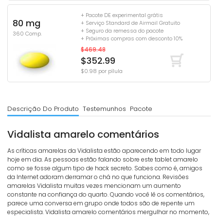
+ Pacote DE experimental grátis
80 mg
+ Serviço Standard de Airmail Gratuito
+ Seguro da remessa do pacote
360 Comp.
+ Próximas compras com desconto 10%
$469.48
$352.99
$0.98 por pílula
Descrição Do Produto
Testemunhos
Pacote
Vidalista amarelo comentários
As críticas amarelas da Vidalista estão aparecendo em todo lugar
hoje em dia. As pessoas estão falando sobre este tablet amarelo
como se fosse algum tipo de hack secreto. Sabes como é, amigos
da Internet adoram derramar o chá no que funciona. Revisões
amarelas Vidalista muitas vezes mencionam um aumento
constante na confiança do quarto. Quando você lê os comentários,
parece uma conversa em grupo onde todos são de repente um
especialista. Vidalista amarelo comentários mergulhar no momento,