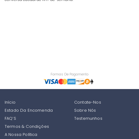
Formas De Pagamento
Início
Contate-Nos
Estado Da Encomenda
Sobre Nós
FAQ’S
Testemunhos
Termos & Condições
A Nossa Política