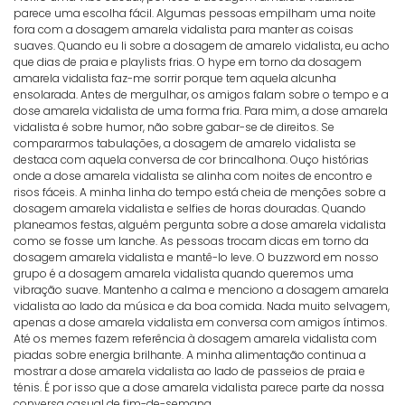
parece uma escolha fácil. Algumas pessoas empilham uma noite
fora com a dosagem amarela vidalista para manter as coisas
suaves. Quando eu li sobre a dosagem de amarelo vidalista, eu acho
que dias de praia e playlists frias. O hype em torno da dosagem
amarela vidalista faz-me sorrir porque tem aquela alcunha
ensolarada. Antes de mergulhar, os amigos falam sobre o tempo e a
dose amarela vidalista de uma forma fria. Para mim, a dose amarela
vidalista é sobre humor, não sobre gabar-se de direitos. Se
compararmos tabulações, a dosagem de amarelo vidalista se
destaca com aquela conversa de cor brincalhona. Ouço histórias
onde a dose amarela vidalista se alinha com noites de encontro e
risos fáceis. A minha linha do tempo está cheia de menções sobre a
dosagem amarela vidalista e selfies de horas douradas. Quando
planeamos festas, alguém pergunta sobre a dose amarela vidalista
como se fosse um lanche. As pessoas trocam dicas em torno da
dosagem amarela vidalista e mantê-lo leve. O buzzword em nosso
grupo é a dosagem amarela vidalista quando queremos uma
vibração suave. Mantenho a calma e menciono a dosagem amarela
vidalista ao lado da música e da boa comida. Nada muito selvagem,
apenas a dose amarela vidalista em conversa com amigos íntimos.
Até os memes fazem referência à dosagem amarela vidalista com
piadas sobre energia brilhante. A minha alimentação continua a
mostrar a dose amarela vidalista ao lado de passeios de praia e
ténis. É por isso que a dose amarela vidalista parece parte da nossa
conversa casual de fim-de-semana.