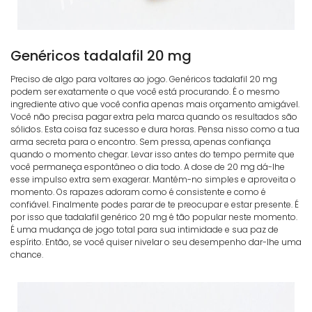
Genéricos tadalafil 20 mg
Preciso de algo para voltares ao jogo. Genéricos tadalafil 20 mg
podem ser exatamente o que você está procurando. É o mesmo
ingrediente ativo que você confia apenas mais orçamento amigável.
Você não precisa pagar extra pela marca quando os resultados são
sólidos. Esta coisa faz sucesso e dura horas. Pensa nisso como a tua
arma secreta para o encontro. Sem pressa, apenas confiança
quando o momento chegar. Levar isso antes do tempo permite que
você permaneça espontâneo o dia todo. A dose de 20 mg dá-lhe
esse impulso extra sem exagerar. Mantém-no simples e aproveita o
momento. Os rapazes adoram como é consistente e como é
confiável. Finalmente podes parar de te preocupar e estar presente. É
por isso que tadalafil genérico 20 mg é tão popular neste momento.
É uma mudança de jogo total para sua intimidade e sua paz de
espírito. Então, se você quiser nivelar o seu desempenho dar-lhe uma
chance.