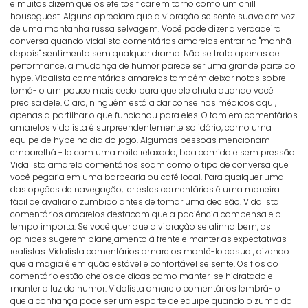
e muitos dizem que os efeitos ficar em torno como um chill
houseguest. Alguns apreciam que a vibração se sente suave em vez
de uma montanha russa selvagem. Você pode dizer a verdadeira
conversa quando vidalista comentários amarelos entrar no "manhã
depois" sentimento sem qualquer drama. Não se trata apenas de
performance, a mudança de humor parece ser uma grande parte do
hype. Vidalista comentários amarelos também deixar notas sobre
tomá-lo um pouco mais cedo para que ele chuta quando você
precisa dele. Claro, ninguém está a dar conselhos médicos aqui,
apenas a partilhar o que funcionou para eles. O tom em comentários
amarelos vidalista é surpreendentemente solidário, como uma
equipe de hype no dia do jogo. Algumas pessoas mencionam
emparelhá - lo com uma noite relaxada, boa comida e sem pressão.
Vidalista amarela comentários soam como o tipo de conversa que
você pegaria em uma barbearia ou café local. Para qualquer uma
das opções de navegação, ler estes comentários é uma maneira
fácil de avaliar o zumbido antes de tomar uma decisão. Vidalista
comentários amarelos destacam que a paciência compensa e o
tempo importa. Se você quer que a vibração se alinha bem, as
opiniões sugerem planejamento à frente e manter as expectativas
realistas. Vidalista comentários amarelos mantê-lo casual, dizendo
que a magia é em quão estável e confortável se sente. Os fios do
comentário estão cheios de dicas como manter-se hidratado e
manter a luz do humor. Vidalista amarelo comentários lembrá-lo
que a confiança pode ser um esporte de equipe quando o zumbido