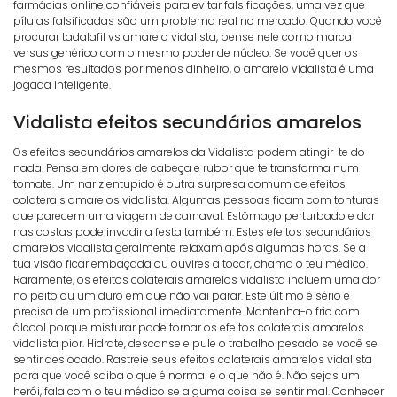
farmácias online confiáveis para evitar falsificações, uma vez que
pílulas falsificadas são um problema real no mercado. Quando você
procurar tadalafil vs amarelo vidalista, pense nele como marca
versus genérico com o mesmo poder de núcleo. Se você quer os
mesmos resultados por menos dinheiro, o amarelo vidalista é uma
jogada inteligente.
Vidalista efeitos secundários amarelos
Os efeitos secundários amarelos da Vidalista podem atingir-te do
nada. Pensa em dores de cabeça e rubor que te transforma num
tomate. Um nariz entupido é outra surpresa comum de efeitos
colaterais amarelos vidalista. Algumas pessoas ficam com tonturas
que parecem uma viagem de carnaval. Estômago perturbado e dor
nas costas pode invadir a festa também. Estes efeitos secundários
amarelos vidalista geralmente relaxam após algumas horas. Se a
tua visão ficar embaçada ou ouvires a tocar, chama o teu médico.
Raramente, os efeitos colaterais amarelos vidalista incluem uma dor
no peito ou um duro em que não vai parar. Este último é sério e
precisa de um profissional imediatamente. Mantenha-o frio com
álcool porque misturar pode tornar os efeitos colaterais amarelos
vidalista pior. Hidrate, descanse e pule o trabalho pesado se você se
sentir deslocado. Rastreie seus efeitos colaterais amarelos vidalista
para que você saiba o que é normal e o que não é. Não sejas um
herói, fala com o teu médico se alguma coisa se sentir mal. Conhecer