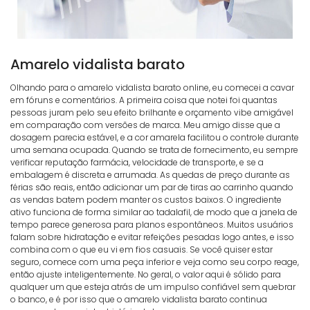
Amarelo vidalista barato
Olhando para o amarelo vidalista barato online, eu comecei a cavar
em fóruns e comentários. A primeira coisa que notei foi quantas
pessoas juram pelo seu efeito brilhante e orçamento vibe amigável
em comparação com versões de marca. Meu amigo disse que a
dosagem parecia estável, e a cor amarela facilitou o controle durante
uma semana ocupada. Quando se trata de fornecimento, eu sempre
verificar reputação farmácia, velocidade de transporte, e se a
embalagem é discreta e arrumada. As quedas de preço durante as
férias são reais, então adicionar um par de tiras ao carrinho quando
as vendas batem podem manter os custos baixos. O ingrediente
ativo funciona de forma similar ao tadalafil, de modo que a janela de
tempo parece generosa para planos espontâneos. Muitos usuários
falam sobre hidratação e evitar refeições pesadas logo antes, e isso
combina com o que eu vi em fios casuais. Se você quiser estar
seguro, comece com uma peça inferior e veja como seu corpo reage,
então ajuste inteligentemente. No geral, o valor aqui é sólido para
qualquer um que esteja atrás de um impulso confiável sem quebrar
o banco, e é por isso que o amarelo vidalista barato continua