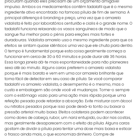
procuram quando eles precisam de um orçamento amigável
impulso. Ambos os medicamentos contêm tadalafil que é o mesmo
ingrediente ativo encontrado na famosa pílula de fim de semana. A
principal diferença é branding e preço, uma vez que o amarelo
vidalista é feito por laboratórios centurião e cialis é o grande nome. O
tadalafil funciona relaxando os vasos sanguíneos de modo que o
sangue flui melhor para o pénis para ereções mais fortes e
duradouras. Vidalista amarelo usa o mesmo ingrediente para que os
efeitos se sintam quase idênticos uma vez que ele chuta para dentro.
O tempo é fundamental porque esta coisa geralmente começa a
funcionar em cerca de 30 a 60 minutos e pode durar até 36 horas.
Essa longa janela dá-te mais espontaneidade para não planeares
sexo até ao minuto. Alguns caras preferem o amarelo vidalista
porque é mais barato e vem em uma cor amarela brilhante que
torna fácil de detectar em seu caso de pílula. Se você comparar
tadalafil vs amarelo vidalista, o desempenho é o mesmo, mas o
custo e embalagem são onde você vê mudanças. Tome-o sempre
com o estômago vazio para uma ação mais rápida porque uma
refeição pesada pode retardar a absorção. Evite misturar com álcool
ou nitratos pesados porque isso pode deixá-lo tonto ou baixar a
pressão arterial muito baixa. Efeitos colaterais podem acontecer
como dores de cabeça, rubor, um nariz entupido, ou dor nas costas,
mas geralmente desaparecem com o efeito da pílula. Alguns caras
gostam de dividir a pílula para tentar uma dose mais baixa e esticar
o frasco ainda mais, o que economiza dinheiro. Compre de