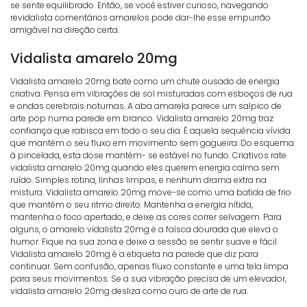
se sente equilibrado. Então, se você estiver curioso, navegando
revidalista comentários amarelos pode dar-lhe esse empurrão
amigável na direção certa.
Vidalista amarelo 20mg
Vidalista amarelo 20mg bate como um chute ousado de energia
criativa. Pensa em vibrações de sol misturadas com esboços de rua
e ondas cerebrais noturnas. A aba amarela parece um salpico de
arte pop numa parede em branco. Vidalista amarelo 20mg traz
confiança que rabisca em todo o seu dia. É aquela sequência vívida
que mantém o seu fluxo em movimento sem gagueira. Do esquema
à pincelada, esta dose mantém- se estável no fundo. Criativos rate
vidalista amarelo 20mg quando eles querem energia calma sem
ruído. Simples rotina, linhas limpas, e nenhum drama extra na
mistura. Vidalista amarelo 20mg move-se como uma batida de frio
que mantém o seu ritmo direito. Mantenha a energia nítida,
mantenha o foco apertado, e deixe as cores correr selvagem. Para
alguns, o amarelo vidalista 20mg é a faísca dourada que eleva o
humor. Fique na sua zona e deixe a sessão se sentir suave e fácil.
Vidalista amarelo 20mg é a etiqueta na parede que diz para
continuar. Sem confusão, apenas fluxo constante e uma tela limpa
para seus movimentos. Se a sua vibração precisa de um elevador,
vidalista amarelo 20mg desliza como ouro de arte de rua.