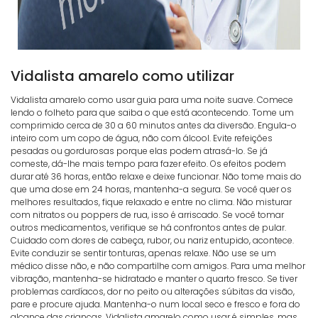
Vidalista amarelo como utilizar
Vidalista amarelo como usar guia para uma noite suave. Comece
lendo o folheto para que saiba o que está acontecendo. Tome um
comprimido cerca de 30 a 60 minutos antes da diversão. Engula-o
inteiro com um copo de água, não com álcool. Evite refeições
pesadas ou gordurosas porque elas podem atrasá-lo. Se já
comeste, dá-lhe mais tempo para fazer efeito. Os efeitos podem
durar até 36 horas, então relaxe e deixe funcionar. Não tome mais do
que uma dose em 24 horas, mantenha-a segura. Se você quer os
melhores resultados, fique relaxado e entre no clima. Não misturar
com nitratos ou poppers de rua, isso é arriscado. Se você tomar
outros medicamentos, verifique se há confrontos antes de pular.
Cuidado com dores de cabeça, rubor, ou nariz entupido, acontece.
Evite conduzir se sentir tonturas, apenas relaxe. Não use se um
médico disse não, e não compartilhe com amigos. Para uma melhor
vibração, mantenha-se hidratado e manter o quarto fresco. Se tiver
problemas cardíacos, dor no peito ou alterações súbitas da visão,
pare e procure ajuda. Mantenha-o num local seco e fresco e fora do
alcance das crianças. Vidalista amarelo como usar é simples, mas