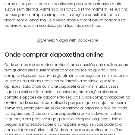
como o teu passe para os bastidores para uma actuação mais
suave sem drama. Manténs a liderança, o ritmo mantém-se, e o final
parece ganho. Limpo e simples, esta opção é construída para o
agora sem o longo lag. Se a velocidade e o controle importam esta
palavra-chave é a sua deixa para ficar frio e continuar.
Onde comprar dapoxetina online
Onde comprar dapoxetina on-line é uma questão que muitos caras
têm quando eles querem lidar com as coisas no quarto. Onde
comprar dapoxetina on-line geralmente começa com um motor de
busca e uma olhada em sites de farmácia confiável que têm
opiniões reais. Onde comprar dapoxetina on-line muitas vezes
significa verificar farmácias licenciadas, informações claras de
contato e opções de pagamento seguras. Onde comprar dapoxetina
on-line pode se sentir complicado porque algumas lojas parecem
sombrias, então procure selos de farmácia, https no site, e políticas
transparentes. Onde comprar dapoxetina on-line deve ser sobre
segurança em primeiro lugar, por isso compare os preços, leia a
pequena impressão sobre o transporte, e veja se você pode falar
com um farmacêutico real. Onde comprar dapoxetina online fica