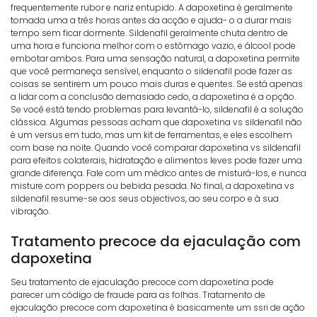
frequentemente rubor e nariz entupido. A dapoxetina é geralmente
tomada uma a três horas antes da acção e ajuda- o a durar mais
tempo sem ficar dormente. Sildenafil geralmente chuta dentro de
uma hora e funciona melhor com o estômago vazio, e álcool pode
embotar ambos. Para uma sensação natural, a dapoxetina permite
que você permaneça sensível, enquanto o sildenafil pode fazer as
coisas se sentirem um pouco mais duras e quentes. Se está apenas
a lidar com a conclusão demasiado cedo, a dapoxetina é a opção.
Se você está tendo problemas para levantá-lo, sildenafil é a solução
clássica. Algumas pessoas acham que dapoxetina vs sildenafil não
é um versus em tudo, mas um kit de ferramentas, e eles escolhem
com base na noite. Quando você comparar dapoxetina vs sildenafil
para efeitos colaterais, hidratação e alimentos leves pode fazer uma
grande diferença. Fale com um médico antes de misturá-los, e nunca
misture com poppers ou bebida pesada. No final, a dapoxetina vs
sildenafil resume-se aos seus objectivos, ao seu corpo e à sua
vibração.
Tratamento precoce da ejaculação com
dapoxetina
Seu tratamento de ejaculação precoce com dapoxetina pode
parecer um código de fraude para as folhas. Tratamento de
ejaculação precoce com dapoxetina é basicamente um ssri de ação