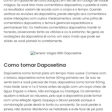
como um ajudante de curta duração, em vez de um código de fraude
mágica. Se você tirar mais comentários dapoxetina, o padrão é claro:
os resultados variam de acordo com o corpo e o tempo. Quando
verificar as revisões da dapoxetina, preste atenção aos comentários
sobre interações com outros medicamentos. Lendo uma pilha de
comentários dapoxetina, o tema é gerenciar expectativas e
permanecer frio. Os melhores comentários dapoxetina mantê-lo
honesto, observando tanto as vitórias e os ls estranho. No geral, as
avaliações da dapoxetina lê como um saco misto que pode ser
sólido se você planeá-lo corretamente.
Como tomar Dapoxetina
Dapoxetina como tomar para um tempo mais suave. Comece com
o básico, dapoxetina como tomar 30mg primeira vez. Se isso se
sentir bem e você precisar de mais, dapoxetina como tomar 60mg
mais tarde. Leve-o 1 a 3 horas antes da ação com um copo cheio de
água. Engula-o inteiro, não esmague ou mastigue. Os alimentos
ajudam a reduzir as náuseas, pelo que a dapoxetina pode tomar
com uma refeição ligeira. Esqueça o álcool pesado porque a
combinação pode deixá-lo tonto ou sonolento. Se você perder a
janela, não dobrar. Mantenha-se hidratado e evite ficar de pé para