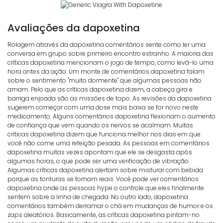
Avaliações da dapoxetina
Rolagem através da dapoxetina comentários sente como ler uma
conversa em grupo sobre primeiro encontro estranho. A maioria das
críticas dapoxetina mencionam o jogo de tempo, como levá-lo uma
hora antes da ação. Um monte de comentários dapoxetina falam
sobre o sentimento "muito dormente" que algumas pessoas não
amam. Pelo que as críticas dapoxetina dizem, a cabeça gira e
barriga enjoada são as missões de topo. As revisões da dapoxetina
sugerem começar com uma dose mais baixa se for novo neste
medicamento. Alguns comentários dapoxetina flexionam o aumento
de confiança que vem quando os nervos se acalmam. Muitas
críticas dapoxetina dizem que funciona melhor nos dias em que
você não come uma refeição pesada. As pessoas em comentários
dapoxetina muitas vezes apontam que ele se desgasta após
algumas horas, o que pode ser uma verificação de vibração.
Algumas críticas dapoxetina alertam sobre misturar com bebida
porque as tonturas se tornam reais. Você pode ver comentários
dapoxetina onde as pessoas hype o controle que eles finalmente
sentem sobre a linha de chegada. No outro lado, dapoxetina
comentários também derramar o chá em mudanças de humor e os
zaps aleatórios. Basicamente, as críticas dapoxetina pintam-no