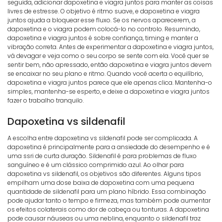
seguida, adicionar dapoxetina e viagra juntos para manter as coisas
livres de estresse. O objetivo é ritmo suave, e dapoxetina e viagra
juntos ajuda a bloquear esse fluxo. Se os nervos aparecerem, a
dapoxetina e o viagra podem colocá-lo no controlo. Resumindo,
dapoxetina e viagra juntos é sobre confiança, timing e manter a
vibração correta. Antes de experimentar a dapoxetina e viagra juntos,
vá devagar e veja como o seu corpo se sente com ela. Você quer se
sentir bem, não apressado, então dapoxetina e viagra juntos devem
se encaixar no seu plano e ritmo. Quando você acerta o equilíbrio,
dapoxetina e viagra juntos parece que ele apenas clica. Mantenha-o
simples, mantenha-se esperto, e deixe a dapoxetina e viagra juntos
fazer o trabalho tranquilo.
Dapoxetina vs sildenafil
A escolha entre dapoxetina vs sildenafil pode ser complicada. A
dapoxetina é principalmente para a ansiedade do desempenho e é
uma ssri de curta duração. Sildenafil é para problemas de fluxo
sanguíneo e é um clássico comprimido azul. Ao olhar para
dapoxetina vs sildenafil, os objetivos são diferentes. Alguns tipos
empilham uma dose baixa de dapoxetina com uma pequena
quantidade de sildenafil para um plano híbrido. Essa combinação
pode ajudar tanto o tempo e firmeza, mas também pode aumentar
os efeitos colaterais como dor de cabeça ou tonturas. A dapoxetina
pode causar náuseas ou uma neblina, enquanto o sildenafil traz