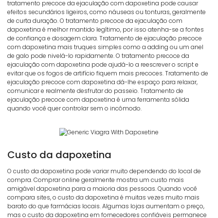
tratamento precoce da ejaculação com dapoxetina pode causar
efeitos secundários ligeiros, como náuseas ou tonturas, geralmente
de curta duração. O tratamento precoce da ejaculação com
dapoxetina é melhor mantido legítimo, por isso atenha-se a fontes
de confiança e dosagem clara. Tratamento de ejaculação precoce
com dapoxetina mais truques simples como a adding ou um anel
de galo pode nivelá-lo rapidamente. O tratamento precoce da
ejaculação com dapoxetina pode ajudá-lo a reescrever o script e
evitar que os fogos de artifício fiquem mais precoces. Tratamento de
ejaculação precoce com dapoxetina dá-lhe espaço para relaxar,
comunicar e realmente desfrutar do passeio. Tratamento de
ejaculação precoce com dapoxetina é uma ferramenta sólida
quando você quer controlar sem o incômodo.
Custo da dapoxetina
O custo da dapoxetina pode variar muito dependendo do local de
compra. Comprar online geralmente mostra um custo mais
amigável dapoxetina para a maioria das pessoas. Quando você
compara sites, o custo da dapoxetina é muitas vezes muito mais
barato do que farmácias locais. Algumas lojas aumentam o preço,
mas o custo da dapoxetina em fornecedores confiáveis permanece