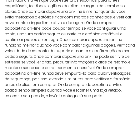
mais fácil uma vez que você estreita as escolhas para fontes
respeitáveis, feedback legítimo do cliente e regras de reembolso
claras. Onde comprar dapoxetina on-line é melhor quando você
evita mercados aleatórios, ficar com marcas conhecidas, e verificar
novamente o ingrediente ativo e dosagem. Onde comprar
dapoxetina on-line pode poupar tempo se você configurar uma
conta, usar um cartão seguro ou carteira eletrônica confiável, e
confirmar prazos de entrega. Onde comprar dapoxetina online
funciona melhor quando você comparar algumas opções, verificar a
velocidade de resposta do suporte e manter a confirmação do seu
pedido seguro. Onde comprar dapoxetina on-line pode ser livre de
estresse se você ler o faq, procurar informações claras de retorno, e
manter o seu pacote de rastreamento acessível. Onde comprar
dapoxetina on-line nunca deve empurrá-lo para pular verificações
de segurança, por isso levar dois minutos para verificar a farmácia
antes de clicar em comprar. Onde comprar dapoxetina on-line
acaba sendo simples quando você escolher uma loja vetado,
colocar o seu pedido, e levá-lo entregue à sua porta.