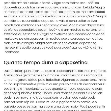
pressão arterial e deixa-o tonto. Viagra com efeitos secundários
dapoxetina pode tornar-se vago se os misturar com bebida. Viagra
com dapoxetina os efeitos secundários tornam-se mais arriscados
se ingerir nitratos ou outros medicamentos para o coração. O Viagra
com efeitos secundários dapoxetina vale a pena saltar se tiver
problemas cardíacos ou hepáticos graves. Viagra com dapoxetina
os efeitos secundários devem levá- lo a um médico se se sentirem
extremos ou estranhos. Viagra com efeitos secundários dapoxetina
muitas vezes desaparecem à medida que o seu corpo se habitua,
mas preste atenção. Viagra com efeitos colaterais dapoxetina
merecem respeito para que você possa desfrutar da vitória sem o
incômodo.
Quanto tempo dura a dapoxetina
Quero saber quanto tempo dura a dapoxetina no calor do momento.
A vibração é geralmente em torno de uma a três horas então você
tem uma janela sólida para trabalhar. Algumas pessoas sentem-no
chutar rapidamente e pode rolar um pouco antes de desaparecer. O
seu timing é importante porque quanto tempo a dapoxetina dura
depende quando a toma. Coma uma refeição pesada e as coisas
podem se mover mais devagar, com o estômago vazio pode
parecer mais rápido. A dose muda o jogo também para que o
passeio possa esticar mais com uma dose maior. Você pode sentir
o pico em torno de uma a duas horas, em seguida, arrefece