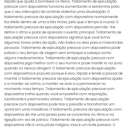
rápida que ajuda a bombear os freios. Tratamento de ejaculação
precoce com dapoxetina funciona aumentando a serotonina para
que o seu interruptor de controle obtenha uma atualização. O
tratamento precoce da ejaculação com dapoxetina normalmente
faz efeito dentro de uma a três horas, pelo que o tempo é crucial. O
tratamento precoce da ejaculação com dapoxetina permite- lhe
definir o ritmo e parar de apressar o evento principal. Tratamento de
ejaculação precoce com dapoxetina significa que você toma
algumas horas antes da ação, não todos os dias para a maioria das
pessoas. Tratamento de ejaculação precoce com dapoxetina pode
esticar o seu tempo de viagem sem embaçar a cabeça como
alguns medicamentos. Tratamento de ejaculação precoce com
dapoxetina joga melhor com o seu humor e pode mantê-lo na zona
quando os nervos atingem. O tratamento precoce da ejaculação
com dapoxetina é popular porque é alvo, rápido e tende a passar de
manhã. O tratamento precoce da ejaculação com dapoxetina ajuda-
o a manter-se calmo, a manter-se duro e a permanecer no
momento mais tempo. Tratamento de ejaculação precoce com
dapoxetina brilha quando você emparelha com respiração,
lubrificante e preliminares sólidos. Tratamento de ejaculação
precoce com dapoxetina pode tirar a pressão e transformar um
sprint em uma maratona. O tratamento precoce da ejaculação com
dapoxetina dá-lhe uma janela para se concentrar no ritmo e na
ligação em vez de pânico. Tratamento de ejaculação precoce com
dapoxetina não é uma pílula mágica, mas é um forte parceiro. O