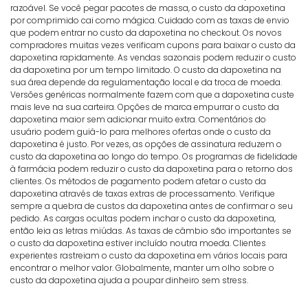
razoável. Se você pegar pacotes de massa, o custo da dapoxetina
por comprimido cai como mágica. Cuidado com as taxas de envio
que podem entrar no custo da dapoxetina no checkout. Os novos
compradores muitas vezes verificam cupons para baixar o custo da
dapoxetina rapidamente. As vendas sazonais podem reduzir o custo
da dapoxetina por um tempo limitado. O custo da dapoxetina na
sua área depende da regulamentação local e da troca de moeda.
Versões genéricas normalmente fazem com que a dapoxetina custe
mais leve na sua carteira. Opções de marca empurrar o custo da
dapoxetina maior sem adicionar muito extra. Comentários do
usuário podem guiá-lo para melhores ofertas onde o custo da
dapoxetina é justo. Por vezes, as opções de assinatura reduzem o
custo da dapoxetina ao longo do tempo. Os programas de fidelidade
à farmácia podem reduzir o custo da dapoxetina para o retorno dos
clientes. Os métodos de pagamento podem afetar o custo da
dapoxetina através de taxas extras de processamento. Verifique
sempre a quebra de custos da dapoxetina antes de confirmar o seu
pedido. As cargas ocultas podem inchar o custo da dapoxetina,
então leia as letras miúdas. As taxas de câmbio são importantes se
o custo da dapoxetina estiver incluído noutra moeda. Clientes
experientes rastreiam o custo da dapoxetina em vários locais para
encontrar o melhor valor. Globalmente, manter um olho sobre o
custo da dapoxetina ajuda a poupar dinheiro sem stress.