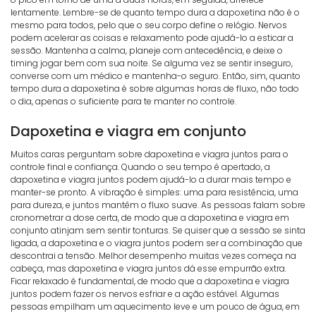
lentamente. Lembre-se de quanto tempo dura a dapoxetina não é o
mesmo para todos, pelo que o seu corpo define o relógio. Nervos
podem acelerar as coisas e relaxamento pode ajudá-lo a esticar a
sessão. Mantenha a calma, planeje com antecedência, e deixe o
timing jogar bem com sua noite. Se alguma vez se sentir inseguro,
converse com um médico e mantenha-o seguro. Então, sim, quanto
tempo dura a dapoxetina é sobre algumas horas de fluxo, não todo
o dia, apenas o suficiente para te manter no controle.
Dapoxetina e viagra em conjunto
Muitos caras perguntam sobre dapoxetina e viagra juntos para o
controle final e confiança. Quando o seu tempo é apertado, a
dapoxetina e viagra juntos podem ajudá-lo a durar mais tempo e
manter-se pronto. A vibração é simples: uma para resistência, uma
para dureza, e juntos mantêm o fluxo suave. As pessoas falam sobre
cronometrar a dose certa, de modo que a dapoxetina e viagra em
conjunto atinjam sem sentir tonturas. Se quiser que a sessão se sinta
ligada, a dapoxetina e o viagra juntos podem ser a combinação que
descontrai a tensão. Melhor desempenho muitas vezes começa na
cabeça, mas dapoxetina e viagra juntos dá esse empurrão extra.
Ficar relaxado é fundamental, de modo que a dapoxetina e viagra
juntos podem fazer os nervos esfriar e a ação estável. Algumas
pessoas empilham um aquecimento leve e um pouco de água, em