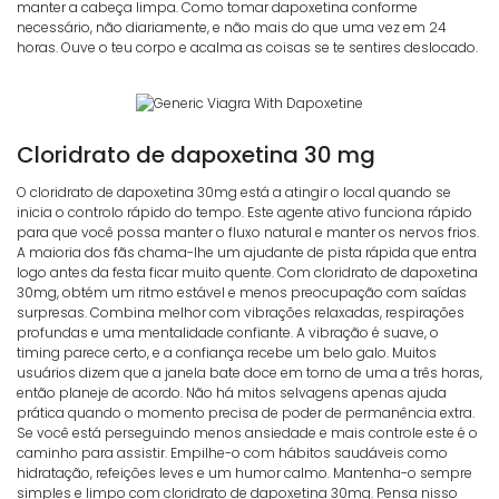
manter a cabeça limpa. Como tomar dapoxetina conforme
necessário, não diariamente, e não mais do que uma vez em 24
horas. Ouve o teu corpo e acalma as coisas se te sentires deslocado.
Cloridrato de dapoxetina 30 mg
O cloridrato de dapoxetina 30mg está a atingir o local quando se
inicia o controlo rápido do tempo. Este agente ativo funciona rápido
para que você possa manter o fluxo natural e manter os nervos frios.
A maioria dos fãs chama-lhe um ajudante de pista rápida que entra
logo antes da festa ficar muito quente. Com cloridrato de dapoxetina
30mg, obtém um ritmo estável e menos preocupação com saídas
surpresas. Combina melhor com vibrações relaxadas, respirações
profundas e uma mentalidade confiante. A vibração é suave, o
timing parece certo, e a confiança recebe um belo galo. Muitos
usuários dizem que a janela bate doce em torno de uma a três horas,
então planeje de acordo. Não há mitos selvagens apenas ajuda
prática quando o momento precisa de poder de permanência extra.
Se você está perseguindo menos ansiedade e mais controle este é o
caminho para assistir. Empilhe-o com hábitos saudáveis como
hidratação, refeições leves e um humor calmo. Mantenha-o sempre
simples e limpo com cloridrato de dapoxetina 30mg. Pensa nisso