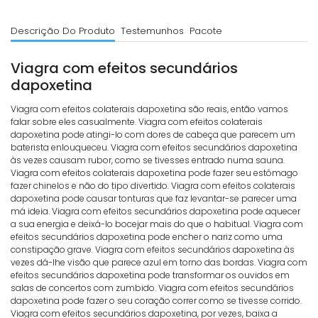
Descrição Do Produto
Testemunhos
Pacote
Viagra com efeitos secundários
dapoxetina
Viagra com efeitos colaterais dapoxetina são reais, então vamos
falar sobre eles casualmente. Viagra com efeitos colaterais
dapoxetina pode atingi-lo com dores de cabeça que parecem um
baterista enlouqueceu. Viagra com efeitos secundários dapoxetina
às vezes causam rubor, como se tivesses entrado numa sauna.
Viagra com efeitos colaterais dapoxetina pode fazer seu estômago
fazer chinelos e não do tipo divertido. Viagra com efeitos colaterais
dapoxetina pode causar tonturas que faz levantar-se parecer uma
má ideia. Viagra com efeitos secundários dapoxetina pode aquecer
a sua energia e deixá-lo bocejar mais do que o habitual. Viagra com
efeitos secundários dapoxetina pode encher o nariz como uma
constipação grave. Viagra com efeitos secundários dapoxetina às
vezes dá-lhe visão que parece azul em torno das bordas. Viagra com
efeitos secundários dapoxetina pode transformar os ouvidos em
salas de concertos com zumbido. Viagra com efeitos secundários
dapoxetina pode fazer o seu coração correr como se tivesse corrido.
Viagra com efeitos secundários dapoxetina, por vezes, baixa a