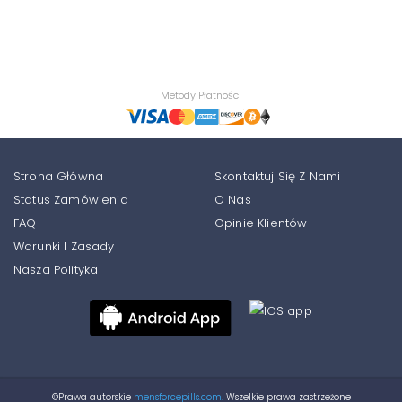
Metody Płatności
Strona Główna
Skontaktuj Się Z Nami
Status Zamówienia
O Nas
FAQ
Opinie Klientów
Warunki I Zasady
Nasza Polityka
©Prawa autorskie
mensforcepills.com.
Wszelkie prawa zastrzeżone