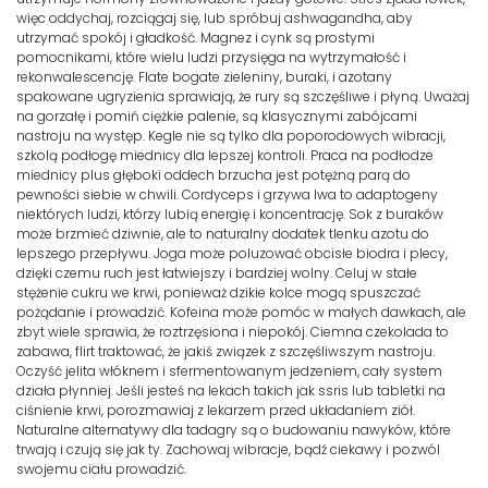
więc oddychaj, rozciągaj się, lub spróbuj ashwagandha, aby
utrzymać spokój i gładkość. Magnez i cynk są prostymi
pomocnikami, które wielu ludzi przysięga na wytrzymałość i
rekonwalescencję. Flate bogate zieleniny, buraki, i azotany
spakowane ugryzienia sprawiają, że rury są szczęśliwe i płyną. Uważaj
na gorzałę i pomiń ciężkie palenie, są klasycznymi zabójcami
nastroju na występ. Kegle nie są tylko dla poporodowych wibracji,
szkolą podłogę miednicy dla lepszej kontroli. Praca na podłodze
miednicy plus głęboki oddech brzucha jest potężną parą do
pewności siebie w chwili. Cordyceps i grzywa lwa to adaptogeny
niektórych ludzi, którzy lubią energię i koncentrację. Sok z buraków
może brzmieć dziwnie, ale to naturalny dodatek tlenku azotu do
lepszego przepływu. Joga może poluzować obcisłe biodra i plecy,
dzięki czemu ruch jest łatwiejszy i bardziej wolny. Celuj w stałe
stężenie cukru we krwi, ponieważ dzikie kolce mogą spuszczać
pożądanie i prowadzić. Kofeina może pomóc w małych dawkach, ale
zbyt wiele sprawia, że roztrzęsiona i niepokój. Ciemna czekolada to
zabawa, flirt traktować, że jakiś związek z szczęśliwszym nastroju.
Oczyść jelita włóknem i sfermentowanym jedzeniem, cały system
działa płynniej. Jeśli jesteś na lekach takich jak ssris lub tabletki na
ciśnienie krwi, porozmawiaj z lekarzem przed układaniem ziół.
Naturalne alternatywy dla tadagry są o budowaniu nawyków, które
trwają i czują się jak ty. Zachowaj wibracje, bądź ciekawy i pozwól
swojemu ciału prowadzić.