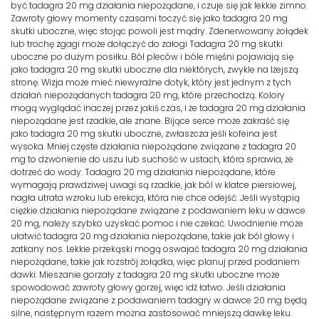
być tadagra 20 mg działania niepożądane, i czuje się jak lekkie zimno.
Zawroty głowy momenty czasami toczyć się jako tadagra 20 mg
skutki uboczne, więc stojąc powoli jest mądry. Zdenerwowany żołądek
lub trochę zgagi może dołączyć do załogi Tadagra 20 mg skutki
uboczne po dużym posiłku. Ból pleców i bóle mięśni pojawiają się
jako tadagra 20 mg skutki uboczne dla niektórych, zwykle na lżejszą
stronę. Wizja może mieć niewyraźne dotyk, który jest jednym z tych
działań niepożądanych tadagra 20 mg, które przechodzą. Kolory
mogą wyglądać inaczej przez jakiś czas, i że tadagra 20 mg działania
niepożądane jest rzadkie, ale znane. Bijące serce może zakraść się
jako tadagra 20 mg skutki uboczne, zwłaszcza jeśli kofeina jest
wysoka. Mniej częste działania niepożądane związane z tadagra 20
mg to dzwonienie do uszu lub suchość w ustach, która sprawia, że
dotrzeć do wody. Tadagra 20 mg działania niepożądane, które
wymagają prawdziwej uwagi są rzadkie, jak ból w klatce piersiowej,
nagła utrata wzroku lub erekcja, która nie chce odejść. Jeśli wystąpią
ciężkie działania niepożądane związane z podawaniem leku w dawce
20 mg, należy szybko uzyskać pomoc i nie czekać. Uwodnienie może
ułatwić tadagra 20 mg działania niepożądane, takie jak ból głowy i
zatkany nos. Lekkie przekąski mogą oswajać tadagra 20 mg działania
niepożądane, takie jak rozstrój żołądka, więc planuj przed podaniem
dawki. Mieszanie gorzały z tadagra 20 mg skutki uboczne może
spowodować zawroty głowy gorzej, więc idź łatwo. Jeśli działania
niepożądane związane z podawaniem tadagry w dawce 20 mg będą
silne, następnym razem można zastosować mniejszą dawkę leku.