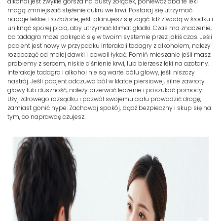
alkohol jest zwykle gorsza na pusty żołądek, ponieważ oba te leki
mogą zmniejszać stężenie cukru we krwi. Postaraj się utrzymać
napoje lekkie i rozłożone, jeśli planujesz się zająć. Idź z wodą w środku i
uniknąć sporej picia, aby utrzymać klimat gładki. Czas ma znaczenie,
bo tadagra może pokręcić się w twoim systemie przez jakiś czas. Jeśli
pacjent jest nowy w przypadku interakcji tadagry z alkoholem, należy
rozpocząć od małej dawki i powoli łykać. Pomiń mieszanie jeśli masz
problemy z sercem, niskie ciśnienie krwi, lub bierzesz leki na azotany.
Interakcje tadagra i alkohol nie są warte bólu głowy, jeśli niszczy
nastrój. Jeśli pacjent odczuwa ból w klatce piersiowej, silne zawroty
głowy lub duszność, należy przerwać leczenie i poszukać pomocy.
Użyj zdrowego rozsądku i pozwól swojemu ciału prowadzić drogę,
zamiast gonić hype. Zachowaj spokój, bądź bezpieczny i skup się na
tym, co naprawdę czujesz.