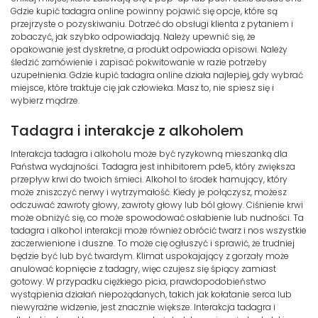
Gdzie kupić tadagra online powinny pojawić się opcje, które są
przejrzyste o pozyskiwaniu. Dotrzeć do obsługi klienta z pytaniem i
zobaczyć, jak szybko odpowiadają. Należy upewnić się, że
opakowanie jest dyskretne, a produkt odpowiada opisowi. Należy
śledzić zamówienie i zapisać pokwitowanie w razie potrzeby
uzupełnienia. Gdzie kupić tadagra online działa najlepiej, gdy wybrać
miejsce, które traktuje cię jak człowieka. Masz to, nie spiesz się i
wybierz mądrze.
Tadagra i interakcje z alkoholem
Interakcja tadagra i alkoholu może być ryzykowną mieszanką dla
Państwa wydajności. Tadagra jest inhibitorem pde5, który zwiększa
przepływ krwi do twoich śmieci. Alkohol to środek hamujący, który
może zniszczyć nerwy i wytrzymałość. Kiedy je połączysz, możesz
odczuwać zawroty głowy, zawroty głowy lub ból głowy. Ciśnienie krwi
może obniżyć się, co może spowodować osłabienie lub nudności. Ta
tadagra i alkohol interakcji może również obrócić twarz i nos wszystkie
zaczerwienione i duszne. To może cię ogłuszyć i sprawić, że trudniej
będzie być lub być twardym. Klimat uspokajający z gorzały może
anulować kopnięcie z tadagry, więc czujesz się śpiący zamiast
gotowy. W przypadku ciężkiego picia, prawdopodobieństwo
wystąpienia działań niepożądanych, takich jak kołatanie serca lub
niewyraźne widzenie, jest znacznie większe. Interakcja tadagra i