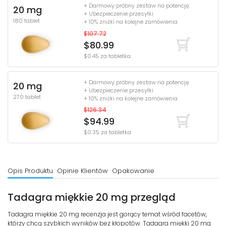
+ Darmowy próbny zestaw na potencję
20 mg
+ Ubezpieczenie przesyłki
180 tablet
+ 10% zniżki na kolejne zamówienia
$107.72
$80.99
$0.45 za tabletka
+ Darmowy próbny zestaw na potencję
20 mg
+ Ubezpieczenie przesyłki
270 tablet
+ 10% zniżki na kolejne zamówienia
$126.34
$94.99
$0.35 za tabletka
Opis Produktu
Opinie Klientów
Opakowanie
Tadagra miękkie 20 mg przegląd
Tadagra miękkie 20 mg recenzja jest gorący temat wśród facetów,
którzy chcą szybkich wyników bez kłopotów. Tadagra miękki 20 mg