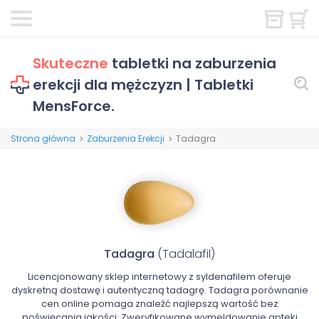
Skuteczne
tabletki na zaburzenia
erekcji dla mężczyzn | Tabletki
MensForce.
Strona główna
Zaburzenia Erekcji
Tadagra
>
>
Tadagra
(Tadalafil)
Licencjonowany sklep internetowy z syldenafilem oferuje
dyskretną dostawę i autentyczną tadagrę. Tadagra porównanie
cen online pomaga znaleźć najlepszą wartość bez
poświęcania jakości. Zweryfikowane wymeldowanie apteki