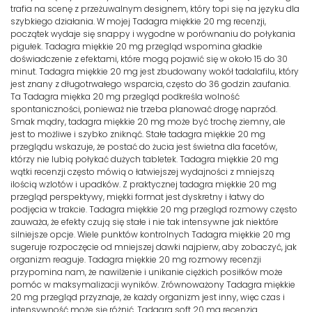
trafia na scenę z przeżuwalnym designem, który topi się na języku dla
szybkiego działania. W mojej Tadagra miękkie 20 mg recenzji,
początek wydaje się snappy i wygodne w porównaniu do połykania
pigułek. Tadagra miękkie 20 mg przegląd wspomina gładkie
doświadczenie z efektami, które mogą pojawić się w około 15 do 30
minut. Tadagra miękkie 20 mg jest zbudowany wokół tadalafilu, który
jest znany z długotrwałego wsparcia, często do 36 godzin zaufania.
Ta Tadagra miękka 20 mg przegląd podkreśla wolność
spontaniczności, ponieważ nie trzeba planować drogę naprzód.
Smak mądry, tadagra miękkie 20 mg może być trochę ziemny, ale
jest to możliwe i szybko zniknąć. Stałe tadagra miękkie 20 mg
przeglądu wskazuje, że postać do żucia jest świetna dla facetów,
którzy nie lubią połykać dużych tabletek. Tadagra miękkie 20 mg
wątki recenzji często mówią o łatwiejszej wydajności z mniejszą
ilością wzlotów i upadków. Z praktycznej tadagra miękkie 20 mg
przegląd perspektywy, miękki format jest dyskretny i łatwy do
podjęcia w trakcie. Tadagra miękkie 20 mg przegląd rozmowy często
zauważa, że efekty czują się stałe i nie tak intensywne jak niektóre
silniejsze opcje. Wiele punktów kontrolnych Tadagra miękkie 20 mg
sugeruje rozpoczęcie od mniejszej dawki najpierw, aby zobaczyć, jak
organizm reaguje. Tadagra miękkie 20 mg rozmowy recenzji
przypomina nam, że nawilżenie i unikanie ciężkich posiłków może
pomóc w maksymalizacji wyników. Zrównoważony Tadagra miękkie
20 mg przegląd przyznaje, że każdy organizm jest inny, więc czas i
intensywność może się różnić. Tadagra soft 20 mg recenzja