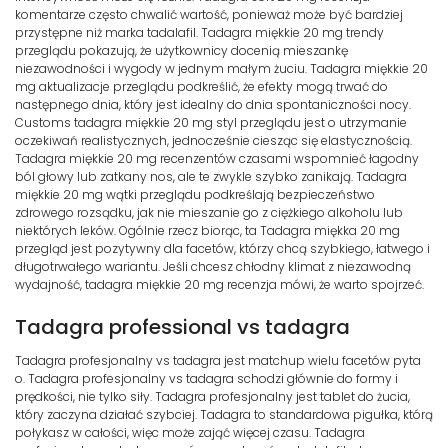
komentarze często chwalić wartość, ponieważ może być bardziej
przystępne niż marka tadalafil. Tadagra miękkie 20 mg trendy
przeglądu pokazują, że użytkownicy docenią mieszankę
niezawodności i wygody w jednym małym żuciu. Tadagra miękkie 20
mg aktualizacje przeglądu podkreślić, że efekty mogą trwać do
następnego dnia, który jest idealny do dnia spontaniczności nocy.
Customs tadagra miękkie 20 mg styl przeglądu jest o utrzymanie
oczekiwań realistycznych, jednocześnie ciesząc się elastycznością.
Tadagra miękkie 20 mg recenzentów czasami wspomnieć łagodny
ból głowy lub zatkany nos, ale te zwykle szybko zanikają. Tadagra
miękkie 20 mg wątki przeglądu podkreślają bezpieczeństwo
zdrowego rozsądku, jak nie mieszanie go z ciężkiego alkoholu lub
niektórych leków. Ogólnie rzecz biorąc, ta Tadagra miękka 20 mg
przegląd jest pozytywny dla facetów, którzy chcą szybkiego, łatwego i
długotrwałego wariantu. Jeśli chcesz chłodny klimat z niezawodną
wydajność, tadagra miękkie 20 mg recenzja mówi, że warto spojrzeć.
Tadagra professional vs tadagra
Tadagra profesjonalny vs tadagra jest matchup wielu facetów pyta
o. Tadagra profesjonalny vs tadagra schodzi głównie do formy i
prędkości, nie tylko siły. Tadagra profesjonalny jest tablet do żucia,
który zaczyna działać szybciej. Tadagra to standardowa pigułka, którą
połykasz w całości, więc może zająć więcej czasu. Tadagra