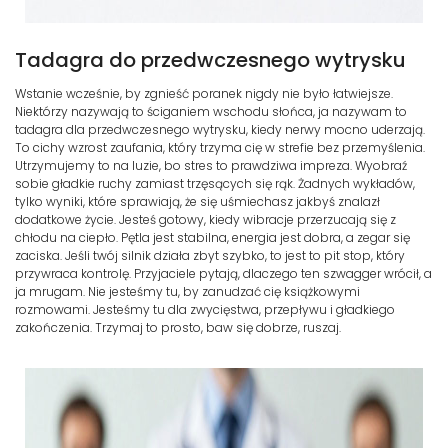
Tadagra do przedwczesnego wytrysku
Wstanie wcześnie, by zgnieść poranek nigdy nie było łatwiejsze.
Niektórzy nazywają to ściganiem wschodu słońca, ja nazywam to
tadagra dla przedwczesnego wytrysku, kiedy nerwy mocno uderzają.
To cichy wzrost zaufania, który trzyma cię w strefie bez przemyślenia.
Utrzymujemy to na luzie, bo stres to prawdziwa impreza. Wyobraź
sobie gładkie ruchy zamiast trzęsących się rąk. Żadnych wykładów,
tylko wyniki, które sprawiają, że się uśmiechasz jakbyś znalazł
dodatkowe życie. Jesteś gotowy, kiedy wibracje przerzucają się z
chłodu na ciepło. Pętla jest stabilna, energia jest dobra, a zegar się
zaciska. Jeśli twój silnik działa zbyt szybko, to jest to pit stop, który
przywraca kontrolę. Przyjaciele pytają, dlaczego ten szwagger wrócił, a
ja mrugam. Nie jesteśmy tu, by zanudzać cię książkowymi
rozmowami. Jesteśmy tu dla zwycięstwa, przepływu i gładkiego
zakończenia. Trzymaj to prosto, baw się dobrze, ruszaj.