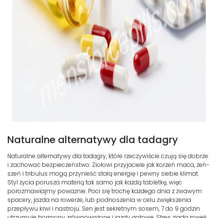
Naturalne alternatywy dla tadagry
Naturalne alternatywy dla tadagry, które rzeczywiście czują się dobrze
i zachować bezpieczeństwo. Ziołowi przyjaciele jak korzeń maca, żeń-
szeń i tribulus mogą przynieść stałą energię i pewny siebie klimat.
Styl życia porusza materią tak samo jak każdą tabletkę, więc
porozmawiajmy poważnie. Poci się trochę każdego dnia z żwawym
spacery, jazda na rowerze, lub podnoszenia w celu zwiększenia
przepływu krwi i nastroju. Sen jest sekretnym sosem, 7 do 9 godzin
utrzymuje hormony zrównoważone i jazdy gotowe. Stres zjada rowek,