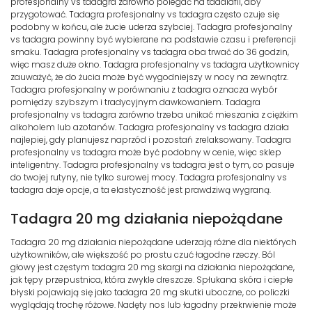
profesjonalny vs tadagra zarówno polegać na tadalafil, aby
przygotować. Tadagra profesjonalny vs tadagra często czuje się
podobny w końcu, ale żucie uderza szybciej. Tadagra profesjonalny
vs tadagra powinny być wybierane na podstawie czasu i preferencji
smaku. Tadagra profesjonalny vs tadagra oba trwać do 36 godzin,
więc masz duże okno. Tadagra profesjonalny vs tadagra użytkownicy
zauważyć, że do żucia może być wygodniejszy w nocy na zewnątrz.
Tadagra profesjonalny w porównaniu z tadagra oznacza wybór
pomiędzy szybszym i tradycyjnym dawkowaniem. Tadagra
profesjonalny vs tadagra zarówno trzeba unikać mieszania z ciężkim
alkoholem lub azotanów. Tadagra profesjonalny vs tadagra działa
najlepiej, gdy planujesz naprzód i pozostań zrelaksowany. Tadagra
profesjonalny vs tadagra może być podobny w cenie, więc sklep
inteligentny. Tadagra profesjonalny vs tadagra jest o tym, co pasuje
do twojej rutyny, nie tylko surowej mocy. Tadagra profesjonalny vs
tadagra daje opcje, a ta elastyczność jest prawdziwą wygraną.
Tadagra 20 mg działania niepożądane
Tadagra 20 mg działania niepożądane uderzają różne dla niektórych
użytkowników, ale większość po prostu czuć łagodne rzeczy. Ból
głowy jest częstym tadagra 20 mg skargi na działania niepożądane,
jak tępy przepustnica, która zwykle dreszcze. Spłukana skóra i ciepłe
błyski pojawiają się jako tadagra 20 mg skutki uboczne, co policzki
wyglądają trochę różowe. Nadęty nos lub łagodny przekrwienie może