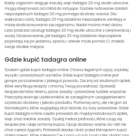
Każdy organizm reaguje inaczej, więc tadagra 20 mg skutki uboczne
mogą obejmować od chłód do irytujące. Szybkie notowanie działań
niepożądanych tadagra 20 mg pomaga dostrzec wzorce. Dla
większości osób, tadagra 20 mg działania niepożądane zanikają w
miarę dostosowywania się organizmu. Nadal można mieć dobry
czas podczas obsługi tadagra 20 mg skutki uboczne z cierpliwością i
wodą. Obserwowanie, jak tadagra 20 mg działania niepożądane
pojawiają się po jedzeniu, spaniu i stresie może pomóc Ci znaleźć
swoje słodkie miejsce.
Gdzie kupić tadagra online
Szukam gdzie kupić tadagra online. Chcesz legalnych opcji, szybkiej
wysyłki i prawdziwych wyników. Gdzie kupić tadagra online jest
gorące poszukiwanie z jakiegoś powodu. Zacznij od zaufanych aptek,
które weryfikują recepty i chronią Twoją prywatność. Sprawdź
bezpieczeństwo terenu, jasne zasady i prawdziwe ludzkie wsparcie.
Przeczytaj recenzje użytkowników ze szczególnym uwzględnieniem
szybkości dostawy i jakości produktu. Porównaj ceny, ale nie goń za
transakcjami, które wyglądają zbyt dobrze, by były prawdziwe. Gdzie
kupić tadagra online często prowadzi do międzynarodowych aptek,
więc znać lokalne zasady. Szukaj metod płatności, które czują się
bezpieczne i daje ochronę kupca. Opcje dostawy ważne, bo nikt nie
chce czekać tygodni. Potwierdź dawkę i ilość przed kliknięciem kupić.
Unikaj miejsc, które zalewają Cię z pop-up lub push szkic dodać ons.