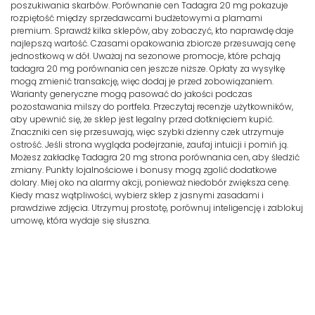
poszukiwania skarbów. Porównanie cen Tadagra 20 mg pokazuje
rozpiętość między sprzedawcami budżetowymi a plamami
premium. Sprawdź kilka sklepów, aby zobaczyć, kto naprawdę daje
najlepszą wartość. Czasami opakowania zbiorcze przesuwają cenę
jednostkową w dół. Uważaj na sezonowe promocje, które pchają
tadagra 20 mg porównania cen jeszcze niższe. Opłaty za wysyłkę
mogą zmienić transakcję, więc dodaj je przed zobowiązaniem.
Warianty generyczne mogą pasować do jakości podczas
pozostawania milszy do portfela. Przeczytaj recenzje użytkowników,
aby upewnić się, że sklep jest legalny przed dotknięciem kupić.
Znaczniki cen się przesuwają, więc szybki dzienny czek utrzymuje
ostrość. Jeśli strona wygląda podejrzanie, zaufaj intuicji i pomiń ją.
Możesz zakładkę Tadagra 20 mg strona porównania cen, aby śledzić
zmiany. Punkty lojalnościowe i bonusy mogą zgolić dodatkowe
dolary. Miej oko na alarmy akcji, ponieważ niedobór zwiększa cenę.
Kiedy masz wątpliwości, wybierz sklep z jasnymi zasadami i
prawdziwe zdjęcia. Utrzymuj prostotę, porównuj inteligencję i zablokuj
umowę, która wydaje się słuszna.