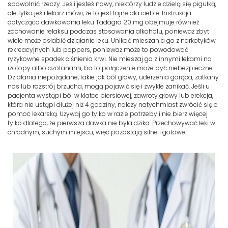
spowolnić rzeczy. Jeśli jesteś nowy, niektórzy ludzie dzielą się pigułką,
ale tylko jeśli lekarz mówi, że to jest fajne dla ciebie. Instrukcja
dotycząca dawkowania leku Tadagra 20 mg obejmuje również
zachowanie relaksu podczas stosowania alkoholu, ponieważ zbyt
wiele może osłabić działanie leku. Unikać mieszania go z narkotyków
rekreacyjnych lub poppers, ponieważ może to powodować
ryzykowne spadek ciśnienia krwi. Nie mieszaj go z innymi lekami na
izotopy albo azotanami, bo to połączenie może być niebezpieczne.
Działania niepożądane, takie jak ból głowy, uderzenia gorąca, zatkany
nos lub rozstrój brzucha, mogą pojawić się i zwykle zanikać. Jeśli u
pacjenta wystąpi ból w klatce piersiowej, zawroty głowy lub erekcja,
która nie ustąpi dłużej niż 4 godziny, należy natychmiast zwrócić się o
pomoc lekarską. Używaj go tylko w razie potrzeby i nie bierz więcej
tylko dlatego, że pierwsza dawka nie była dzika. Przechowywać leki w
chłodnym, suchym miejscu, więc pozostają silne i gotowe.