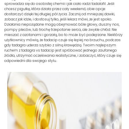
sprowadza się do osobistej chemii i jak ciało radzi tadalafil. Jeśli
chcesz pigułkę, która działa przez cały weekend, obie opcje
dostarczyć dzięki tej długiej pół życia. Zacznij od mniejszej dawki,
zobacz jak idzie, i dostosuj tylko, jeśli lekarz mówi, że jest spoko.
Działania niepożądane mogą obejmować bóle głowy, duszny nos,
pompy pleców, lub trochę trzepotanie serca, ale zwykle chłód. Nie
mieszać z azotanami i gorzałą, bo to może być podejrzane. Niektórzy
użytkownicy mówią, że tadacip czuje się lepiej na brzuchu, podczas
gdy tadagra uderza szybko z silną krawędzią. Twoim najlepszym
ruchem z tadagra vs tadacip jest spróbować jednego zaufanego
źródła, utrzymać oczekiwania realistyczne, i zobaczyć, który czuje się
odpowiedni dla swojego stylu.