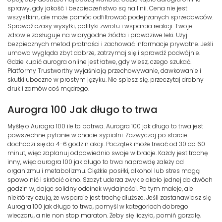
sprawy, gdy jakość i bezpieczeństwo są na linii. Cena nie jest
wszystkim, ale może pomóc odfiltrować podejrzanych sprzedawców.
Sprawdź czasy wysyłki, polityki zwrotu i wsparcia reakcji. Twoje
zdrowie zasługuje na wiarygodne źródła i prawdziwe leki. Użyj
bezpiecznych metod płatności i zachować informacje prywatne. Jeśli
umowa wygląda zbyt dobrze, zatrzymaj się i sprawdź podwójnie.
Gdzie kupić aurogra online jest łatwe, gdy wiesz, czego szukać.
Platformy Trustworthy wyjaśniają przechowywanie, dawkowanie i
skutki uboczne w prostym języku. Nie spiesz się, przeczytaj drobny
druk i zamów coś mądrego.
Aurogra 100 Jak długo to trwa
Myślę o Aurogra 100 ile to potrwa. Aurogra 100 jak długo to trwa jest
powszechne pytanie w chacie sypialni. Zazwyczaj po starcie
dochodzi się do 4-6 godzin akcji. Początek może trwać od 30 do 60
minut, więc zaplanuj odpowiednio swoje wibracje. Każdy jest trochę
inny, więc aurogra 100 jak długo to trwa naprawdę zależy od
organizmu i metabolizmu. Ciężkie posiłki, alkohol lub stres mogą
spowolnić i skrócić okno. Szczyt uderza zwykle około jednej do dwóch
godzin w, dając solidny odcinek wydajności. Po tym maleje, ale
niektórzy czują, że wsparcie jest trochę dłuższe. Jeśli zastanawiasz się
Aurogra 100 jak długo to trwa, pomyśl w kategoriach dobrego
wieczoru, a nie non stop maraton. Żeby się liczyło, pomiń gorzałę,