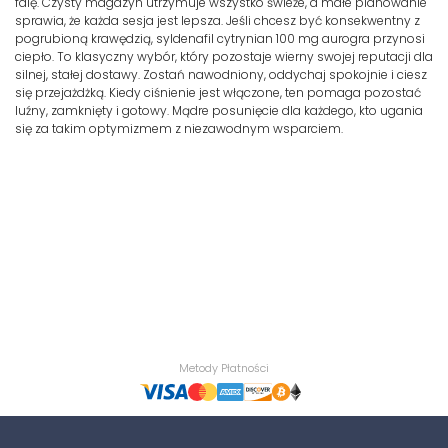
falę. Czysty magazyn utrzymuje wszystko świeże, a małe planowanie
sprawia, że każda sesja jest lepsza. Jeśli chcesz być konsekwentny z
pogrubioną krawędzią, syldenafil cytrynian 100 mg aurogra przynosi
ciepło. To klasyczny wybór, który pozostaje wierny swojej reputacji dla
silnej, stałej dostawy. Zostań nawodniony, oddychaj spokojnie i ciesz
się przejażdżką. Kiedy ciśnienie jest włączone, ten pomaga pozostać
luźny, zamknięty i gotowy. Mądre posunięcie dla każdego, kto ugania
się za takim optymizmem z niezawodnym wsparciem.
Metody Płatności