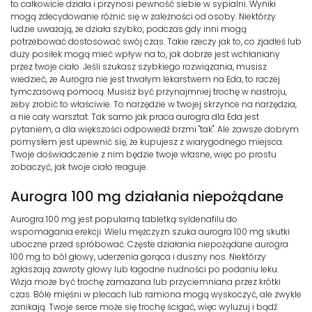
to całkowicie działa i przynosi pewność siebie w sypialni. Wyniki
mogą zdecydowanie różnić się w zależności od osoby. Niektórzy
ludzie uważają, że działa szybko, podczas gdy inni mogą
potrzebować dostosować swój czas. Takie rzeczy jak to, co zjadłeś lub
duży posiłek mogą mieć wpływ na to, jak dobrze jest wchłaniany
przez twoje ciało. Jeśli szukasz szybkiego rozwiązania, musisz
wiedzieć, że Aurogra nie jest trwałym lekarstwem na Eda, to raczej
tymczasową pomocą. Musisz być przynajmniej trochę w nastroju,
żeby zrobić to właściwie. To narzędzie w twojej skrzynce na narzędzia,
a nie cały warsztat. Tak samo jak praca aurogra dla Eda jest
pytaniem, a dla większości odpowiedź brzmi "tak". Ale zawsze dobrym
pomysłem jest upewnić się, że kupujesz z wiarygodnego miejsca.
Twoje doświadczenie z nim będzie twoje własne, więc po prostu
zobaczyć, jak twoje ciało reaguje.
Aurogra 100 mg działania niepożądane
Aurogra 100 mg jest popularną tabletką syldenafilu do
wspomagania erekcji. Wielu mężczyzn szuka aurogra 100 mg skutki
uboczne przed spróbować. Częste działania niepożądane aurogra
100 mg to ból głowy, uderzenia gorąca i duszny nos. Niektórzy
zgłaszają zawroty głowy lub łagodne nudności po podaniu leku.
Wizja może być trochę zamazana lub przyciemniana przez krótki
czas. Bóle mięśni w plecach lub ramiona mogą wyskoczyć, ale zwykle
zanikają. Twoje serce może się trochę ścigać, więc wyluzuj i bądź