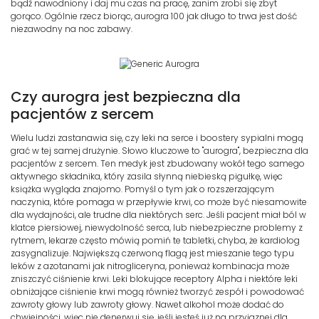
bądź nawodniony i daj mu czas na pracę, zanim zrobi się zbyt
gorąco. Ogólnie rzecz biorąc, aurogra 100 jak długo to trwa jest dość
niezawodny na noc zabawy.
Czy aurogra jest bezpieczna dla
pacjentów z sercem
Wielu ludzi zastanawia się, czy leki na serce i boostery sypialni mogą
grać w tej samej drużynie. Słowo kluczowe to "aurogra", bezpieczna dla
pacjentów z sercem. Ten medyk jest zbudowany wokół tego samego
aktywnego składnika, który zasila słynną niebieską pigułkę, więc
książka wygląda znajomo. Pomyśl o tym jak o rozszerzającym
naczynia, które pomaga w przepływie krwi, co może być niesamowite
dla wydajności, ale trudne dla niektórych serc. Jeśli pacjent miał ból w
klatce piersiowej, niewydolność serca, lub niebezpieczne problemy z
rytmem, lekarze często mówią pomiń te tabletki, chyba, że kardiolog
zasygnalizuje. Największą czerwoną flagą jest mieszanie tego typu
leków z azotanami jak nitrogliceryna, ponieważ kombinacja może
zniszczyć ciśnienie krwi. Leki blokujące receptory Alpha i niektóre leki
obniżające ciśnienie krwi mogą również tworzyć zespół i powodować
zawroty głowy lub zawroty głowy. Nawet alkohol może dodać do
chwiejności, więc nie denerwuj się, jeśli jesteś już na przyjaznej dla