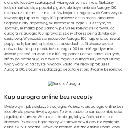
dla wielu facetów szukających wiarygodnych wyników. Niektórzy
ludzie martwią się o podział pigułek, ale trzymanie się Aurogry 100
oznacza, że nie musisz mieszać w krojeniu czegokolwiek. Ceny zwykle
faworyzują kupno aurogry 100, ponieważ jest to mass-produced
flagowy z listy. Naprawdę, skuteczność aurogra 100 jest tym, co
sprawia, że marka popularna w pierwszej kolejności. Porównując
aurogra vs aurogra 100, sprawdzasz, czy chcesz pełną dawkę, czy
częściową. Większość sprzedawców Aurogra 100 najpierw, ponieważ
popyt na tę konkretną liczbę jest przez dach. Jeśli chcesz proste
doświadczenie, po prostu idź z aurogra 100 i pomiń zgadywanie.
Jakość jest spójna w obu, ale 100 mg poncz uderza inaczej dla tych,
którzy go potrzebują. W bitwie aurogra vs aurogra 100, wersja 100mg
wygrywa tylko na czystej wygody. Zaufaj mi, kiedy spróbujesz
Aurogra 100, zrozumiesz, dlaczego debata jest praktycznie bezcelowa.
Kup aurogra online bez recepty
Myślę o tym, jak zwiększyć swoją grę. Możesz kupić aurogra online bez
recepty dla prawdziwej wygody. To w zasadzie to samo, co niebieska
pigułka, ale tańsza. Wielu kolesi łapie go, żeby wrócić na miejsce
kierowcy. Po prostu bądź mądry w sprawie dawki, aby nie wystąpić
dzikie skutki uboczne. Głównym krokiem jest znalezienie źródła, które