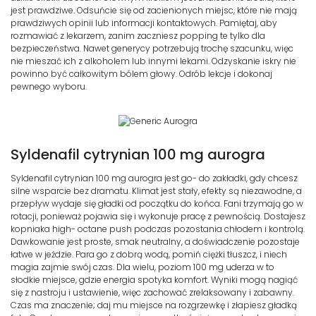
jest prawdziwe. Odsuńcie się od zacienionych miejsc, które nie mają
prawdziwych opinii lub informacji kontaktowych. Pamiętaj, aby
rozmawiać z lekarzem, zanim zaczniesz popping te tylko dla
bezpieczeństwa. Nawet generycy potrzebują trochę szacunku, więc
nie mieszać ich z alkoholem lub innymi lekami. Odzyskanie iskry nie
powinno być całkowitym bólem głowy. Odrób lekcje i dokonaj
pewnego wyboru.
Syldenafil cytrynian 100 mg aurogra
Syldenafil cytrynian 100 mg aurogra jest go- do zakładki, gdy chcesz
silne wsparcie bez dramatu. Klimat jest stały, efekty są niezawodne, a
przepływ wydaje się gładki od początku do końca. Fani trzymają go w
rotacji, ponieważ pojawia się i wykonuje pracę z pewnością. Dostajesz
kopniaka high- octane push podczas pozostania chłodem i kontrolą.
Dawkowanie jest proste, smak neutralny, a doświadczenie pozostaje
łatwe w jeździe. Para go z dobrą wodą, pomiń ciężki tłuszcz, i niech
magia zajmie swój czas. Dla wielu, poziom 100 mg uderza w to
słodkie miejsce, gdzie energia spotyka komfort. Wyniki mogą nagiąć
się z nastroju i ustawienie, więc zachować zrelaksowany i zabawny.
Czas ma znaczenie; daj mu miejsce na rozgrzewkę i złapiesz gładką