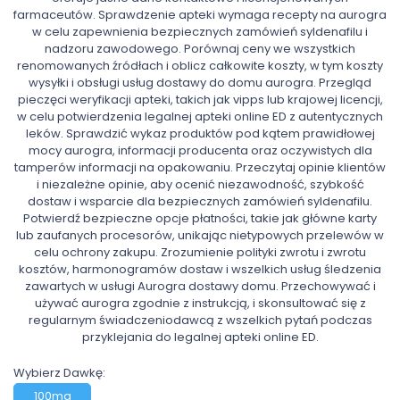
farmaceutów. Sprawdzenie apteki wymaga recepty na aurogra
w celu zapewnienia bezpiecznych zamówień syldenafilu i
nadzoru zawodowego. Porównaj ceny we wszystkich
renomowanych źródłach i oblicz całkowite koszty, w tym koszty
wysyłki i obsługi usług dostawy do domu aurogra. Przegląd
pieczęci weryfikacji apteki, takich jak vipps lub krajowej licencji,
w celu potwierdzenia legalnej apteki online ED z autentycznych
leków. Sprawdzić wykaz produktów pod kątem prawidłowej
mocy aurogra, informacji producenta oraz oczywistych dla
tamperów informacji na opakowaniu. Przeczytaj opinie klientów
i niezależne opinie, aby ocenić niezawodność, szybkość
dostaw i wsparcie dla bezpiecznych zamówień syldenafilu.
Potwierdź bezpieczne opcje płatności, takie jak główne karty
lub zaufanych procesorów, unikając nietypowych przelewów w
celu ochrony zakupu. Zrozumienie polityki zwrotu i zwrotu
kosztów, harmonogramów dostaw i wszelkich usług śledzenia
zawartych w usługi Aurogra dostawy domu. Przechowywać i
używać aurogra zgodnie z instrukcją, i skonsultować się z
regularnym świadczeniodawcą z wszelkich pytań podczas
przyklejania do legalnej apteki online ED.
Wybierz Dawkę:
100mg