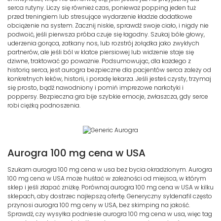
serca rutyny. Liczy się również czas, ponieważ popping jeden tuż
przed treningiem lub stresujące wydarzenie kładzie dodatkowe
obciążenie na system. Zacznij niskie, sprawdź swoje ciało, i nigdy nie
podwoić, jeśli pierwsza próba czuje się łagodny. Szukaj bóle głowy,
uderzenia gorąca, zatkany nos, lub rozstrój żołądka jako zwykłych
partnerów, ale jeśli ból w klatce piersiowej lub widzenie staje się
dziwne, traktować go poważnie. Podsumowując, dla każdego z
historią serca, jest aurogra bezpieczne dla pacjentów serca zależy od
konkretnych leków, historii, i poradę lekarza. Jeśli jesteś czysty, trzymaj
się prosto, bądź nawodniony i pomiń imprezowe narkotyki i
poppersy. Bezpieczna gra bije szybkie emocje, zwłaszcza, gdy serce
robi ciężką podnoszenia.
Aurogra 100 mg cena w USA
Szukam aurogra 100 mg cena w usa bez bycia okradzionym. Aurogra
100 mg cena w USA może huśtać w zależności od miejsca, w którym
sklep i jeśli złapać zniżkę. Porównaj aurogra 100 mg cena w USA w kilku
sklepach, aby dostrzec najlepszą ofertę. Generyczny syldenafil często
przynosi aurogra 100 mg ceny w USA, bez skimping na jakość.
Sprawdź, czy wysyłka podniesie aurogra 100 mg cena w usa, więc tag