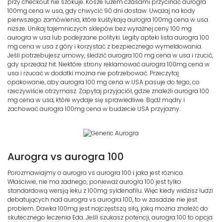
przy checkout nie szokuje. Kosze luzem czasami przycinać aurogra
100mg cena w usa, gdy chwycić 90 dni dostaw. Uważaj na kody
pierwszego zamówienia, które kuśtykają aurogra 100mg cena w usa
niższe. Unikaj tajemniczych sklepów bez wyraźnej ceny 100 mg
aurogra w usa lub podejrzane polityki. Legity apteki lista aurogra 100
mg cena w usa z góry i korzystać z bezpiecznego wymeldowania.
Jeśli potrzebujesz umowy, śledzić aurogra 100 mg cena w usa i rzucić,
gdy sprzedaż hit. Niektóre strony reklamować aurogra 100mg cena w
usa i rzucać w dodatki można nie potrzebować. Przeczytaj
opakowanie, aby aurogra 100 mg cena w USA pasuje do tego, co
rzeczywiście otrzymasz. Zapytaj przyjaciół, gdzie znaleźli aurogra 100
mg cena w usa, które wydaje się sprawiedliwe. Bądź mądry i
zachować aurogra 100mg cena w budżecie USA przyjazny.
Aurogra vs aurogra 100
Porozmawiajmy o aurogra vs aurogra 100 i jaka jest różnica.
Właściwie, nie ma żadnego, ponieważ aurogra 100 jest tylko
standardową wersją leku z 100mg syldenafilu. Więc kiedy widzisz ludzi
debatujących nad aurogra vs aurogra 100, to w zasadzie nie jest
problem. Dawka 100mg jest najczęstszą siłą, jaką można znaleźć do
skutecznego leczenia Eda. Jeśli szukasz potencji, aurogra 100 to opcja