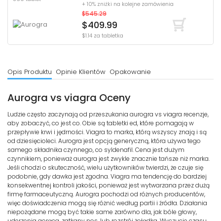
+ 10% zniżki na kolejne zamówienia
$545.29
$409.99
$1.14 za tabletka
Opis Produktu
Opinie Klientów
Opakowanie
Aurogra vs viagra Oceny
Ludzie często zaczynają od przeszukania aurogra vs viagra recenzje,
aby zobaczyć, co jest co. Obie są tabletki ed, które pomagają w
przepływie krwi i jędrności. Viagra to marka, którą wszyscy znają i są
od dziesięcioleci. Aurogra jest opcją generyczną, która używa tego
samego składnika czynnego, co syldenafil. Cena jest dużym
czynnikiem, ponieważ aurogra jest zwykle znacznie tańsze niż marka.
Jeśli chodzi o skuteczność, wielu użytkowników twierdzi, że czuje się
podobnie, gdy dawka jest zgodna. Viagra ma tendencję do bardziej
konsekwentnej kontroli jakości, ponieważ jest wytwarzana przez dużą
firmę farmaceutyczną. Aurogra pochodzi od różnych producentów,
więc doświadczenia mogą się różnić według partii i źródła. Działania
niepożądane mogą być takie same zarówno dla, jak bóle głowy,
uderzenia gorąca, zatkany nos, lub rozstrój żołądka. Wyczucie czasu