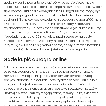
spokojny. Jeśli u pacjenta wystąpi ból w klatce piersiowej, nagła
utrata słuchu lub erekcja, która nie ustąpi, należy natychmiast zwrócić
się o pomoc. Działania niepożądane leku Aurogra 100 mg mogą być
silniejsze w przypadku mieszania leku z alkoholem lub ciężkimi
posiłkami. Nie należy łączyć działania niepożądane aurogra 100 mg z
azotanami lub niektórymi lekami na serce. Osoby z zaburzeniami
czynności wątroby lub nerek mogą odczuwać więcej aurogra 100 mg
działania niepożądane, więc idź powoli. Aby zmniejszyć działanie
niepożądane aurogra 100 mg, należy przyjmować lek na pusty
żołądek i pozostawać nawodnionym. Jeśli działania niepożądane
utrzymują się lub czują się niebezpieczne, należy przerwać leczenie i
porozmawiać z lekarzem. Uspokój się i słuchaj swojego ciała.
Gdzie kupić aurogra online
Zakupy na leki na erekcję mogą być mylące. Jeśli zastanawiasz się,
gdzie kupić aurogra online, zacznij od licencjonowanych aptek.
Zawsze sprawdzaj opinie przed złożeniem zamówienia. Szukaj
jasnych informacji o produkcie i przejrzystych cenach. Gdzie kupić
aurogra online jest powszechnym wyszukiwaniem z jakiegoś
powodu. Wielu ludzi chce dyskretnej dostawy i uczciwych kosztów.
Trzymaj się stron, które wymagają ważnej recepty. Unikaj sklepów z
popychadłami i fałszywymi liczbami. Legalny sklep wymienia
prawdziwe dane kontaktowe i dokumenty apteczne. Porównaj kilka
opcji, aby dostrzec najlepszą wartość. Gdzie kupić aurogra online