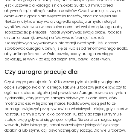
jest kluczowe dla każdego z nich, około 30 do 60 minut przed
aktywnością, i uniknąć tłustych posiłków. Czas trwania jest zwykle
około 4 do 6 godzin dla większości facetów, choć zmniejsza się.
Niektórzy użytkownicy wolą viagrę dla spokoju umysłu i stałych
wyników, zwłaszcza w specjalne noce. Inni wybierają Aurogra, aby
zaoszczędzić pieniądze i nadal wykonywać swoją pracę. Podczas
czytania recenzji, uważaj na fałszywe referencje i szukać
szczegółowych, wyważonych informacji zwrotnych. Jeśli chcesz
spróbować aurogra, upewnij się, że kupisz od renomowanego źródła,
aby uniknąć fałszerstw. Ostatecznie, oceny aurogra vs viagra
pokazują, że wyniki zależą od organizmu, dawki i oczekiwań.
Czy aurogra pracuje dla
Czy Aurogra pracuje dla Eda? To ważne pytanie, jeśli przeglądasz
opcje swojego życia miłosnego. Tak wielu facetów jest ciekaw, czy ta
ogólna niebieska pigułka jest prawdziwa. Aurogra zawiera cytrynian
syldenafilu, który jest tym samym aktywnym składnikiem, który
można znaleźć w tej znanej marce. Podstawową ideą jest to, że
pomaga zwiększyć przepływ krwi do właściwych miejsc, gdy jesteś w
nastroju. Pomyśl o tym jak o pomocniku, który dostaje i utrzymuje
stałą erekcję, gdy robi się gorąco i ciężko. Nie da ci to magicznego
wzwodu, tylko biorąc go; nadal potrzebujesz jakiegoś fizycznego
działania lub stymulacji psychicznej, aby zacząć. Dla wielu facetów,