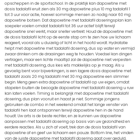
opscheppen in de sportschool. In de praktijk kan dapoxetine met
dosis tadalafil eruit zien als 30 mg dapoxetine plus 10 mg tadalafil 1
tot 3 uur voor actie, hoewel sommige mensen zo nodig naar 60 mg
dapoxetine botsen. Dat dapoxetine met tadalafil doseringsplan kan
soepeler voelen omdat tadalafil tot 36 uur actief blijft terwijl
dapoxetine snel werkt, maar sneller vertrekt. Houd de dapoxetine met
de dosis tadalafil licht op de eerste stap om te zien hoe uw lichaam
reageert, vooral als u duizelig of licht in het hoofd wordt. Hydratatie
helpt met dapoxetine met tadalafil dosering, dus sip water en vermijd
zwaar drinken om de draaiingen weg te houden. Voedsel kan dingen
vertragen, maar een lichte maaltijd zal de dapoxetine niet verpesten
met tadalafil dosering, dus kies iets makkelijks op je maag. Als u
gevoelig bent voor bijwerkingen, is een lagere dosis dapoxetine met
tadalafil zoals 20 mg tadalafil met 30 mg dapoxetine een slimmer
begin. Meng geen extra dapoxetine of tadalafil op uw eigen, omdat
stapelen buiten de beoogde dapoxetine met tadalafil dosering u ruw
kan laten voelen. Timing is belangrijk met dapoxetine met tadalafil
dosering, dus plan vooruit en haast je niet. Sommige jongens
gebruiken de combo in het weekend omdat het lange venster van
tadalafil hen laat ontspannen terwijl dapoxetine hen in de hand
houdt. Uw arts is de beste rechter, en ze kunnen uw dapoxetine
aanpassen met tadalafil dosering op basis van uw gezondheid en
eerdere reacties. Als u zich af voelt, trek dan de dosis tadalafil van
dapoxetine af en geef uw lichaam een pauze. Bottom line, het vinden
van de juiste dapoxetine met tadalafil dosering gaat over geduld,