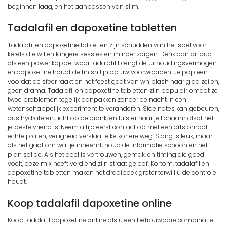
beginnen laag, en het aanpassen van slim.
Tadalafil en dapoxetine tabletten
Tadalafil en dapoxetine tabletten zijn schudden van het spel voor
kerels die willen langere sessies en minder zorgen. Denk aan dit duo
als een power koppel waar tadalafil brengt de uithoudingsvermogen
en dapoxetine houdt de finish lijn op uw voorwaarden. Je pop een
voordat de sfeer raakt en het feest gaat van whiplash naar glad zeilen,
geen drama. Tadalafil en dapoxetine tabletten zijn populair omdat ze
twee problemen tegelijk aanpakken zonder de nacht in een
wetenschappelijk experiment te veranderen. Side notes kan gebeuren,
dus hydrateren, licht op de drank, en luister naar je lichaam alsof het
je beste vriend is. Neem altijd eerst contact op met een arts omdat
echte praten, veiligheid verslaat elke kortere weg. Slang is leuk, maar
als het gaat om wat je inneemt, houd de informatie schoon en het
plan solide. Als het doel is vertrouwen, gemak, en timing die goed
voelt, deze mix heeft verdiend zijn straat geloof. Kortom, tadalafil en
dapoxetine tabletten maken het draaiboek groter terwijl u de controle
houdt.
Koop tadalafil dapoxetine online
Koop tadalafil dapoxetine online als u een betrouwbare combinatie