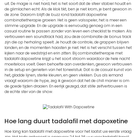
uit. De magie is niet hard, het is het soort dat de sfeer stabiel houdt en
de glimlachen echt. Als de klok tikt, ben je niet krom, je bent gewoon in
de zone. Daarom blijft de buzz rond tadalafil dapoxetine
combinatietherapie groeien. Het is geen valsspeler, het is meer een
slimme upgrade. En de upgrade is eenvoudig genoeg om in een
casual routine te passen zonder van leven een checklist te maken. Als
vertrouwen een soundtrack had, zou deze combinatie de bonus track
zijn die op herhaling speelt. Je houdt de controle, de grappen blijven
landen, en de momenten haasten je niet. Het is het verschil tussen het
kijken naar de wedstrijd en erin zitten. Bij combinatietherapie met
tadalafil dapoxetine krijgt u het soort stroom waardoor de hele nacht
moeiteloos voelt. Geen behoefte aan overdenken, gewoon vertrouwen
in de setup en genieten van het toneelstuk. Dat is de casual kunst van
het, gladde lijnen, sterke kleuren, en geen vlekken. Dus als iemand
vraagt waarom de hype, zeg ik gewoon dat het de chill manier is om
de goede tijden draaien. En eerlijk gezegd, dat stille zelfvertrouwen is
de echte ster van de show.
Hoe lang duurt tadalafil met dapoxetine
Hoe lang kan tadalafil met dapoxetine voor het laatst uw eerste vraag
zijn. Het korte antwoord is ongeveer 24 tot 36 uur voor tadalafil terwijl