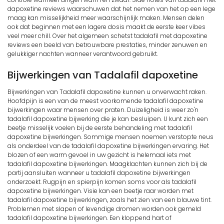
dapoxetine reviews waarschuwen dat het nemen van het op een lege
maag kan misselijkheid meer waarschijnlijk maken. Mensen delen
ook dat beginnen met een lagere dosis maakt de eerste keer vibes
veel meer chill. Over het algemeen schetst tadalafil met dapoxetine
reviews een beeld van betrouwbare prestaties, minder zenuwen en
gelukkiger nachten wanneer verantwoord gebruikt.
Bijwerkingen van Tadalafil dapoxetine
Bijwerkingen van Tadalafil dapoxetine kunnen u onverwacht raken.
Hoofdpijn is een van de meest voorkomende tadalafil dapoxetine
bijwerkingen waar mensen over praten. Duizeligheid is weer zo'n
tadalafil dapoxetine bijwerking die je kan besluipen. U kunt zich een
beetje misselijk voelen bij de eerste behandeling met tadalafil
dapoxetine bijwerkingen. Sommige mensen noemen verstopte neus
als onderdeel van de tadalafil dapoxetine bijwerkingen ervaring. Het
blozen of een warm gevoel in uw gezicht is helemaal iets met
tadalafil dapoxetine bijwerkingen. Maagklachten kunnen zich bij de
partij aansluiten wanneer u tadalafil dapoxetine bijwerkingen
onderzoekt. Rugpijn en spierpijn komen soms voor als tadalafil
dapoxetine bijwerkingen. Visie kan een beetje raar worden met
tadalafil dapoxetine bijwerkingen, zoals het zien van een blauwe tint.
Problemen met slapen of levendige dromen worden ook gemeld
tadalafil dapoxetine bijwerkingen. Een kloppend hart of