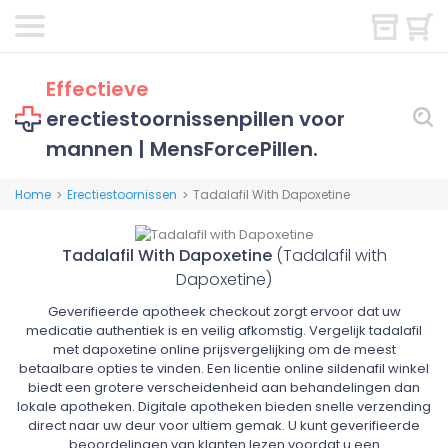
Effectieve
erectiestoornissenpillen voor
mannen | MensForcePillen.
Home
Erectiestoornissen
Tadalafil With Dapoxetine
>
>
Tadalafil With Dapoxetine
(Tadalafil with
Dapoxetine)
Geverifieerde apotheek checkout zorgt ervoor dat uw
medicatie authentiek is en veilig afkomstig. Vergelijk tadalafil
met dapoxetine online prijsvergelijking om de meest
betaalbare opties te vinden. Een licentie online sildenafil winkel
biedt een grotere verscheidenheid aan behandelingen dan
lokale apotheken. Digitale apotheken bieden snelle verzending
direct naar uw deur voor ultiem gemak. U kunt geverifieerde
beoordelingen van klanten lezen voordat u een