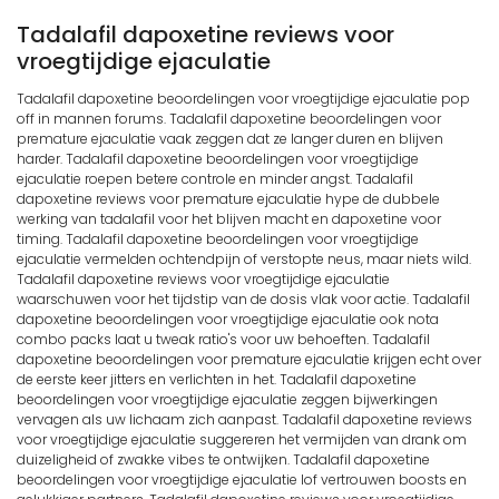
Tadalafil dapoxetine reviews voor
vroegtijdige ejaculatie
Tadalafil dapoxetine beoordelingen voor vroegtijdige ejaculatie pop
off in mannen forums. Tadalafil dapoxetine beoordelingen voor
premature ejaculatie vaak zeggen dat ze langer duren en blijven
harder. Tadalafil dapoxetine beoordelingen voor vroegtijdige
ejaculatie roepen betere controle en minder angst. Tadalafil
dapoxetine reviews voor premature ejaculatie hype de dubbele
werking van tadalafil voor het blijven macht en dapoxetine voor
timing. Tadalafil dapoxetine beoordelingen voor vroegtijdige
ejaculatie vermelden ochtendpijn of verstopte neus, maar niets wild.
Tadalafil dapoxetine reviews voor vroegtijdige ejaculatie
waarschuwen voor het tijdstip van de dosis vlak voor actie. Tadalafil
dapoxetine beoordelingen voor vroegtijdige ejaculatie ook nota
combo packs laat u tweak ratio's voor uw behoeften. Tadalafil
dapoxetine beoordelingen voor premature ejaculatie krijgen echt over
de eerste keer jitters en verlichten in het. Tadalafil dapoxetine
beoordelingen voor vroegtijdige ejaculatie zeggen bijwerkingen
vervagen als uw lichaam zich aanpast. Tadalafil dapoxetine reviews
voor vroegtijdige ejaculatie suggereren het vermijden van drank om
duizeligheid of zwakke vibes te ontwijken. Tadalafil dapoxetine
beoordelingen voor vroegtijdige ejaculatie lof vertrouwen boosts en