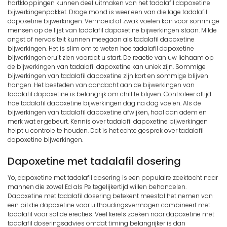
hartkloppingen kunnen deel uitmaken van het tadalafil dapoxetine
bijwerkingenpakket. Droge mond is weer een van die lage tadalafil
dapoxetine bijwerkingen. Vermoeid of zwak voelen kan voor sommige
mensen op de lijst van tadalafil dapoxetine bijwerkingen staan. Milde
angst of nervositeit kunnen meegaan als tadalafil dapoxetine
bijwerkingen. Het is slim om te weten hoe tadalafil dapoxetine
bijwerkingen eruit zien voordat u start. De reactie van uw lichaam op
de bijwerkingen van tadalafil dapoxetine kan uniek zijn. Sommige
bijwerkingen van tadalafil dapoxetine zijn kort en sommige blijven
hangen. Het besteden van aandacht aan de bijwerkingen van
tadalafil dapoxetine is belangrijk om chill te blijven. Controleer altijd
hoe tadalafil dapoxetine bijwerkingen dag na dag voelen. Als de
bijwerkingen van tadalafil dapoxetine afwijken, haal dan adem en
merk wat er gebeurt. Kennis over tadalafil dapoxetine bijwerkingen
helpt u controle te houden. Dat is het echte gesprek over tadalafil
dapoxetine bijwerkingen.
Dapoxetine met tadalafil dosering
Yo, dapoxetine met tadalafil dosering is een populaire zoektocht naar
mannen die zowel Ed als Pe tegelijkertijd willen behandelen.
Dapoxetine met tadalafil dosering betekent meestal het nemen van
een pil die dapoxetine voor uithoudingsvermogen combineert met
tadalafil voor solide erecties. Veel kerels zoeken naar dapoxetine met
tadalafil doseringsadvies omdat timing belangrijker is dan