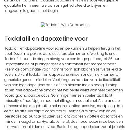
gelukkiger partners. Tadalafil dapoxetine reviews voor vroegtijdige
ejaculatie herinneren u eraan om gehydrateerd te blijven en
langzaam te gaan in het begin.
Tadalafil en dapoxetine voor
Tadalafil en dapoxetine voor ed en pe kunnen u helpen terug in het
spel. Deze mix pakt zowel erectie problemen en afwerking te snel.
Tadalafil houdt de dingen stevig voor een lange periode, tot 36 uur.
Dapoxetine helpt je langer mee en controleert het moment beter.
Neem de combinatie voor intimiteit om zich klaar en zelfverzekerd te
voelen. U kunt tadalafil en dapoxetine vinden onder merknamen of
generieke geneesmiddelen. Veel jongens houden van de flexibiliteit
van een lage dagelijkse dosis of een sterkere indien nodig. Timing
zaken met dapoxetine omdat het het beste werkt wanneer genomen
voorafgaand aan de actie. Sommige mensen voelen zich licht
misselijk of hoofdpijn, maar het rillingen meestal snel. Als u andere
geneesmiddelen gebruikt, met name antidepressiva, raadpleeg dan
eerst uw arts. Vermijd alcohol om duizeligheid te ontwijken en de
prestaties op punt te houden. Eet licht voor een vlottere absorptie en
minder maagdrama. Hydratatie helpt, dus houd water in de buurt en
sla zware maaltijden net voor. Bestel bij legit apotheken zodat je echte