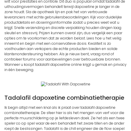
wilt voor prestaties en controle. Dit duo is populair omdat tadalafil de
uithoudingsvermogen behandelt terwijl dapoxetine je langer in de
zone houdt. Sla de apotheek lijn en pak het van vertrouwde
leveranciers met echte gebruikersbeoordelingen. Kijk voor duidelijke
productdetails en doseringsinformatie zodat u precies weet wat u
krijgt. Snelle verzending en discrete verpakking houden dingen laag
sleutel en stressvrij. Prijzen kunnen overal zijn, dus vergelijk een paar
opties om te voorkomen dat ze worden belast. Lees hoe u het veilig
inneemt en begin met een conservatieve dosis. Kwaliteit is zo
vasthouden aan verkopers die echte producten bieden en solide
klantenondersteuning hebben. Als je nieuw bent, vraag rond of
controleer forums voor aanbevelingen over betrouwbare bronnen.
Wanneer u koopt tadalafil dapoxetine online krijgt u gemak en privacy
in één beweging.
Tadalafil dapoxetine combinatietherapie
Ik begin altijd met een knal als ik praat over tadalafil dapoxetine
combinatietherapie. De sfeer hier is als het mengen van verf voor die
perfecte muurschildering op je liefdesleven doek. Zie het als een twee
speler co op spel waar de een behandelt het zware tillen en de ander
roept de beslissingen. Tadalafil is de chill engineer die de flow soepel