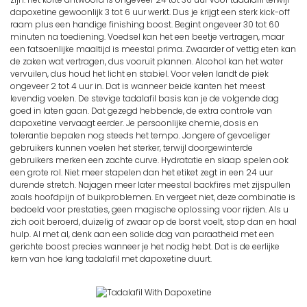
dapoxetine gewoonlijk 3 tot 6 uur werkt. Dus je krijgt een sterk kick-off
raam plus een handige finishing boost. Begint ongeveer 30 tot 60
minuten na toediening. Voedsel kan het een beetje vertragen, maar
een fatsoenlijke maaltijd is meestal prima. Zwaarder of vettig eten kan
de zaken wat vertragen, dus vooruit plannen. Alcohol kan het water
vervuilen, dus houd het licht en stabiel. Voor velen landt de piek
ongeveer 2 tot 4 uur in. Dat is wanneer beide kanten het meest
levendig voelen. De stevige tadalafil basis kan je de volgende dag
goed in laten gaan. Dat gezegd hebbende, de extra controle van
dapoxetine vervaagt eerder. Je persoonlijke chemie, dosis en
tolerantie bepalen nog steeds het tempo. Jongere of gevoeliger
gebruikers kunnen voelen het sterker, terwijl doorgewinterde
gebruikers merken een zachte curve. Hydratatie en slaap spelen ook
een grote rol. Niet meer stapelen dan het etiket zegt in een 24 uur
durende stretch. Najagen meer later meestal backfires met zijspullen
zoals hoofdpijn of buikproblemen. En vergeet niet, deze combinatie is
bedoeld voor prestaties, geen magische oplossing voor rijden. Als u
zich ooit beroerd, duizelig of zwaar op de borst voelt, stop dan en haal
hulp. Al met al, denk aan een solide dag van paraatheid met een
gerichte boost precies wanneer je het nodig hebt. Dat is de eerlijke
kern van hoe lang tadalafil met dapoxetine duurt.