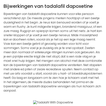
Bijwerkingen van tadalafil dapoxetine
Bijwerkingen van tadalafil dapoxetine kunnen voor elke persoon
verschillend zijn. De meeste jongens merken hoofdpijn of een beetje
duizeligheid in het begin. Je neus kan benauwd worden of je voelt je
warm en flushy. Je kunt indigestie krijgen, brandend maagzuur, of een
zure maag. Rugpijn en spierpijn komen soms uit het niets. Je hart kan
sneller kloppen of je voelt je een beetje nerveus. Milde misselijkheid
kan er doorheen rollen, vooral als je het op een lege maag neemt.
Visie kan een beetje getint of gevoelig worden voor licht voor
sommigen. Soms voel je je duizelig als je te snel opstaat. Zweten
meer dan normaal of willekeurige rillingen kunnen ook gebeuren. Als
je een pijnlijke erectie krijgt die niet stopt, dat is een rode vlag en je
moet snel hulp krijgen. Het mengen van alcohol met deze combinatie
kan de bijwerkingen van tadalafil dapoxetine versterken. Niet stapelen
met andere ed pillen of zware recreatieve spullen. Neem contact op
met uw arts voordat u start, vooral als u hart- of bloeddrukproblemen
heeft. Ga laag en langzaam om te zien hoe je lichaam voelt met het.
In het algemeen, de meeste dudes behandelen het prima en de
bijwerkingen van tadalafil dapoxetine vervagen als hun lichaam zich
aanpast.