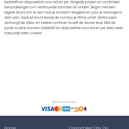
tadalafil en dapoxetine voor ed en pe. Vergelijk prijzen en controleer
beoordelingen om vertrouwde bronnen te vinden. Begin met een
lagere dosis om te zien hoe je lichaam reageert en pas je vervolgens
slim aan. Geduld loont terwijl de combo je ritme vindt. Vertrouwen
verhoogt de sfeer, en betere controle houdt de sessie leuk. Met de
juiste routine kunnen tadalafil en dapoxetine voor ed en pe seks weer
natuurlijk laten voelen.
Betaalmethoden
Home
Contact Met Ons Op