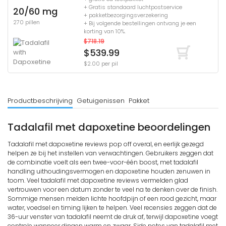
+ Gratis standaard luchtpostservice
20/60 mg
+ pakketbezorgingsverzekering
270 pillen
+ Bij volgende bestellingen ontvang je een
korting van 10%.
$718.19
$539.99
$2.00 per pil
Productbeschrijving
Getuigenissen
Pakket
Tadalafil met dapoxetine beoordelingen
Tadalafil met dapoxetine reviews pop off overal, en eerlijk gezegd
helpen ze bij het instellen van verwachtingen. Gebruikers zeggen dat
de combinatie voelt als een twee-voor-één boost, met tadalafil
handling uithoudingsvermogen en dapoxetine houden zenuwen in
toom. Veel tadalafil met dapoxetine reviews vermelden glad
vertrouwen voor een datum zonder te veel na te denken over de finish.
Sommige mensen melden lichte hoofdpijn of een rood gezicht, maar
water, voedsel en timing lijken te helpen. Veel recensies zeggen dat de
36-uur venster van tadalafil neemt de druk af, terwijl dapoxetine voegt
controle wanneer dingen warm en zwaar. Side notes van tadalafil met