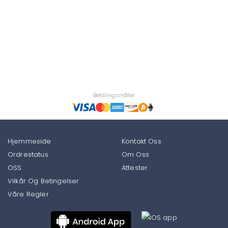
Betalingsmåter
Hjemmeside
Kontakt Oss
Ordrestatus
Om Oss
OSS
Attester
Vilkår Og Betingelser
Våre Regler