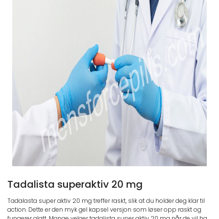
Tadalista superaktiv 20 mg
Tadalasta super aktiv 20 mg treffer raskt, slik at du holder deg klar til
action. Dette er den myk gel kapsel versjon som løser opp raskt og
fungerer glatt. Mange velger tadalista super aktiv 20 mg når de vil ha