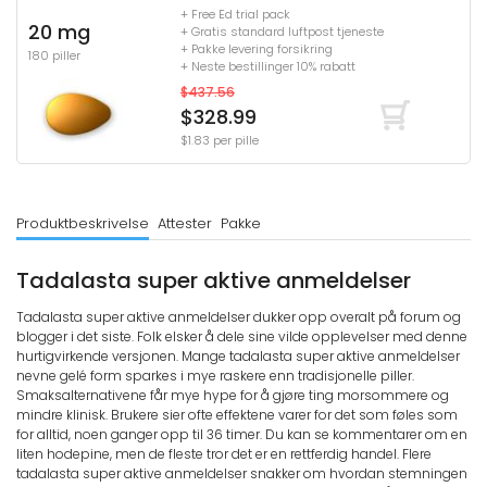
+ Free Ed trial pack
20 mg
+ Gratis standard luftpost tjeneste
+ Pakke levering forsikring
180 piller
+ Neste bestillinger 10% rabatt
$437.56
$328.99
$1.83 per pille
Produktbeskrivelse
Attester
Pakke
Tadalasta super aktive anmeldelser
Tadalasta super aktive anmeldelser dukker opp overalt på forum og
blogger i det siste. Folk elsker å dele sine vilde opplevelser med denne
hurtigvirkende versjonen. Mange tadalasta super aktive anmeldelser
nevne gelé form sparkes i mye raskere enn tradisjonelle piller.
Smaksalternativene får mye hype for å gjøre ting morsommere og
mindre klinisk. Brukere sier ofte effektene varer for det som føles som
for alltid, noen ganger opp til 36 timer. Du kan se kommentarer om en
liten hodepine, men de fleste tror det er en rettferdig handel. Flere
tadalasta super aktive anmeldelser snakker om hvordan stemningen