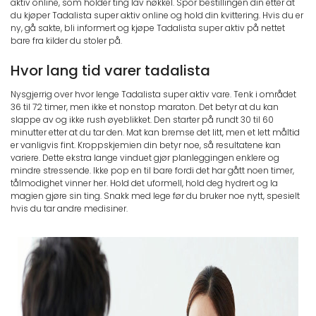
aktiv online, som holder ting lav nøkkel. Spor bestillingen din etter at
du kjøper Tadalista super aktiv online og hold din kvittering. Hvis du er
ny, gå sakte, bli informert og kjøpe Tadalista super aktiv på nettet
bare fra kilder du stoler på.
Hvor lang tid varer tadalista
Nysgjerrig over hvor lenge Tadalista super aktiv vare. Tenk i området
36 til 72 timer, men ikke et nonstop maraton. Det betyr at du kan
slappe av og ikke rush øyeblikket. Den starter på rundt 30 til 60
minutter etter at du tar den. Mat kan bremse det litt, men et lett måltid
er vanligvis fint. Kroppskjemien din betyr noe, så resultatene kan
variere. Dette ekstra lange vinduet gjør planleggingen enklere og
mindre stressende. Ikke pop en til bare fordi det har gått noen timer,
tålmodighet vinner her. Hold det uformell, hold deg hydrert og la
magien gjøre sin ting. Snakk med lege før du bruker noe nytt, spesielt
hvis du tar andre medisiner.