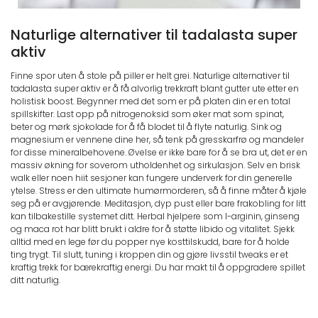
Naturlige alternativer til tadalasta super
aktiv
Finne spor uten å stole på piller er helt grei. Naturlige alternativer til
tadalasta super aktiv er å få alvorlig trekkraft blant gutter ute etter en
holistisk boost. Begynner med det som er på platen din er en total
spillskifter. Last opp på nitrogenoksid som øker mat som spinat,
beter og mørk sjokolade for å få blodet til å flyte naturlig. Sink og
magnesium er vennene dine her, så tenk på gresskarfrø og mandeler
for disse mineralbehovene. Øvelse er ikke bare for å se bra ut, det er en
massiv økning for soverom utholdenhet og sirkulasjon. Selv en brisk
walk eller noen hiit sesjoner kan fungere underverk for din generelle
ytelse. Stress er den ultimate humørmorderen, så å finne måter å kjøle
seg på er avgjørende. Meditasjon, dyp pust eller bare frakobling for litt
kan tilbakestille systemet ditt. Herbal hjelpere som l-arginin, ginseng
og maca rot har blitt brukt i aldre for å støtte libido og vitalitet. Sjekk
alltid med en lege før du popper nye kosttilskudd, bare for å holde
ting trygt. Til slutt, tuning i kroppen din og gjøre livsstil tweaks er et
kraftig trekk for bærekraftig energi. Du har makt til å oppgradere spillet
ditt naturlig.