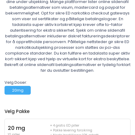
dine under utsjekking. Mange plattformer lister online sildenafil
betalingsalternativer som visum, mastercard og paypal for
bekvemmelighet. Opt for sikre ED narkotika checkout gateways
som viser ssl sertifikater og pålitelige betalingslogoer. En
tadalasta super aktiv kortsikret kjøp krever ofte to-faktor
autentisering for ekstra sikkerhet. Sjekk om online sildenafil
betalingsalternativer inkluderer diskret faktureringsdeskriptorer
for å opprettholde personvern. Pålitelige nettsteder gir sikre ED
narkotikautsjekking prosesser som støttes av pci-dss
compliance standarder. Du kan fullføre en tadalasta super aktiv
kort-sikkert kjøp ved hjelp av virtuelle kort for ekstra beskyttelse.
Bekreft at online sildenafil betalingsalternativer er tydelig forklart
før du avslutter bestillingen.
Velg Doser:
20mg
Velg Pakke
+ 4 gratis ED piller
20 mg
+ Pakke levering forsikring
10 piller