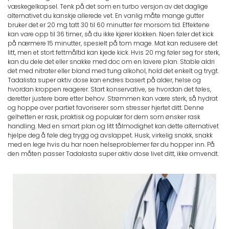
væskegelkapsel. Tenk på det som en turbo versjon av det daglige
alternativet du kanskje allerede vet. En vanlig måte mange gutter
bruker det er 20 mg tatt 30 til 60 minutter før morsom tid. Effektene
kan vare opp til 36 timer, så du ikke kjører klokken. Noen føler det kick
på nærmere 15 minutter, spesielt på tom mage. Mat kan redusere det
litt, men et stort fettmåltid kan kjede kick. Hvis 20 mg føler seg for sterk,
kan du dele det eller snakke med doc om en lavere plan. Stable aldri
det med nitrater eller bland med tung alkohol, hold det enkelt og trygt.
Tadalista super aktiv dose kan endres basert på alder, helse og
hvordan kroppen reagerer. Start konservative, se hvordan det føles,
deretter justere bare etter behov. Strømmen kan være sterk, så hydrat
og hoppe over partiet favoriserer som stresser hjertet ditt. Denne
gelhetten er rask, praktisk og populær for dem som ønsker rask
handling. Med en smart plan og litt tålmodighet kan dette alternativet
hjelpe deg å føle deg trygg og avslappet. Husk, virkelig snakk, snakk
med en lege hvis du har noen helseproblemer før du hopper inn. På
den måten passer Tadalasta super aktiv dose livet ditt, ikke omvendt.