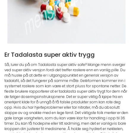
Er Tadalasta super aktiv trygg
Så, lurer du på om Tadalasta super aktiv safe? Mange menn sverger
ved super aktiv versjon fordi det treffer raskere enn en vanlig pille. Du
må huske på at dette er i utgangspunktet en generisk versjon av
tadalafil, så det fungerer på samme måte. Geléformen kommer inn i
systemet raskere som kan være et stort pluss for spontane netter. De
fleste brukere rapporterer at er tadalasta super aktiv trygt for dem når
de følger doseringsinstruksjonene. Det er super viktig å kjøpe fra en
anerkjent kilde for å unngå å få falske produkter som kan rote deg
opp. Hvis du har hjerteproblemer eller tar nitrater, må du absolutt
slappe av og snakke med en lege først. Det viktigste folk merker er den
gale lange varigheten, som du kan være klar for handling i opp til 36
timer. Du kan få hodepine eller litt rødming, men det er vanligvis bare
kroppen din justerer til medisinene. Å holde seg hydrert er nøkkelen,