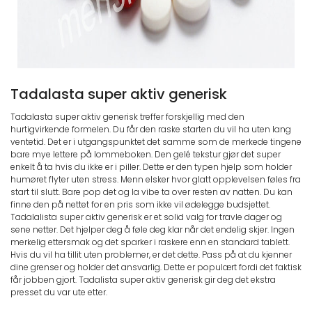
Tadalasta super aktiv generisk
Tadalasta super aktiv generisk treffer forskjellig med den
hurtigvirkende formelen. Du får den raske starten du vil ha uten lang
ventetid. Det er i utgangspunktet det samme som de merkede tingene
bare mye lettere på lommeboken. Den gelé tekstur gjør det super
enkelt å ta hvis du ikke er i piller. Dette er den typen hjelp som holder
humøret flyter uten stress. Menn elsker hvor glatt opplevelsen føles fra
start til slutt. Bare pop det og la vibe ta over resten av natten. Du kan
finne den på nettet for en pris som ikke vil ødelegge budsjettet.
Tadalalista super aktiv generisk er et solid valg for travle dager og
sene netter. Det hjelper deg å føle deg klar når det endelig skjer. Ingen
merkelig ettersmak og det sparker i raskere enn en standard tablett.
Hvis du vil ha tillit uten problemer, er det dette. Pass på at du kjenner
dine grenser og holder det ansvarlig. Dette er populært fordi det faktisk
får jobben gjort. Tadalista super aktiv generisk gir deg det ekstra
presset du var ute etter.