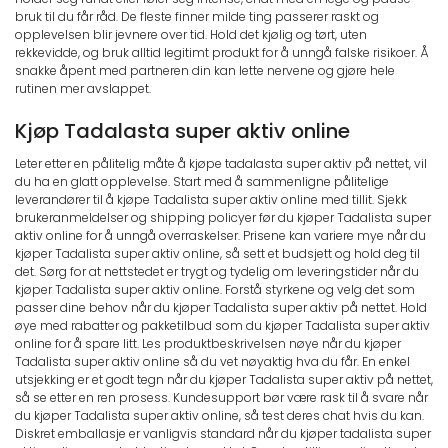
bruk til du får råd. De fleste finner milde ting passerer raskt og
opplevelsen blir jevnere over tid. Hold det kjølig og tørt, uten
rekkevidde, og bruk alltid legitimt produkt for å unngå falske risikoer. Å
snakke åpent med partneren din kan lette nervene og gjøre hele
rutinen mer avslappet.
Kjøp Tadalasta super aktiv online
Leter etter en pålitelig måte å kjøpe tadalasta super aktiv på nettet, vil
du ha en glatt opplevelse. Start med å sammenligne pålitelige
leverandører til å kjøpe Tadalista super aktiv online med tillit. Sjekk
brukeranmeldelser og shipping policyer før du kjøper Tadalista super
aktiv online for å unngå overraskelser. Prisene kan variere mye når du
kjøper Tadalista super aktiv online, så sett et budsjett og hold deg til
det. Sørg for at nettstedet er trygt og tydelig om leveringstider når du
kjøper Tadalista super aktiv online. Forstå styrkene og velg det som
passer dine behov når du kjøper Tadalista super aktiv på nettet. Hold
øye med rabatter og pakketilbud som du kjøper Tadalista super aktiv
online for å spare litt. Les produktbeskrivelsen nøye når du kjøper
Tadalista super aktiv online så du vet nøyaktig hva du får. En enkel
utsjekking er et godt tegn når du kjøper Tadalista super aktiv på nettet,
så se etter en ren prosess. Kundesupport bør være rask til å svare når
du kjøper Tadalista super aktiv online, så test deres chat hvis du kan.
Diskret emballasje er vanligvis standard når du kjøper tadalista super