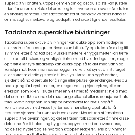
super aktiv i chatten. Kroppskjemien din og det du spiste kan justere
tiden for enten en. Hold det enkelt og test hvordan du svarer før du tar
en endelig samtale. Kort sagt tadalasta super aktiv vs cialis handler
om hastighet merkevare og budsjett med svært lignende resultater.
Tadalasta superaktive bivirkninger
Tadalasta super aktive bivirkninger kan dukke opp som hodepine
eller rødme for noen gutter. Nesen kan bli stuffy og du kan føle deg litt
svimmel etter å ha tatt det. Muskelsmerter eller ryggsmerter kan treffe
et lite antall brukere og vanligvis falme med hvile. Indegestion, mage
opprørt eller syre tilbakeløp kan dukke opp så ta det med vann og
kanskje mat. Noen mennesker legger merke til at synet blir litt farget
eller sløret midlertidig, spesielt i lavt lys. Hørsel kan også endres,
sjeldent, så hold øret ute for å ringe eller plutselige endringer. Hvis du
noen gang får brystsmerter, en uregelmessig hjerterytme, eller en
ereksjon som ikke vil slutte i mer enn 4 timer, få medisinsk hjelp med
det samme. Ikke bland det med tunge alkohol eller rekreasjonsnitrater
fordi kombinasjonen kan slippe blodtrykket for lavt. Unngå å
kombinere det med visse hjertemedisiner eller grapefrukt for å
redusere sjansen for uønskede reaksjoner. Merket kan si ‘tadalasta
super aktive bivirkninger’, og det er frasen folk søker etter å finne disse
detaljene. For å holde ting tryggere, begynne med en lavere dose,
holde seg hydrert og se hvordan kroppen reagerer. Hvis bivirkninger
holder seg rundt eller føler seg intense, chat med en lege og pause