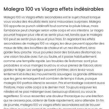
Malegra 100 vs Viagra effets indésirables
Malegra 100 vs Viagra effets secondaires est le sujet chaud lorsque
vous voulez des résultats réels sans mauvaises surprises. Malegra
100 apporte ce punch sildénafil tout comme la pilule bleue, mais
l'ambiance peut changer selon votre corps et vos intestins. Le Viagra
pourrait frapper plus vite et se sentir plus net, tandis que le malegra
100 peut se sentir plus doux et plus frais. En regardant les effets
secondaires de malegra 100 vs viagra, les deux peuvent apporter des
maux de tête, des bouffées de chaleur et un nez étouffant, ainsi
garder l'eau proche. Vous pourriez avoir des brûlures d'estomac ou
une vision trouble avec l'un ou l'autre, et il passe habituellement
comme une tempête rapide. Les troubles de l'estomac sont plus
probables si vous mangez lourd ou si vous prenez de l'alcool, alors
gardez-le léger. Les vertiges peuvent s'infiltrer, alors levez-vous
lentement et évitez les mouvements sauvages. La grande différence
que les gens remarquent est combien de temps il dure, puisque
malegra 100 parfois étend la session. Prix et emballage colorent aussi
l'histoire, mais votre corps a le dernier mot. Toujours esquiver les
nitrates et ne pas mélanger avec beaucoup d'alcool, ou vous le
regretterez. Si vous ressentez une douleur thoracique ou une érection
qui ne cessera pas, obtenir de l'aide rapidement, sans attendre. En fin
de journée, malegra 100 vs viagra effets secondaires est de trouver