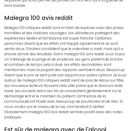
l'équilibre qui vous permet de profiter du moment sans la gueule de
bois bizarre.
Malegra 100 avis reddit
Malegra 100 critiques reddit sont en train de exploser avec des prises
honnêtes et des histoires sauvages. Les utilisateurs partagent des
expériences réelles et l'ambiance est super franche. Certaines
personnes disent que les effets ont frappé rapidement et se sont
sentis doux. D'autres constatent que le calendrier a varié, mais qu'il a
encore donné des résultats. Dans malegra 100 avis reddit vous voyez
un mélange de louange et de prudence. Les gens parlent de la force
et combien de temps cela a duré. Les effets secondaires sont
mentionnés mais la plupart des rapports semblent doux. Beaucoup
disent que le prix se sent juste par rapport aux autres options. Le buzz
autour de malegra 100 critiques reddit vient de pas de retour sur filtre.
Les nouveaux lecteurs trouvent cela utile parce que le discours reste
basé. Les conseils dans ces fils se concentrent généralement sur le
démarrage lent et le maintien du patient. L'ambiance de la
communauté est froide avec beaucoup de pourboires et de rires. Si
vous voulez voir le niveau de la rue, c'est l'endroit à vérifier.
Globalement malegra 100 avis reddit semble positif avec des notes
pratiques.
Est sûr de malegra avec de l'alcool