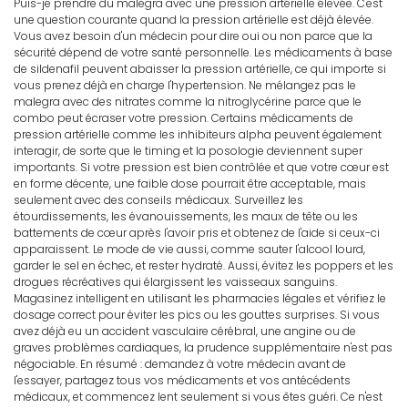
Puis-je prendre du malegra avec une pression artérielle élevée. C'est
une question courante quand la pression artérielle est déjà élevée.
Vous avez besoin d'un médecin pour dire oui ou non parce que la
sécurité dépend de votre santé personnelle. Les médicaments à base
de sildenafil peuvent abaisser la pression artérielle, ce qui importe si
vous prenez déjà en charge l'hypertension. Ne mélangez pas le
malegra avec des nitrates comme la nitroglycérine parce que le
combo peut écraser votre pression. Certains médicaments de
pression artérielle comme les inhibiteurs alpha peuvent également
interagir, de sorte que le timing et la posologie deviennent super
importants. Si votre pression est bien contrôlée et que votre cœur est
en forme décente, une faible dose pourrait être acceptable, mais
seulement avec des conseils médicaux. Surveillez les
étourdissements, les évanouissements, les maux de tête ou les
battements de cœur après l'avoir pris et obtenez de l'aide si ceux-ci
apparaissent. Le mode de vie aussi, comme sauter l'alcool lourd,
garder le sel en échec, et rester hydraté. Aussi, évitez les poppers et les
drogues récréatives qui élargissent les vaisseaux sanguins.
Magasinez intelligent en utilisant les pharmacies légales et vérifiez le
dosage correct pour éviter les pics ou les gouttes surprises. Si vous
avez déjà eu un accident vasculaire cérébral, une angine ou de
graves problèmes cardiaques, la prudence supplémentaire n'est pas
négociable. En résumé : demandez à votre médecin avant de
l'essayer, partagez tous vos médicaments et vos antécédents
médicaux, et commencez lent seulement si vous êtes guéri. Ce n'est