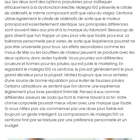
qui. Les deux sont des options populaires pour s'attaquer
efficacement à la dysfonction érectile. Malegra 100 présente le citrate
de sildénafil, le même composant actif que celui du viagra. Cenforce
utilise également le citrate de sildénafil, de sorte que le moteur
principal est essentiellement identique. Les principales différences
sont souvent liées aux prix et à la marque du fabricant. Beaucoup de
gars disent que l'un frappe un peu plus vite que l'autre pour eux. La
tolérance personnelle peut varier, de sorte que l'expérience pourrait ne
pas être universelle pour tous. Les effets secondaires comme les
maux de tête ou les bouffées de chaleur peuvent se produire avec les
deux options, donc rester hydraté. Vous pourriez voir différentes
couleurs et formes pour les pilules, qui est juste le marketing. En
regardant le malegra 100 vs cenforce, le prix est généralement le plus
grand décideur pour la plupart. Vérifiez toujours que vous achetez
d'une source de bonne réputation pour éviter de fausses pilules.
Certains utilisateurs se sentent que l'on donne une expérience
légèrement plus lisse pendant l'intimité. Pensez à eux comme
différentes saveurs de soda qui font le même travail à la fin. Votre
chimie corporelle pourrait mieux vibrer avec une marque que l'autre.
Si vous n'êtes pas sûr, commencer par une dose plus faible est
toujours un geste intelligent. La comparaison de malegra 100 vs
cenforce finit par se traduire par une préférence personnelle et un
budget.