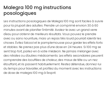
Malegra 100 mg instructions
posologiques
Les instructions posologiques de Malegra 100 mg sont faciles à suivre
pour la plupart des adultes. Prendre un comprimé environ 30 à 60
minutes avant de planifier l'intimité. Avalez-le avec un grand verre
d'eau pour obtenir de meilleurs résultats. Vous pouvez le prendre
avec ou sans nourriture, mais un repas très lourd pourrait ralentir les
choses. Évitez l'alcool et le pamplemousse pour garder les effets forts
et stables. Ne prenez pas plus d'une dose en 24 heures. Si 100 mg se
sent trop fort, parlez-en à votre médecin. Ne jamais mélanger avec
des nitrates ou d'autres médicaments. Les effets secondaires peuvent
comprendre des bouffées de chaleur, des maux de tête ou un nez
étouffant, et ils passent habituellement. Restez détendue, donnez-lui
du temps pour travailler, et profitez du moment avec les instructions
de dose de malegra 100 mg à l'esprit.