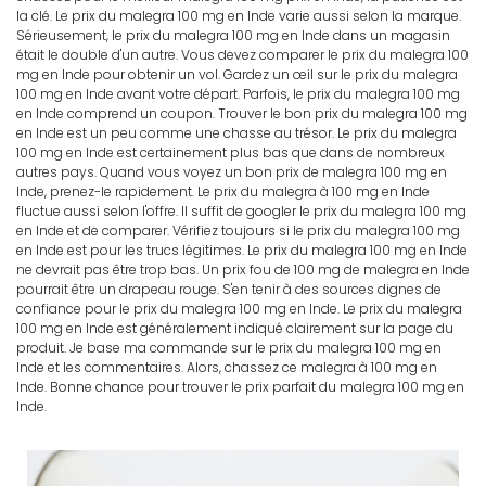
la clé. Le prix du malegra 100 mg en Inde varie aussi selon la marque.
Sérieusement, le prix du malegra 100 mg en Inde dans un magasin
était le double d'un autre. Vous devez comparer le prix du malegra 100
mg en Inde pour obtenir un vol. Gardez un œil sur le prix du malegra
100 mg en Inde avant votre départ. Parfois, le prix du malegra 100 mg
en Inde comprend un coupon. Trouver le bon prix du malegra 100 mg
en Inde est un peu comme une chasse au trésor. Le prix du malegra
100 mg en Inde est certainement plus bas que dans de nombreux
autres pays. Quand vous voyez un bon prix de malegra 100 mg en
Inde, prenez-le rapidement. Le prix du malegra à 100 mg en Inde
fluctue aussi selon l'offre. Il suffit de googler le prix du malegra 100 mg
en Inde et de comparer. Vérifiez toujours si le prix du malegra 100 mg
en Inde est pour les trucs légitimes. Le prix du malegra 100 mg en Inde
ne devrait pas être trop bas. Un prix fou de 100 mg de malegra en Inde
pourrait être un drapeau rouge. S'en tenir à des sources dignes de
confiance pour le prix du malegra 100 mg en Inde. Le prix du malegra
100 mg en Inde est généralement indiqué clairement sur la page du
produit. Je base ma commande sur le prix du malegra 100 mg en
Inde et les commentaires. Alors, chassez ce malegra à 100 mg en
Inde. Bonne chance pour trouver le prix parfait du malegra 100 mg en
Inde.