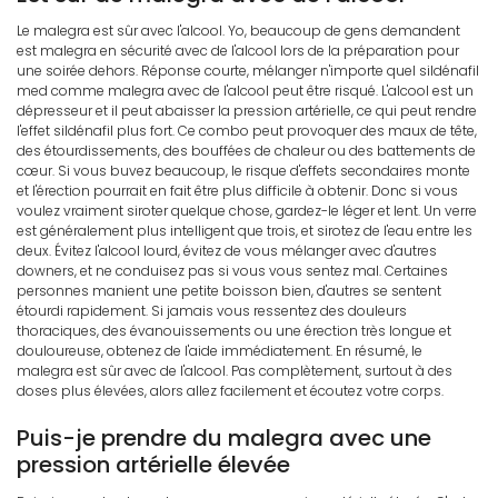
Le malegra est sûr avec l'alcool. Yo, beaucoup de gens demandent
est malegra en sécurité avec de l'alcool lors de la préparation pour
une soirée dehors. Réponse courte, mélanger n'importe quel sildénafil
med comme malegra avec de l'alcool peut être risqué. L'alcool est un
dépresseur et il peut abaisser la pression artérielle, ce qui peut rendre
l'effet sildénafil plus fort. Ce combo peut provoquer des maux de tête,
des étourdissements, des bouffées de chaleur ou des battements de
cœur. Si vous buvez beaucoup, le risque d'effets secondaires monte
et l'érection pourrait en fait être plus difficile à obtenir. Donc si vous
voulez vraiment siroter quelque chose, gardez-le léger et lent. Un verre
est généralement plus intelligent que trois, et sirotez de l'eau entre les
deux. Évitez l'alcool lourd, évitez de vous mélanger avec d'autres
downers, et ne conduisez pas si vous vous sentez mal. Certaines
personnes manient une petite boisson bien, d'autres se sentent
étourdi rapidement. Si jamais vous ressentez des douleurs
thoraciques, des évanouissements ou une érection très longue et
douloureuse, obtenez de l'aide immédiatement. En résumé, le
malegra est sûr avec de l'alcool. Pas complètement, surtout à des
doses plus élevées, alors allez facilement et écoutez votre corps.
Puis-je prendre du malegra avec une
pression artérielle élevée