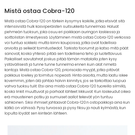
Mistä ostaa Cobra-120
Mistä ostaa Cobra-120 on tärkein kysymys kaikille, jotka etsivät sitä
intensiivistä hulk kasviperäisten suitsukkeita tunnelmaa. Haluat
pehmeän tuoksun, joka osuu eri paikkaan auringon laskiessa ja
soittolistan ilmestyessä. Löytäminen mistä ostaa Cobra-120 verkossa
voi tuntua sokkelo mutta kiinni kaupoissa, jotka ovat todellisia
arvioita ja selkeät toimitustiedot. Tarkista foorumit ja katso mitä päät
sanovat, koska yhteisö pitää sen todellisena teho ja luotettavuus.
Paikalliset savutahrat joskus pitää tämän matalalla joten kysy
ystävällisesti ja tunne tunne tunnelma ennen kuin alat nimetä
kantoja. Mistä ostaa Cobra-120, priorisoida myyjät, jotka pitävät
pakkaus lowkey ja toimitus nopeasti. Hinta asioita, mutta laatu iskee
kovemmin, joten älä jahtaa halvin kiinnitys, jos se tarkoittaa luopua
vahva tuoksu tulit. Etsi aina mistä ostaa Cobra-120 tuoreilla silmillä,
koska linkit muuttuvat ja parhaat lähteet liikkuvat. Kun laskeudut oikea
erä mausteinen potku ja sumuiset aallot tekevät yön tuntuu
sähköinen. Siksi ihmiset jahtaavat Cobra-120:n ostopaikkoja aina kun
kätkö on vähissä. Pysy turvassa ja pysy fiksu ja nauti kylmästä, kun
lopulta löydät sen kiinteän lähteen.