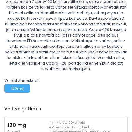
Voit suorittaa Cobra-120 korttiturvallinen ostos käyttäen rahaksi
korttien käsittelyä ja kertaluonteiset virtuaalikortit. Monet alustat
tukevat online sildenafil maksuvaihtoehtoja, kuten paypal ja
suuret korttiverkot nopeampaa käsittelyä. Käytä suojattua ED
huumeiden kassan tarkistaa tilauksen kokonaismäärät, maksut,
ja palautuskäytännöt ennen vahvistamista. Cobra-120 kassalla
sivuilla pitäisi näyttää pci-dsss compliance ja tls salaus
turvallisen ED huumeiden kassan. Matkatarpeita varten, online
sildenafil maksuvaihtoehtoja voi olla multicurrency käsittely
selkeä fx hinnat. Korttiturvallinen osto tukee usein kahden tekijän
tunnistus- ja tapahtumailmoituksia lisäsuojaksi. Varmista aina,
että olet virallisella Cobra-120-portaalilla ennen kuin aloitat
turvallisen huumekaupan.
Valikoi Annoskoot:
120mg
Valitse pakkaus
+ 4 ilmaista ED-pilleriä
120 mg
+ Paketin toimitus vakuutus
5 pillerit