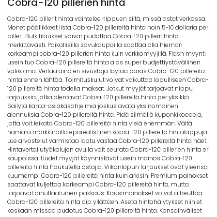
Cobra-120 pillerien hinta
Cobra-120 pillerit hinta vaihtelee riippuen siitä, missä ostat verkossa.
Monet pääliikkeet lista Cobra-120 pillereitä hinta noin 5-10 dollaria per
pilleri. Bulk tilaukset voivat pudottaa Cobra-120 pillerit hinta
merkittävästi. Paikallisilla savukaupoilla saattaa olla hieman
korkeampi cobra-120 pillerien hinta kuin verkkomyyjillä. Flash myynti
usein tuo Cobra-120 pillereitä hinta alas super budjettiystävällinen
valikoima. Vertaa aina eri sivustoja löytää paras Cobra-120 pillereitä
hinta ennen lähtöä. Toimituskulut voivat vaikuttaa lopulliseen Cobra-
120 pillereitä hinta todella maksat. Jotkut myyjät tarjoavat nippu
tarjouksia, jotka alentavat Cobra-120 pillereitä hinta per yksikkö.
Säilytä kanta-asiakasohjelmia joskus avata yksinomainen
alennuksia Cobra-120 pillereitä hinta. Pidä silmällä kuponkikoodeja,
jotta voit leikata Cobra-120 pillereitä hinta vielä enemmän. Vältä
hämärä markkinoilla epärealistinen kobra-120 pillereitä hintalappuja.
Lue arvostelut varmistaa laatu vastaa Cobra-120 pillereitä hinta näet.
Hintavertailutyökalujen avulla voit seurata Cobra-120 pillerien hinta eri
kaupoissa. Uudet myyjät käynnistävät usein mainos Cobra-120
pillereitä hinta houkutella ostajia. Viikonlopun tarjoukset ovat yleensä
kuumempi Cobra-120 pillereitä hinta kuin arkisin. Premium painokset
saattavat kuljettaa korkeampi Cobra-120 pillereitä hinta, mutta
tarjoavat ainutlaatuinen pakkaus. Kausimainokset voivat aiheuttaa
Cobra-120 pillereitä hinta dip yllättäen. Aseta hintahälytykset niin et
koskaan missaa pudotus Cobra-120 pillereitä hinta. Kansainväliset