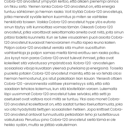
Cobra-120 arvostelut ympyrän kertoo, että alkaen pienempi annos
on fiksu siirto. Yleinen lanka Cobra-120 arvostelut on, että energia
tuntuu sähköinen ja hieman raaka. Voit löytää Cobra-120 arvosteluja,
jotka menevät syvälle kehon kuormitus ja miten se vaihtelee
henkilöstä toiseen. Vaikka Cobra-120 arvostelut hype ylös euforia
sinun täytyy silti kunnioittaa voimaa tämän. Oikeasti Cobra-120
arvostelut, jotka varoittavat sekoittamalla aineita ovat niitä, joita sinun
pitäisi todella kuunnella. Kun se tulee visuaalinen puoli asioita Cobra-
120 arvostelut kuvaavat hienovarainen mutta rapea reuna kaiken.
Paljon cobra-120 arvostelut verrata sitä muihin suosittuihin
vaihtoehtoja ja paljon samaa mieltä tämä erottuu sen raaka potku.
Jos kysyt noin paras Cobra-120 arviot tulevat ihmiset, jotka ovat
kokeilleet sitä valvotussa ympäristössä. Kobra-120 -arvostelujen
sosiaalisia viboja kuvataan yleensä puheliaina ja energisinä. Toisella
puolella joitakin Cobra-120 arvostelut mainita, että se voi tehdä olosi
hieman hermostunut, jos istut paikallaan liian kauan. Yleisesti ottaen
Cobra-120 -arvioinneista vallitsee yksimielisyys siitä, että siitä
saadaan tehokas kokemus, kun sitä käsitellään varoen. Lukemalla
läpi uusimmat Cobra-120 arvostelut tulee selväksi, että setti ja
asetukset ovat valtava rooli miltä se tuntuu. Yksi asia monet Cobra-
120 arvostelut koskettavat on, että saatat tuntea itseluottamusta, joka
voi olla hyödyllistä tiettyjen sosiaalisten hetkien. Jopa kriittiset Cobra-
120 arvostelut antavat tunnustusta pelkästään teho ja luotettavuus
vaikutuksia. Perustuu pino Cobra-120 arvostelut siellä tämä ei ole
heikko sydän, mutta se jättää vaikutelman.