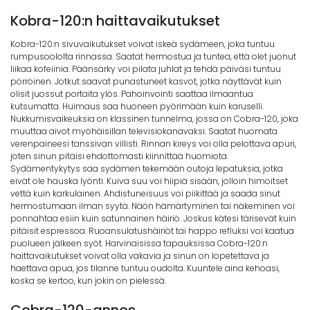
Kobra-120:n haittavaikutukset
Kobra-120:n sivuvaikutukset voivat iskeä sydämeen, joka tuntuu
rumpusoololta rinnassa. Saatat hermostua ja tuntea, että olet juonut
liikaa kofeiinia. Päänsärky voi pilata juhlat ja tehdä päiväsi tuntuu
pörröinen. Jotkut saavat punastuneet kasvot, jotka näyttävät kuin
olisit juossut portaita ylös. Pahoinvointi saattaa ilmaantua
kutsumatta. Huimaus saa huoneen pyörimään kuin karuselli.
Nukkumisvaikeuksia on klassinen tunnelma, jossa on Cobra-120, joka
muuttaa aivot myöhäisillan televisiokanavaksi. Saatat huomata
verenpaineesi tanssivan villisti. Rinnan kireys voi olla pelottava apuri,
joten sinun pitäisi ehdottomasti kiinnittää huomiota.
Sydämentykytys saa sydämen tekemään outoja lepatuksia, jotka
eivät ole hauska lyönti. Kuiva suu voi hiipiä sisään, jolloin himoitset
vettä kuin karkulainen. Ahdistuneisuus voi piikittää ja saada sinut
hermostumaan ilman syytä. Näön hämärtyminen tai näkeminen voi
ponnahtaa esiin kuin satunnainen häiriö. Joskus kätesi tärisevät kuin
pitäisit espressoa. Ruoansulatushäiriöt tai happo refluksi voi kaatua
puolueen jälkeen syöt. Harvinaisissa tapauksissa Cobra-120:n
haittavaikutukset voivat olla vakavia ja sinun on lopetettava ja
haettava apua, jos tilanne tuntuu oudolta. Kuuntele aina kehoasi,
koska se kertoo, kun jokin on pielessä.
Cobra-120-annos