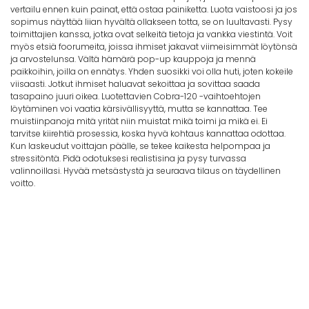
vertailu ennen kuin painat, että ostaa painiketta. Luota vaistoosi ja jos
sopimus näyttää liian hyvältä ollakseen totta, se on luultavasti. Pysy
toimittajien kanssa, jotka ovat selkeitä tietoja ja vankka viestintä. Voit
myös etsiä foorumeita, joissa ihmiset jakavat viimeisimmät löytönsä
ja arvostelunsa. Vältä hämärä pop-up kauppoja ja mennä
paikkoihin, joilla on ennätys. Yhden suosikki voi olla huti, joten kokeile
viisaasti. Jotkut ihmiset haluavat sekoittaa ja sovittaa saada
tasapaino juuri oikea. Luotettavien Cobra-120 -vaihtoehtojen
löytäminen voi vaatia kärsivällisyyttä, mutta se kannattaa. Tee
muistiinpanoja mitä yrität niin muistat mikä toimi ja mikä ei. Ei
tarvitse kiirehtiä prosessia, koska hyvä kohtaus kannattaa odottaa.
Kun laskeudut voittajan päälle, se tekee kaikesta helpompaa ja
stressitöntä. Pidä odotuksesi realistisina ja pysy turvassa
valinnoillasi. Hyvää metsästystä ja seuraava tilaus on täydellinen
voitto.