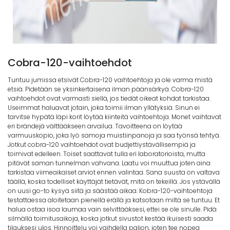
Cobra-120-vaihtoehdot
Tuntuu jumissa etsivät Cobra-120 vaihtoehtoja ja ole varma mistä
etsiä. Pidetään se yksinkertaisena ilman päänsärkyä. Cobra-120
vaihtoehdot ovat varmasti siellä, jos tiedät oikeat kohdat tarkistaa.
Useimmat haluavat jotain, joka toimii ilman yllätyksiä. Sinun ei
tarvitse hypätä läpi korit löytää kiinteitä vaihtoehtoja. Monet vaihtavat
eri brändejä välttääkseen arvailua. Tavoitteena on löytää
varmuuskopio, joka lyö samoja muistiinpanoja ja saa työnsä tehtyä.
Jotkut cobra-120 vaihtoehdot ovat budjettiystävällisempiä ja
toimivat edelleen. Toiset saattavat tulla eri laboratorioista, mutta
pitävät saman tunnelman vahvana. Laatu voi muuttua joten aina
tarkistaa viimeaikaiset arviot ennen valintaa. Sana suusta on valtava
täällä, koska todelliset käyttäjät tietävät, mitä on tekeillä. Jos ystävällä
on uusi go-to kysyä siitä ja säästää aikaa. Kobra-120-vaihtoehtoja
testattaessa aloitetaan pienellä erällä ja katsotaan miltä se tuntuu. Et
halua ostaa isoa laumaa vain selvittääksesi, ettei se ole sinulle. Pidä
silmällä toimitusaikoja, koska jotkut sivustot kestää ikuisesti saada
tilauksesi ulos. Hinnoittelu voi vaihdella paljon, joten tee nopea