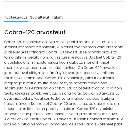
Tuotekuvaus
Suosittelut
Paketti
Cobra-120 arvostelut
Cobra-120 arvostelua on joka puolella, eikä se ole liioittelua. Jotkut
ihmiset vannovat intensiteetti, kun toiset ovat hieman varovaisempia
jälkiseuraukset. Ylhäältä Cobra-120 arvostelut se näyttää siltä, että
tämä pilleri ei pelata noin, kun se tulee kestävyys. Jos luet Cobra-120
arvostelua ensimmäistä kertaa huomaat, että monet ihmiset
mainitsevat puhtaan tunnelinäön tunteen. On Cobra-120 arvostelut,
jotka puhuvat siitä, miten tämä lyö kovaa ja nopeasti verrattuna
muihin valintoihin. Näet Cobra-120 arvosteluja, jotka tuovat esiin
lämpöä ja hikoilua, mutta rehellisesti, se näyttää olevan osa
sopimusta. Mielestäni paljon cobra-120 arvostelut ovat paikalla noin
kesto, koska se todella venyttää asioita. Paras Cobra-120 arvostelut
ovat niitä, jotka pitävät sen todellisena mahdollisia päänsärkyjä
huipun jälkeen. Kun katsot Cobra-120 arvostelua, palaute mielialan
noususta on lähes aina positiivista. Jotkut Cobra-120 arvostelut
sanovat sinun pitäisi juoda runsaasti vettä ja se on vankka neuvo.
Aloittelijat kirjallisesti Cobra-120 arvostelut usein unohtaa mainita tule
ylös voi tuntua hieman ylivoimainen, jos et ole valmis. Kokeneet päät