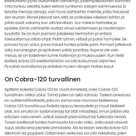
erektiohäiriö pyrkii auttamaan vahvempi, pidempikestoinen toiminta.
Virta tuntuu sileältä, kuten kehosi synkronoi valojen sammuessa. Ei
tarvitse hienoja sanoja, vain hyvä vaihtoehto miehille, jotka haluavat
sen reunan. Monet jakavat sen, että se potkaisee oikeaan tahtiin ja
pitää asiat vakaina, kun sitä tarvitaan. Jos mielesi harhailee ja
epäilee, tämä vaihtoehto auttaa sinua lukitsemaan ja nauttimaan
kyydistä. Se on kuin painaisi pikakelaa hermoihin ja antaisi
itseluottamus ottaa ohjat. Pidät rytmin, virtaat ja parisi hymyilee. Se
pinoaa hyvin yöksi, jossa haluat tuntea päälle pelin. Ihmiset juttelevat
siitä, kun energian ja ajoituksen pitää jonottaa. Hype ei ole vain
melua, se on todellinen tunne hallinnan ja mukavuuden. Kun hetki
koittaa, kobra 120 erektiohäiriöön voi olla kutsumasi siipimies.
Pysykää rauhallisina ja antakaa hyvien vibojen hoitaa loput.
On Cobra-120 turvallinen
Ajattelin kokeilla Cobra-120:tä. Voisit ihmetellä, onko Cobra-120
turvallinen villiksi yöksi. Tämä pilleri on aika vahvaa. Tärkein ainesosa
on sulfdenafiilisitraatti, joka on sama asia monissa lääkkeissä.
Cobra-120 turvallisuus todella riippuu terveydelle ja muut lääkkeet
otat. Jos sinulla on sydänvaivoja tai otat nitraatteja, sinun pitäisi olla
erityisen varovainen. Jotkut saavat päänsärkyä tai tukkoista nenää.
Toiset saattavat tuntea huimausta tai outo näkö. Jotta asiat olisivat
sujut, aloita aina pienellä annoksella. Älä koskaan sekoita kobra-120
alkoholin tai poppers. Ostaminen verkossa voi olla riskialtista, joten