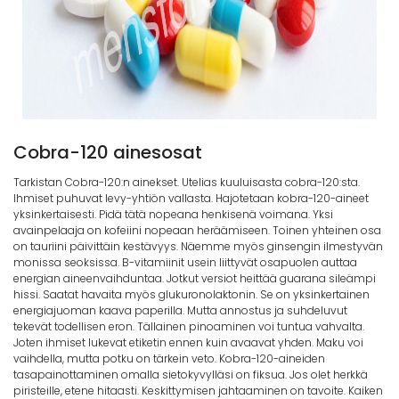
Cobra-120 ainesosat
Tarkistan Cobra-120:n ainekset. Utelias kuuluisasta cobra-120:sta.
Ihmiset puhuvat levy-yhtiön vallasta. Hajotetaan kobra-120-aineet
yksinkertaisesti. Pidä tätä nopeana henkisenä voimana. Yksi
avainpelaaja on kofeiini nopeaan heräämiseen. Toinen yhteinen osa
on tauriini päivittäin kestävyys. Näemme myös ginsengin ilmestyvän
monissa seoksissa. B-vitamiinit usein liittyvät osapuolen auttaa
energian aineenvaihduntaa. Jotkut versiot heittää guarana sileämpi
hissi. Saatat havaita myös glukuronolaktonin. Se on yksinkertainen
energiajuoman kaava paperilla. Mutta annostus ja suhdeluvut
tekevät todellisen eron. Tällainen pinoaminen voi tuntua vahvalta.
Joten ihmiset lukevat etiketin ennen kuin avaavat yhden. Maku voi
vaihdella, mutta potku on tärkein veto. Kobra-120-aineiden
tasapainottaminen omalla sietokyvylläsi on fiksua. Jos olet herkkä
piristeille, etene hitaasti. Keskittymisen jahtaaminen on tavoite. Kaiken