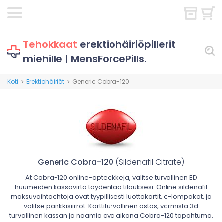
Tehokkaat
erektiohäiriöpillerit
miehille | MensForcePills.
Koti
Erektiohäiriöt
Generic Cobra-120
>
>
Generic Cobra-120
(Sildenafil Citrate)
At Cobra-120 online-apteekkeja, valitse turvallinen ED
huumeiden kassavirta täydentää tilauksesi. Online sildenafil
maksuvaihtoehtoja ovat tyypillisesti luottokortit, e-lompakot, ja
valitse pankkisiirrot. Korttiturvallinen ostos, varmista 3d
turvallinen kassan ja naamio cvc aikana Cobra-120 tapahtuma.