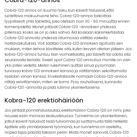
Cobra-120 annos on kuuma haku, kun kaverit haluavat, että
luotettava makuuhuone teho. Cobra-120-annos tarkoittaa
tyypillisesti yhtä tablettia, joka otetaan noin 30 - 60 minuuttia ennen
toimenpidettä. Monet pitävät Cobra-120 -annoksen yhdessä
pillerissä, koska se on jo aika vahva. Älä koskaan kaksinkertaistaa
Cobra-120 annosta yhdessä istunnossa välttää vaikeita
haittavaikutuksia. Voit säätää Cobra-120 annoksen ajoitusta sen
mukaan, miten kehosi käsittelee sitä, kuten kevyen aterian jälkeen. Jos
kobra-120-annos tuntuu liian voimakkaalta, jaa tabletti tai odota sitä
seuraavalla kerralla. Sweet spot Cobra-120 annostus monille on vain
yksi pilleri vedellä. Merkin lukeminen auttaa sinua pysymään
turvassa kobra-120 annoksen kanssa ja välttämään sekoittamista
raskaan viinan kanssa. Ensikertalaisille normaali Cobra-120-annos
riittää selvittämään, miten se toimii. Pysy rauhallisena, kunnioita
Cobra-120 -annosta ja pidä rutiinisi yksinkertaisena.
Kobra-120 erektiohäiriöön
Jos jahtaat ponnahduslautaa, erektiohäiriön Cobra-120 on nimi, joka
nousee esiin monissa keskusteluissa. Tunnelma on yksinkertainen,
jotkut kaverit haluavat lisää tulivoimaa ja luottamusta tällä hetkellä.
Ajattele sitä ylimääräisenä työnnönä, kun tunnelma on asetettu,
nopea tapa päästä takaisin peliin. Mistä monet sanovat, Cobra-120