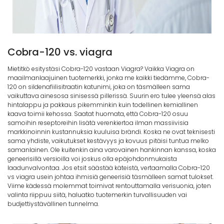
Cobra-120 vs. viagra
Mietitkö esitystäsi Cobra-120 vastaan Viagra? Vaikka Viagra on
maailmanlaajuinen tuotemerkki, jonka me kaikki tiedämme, Cobra-
120 on sildenafiilisitraatin katunimi, joka on täsmälleen sama
vaikuttava ainesosa sinisessä pillerissä. Suurin ero tulee yleensä alas
hintalappu ja pakkaus pikemminkin kuin todellinen kemiallinen
kaava toimii kehossa. Saatat huomata, että Cobra-120 osuu
samoihin reseptoreihin lisätä verenkiertoa ilman massiivisia
markkinoinnin kustannuksia kuuluisa brändi. Koska ne ovat teknisesti
sama yhdiste, vaikutukset kestävyys ja kovuus pitäisi tuntua melko
samanlainen. Ole kuitenkin aina varovainen hankinnan kanssa, koska
geneerisillä versioilla voi joskus olla epäjohdonmukaista
laadunvalvontaa. Jos etsit säästää käteistä, vertaamalla Cobra-120
vs viagra usein johtaa ihmisiä geneerisiä täsmälleen samat tulokset.
Viime kädessä molemmat toimivat rentouttamalla verisuonia, joten
valinta riippuu siitä, haluatko tuotemerkin turvallisuuden vai
budjettiystävällinen tunnelma.