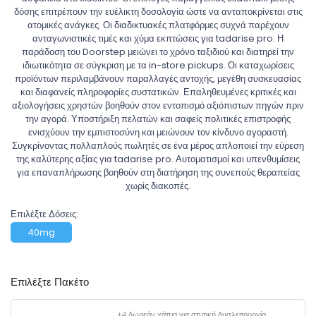
δόσης επιτρέπουν την ευέλικτη δοσολογία ώστε να ανταποκρίνεται στις
ατομικές ανάγκες. Οι διαδικτυακές πλατφόρμες συχνά παρέχουν
ανταγωνιστικές τιμές και χύμα εκπτώσεις για tadarise pro. Η
παράδοση του Doorstep μειώνει το χρόνο ταξιδιού και διατηρεί την
ιδιωτικότητα σε σύγκριση με τα in-store pickups. Οι καταχωρίσεις
προϊόντων περιλαμβάνουν παραλλαγές αντοχής, μεγέθη συσκευασίας
και διαφανείς πληροφορίες συστατικών. Επαληθευμένες κριτικές και
αξιολογήσεις χρηστών βοηθούν στον εντοπισμό αξιόπιστων πηγών πριν
την αγορά. Υποστήριξη πελατών και σαφείς πολιτικές επιστροφής
ενισχύουν την εμπιστοσύνη και μειώνουν τον κίνδυνο αγοραστή.
Συγκρίνοντας πολλαπλούς πωλητές σε ένα μέρος απλοποιεί την εύρεση
της καλύτερης αξίας για tadarise pro. Αυτοματισμοί και υπενθυμίσεις
για επαναπλήρωσης βοηθούν στη διατήρηση της συνεπούς θεραπείας
χωρίς διακοπές.
Επιλέξτε Δόσεις:
40mg
Επιλέξτε Πακέτο
+4 δωρεάν χάπια για στυτική δυσλειτουργία