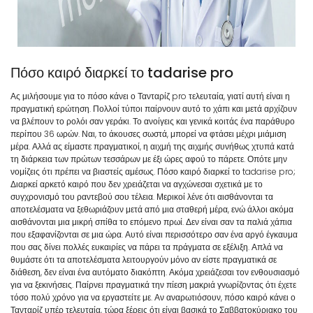
Πόσο καιρό διαρκεί το tadarise pro
Ας μιλήσουμε για το πόσο κάνει ο Τανταρίζ pro τελευταία, γιατί αυτή είναι η
πραγματική ερώτηση. Πολλοί τύποι παίρνουν αυτό το χάπι και μετά αρχίζουν
να βλέπουν το ρολόι σαν γεράκι. Το ανοίγεις και γενικά κοιτάς ένα παράθυρο
περίπου 36 ωρών. Ναι, το άκουσες σωστά, μπορεί να φτάσει μέχρι μιάμιση
μέρα. Αλλά ας είμαστε πραγματικοί, η αιχμή της αιχμής συνήθως χτυπά κατά
τη διάρκεια των πρώτων τεσσάρων με έξι ώρες αφού το πάρετε. Οπότε μην
νομίζεις ότι πρέπει να βιαστείς αμέσως. Πόσο καιρό διαρκεί το tadarise pro;
Διαρκεί αρκετό καιρό που δεν χρειάζεται να αγχώνεσαι σχετικά με το
συγχρονισμό του ραντεβού σου τέλεια. Μερικοί λένε ότι αισθάνονται τα
αποτελέσματα να ξεθωριάζουν μετά από μια σταθερή μέρα, ενώ άλλοι ακόμα
αισθάνονται μια μικρή σπίθα το επόμενο πρωί. Δεν είναι σαν τα παλιά χάπια
που εξαφανίζονται σε μια ώρα. Αυτό είναι περισσότερο σαν ένα αργό έγκαυμα
που σας δίνει πολλές ευκαιρίες να πάρει τα πράγματα σε εξέλιξη. Απλά να
θυμάστε ότι τα αποτελέσματα λειτουργούν μόνο αν είστε πραγματικά σε
διάθεση, δεν είναι ένα αυτόματο διακόπτη. Ακόμα χρειάζεσαι τον ενθουσιασμό
για να ξεκινήσεις. Παίρνει πραγματικά την πίεση μακριά γνωρίζοντας ότι έχετε
τόσο πολύ χρόνο για να εργαστείτε με. Αν αναρωτιόσουν, πόσο καιρό κάνει ο
Τανταρίζ υπέρ τελευταία, τώρα ξέρεις ότι είναι βασικά το Σαββατοκύριακο του