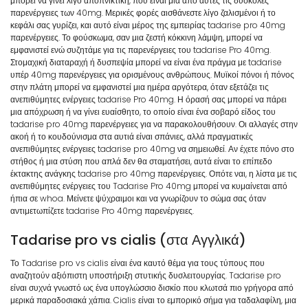
μπορεί να γίνει λίγο αποπνικτική, που είναι μια από αυτές τις δύσκολες
παρενέργειες των 40mg. Μερικές φορές αισθάνεστε λίγο ζαλισμένοι ή το
κεφάλι σας γυρίζει, και αυτό είναι μέρος της εμπειρίας tadarise pro 40mg
παρενέργειες. Το φούσκωμα, σαν μια ζεστή κόκκινη λάμψη, μπορεί να
εμφανιστεί ενώ συζητάμε για τις παρενέργειες του tadarise Pro 40mg.
Στομαχική διαταραχή ή δυσπεψία μπορεί να είναι ένα πράγμα με tadarise
υπέρ 40mg παρενέργειες για ορισμένους ανθρώπους. Μυϊκοί πόνοι ή πόνος
στην πλάτη μπορεί να εμφανιστεί μια ημέρα αργότερα, όταν εξετάζει τις
ανεπιθύμητες ενέργειες tadarise Pro 40mg. Η όρασή σας μπορεί να πάρει
μια απόχρωση ή να γίνει ευαίσθητο, το οποίο είναι ένα σοβαρό είδος του
tadarise pro 40mg παρενέργειες για να παρακολουθήσουν. Οι αλλαγές στην
ακοή ή το κουδούνισμα στα αυτιά είναι σπάνιες, αλλά πραγματικές
ανεπιθύμητες ενέργειες tadarise pro 40mg να σημειωθεί. Αν έχετε πόνο στο
στήθος ή μια στύση που απλά δεν θα σταματήσει, αυτά είναι το επίπεδο
έκτακτης ανάγκης tadarise pro 40mg παρενέργειες. Οπότε ναι, η λίστα με τις
ανεπιθύμητες ενέργειες του Tadarise Pro 40mg μπορεί να κυμαίνεται από
ήπια σε whoa. Μείνετε ψύχραιμοι και να γνωρίζουν το σώμα σας όταν
αντιμετωπίζετε tadarise Pro 40mg παρενέργειες.
Tadarise pro vs cialis (στα Αγγλικά)
Το Tadarise pro vs cialis είναι ένα καυτό θέμα για τους τύπους που
αναζητούν αξιόπιστη υποστήριξη στυτικής δυσλειτουργίας. Tadarise pro
είναι συχνά γνωστό ως ένα υπογλώσσιο δισκίο που κλωτσά πιο γρήγορα από
μερικά παραδοσιακά χάπια. Cialis είναι το εμπορικό σήμα για ταδαλαφίλη, μια