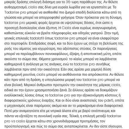
μακράς δράσης επιλογή διάσημη για το 36-ωρη παράθυρο της. Αν θέλετε
αυθορμητισμό, cialis σας δίνει μια ευρεία λωρίδα για να εργαστείτε με. Το
Tadarise pro μπορεί να αισθανθεί πιο ζωηρό επειδή διαλύεται κάτω από τη
γλώσσα και μπορεί να απορροφηθεί γρήγορα. Όταν πρόκειται για τη δύναμη,
tadarise pro μερικές φορές έρχεται σε υψηλότερες δόσεις, έτσι ώστε η
προσοχή δοσολογίας είναι έξυπνη. Η Cialis είναι ευρέως αναγνωρισμένη,
καθιστώντας εύκολο να βρείτε πληροφορίες και οδηγίες γιατρού. Στην τιμή,
γενικές επιλογές tadalafil όπως tadarise pro μπορεί να είναι ελαφρύτερο
στο πορτοφόλι. Επιδράσεις σοφό, και τα δύο έχουν ως στόχο τη βελτίωση της
ροής του αίματος για ισχυρότερη, πιο αξιόπιστες στύσεις. Οι παρενέργειες
μπορεί να περιλαμβάνουν πονοκεφάλους, έξαψη, ή αποπνικτική μύτη, οπότε
ακούστε το σώμα σας. Θέματα χρονισμού: το κίαλις μπορεί να λαμβάνεται
καθημερινά ή ανάλογα με τις ανάγκες, ενώ το tadarise pro συνήθως
λαμβάνεται πριν από την οικειότητα. Εάν σας αρέσει μια χαμηλή δόση
καθημερινή ρουτίνα, cialis μπορεί να αισθάνονται πιο απρόσκοπτα. Αν θέλετε
κάτι πριν από τη δράση, η υπογλώσσια μορφή του tadarise pro μπορεί να
είναι βολική. Μερικοί άνθρωποι προτιμούν την οικειότητα της μάρκας cialis,
ειδικά αν την έχουν χρησιμοποιήσει ξανά. Σε άλλους αρέσει να δοκιμάζουν
εναλλακτικές λύσεις όπως το tadarise pro για την εξοικονόμηση κόστους ή
διαφορετικούς χρόνους έναρξης. Και οι δύο είναι αναστολείς του pde5, οπότε
ο μηχανισμός είναι παρόμοιος ακόμα και αν το μαρκάρισμα είναι διαφορετικό.
Ποτέ μην αναμειγνύετε είτε με νιτρικά άλατα είτε με βαρύ οινόπνευμα, και
πάντα να εξετάζετε τη συνολική υγεία σας. Τελικά, η επιλογή μεταξύ tadarise
pro vs cialis έρχεται κάτω στο χρονοδιάγραμμα προτιμήσεις, τον
προϋπολογισμό, και πώς το σώμα σας ανταποκρίνεται. Αν δεν είστε σίγουροι,