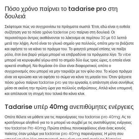
Πόσο χρόνο παίρνει το tadarise pro στη
δουλειά
Σκέφτομαι πώς να συγχρονίσω τα πράγματα σωστά. Έτσι, εδώ είναι η ευθεία
συζήτηση για το πόσο χρόνο taderise pro παίρνει στη δουλειά. Οι
περισσότεροι άντρες αισθάνονται το λάκτισμα σε περίπου 30 με 60 λεπτά
μετά την λήψη. Αυτό είναι το γλυκό σημείο για πολλούς, οπότε μην το βιάζεστε
και αφήστε το να κάνει το πράγμα του. Το φαγητό μπορεί επίσης να παίξει
ρόλο, έτσι ένα βαρύ γεύμα μπορεί να επιβραδύνει τα πράγματα λίγο. Το vibe
μπορεί να κορυφωθεί γύρω από το σημείο δύο έως τρεις ώρες, η οποία είναι
αρκετά σταθερή. Να θυμάσαι ότι όλοι είναι διαφορετικοί, οπότε ο
συγχρονισμός σου μπορεί να μην ταιριάζει με τον φίλο σου. Το κύριο πράγμα
είναι να κρυώσει και να αφήσει το σώμα να κάνει τη μαγεία του. Όταν ψάχνετε
πόσο χρόνο παίρνει tadarise pro για την εργασία, η απάντηση είναι συνήθως
μέσα σε εκείνη την πρώτη ώρα για πολλούς ανθρώπους. Απλά κάνε υπομονή
και απόλαυσε τη στιγμή που τελικά θα κάνει κλικ.
Tadarise υπέρ 40mg ανεπιθύμητες ενέργειες
Οπότε θέλετε να μάθετε για τις παρενέργειες του tadarise pro 40mg. Ας το
κρατήσουμε αληθινό για το τι μπορεί να συμβεί με τις ανεπιθύμητες ενέργειες
του tadarise Pro 40mg. Πρώτα επάνω, πονοκεφάλους είναι ένας κοινός
παίκτης όταν μιλάμε για tadarise pro 40mg παρενέργειες. Η μύτη σου