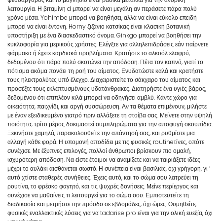
λειτουργία. Η βιταμίνη d μπορεί να είναι μεγάλη αν περάσετε πάρα πολύ
χρόνο μέσα. Yohimbe μπορεί να βοηθήσει, αλλά να είναι εύκολο επειδή
μπορεί να είναι έντονη. Horny ζιζάνιο κατσίκας είναι κλασική βοτανική
υποστήριξη με ένα διασκεδαστικό όνομα. Ginkgo μπορεί να βοηθήσει την
κυκλοφορία για μερικούς χρήστες. Ελέγξτε για αλληλεπιδράσεις εάν παίρνετε
φάρμακα ή έχετε καρδιακά προβλήματα. Κρατήστε το αλκοόλ ελαφρύ,
δεδομένου ότι πάρα πολύ σκοτώνει την απόδοση. Πέτα τον καπνό, γιατί το
πότισμα ακόμα πονάει τη ροή του αίματος. Ενυδατώστε καλά και κρατήστε
τους ηλεκτρολύτες υπό έλεγχο. Διαχειριστείτε το σάκχαρο του αίματος και
προσέξτε τους εκλεπτυσμένους υδατάνθρακες. Διατηρήστε ένα υγιές βάρος,
δεδομένου ότι επιπλέον κιλά μπορεί να οδηγήσει αμβλύ. Κάντε χώρο για
οικειότητα, παιχνίδι, και αργή συσσώρευση. Αν τα θέματα επιμένουν, μιλήστε
με έναν εξειδικευμένο γιατρό πριν αλλάξετε τη στοίβα σας. Μείνετε στην υψηλή
ποιότητα, τρίτο μέρος δοκιμαστεί συμπληρώματα για την αποφυγή σκουπίδια.
Ξεκινήστε χαμηλά, παρακολουθείτε την απάντησή σας, και ρυθμίστε μια
αλλαγή κάθε φορά. Η υπομονή αποδίδει με τις φυσικές routineτίνες, οπότε
συνέχισε. Με έξυπνες επιλογές, πολλοί άνθρωποι βρίσκουν πιο ομαλή,
ισχυρότερη απόδοση. Να είστε έτοιμοι να αναμίξετε και να ταιριάξετε ιδέες
μέχρι το αυλάκι αισθάνεται σωστό. Η συνέπεια είναι βασιλιάς, όχι γρήγορη, γι ’
αυτό χτίστε σταθερές συνήθειες. Έχεις αυτό, και το σώμα σου λατρεύει τη
ρουτίνα, το φρέσκο φαγητό, και τις ψυχρές δονήσεις. Μείνε περίεργος και
συνέχισε να μαθαίνεις τι λειτουργεί για το σώμα σου. Εμπιστευτείτε τη
διαδικασία και μετρήστε την πρόοδο σε εβδομάδες, όχι ώρες. Θυμηθείτε,
φυσικές εναλλακτικές λύσεις για να tadarise pro είναι για την ολική ευεξία, όχι