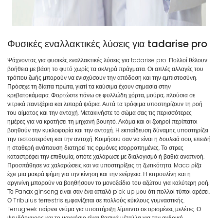
Φυσικές εναλλακτικές λύσεις για tadarise pro
Ψάχνοντας για φυσικές εναλλακτικές λύσεις για tadarise pro. Πολλοί θέλουν
βοήθεια με βάση το φυτό χωρίς τα σκληρά πράγματα. Οι απλές αλλαγές του
τρόπου ζωής μπορούν να ενισχύσουν την απόδοση και την εμπιστοσύνη.
Πρόσεχε τη δίαιτα πρώτα, γιατί τα καύσιμα έχουν σημασία στην
κρεβατοκάμαρα. Φορτώστε πάνω σε φυλλώδη χόρτα, μούρα, πλούσια σε
νιτρικά παντζάρια και λιπαρά ψάρια. Αυτά τα τρόφιμα υποστηρίζουν τη ροή
του αίματος και την αντοχή. Μετακινήστε το σώμα σας τις περισσότερες
ημέρες για να κρατήσει τη μηχανή βουητό. Ακόμα και οι ζωηροί περίπατοι
βοηθούν την κυκλοφορία και την αντοχή. Η εκπαίδευση δύναμης υποστηρίζει
την τεστοστερόνη και την αντοχή. Κοιμήσου σαν να είναι η δουλειά σου, επειδή
η σταθερή ανάπαυση διατηρεί τις ορμόνες ισορροπημένες. Το στρες
καταστρέφει την επιθυμία, οπότε χαλάρωσε με διαλογισμό ή βαθιά αναπνοή.
Προσπάθησε να χαλαρώσεις και να υποστηρίξεις τη ζωτικότητα. Maca ρίζα
έχει μια μακρά φήμη για την κίνηση και την ενέργεια. Η κιτρουλίνη και η
αργινίνη μπορούν να βοηθήσουν το μονοξείδιο του αζώτου για καλύτερη ροή.
Το Panax ginseng είναι σαν ένα απαλό pick up μου ότι πολλοί τύποι αρέσει.
Ο Tribulus terrestris εμφανίζεται σε πολλούς κύκλους γυμναστικής.
Fenugreek παίρνει νεύμα για υποστήριξη λίμπιντο σε ορισμένες μελέτες. Ο
ψευδάργυρος και το μαγνήσιο είναι βασικά μέταλλα για την ανδρική