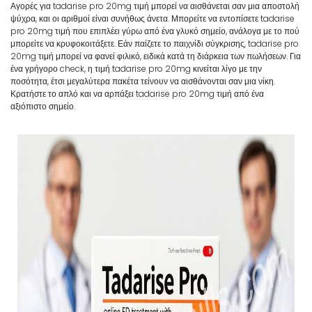
Αγορές για tadarise pro 20mg τιμή μπορεί να αισθάνεται σαν μια αποστολή
ψύχρα, και οι αριθμοί είναι συνήθως άνετα. Μπορείτε να εντοπίσετε tadarise
pro 20mg τιμή που επιπλέει γύρω από ένα γλυκό σημείο, ανάλογα με το πού
μπορείτε να κρυφοκοιτάξετε. Εάν παίζετε το παιχνίδι σύγκρισης, tadarise pro
20mg τιμή μπορεί να φανεί φιλικό, ειδικά κατά τη διάρκεια των πωλήσεων. Για
ένα γρήγορο check, η τιμή tadarise pro 20mg κινείται λίγο με την
ποσότητα, έτσι μεγαλύτερα πακέτα τείνουν να αισθάνονται σαν μια νίκη.
Κρατήστε το απλό και να αρπάξει tadarise pro 20mg τιμή από ένα
αξιόπιστο σημείο.