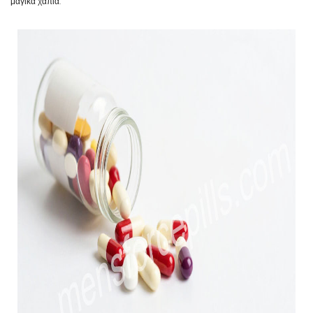
μαγικά χάπια.