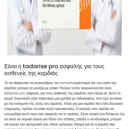
Είναι η tadarise pro ασφαλής για τους
ασθενείς της καρδιάς
Το να σκέφτεσαι να ανακατέψεις τον romanceμαντισμό και την υγεία της
καρδιάς μπορεί να μοιάζει με ρίσκο. Πολλοί τύποι αναρωτιούνται είναι
tadarise pro ασφαλές για τους ασθενείς της καρδιάς πριν άλμα σε. Αυτό το
μικρό πορτοκαλί χάπι πακετάρει μια γροθιά με ταδαλαφίλη, που έχει να κάνει
με την ενίσχυση της ροής του αίματος. Αλλά για μια καρδιά που ήδη δουλεύει
υπερωρίες, πρέπει να είσαι πολύ προσεκτικός. Ο γιατρός σου πρέπει να
υπογράψει αυτό πριν καν σκεφτείς να το σκάσεις. Είναι γενικά ένα δύσκολο όχι
αν είστε σε νιτρικά άλατα για πόνο στο στήθος, επειδή ο συνδυασμός μπορεί
να ενώσει την αρτηριακή σας πίεση γρήγορα. Ακόμα και αν η καρδιά σας