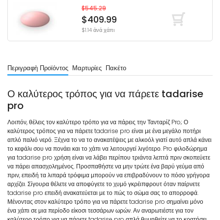
$545.29
$409.99
$1.14 ἀνά χάπι
Περιγραφὴ Προϊόντος
Μαρτυρίες
Πακέτο
Ο καλύτερος τρόπος για να πάρετε tadarise
pro
Λοιπόν, θέλεις τον καλύτερο τρόπο για να πάρεις την Τανταρίζ Pro; Ο
καλύτερος τρόπος για να πάρετε tadarise pro είναι με ένα μεγάλο ποτήρι
απλό παλιό νερό. Ξέχνα το να το ανακατέψεις με αλκοόλ γιατί αυτό απλά κάνει
το κεφάλι σου να πονάει και το χάπι να λειτουργεί λιγότερο. Pro φιλοδώρημα
για tadarise pro χρήση είναι να λάβει περίπου τριάντα λεπτά πριν σκοπεύετε
να πάρει απασχολημένος. Προσπαθήστε να μην τρώτε ένα βαρύ γεύμα από
πριν, επειδή τα λιπαρά τρόφιμα μπορούν να επιβραδύνουν το πόσο γρήγορα
αρχίζει. Σίγουρα θέλετε να αποφύγετε το χυμό γκρέιπφρουτ όταν παίρνετε
tadarise pro επειδή ανακατεύεται με το πώς το σώμα σας το απορροφά.
Μένοντας στον καλύτερο τρόπο για να πάρετε tadarise pro σημαίνει μόνο
ένα χάπι σε μια περίοδο είκοσι τεσσάρων ωρών. Αν αναρωτιέστε για τον
καλύτερο τρόπο για να πάρετε tadarise pro απλά θυμηθείτε να το κρατήσει