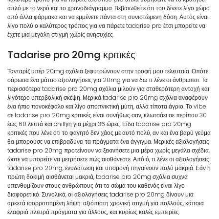
απλό με το νερό και το χρονοδιάγραμμα. Βεβαιωθείτε ότι του δίνετε λίγο χώρο
από άλλα φάρμακα και να εμμένετε πάντα στη συνιστώμενη δόση. Αυτός είναι
λίγο πολύ ο καλύτερος τρόπος για να πάρετε tadarise pro έτσι μπορείτε να
έχετε μια μεγάλη στιγμή χωρίς ανησυχίες.
Tadarise pro 20mg κριτικές
Τανταρίζ υπέρ 20mg σχόλια ξεφυτρώνουν στην τροφή μου τελευταία. Οπότε
σάρωσα ένα μάτσο αξιολογήσεις για 20mg για να δω τι λένε οι άνθρωποι. Τα
περισσότερα tadarise pro 20mg σχόλια μιλούν για σταθερότερη αντοχή και
λιγότερο υπερβολική σκέψη. Μερικά tadarise pro 20mg σχόλια αναφέρουν
ένα ήπιο πονοκέφαλο και λίγο αποπνικτική μύτη, αλλά τίποτα άγριο. Το vibe
σε tadarise pro 20mg κριτικές είναι συνήθως σαν, κλωτσάει σε περίπου 30
έως 60 λεπτά και chillγη για μέχρι 36 ώρες. Είδα tadarise pro 20mg
κριτικές που λένε ότι το φαγητό δεν χάος με αυτό πολύ, αν και ένα βαρύ γεύμα
θα μπορούσε να επιβραδύνει τα πράγματα ένα άγγιγμα. Μερικές αξιολογήσεις
tadarise pro 20mg προτείνουν να ξεκινήσετε μια μέρα χωρίς μεγάλα σχέδια,
ώστε να μπορείτε να μετρήσετε πώς αισθάνεστε. Από ό, τι λένε οι αξιολογήσεις
tadarise pro 20mg, ενυδάτωση και υπομονή πηγαίνουν πολύ μακριά. Εάν η
πρώτη δοκιμή αισθάνεται μακριά, tadarise pro 20mg σχόλια συχνά
υπενθυμίζουν στους ανθρώπους ότι το σώμα του καθενός είναι λίγο
διαφορετικό. Συνολικά, οι αξιολογήσεις tadarise pro 20mg δίνουν μια
αρκετά ισορροπημένη λήψη: αξιόπιστη χρονική στιγμή για πολλούς, κάποια
ελαφριά πλευρά πράγματα για άλλους, και κυρίως καλές εμπειρίες.