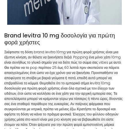
Brand levitra 10 mg δοσολογία για πρώτη
φορά χρήστες
Σκέφτεστε τη δόση brand levitra 10mg για πρώτη φορά χρήστες είναι μια
έξυπνη κίνηση, αν θέλετε να ξεκινήσετε δεξιά. Popping ένα μόνο χάπι 10mg
είναι συνήθως το γλυκό σημείο για να δείτε πώς το σώμα σας vibes με αυτό.
Θα πρέπει να το pop περίπου 25 έως 60 λεπτά πριν σκοπεύετε να πάρετε
απασχολημένος έτσι ώστε να έχει χρόνο για να ξεκινήσει. Προσπαθήστε να
αποφύγετε τη στοίβα με βαριά γεύματα ή ποτό, επειδή αυτό μπορεί να
επιβραδύνει το κόμμα. Θυμηθείτε ότι το εμπορικό σήμα levitra 10mg
δοσολογία για πρώτη φορά χρήστες είναι όλα σχετικά με τον έλεγχο των
υδάτων, έτσι ώστε να κολλήσει σε ένα χάπι για την αρχική εμπειρία σας. Τα
αποτελέσματα μπορεί να κρέμονται γύρω για τέσσερις ή πέντε ώρες, δίνοντάς
σας ένα σταθερό παράθυρο της ευκαιρίας. Αν παίρνεις φάρμακα που
συγκρούονται με νιτρικά, πρέπει να μείνεις έξω. Κρατήστε το δροσερό και
αφήστε τη δόση να κάνει το πράγμα φυσικά. Έλεγχος του φύλλου οδηγιών
χρήσης μέσα στο κουτί είναι μια pro κίνηση για να βεβαιωθείτε ότι είστε
έτοιμοι να πάτε. Όταν ψάχνετε για την πρώτη φορά εμπιστοσύνη, μάρκα