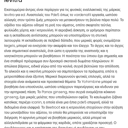
Εκατομμύρια άντρες είναι περίεργοι για τις φυσικές εναλλακτικές της μάρκας
levitra για ed. Αναστολείς του Pde5 όπως το vardenafil εργασία, ωστόσο
αλλαγές στον τρόπο ζωής μπορούν να μετακινήσουν τη βελόνα πάρα πολύ. Το
οξείδιο του αζώτου οδηγεί τη ροή του αίματος, οπότε σκεφτείτε τεύτλα,
φυλλώδη χόρτα, και l κιτρουλίνη. Η αεροβική άσκηση, οι γρήγοροι περίπατοι
και η εκπαίδευση αντίστασης μπορούν να υποστηρίξουν τη στυτική
λειτουργία. Η εκπαίδευση σε πελβικό δάπεδο, που μερικές φορές ονομάζεται
kegels, μπορεί να ενισχύσει την ακαμψία και τον έλεγχο. Το άγχος και το άγχος
είναι σημαντικοί αναστολείς, έτσι ώστε η εργασία της αναπνοής και η
νοητικότητα μπορούν να βοηθήσουν. Η ποιότητα του ύπνου έχει σημασία, και
ένα σταθερό πρόγραμμα συν δροσερό σκοτεινά δωμάτια πληρώνουν. Η
απώλεια βάρους, ειδικά γύρω από την κοιλιά, συχνά βελτιώνει την απόδοση.
Το αλκοόλ και η νικοτίνη μπορούν να σαμποτάρουν τα πράγματα, οπότε η
μετριοπάθεια είναι έξυπνη. Μερικοί διερευνούν φυτικές επιλογές, αλλά τα
στοιχεία είναι ανάμεικτα και προσεκτικά θέματα. Το Yohimbine μπορεί να
βοηθήσει ένα υποσύνολο, ωστόσο υπάρχουν παρενέργειες και κίνδυνοι για
την αρτηριακή πίεση. Το Panax ginseng, που συχνά ονομάζεται κόκκινο
ginseng, έχει μικρές μελέτες που υποδηλώνουν οφέλη. Το καυλωμένο ζιζάνιο
κατσίκας περιέχει icariin, η οποία είναι μια ήπια pde5 επιρροή, αλλά τα
δεδομένα είναι ελαφριά. Το Beetroot και η κιτρουλίνη στοχεύουν στην αύξηση
του μονοξειδίου του αζώτου, το οποίο θα μπορούσε να υποστηρίξει την
διέγερση. Η αργινίνη μπορεί να βοηθήσει μερικούς, αλλά μπορεί να
αλληλεπιδράσει με τα φάρμακα της καρδιάς, οπότε χρειάζεται προσοχή. Ο
ψευδάργυρος και η κατάσταση της βιταμίνης d συνδέονται με την