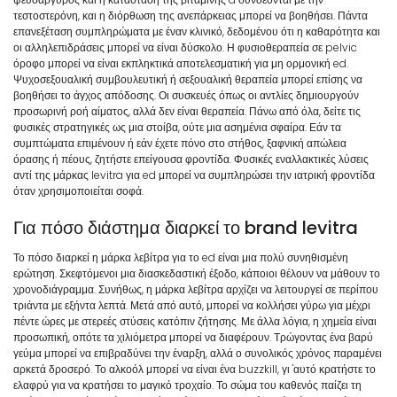
τεστοστερόνη, και η διόρθωση της ανεπάρκειας μπορεί να βοηθήσει. Πάντα
επανεξέταση συμπληρώματα με έναν κλινικό, δεδομένου ότι η καθαρότητα και
οι αλληλεπιδράσεις μπορεί να είναι δύσκολο. Η φυσιοθεραπεία σε pelvic
όροφο μπορεί να είναι εκπληκτικά αποτελεσματική για μη ορμονική ed.
Ψυχοσεξουαλική συμβουλευτική ή σεξουαλική θεραπεία μπορεί επίσης να
βοηθήσει το άγχος απόδοσης. Οι συσκευές όπως οι αντλίες δημιουργούν
προσωρινή ροή αίματος, αλλά δεν είναι θεραπεία. Πάνω από όλα, δείτε τις
φυσικές στρατηγικές ως μια στοίβα, ούτε μια ασημένια σφαίρα. Εάν τα
συμπτώματα επιμένουν ή εάν έχετε πόνο στο στήθος, ξαφνική απώλεια
όρασης ή πέους, ζητήστε επείγουσα φροντίδα. Φυσικές εναλλακτικές λύσεις
αντί της μάρκας levitra για ed μπορεί να συμπληρώσει την ιατρική φροντίδα
όταν χρησιμοποιείται σοφά.
Για πόσο διάστημα διαρκεί το brand levitra
Το πόσο διαρκεί η μάρκα λεβίτρα για το ed είναι μια πολύ συνηθισμένη
ερώτηση. Σκεφτόμενοι μια διασκεδαστική έξοδο, κάποιοι θέλουν να μάθουν το
χρονοδιάγραμμα. Συνήθως, η μάρκα λεβίτρα αρχίζει να λειτουργεί σε περίπου
τριάντα με εξήντα λεπτά. Μετά από αυτό, μπορεί να κολλήσει γύρω για μέχρι
πέντε ώρες με στερεές στύσεις κατόπιν ζήτησης. Με άλλα λόγια, η χημεία είναι
προσωπική, οπότε τα χιλιόμετρα μπορεί να διαφέρουν. Τρώγοντας ένα βαρύ
γεύμα μπορεί να επιβραδύνει την έναρξη, αλλά ο συνολικός χρόνος παραμένει
αρκετά δροσερό. Το αλκοόλ μπορεί να είναι ένα buzzkill, γι 'αυτό κρατήστε το
ελαφρύ για να κρατήσει το μαγικό τροχαίο. Το σώμα του καθενός παίζει τη