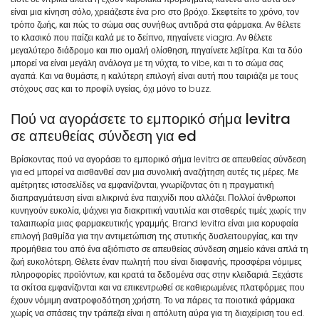
είναι μια κίνηση σόλο, χρειάζεστε ένα pro στο βρόχο. Σκεφτείτε το χρόνο, τον
τρόπο ζωής, και πώς το σώμα σας συνήθως αντιδρά στα φάρμακα. Αν θέλετε
το κλασικό που παίζει καλά με το δείπνο, πηγαίνετε viagra. Αν θέλετε
μεγαλύτερο διάδρομο και πιο ομαλή ολίσθηση, πηγαίνετε λεβίτρα. Και τα δύο
μπορεί να είναι μεγάλη ανάλογα με τη νύχτα, το vibe, και τι το σώμα σας
αγαπά. Και να θυμάστε, η καλύτερη επιλογή είναι αυτή που ταιριάζει με τους
στόχους σας και το προφίλ υγείας, όχι μόνο το buzz.
Πού να αγοράσετε το εμπορικό σήμα levitra
σε απευθείας σύνδεση για ed
Βρίσκοντας πού να αγοράσει το εμπορικό σήμα levitra σε απευθείας σύνδεση
για ed μπορεί να αισθανθεί σαν μια συνολική αναζήτηση αυτές τις μέρες. Με
αμέτρητες ιστοσελίδες να εμφανίζονται, γνωρίζοντας ότι η πραγματική
διαπραγμάτευση είναι ειλικρινά ένα παιχνίδι που αλλάζει. Πολλοί άνθρωποι
κυνηγούν ευκολία, ψάχνει για διακριτική ναυτιλία και σταθερές τιμές χωρίς την
ταλαιπωρία μιας φαρμακευτικής γραμμής. Brand levitra είναι μια κορυφαία
επιλογή βαθμίδα για την αντιμετώπιση της στυτικής δυσλειτουργίας, και την
προμήθεια του από ένα αξιόπιστο σε απευθείας σύνδεση σημείο κάνει απλά τη
ζωή ευκολότερη. Θέλετε έναν πωλητή που είναι διαφανής, προσφέρει νόμιμες
πληροφορίες προϊόντων, και κρατά τα δεδομένα σας στην κλειδαριά. Ξεχάστε
τα σκίτσα εμφανίζονται και να επικεντρωθεί σε καθιερωμένες πλατφόρμες που
έχουν νόμιμη ανατροφοδότηση χρήστη. Το να πάρεις τα ποιοτικά φάρμακα
χωρίς να σπάσεις την τράπεζα είναι η απόλυτη αύρα για τη διαχείριση του ed.