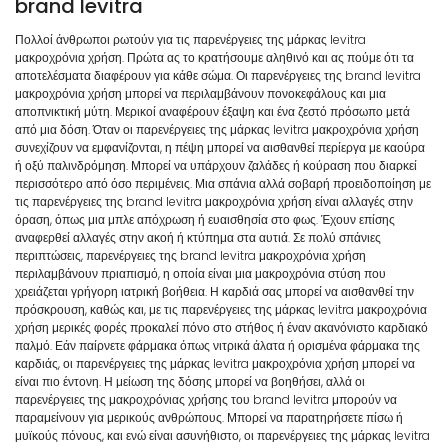
brand levitra
Πολλοί άνθρωποι ρωτούν για τις παρενέργειες της μάρκας levitra
μακροχρόνια χρήση. Πρώτα ας το κρατήσουμε αληθινό και ας πούμε ότι τα
αποτελέσματα διαφέρουν για κάθε σώμα. Οι παρενέργειες της brand levitra
μακροχρόνια χρήση μπορεί να περιλαμβάνουν πονοκεφάλους και μια
αποπνικτική μύτη. Μερικοί αναφέρουν έξαψη και ένα ζεστό πρόσωπο μετά
από μια δόση. Όταν οι παρενέργειες της μάρκας levitra μακροχρόνια χρήση
συνεχίζουν να εμφανίζονται, η πέψη μπορεί να αισθανθεί περίεργα με καούρα
ή οξύ παλινδρόμηση. Μπορεί να υπάρχουν ζαλάδες ή κούραση που διαρκεί
περισσότερο από όσο περιμένεις. Μια σπάνια αλλά σοβαρή προειδοποίηση με
τις παρενέργειες της brand levitra μακροχρόνια χρήση είναι αλλαγές στην
όραση, όπως μια μπλε απόχρωση ή ευαισθησία στο φως. Έχουν επίσης
αναφερθεί αλλαγές στην ακοή ή κτύπημα στα αυτιά. Σε πολύ σπάνιες
περιπτώσεις, παρενέργειες της brand levitra μακροχρόνια χρήση
περιλαμβάνουν πριαπισμό, η οποία είναι μια μακροχρόνια στύση που
χρειάζεται γρήγορη ιατρική βοήθεια. Η καρδιά σας μπορεί να αισθανθεί την
πρόσκρουση, καθώς και, με τις παρενέργειες της μάρκας levitra μακροχρόνια
χρήση μερικές φορές προκαλεί πόνο στο στήθος ή έναν ακανόνιστο καρδιακό
παλμό. Εάν παίρνετε φάρμακα όπως νιτρικά άλατα ή ορισμένα φάρμακα της
καρδιάς, οι παρενέργειες της μάρκας levitra μακροχρόνια χρήση μπορεί να
είναι πιο έντονη. Η μείωση της δόσης μπορεί να βοηθήσει, αλλά οι
παρενέργειες της μακροχρόνιας χρήσης του brand levitra μπορούν να
παραμείνουν για μερικούς ανθρώπους. Μπορεί να παρατηρήσετε πίσω ή
μυϊκούς πόνους, και ενώ είναι ασυνήθιστο, οι παρενέργειες της μάρκας levitra