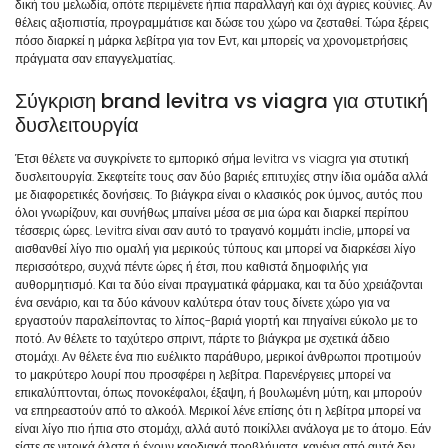
δική του μελωδία, οπότε περιμένετε ήπια παραλλαγή και όχι άγριες κούνιες. Αν
θέλεις αξιοπιστία, προγραμμάτισε και δώσε του χώρο να ζεσταθεί. Τώρα ξέρεις
πόσο διαρκεί η μάρκα λεβίτρα για τον Εντ, και μπορείς να χρονομετρήσεις
πράγματα σαν επαγγελματίας.
Σύγκριση brand levitra vs viagra για στυτική
δυσλειτουργία
Έτσι θέλετε να συγκρίνετε το εμπορικό σήμα levitra vs viagra για στυτική
δυσλειτουργία. Σκεφτείτε τους σαν δύο βαριές επιτυχίες στην ίδια ομάδα αλλά
με διαφορετικές δονήσεις. Το βιάγκρα είναι ο κλασικός ροκ ύμνος, αυτός που
όλοι γνωρίζουν, και συνήθως μπαίνει μέσα σε μια ώρα και διαρκεί περίπου
τέσσερις ώρες. Levitra είναι σαν αυτό το τραγανό κομμάτι indie, μπορεί να
αισθανθεί λίγο πιο ομαλή για μερικούς τύπους και μπορεί να διαρκέσει λίγο
περισσότερο, συχνά πέντε ώρες ή έτσι, που καθιστά δημοφιλής για
αυθορμητισμό. Και τα δύο είναι πραγματικά φάρμακα, και τα δύο χρειάζονται
ένα σενάριο, και τα δύο κάνουν καλύτερα όταν τους δίνετε χώρο για να
εργαστούν παραλείποντας το λίπος-βαριά γιορτή και πηγαίνει εύκολο με το
ποτό. Αν θέλετε το ταχύτερο σπριντ, πάρτε το βιάγκρα με σχετικά άδειο
στομάχι. Αν θέλετε ένα πιο ευέλικτο παράθυρο, μερικοί άνθρωποι προτιμούν
το μακρύτερο λουρί που προσφέρει η λεβίτρα. Παρενέργειες μπορεί να
επικαλύπτονται, όπως πονοκέφαλοι, έξαψη, ή βουλωμένη μύτη, και μπορούν
να επηρεαστούν από το αλκοόλ. Μερικοί λένε επίσης ότι η λεβίτρα μπορεί να
είναι λίγο πιο ήπια στο στομάχι, αλλά αυτό ποικίλλει ανάλογα με το άτομο. Εάν
είστε σε νιτρικά άλατα ή έχουν καρδιακά προβλήματα, κανένα από αυτά δεν