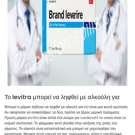
Το levitra μπορεί να ληφθεί με αλκοόλη για
Μπορεί η μάρκα λεβίτρα να ληφθεί με αλκοόλ για ed είναι μια κοινή ερώτηση.
Αν σκέφτεσαι να ανακατέψεις τα δύο, πρέπει να ξέρεις μερικά πράγματα.
Πρώτη μάρκα levitra είναι απλά ένα όνομα για vardenafil το οποίο είναι το
ενεργό συστατικό. Το φάρμακο αυτό βοηθά στην αύξηση της ροής του
αίματος. Το αλκοόλ είναι κατασταλτικό και μπορεί να χειροτερέψει την
κατάσταση. Μερικά ποτά μπορεί να σας χαλαρώσουν, αλλά η υπερβολική