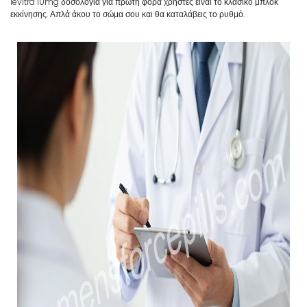
levitra 10mg δοσολογία για πρώτη φορά χρήστες είναι το κλασικό μπλοκ
εκκίνησης. Απλά άκου το σώμα σου και θα καταλάβεις το ρυθμό.