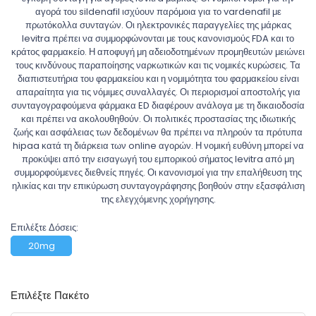
αγορά του sildenafil ισχύουν παρόμοια για το vardenafil με
πρωτόκολλα συνταγών. Οι ηλεκτρονικές παραγγελίες της μάρκας
levitra πρέπει να συμμορφώνονται με τους κανονισμούς FDA και το
κράτος φαρμακείο. Η αποφυγή μη αδειοδοτημένων προμηθευτών μειώνει
τους κινδύνους παραποίησης ναρκωτικών και τις νομικές κυρώσεις. Τα
διαπιστευτήρια του φαρμακείου και η νομιμότητα του φαρμακείου είναι
απαραίτητα για τις νόμιμες συναλλαγές. Οι περιορισμοί αποστολής για
συνταγογραφούμενα φάρμακα ED διαφέρουν ανάλογα με τη δικαιοδοσία
και πρέπει να ακολουθηθούν. Οι πολιτικές προστασίας της ιδιωτικής
ζωής και ασφάλειας των δεδομένων θα πρέπει να πληρούν τα πρότυπα
hipaa κατά τη διάρκεια των online αγορών. Η νομική ευθύνη μπορεί να
προκύψει από την εισαγωγή του εμπορικού σήματος levitra από μη
συμμορφούμενες διεθνείς πηγές. Οι κανονισμοί για την επαλήθευση της
ηλικίας και την επικύρωση συνταγογράφησης βοηθούν στην εξασφάλιση
της ελεγχόμενης χορήγησης.
Επιλέξτε Δόσεις:
20mg
Επιλέξτε Πακέτο