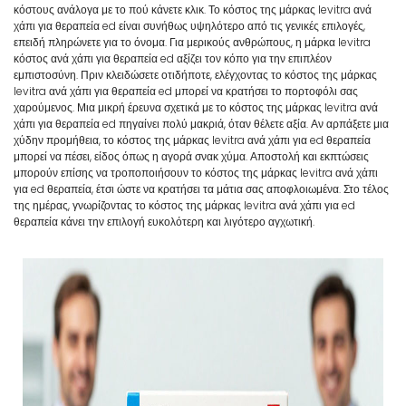
κόστους ανάλογα με το πού κάνετε κλικ. Το κόστος της μάρκας levitra ανά
χάπι για θεραπεία ed είναι συνήθως υψηλότερο από τις γενικές επιλογές,
επειδή πληρώνετε για το όνομα. Για μερικούς ανθρώπους, η μάρκα levitra
κόστος ανά χάπι για θεραπεία ed αξίζει τον κόπο για την επιπλέον
εμπιστοσύνη. Πριν κλειδώσετε οτιδήποτε, ελέγχοντας το κόστος της μάρκας
levitra ανά χάπι για θεραπεία ed μπορεί να κρατήσει το πορτοφόλι σας
χαρούμενος. Μια μικρή έρευνα σχετικά με το κόστος της μάρκας levitra ανά
χάπι για θεραπεία ed πηγαίνει πολύ μακριά, όταν θέλετε αξία. Αν αρπάξετε μια
χύδην προμήθεια, το κόστος της μάρκας levitra ανά χάπι για ed θεραπεία
μπορεί να πέσει, είδος όπως η αγορά σνακ χύμα. Αποστολή και εκπτώσεις
μπορούν επίσης να τροποποιήσουν το κόστος της μάρκας levitra ανά χάπι
για ed θεραπεία, έτσι ώστε να κρατήσει τα μάτια σας αποφλοιωμένα. Στο τέλος
της ημέρας, γνωρίζοντας το κόστος της μάρκας levitra ανά χάπι για ed
θεραπεία κάνει την επιλογή ευκολότερη και λιγότερο αγχωτική.