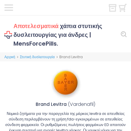
Αποτελεσματικά
χάπια στυτικής
δυσλειτουργίας για άνδρες |
MensForcePills.
Αρχική
Στυτική δυσλειτουργία
Brand Levitra
>
>
Brand Levitra
(Vardenafil)
Νομικά ζητήματα για την παραγγελία της μάρκας levitra σε απευθείας
σύνδεση περιλαμβάνουν τη χρήση fda-εγκεκριμένων σε απευθείας
σύνδεση φαρμακεία. Οι ρυθμιζόμενες πωλήσεις φαρμάκων ED απαιτούν
έγκυρη συνταγή για αγορές levitra μάρκας. Οι νομικοί νόμοι για την