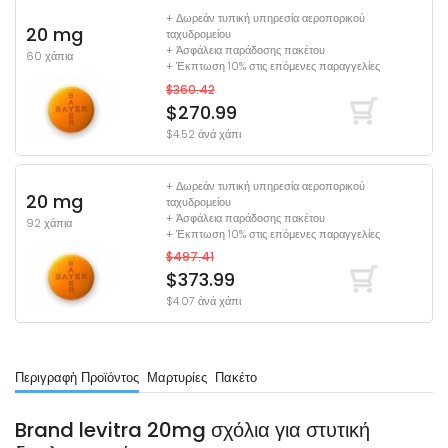
+ Δωρεάν τυπική υπηρεσία αεροπορικού
20 mg
ταχυδρομείου
+ Ἀσφάλεια παράδοσης πακέτου
60 χάπια
+ Έκπτωση 10% στις επόμενες παραγγελίες
$360.42
$270.99
$4.52 ἀνά χάπι
+ Δωρεάν τυπική υπηρεσία αεροπορικού
20 mg
ταχυδρομείου
+ Ἀσφάλεια παράδοσης πακέτου
92 χάπια
+ Έκπτωση 10% στις επόμενες παραγγελίες
$497.41
$373.99
$4.07 ἀνά χάπι
Περιγραφὴ Προϊόντος
Μαρτυρίες
Πακέτο
Brand levitra 20mg σχόλια για στυτική