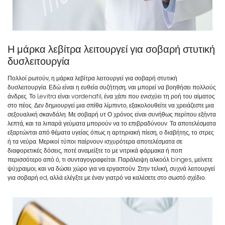
Η μάρκα λεβίτρα λειτουργεί για σοβαρή στυτική
δυσλειτουργία
Πολλοί ρωτούν, η μάρκα λεβίτρα λειτουργεί για σοβαρή στυτική
δυσλειτουργία. Εδώ είναι η ευθεία συζήτηση, ναι μπορεί να βοηθήσει πολλούς
άνδρες. Το Levitra είναι vardenafil, ένα χάπι που ενισχύει τη ροή του αίματος
στο πέος. Δεν δημιουργεί μια σπίθα λίμπιντο, εξακολουθείτε να χρειάζεστε μια
σεξουαλική σκανδάλη. Με σοβαρή υτ Ο χρόνος είναι συνήθως περίπου εξήντα
λεπτά, και τα λιπαρά γεύματα μπορούν να το επιβραδύνουν. Τα αποτελέσματα
εξαρτώνται από θέματα υγείας όπως η αρτηριακή πίεση, ο διαβήτης, το στρες
ή τα νεύρα. Μερικοί τύποι παίρνουν ισχυρότερα αποτελέσματα σε
διαφορετικές δόσεις, ποτέ αναμείξτε το με νιτρικά φάρμακα ή ποπ
περισσότερο από ό, τι συνταγογραφείται. Παράλειψη αλκοόλ binges, μείνετε
ψύχραιμοι, και να δώσει χώρο για να εργαστούν. Στην τελική, συχνά λειτουργεί
για σοβαρή ed, αλλά ελέγξτε με έναν γιατρό να καλέσετε στο σωστό σχέδιο.