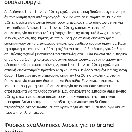
δυσλειτουργία
Διαβάζοντας brand levitra 20mg σχόλια για στυτική δυσλειτουργία είναι μια
έξυπνη κίνηση πριν από την αγορά. Το vibe από το εμπορικό σήμα levitra
20mg σχόλια για στυτική δυσλειτουργία είναι ως επί το πλείστον θετική για
την απόδοση. Μερικές brand levitra 20mg κριτικές για στυτική
δυσλειτουργία αναφέρουν ότι η έναρξη είναι ταχύτερη από άλλες επιλογές.
Μερικές κριτικές της μάρκας levitra 20mg για στυτική δυσλειτουργία
επισημαίνουν ότι το αποτέλεσμα διαρκεί ένα σταθερό χρονικό διάστημα. Κατά
τη σάρωση brand levitra 20mg σχόλια για στυτική δυσλειτουργία, θα δείτε
σημειώσεις σχετικά με σταθερότερα αποτελέσματα. Οι άνθρωποι στο εμπορικό
σήμα levitra 20mg κριτικές για στυτική δυσλειτουργία συχνά εκτιμούν την
αξιόπιστη ώθηση εμπιστοσύνης. Αρκετά brand levitra 20mg σχόλια για
στυτική δυσλειτουργία προτείνουν τη λήψη του με άδειο στομάχι για ταχύτερη
δράση. Παρενέργειες στο εμπορικό σήμα levitra 20mg σχόλια για στυτική
δυσλειτουργία είναι συνήθως ήπια και βραχύβια. Συνολικά, οι κριτικές της
levitra 20mg για τη στυτική δυσλειτουργία αναδεικνύουν σταθερά
αποτελέσματα για πολλούς χρήστες. Εάν συγκρίνετε το εμπορικό σήμα levitra
20mg σχόλια για στυτική δυσλειτουργία σε γενόσημα, η εμπειρία είναι
παρόμοια. Απλά κρατήστε τις προσδοκίες ρεαλιστικές και διαβάστε
περισσότερα brand levitra 20mg κριτικές για στυτική δυσλειτουργία για να
πάρετε την πλήρη εικόνα.
Φυσικές εναλλακτικές λύσεις για το brand
levitra