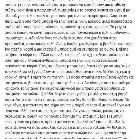
μπύρα ή τα οινοπνευματώδη ποτά μπορούν να εμποδίσουν μια σταθερή
στύση. Ποια είναι η πραγματική συμφωνία με το brand levitra να ληφθεί με
αλκοόλ για ed. Η ασφαλέστερη απάντηση είναι να το κρατήσεις ελαφρύ αν
πιεις. Ένα ή δύο ποτά μπορεί να είναι εντάξει για μερικούς, αλλά περισσότερα
από αυτά μπορούν να μειώσουν τις πιθανότητες επιτυχίας σας. Το μείγμα
μπορεί επίσης να κάνει παρενέργειες όπως πονοκέφαλοι ή ζάλη αισθάνονται
ισχυρότερη. Αυτός είναι ένας πονοκέφαλος που δεν χρειάζεσαι όταν
προσπαθείς να περάσεις καλά. Αν σχεδιάζεις μια ξεχωριστή βραδιά ίσως πιεις
ένα ποτήρι κρασί ή μια ελαφριά μπύρα αντί να χτυπήσεις το ουίσκι. Επίσης
σκέψου το σώμα σου. Όλοι έχουν διαφορετική ανοχή και ξέρεις καλύτερα το
σύστημά σου. Μερικοί άνθρωποι μπορεί να είναι μια χαρά ενώ άλλοι
αισθάνονται μακριά. Έτσι, αν ψάχνετε μπορεί να μάρκα λεβίτρα να ληφθεί με
το αλκοόλ για ed γνωρίζουν ότι η μετριοπάθεια είναι το κλειδί. Υπάρχει και η
χρονική στιγμή. Πάρτε το vardenafil με άδειο στομάχι για ταχύτερη δράση και
αποφύγετε το βαρύ ποτό περίπου την ίδια ώρα. Αν πίνεις, κράτα το σταθερό
και αργό. Το να τρως ένα καλό γεύμα νωρίτερα μπορεί να σε βοηθήσει να
αποφύγεις να νιώσεις ζαλάδα. Μην το αναμιγνύετε με άλλες ουσίες ή βαριά
πάρτι. Αυτό είναι το να ζητάς μπελάδες και δεν θα σε βοηθήσει καθόλου. Με
λίγα λόγια, η απάντηση στο σήμα levitra μπορεί να ληφθεί με αλκοόλ για ed
είναι ναι, αλλά μόνο σε μικρές ποσότητες. Αν γίνεις μεγάλος ρισκάρεις να
σκοτώσεις τα οφέλη και να νιώσεις άσχημα την επόμενη μέρα. Η έξυπνη
κίνηση είναι να μιλήσεις πρώτα με ένα γιατρό, αλλά να 'μαστε πάλι εδώ. Να
είστε έξυπνοι να είστε ασφαλείς και να έχετε την αύρα χαλαρή. Αν θέλεις τα
καλύτερα αποτελέσματα φέρσου σωστά στο σώμα σου και μην πιέζεις την
τύχη σου με αλκοόλ. Αυτό είναι το παιχνίδι σου γι' αυτό παίξτο σοφά. Όταν