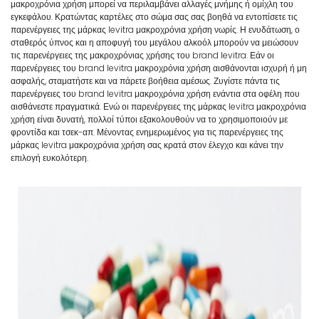
μακροχρόνια χρήση μπορεί να περιλαμβάνει αλλαγές μνήμης ή ομίχλη του
εγκεφάλου. Κρατώντας καρτέλες στο σώμα σας σας βοηθά να εντοπίσετε τις
παρενέργειες της μάρκας levitra μακροχρόνια χρήση νωρίς. Η ενυδάτωση, ο
σταθερός ύπνος και η αποφυγή του μεγάλου αλκοόλ μπορούν να μειώσουν
τις παρενέργειες της μακροχρόνιας χρήσης του brand levitra. Εάν οι
παρενέργειες του brand levitra μακροχρόνια χρήση αισθάνονται ισχυρή ή μη
ασφαλής, σταματήστε και να πάρετε βοήθεια αμέσως. Ζυγίστε πάντα τις
παρενέργειες του brand levitra μακροχρόνια χρήση ενάντια στα οφέλη που
αισθάνεστε πραγματικά. Ενώ οι παρενέργειες της μάρκας levitra μακροχρόνια
χρήση είναι δυνατή, πολλοί τύποι εξακολουθούν να το χρησιμοποιούν με
φροντίδα και τσεκ-απ. Μένοντας ενημερωμένος για τις παρενέργειες της
μάρκας levitra μακροχρόνια χρήση σας κρατά στον έλεγχο και κάνει την
επιλογή ευκολότερη.