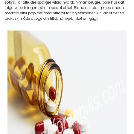
sollys. For alle, der spørger vilitra hvordan man bruger, bare husk at
følge vejledningen på din recept etiket. Bland det aldrig med anden
medicin eller pop det med nitrater for brystsmerter. Alt i alt er det en
praktisk måde at øge din tillid, når øjeblikket er rigtigt.