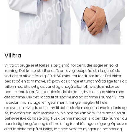
Vilitra
Vilitra at bruge er et fælles spørgsmål for dem, der søger en solid
løsning. Det første skridt er at få en lovlig recept fra din læge, så du
ved, det er sikkert for dig. 30 til 60 minutter før du får travlt. Det virker
bedst på en tom mave, så prøv at springe et tungt måltid lige før. Pop
pillen med et stort glas vand og undgå alkohol, hvis du ønsker de
bedste resultater. Du skal ikke fordoble dosis, hvis det ikke virker med
det samme. Giv det lidt tid til at sparke ind og komme i humør. Vilitra
hvordan man bruger er ligetil, men timing er nøglen til hele
oplevelsen. Hvis du er helt ny til dette, starte med den laveste dosis og
se, hvordan din krop reagerer. Virkningerne kan vare i flere timer, så du
behøver ikke at haste ting. Husk, denne medicin skaber ikke humør, du
har stadig brug for nogle stimulering for at få tingene i gang. Opbevar
altid tabletterne på et køligt, tørt sted væk fra nysgerrige hænder og