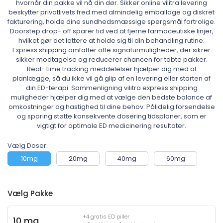
hvornår din pakke vil nå din dør. Sikker online vilitra levering
beskytter privatlivets fred med almindelig emballage og diskret
fakturering, holde dine sundhedsmæssige spørgsmål fortrolige.
Doorstep drop- off sparer tid ved at fjerne farmaceutiske linjer,
hvilket gør det lettere at holde sig til din behandling rutine.
Express shipping omfatter ofte signaturmuligheder, der sikrer
sikker modtagelse og reducerer chancen for tabte pakker.
Real- time tracking meddelelser hjælper dig med at
planlægge, så du ikke vil gå glip af en levering eller starten af
din ED-terapi. Sammenligning vilitra express shipping
muligheder hjælper dig med at vælge den bedste balance af
omkostninger og hastighed til dine behov. Pålidelig forsendelse
og sporing støtte konsekvente dosering tidsplaner, som er
vigtigt for optimale ED medicinering resultater.
Vælg Doser:
10mg
20mg
40mg
60mg
Vælg Pakke
+4 gratis ED piller
10 mg