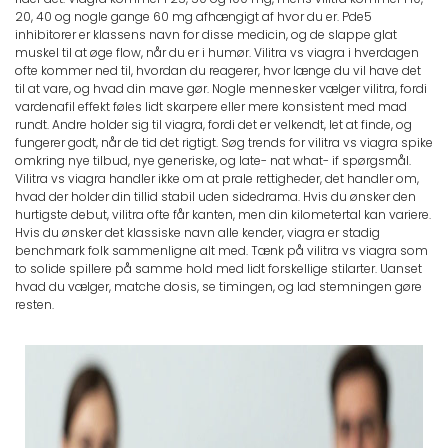
20, 40 og nogle gange 60 mg afhængigt af hvor du er. Pde5
inhibitorer er klassens navn for disse medicin, og de slappe glat
muskel til at øge flow, når du er i humør. Vilitra vs viagra i hverdagen
ofte kommer ned til, hvordan du reagerer, hvor længe du vil have det
til at vare, og hvad din mave gør. Nogle mennesker vælger vilitra, fordi
vardenafil effekt føles lidt skarpere eller mere konsistent med mad
rundt. Andre holder sig til viagra, fordi det er velkendt, let at finde, og
fungerer godt, når de tid det rigtigt. Søg trends for vilitra vs viagra spike
omkring nye tilbud, nye generiske, og late- nat what- if spørgsmål.
Vilitra vs viagra handler ikke om at prale rettigheder, det handler om,
hvad der holder din tillid stabil uden sidedrama. Hvis du ønsker den
hurtigste debut, vilitra ofte får kanten, men din kilometertal kan variere.
Hvis du ønsker det klassiske navn alle kender, viagra er stadig
benchmark folk sammenligne alt med. Tænk på vilitra vs viagra som
to solide spillere på samme hold med lidt forskellige stilarter. Uanset
hvad du vælger, matche dosis, se timingen, og lad stemningen gøre
resten.