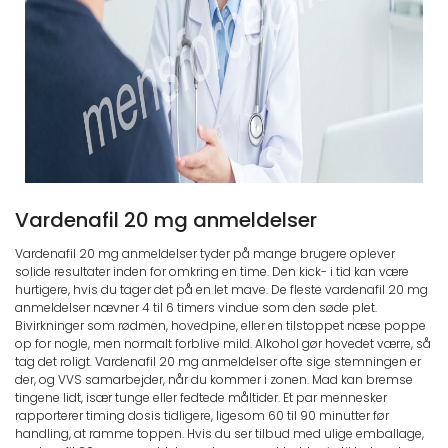
Vardenafil 20 mg anmeldelser
Vardenafil 20 mg anmeldelser tyder på mange brugere oplever
solide resultater inden for omkring en time. Den kick- i tid kan være
hurtigere, hvis du tager det på en let mave. De fleste vardenafil 20 mg
anmeldelser nævner 4 til 6 timers vindue som den søde plet.
Bivirkninger som rødmen, hovedpine, eller en tilstoppet næse poppe
op for nogle, men normalt forblive mild. Alkohol gør hovedet værre, så
tag det roligt. Vardenafil 20 mg anmeldelser ofte sige stemningen er
der, og VVS samarbejder, når du kommer i zonen. Mad kan bremse
tingene lidt, især tunge eller fedtede måltider. Et par mennesker
rapporterer timing dosis tidligere, ligesom 60 til 90 minutter før
handling, at ramme toppen. Hvis du ser tilbud med ulige emballage,