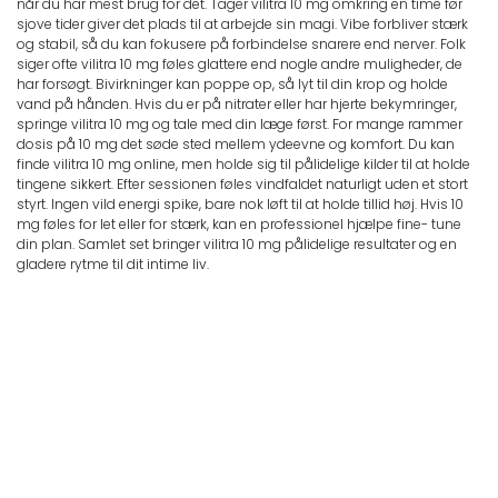
når du har mest brug for det. Tager vilitra 10 mg omkring en time før
sjove tider giver det plads til at arbejde sin magi. Vibe forbliver stærk
og stabil, så du kan fokusere på forbindelse snarere end nerver. Folk
siger ofte vilitra 10 mg føles glattere end nogle andre muligheder, de
har forsøgt. Bivirkninger kan poppe op, så lyt til din krop og holde
vand på hånden. Hvis du er på nitrater eller har hjerte bekymringer,
springe vilitra 10 mg og tale med din læge først. For mange rammer
dosis på 10 mg det søde sted mellem ydeevne og komfort. Du kan
finde vilitra 10 mg online, men holde sig til pålidelige kilder til at holde
tingene sikkert. Efter sessionen føles vindfaldet naturligt uden et stort
styrt. Ingen vild energi spike, bare nok løft til at holde tillid høj. Hvis 10
mg føles for let eller for stærk, kan en professionel hjælpe fine- tune
din plan. Samlet set bringer vilitra 10 mg pålidelige resultater og en
gladere rytme til dit intime liv.