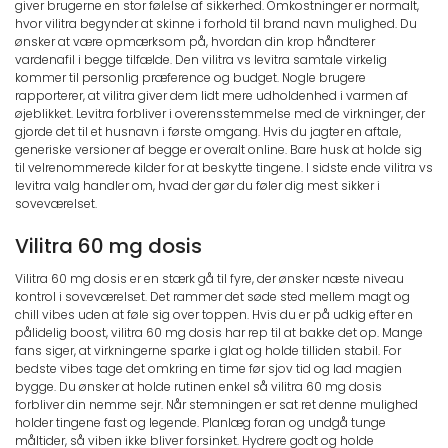
giver brugerne en stor følelse af sikkerhed. Omkostninger er normalt,
hvor vilitra begynder at skinne i forhold til brand navn mulighed. Du
ønsker at være opmærksom på, hvordan din krop håndterer
vardenafil i begge tilfælde. Den vilitra vs levitra samtale virkelig
kommer til personlig præference og budget. Nogle brugere
rapporterer, at vilitra giver dem lidt mere udholdenhed i varmen af
øjeblikket. Levitra forbliver i overensstemmelse med de virkninger, der
gjorde det til et husnavn i første omgang. Hvis du jagter en aftale,
generiske versioner af begge er overalt online. Bare husk at holde sig
til velrenommerede kilder for at beskytte tingene. I sidste ende vilitra vs
levitra valg handler om, hvad der gør du føler dig mest sikker i
soveværelset.
Vilitra 60 mg dosis
Vilitra 60 mg dosis er en stærk gå til fyre, der ønsker næste niveau
kontrol i soveværelset. Det rammer det søde sted mellem magt og
chill vibes uden at føle sig over toppen. Hvis du er på udkig efter en
pålidelig boost, vilitra 60 mg dosis har rep til at bakke det op. Mange
fans siger, at virkningerne sparke i glat og holde tilliden stabil. For
bedste vibes tage det omkring en time før sjov tid og lad magien
bygge. Du ønsker at holde rutinen enkel så vilitra 60 mg dosis
forbliver din nemme sejr. Når stemningen er sat ret denne mulighed
holder tingene fast og legende. Planlæg foran og undgå tunge
måltider, så viben ikke bliver forsinket. Hydrere godt og holde