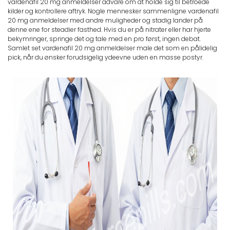
vardenafil 20 mg anmeldelser advare om at holde sig til betroede
kilder og kontrollere aftryk. Nogle mennesker sammenligne vardenafil
20 mg anmeldelser med andre muligheder og stadig lander på
denne ene for steadier fasthed. Hvis du er på nitrater eller har hjerte
bekymringer, springe det og tale med en pro først, ingen debat.
Samlet set vardenafil 20 mg anmeldelser male det som en pålidelig
pick, når du ønsker forudsigelig ydeevne uden en masse postyr.