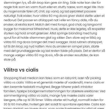
stemningen lys, så din krop kan gøre sin ting. Side noter kan ske for
nogle folk som en varm flush eller en stuffy næse, som regel lille. Hvis
du nogensinde føler off, chill, sip vand, og lad øjeblikket passere
naturligt. Folk elsker, hvor vilitra 60 mg dosis giver stabil støtte uden et
nedbrud. Det passer en afslappet nat i eller en fancy date, når du
ønsker, at ekstra kant. Match det med forspil, god chat, og langsomt
bygge for maksimal tilfredshed. Husk, dette er ikke legetøj, så respekter
styrken og hold smart grænser. Altid springe blanding med tung
sprut for at holde strømmen glat og sikker. Den store sejr er tillid, og
vilitra 60 mg dosis bringer det med swagger. Hold rutinen afslappet,
lyt til din krop, og nyd natten. Hvis du ønsker en simpel plan, starte
med det grundlæggende og lad resten falde på plads. Det er derfor så
mange vælger vilitra 60 mg dosis, når de ønsker resultater, de kan
stole på.
Vilitra vs cialis
Shopping til ed medicin kan føles som en labyrint, især når picking
vilitra vs cialis. Vilitra er et generisk mærke af vardenafil, mens cialis er
den berømte tadalafil mulighed. Begge tilhører pde5 inhibitor
familien, hjælpe blodgennemstrømningen for stærkere erektioner. Ved
sammenligning vilitra vs cialis, mange fyre mærke cialis varer
længere, ofte op til 36 timer. Vilitra starter ret hurtigt, normalt inden for
30 til 60 minutter, hvilket gør det solidt til spontane øjeblikke. Cialis kan
tages dagligt i en lavere dosis, som nogle foretrækker for altid at være