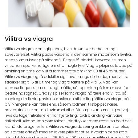
Vilitra vs viagra
Vilitra vs viagra er en rigtig snak, hvis du ønsker bedre timing i
soveværelset. Vilitra packs vardenafil, den samme motor som levitra,
mens viagra kører på sildenafil. Begge få blodet i bevægelse, men
vilitra kan sparke hurtigere ind for nogle fyre. Viagra plejer at toppe på
omkring en time, og vilitra rammer ofte omkring 30 til 45 minutter.
Vilitra vs viagra også adskiller sig i hvor længe de holder, med vilitra
strækker sig til 5 til 6 timer og viagra tættere på 4 til 5. Mad kan
bremse tingene, især et tungt måltid, så tag enten på tom mave for
bedste hastighed. Greasy spiser ramt viagra hårdere end vilitra, så
planlæg din timing, hvis du ønsker en sikker ting. Vilitra vs viagra på
bivirkningerne kan føles ens, såsom rødmen, tilstoppet næse,
hovedpine eller en mild svimmel vibe. Din læge kan læne sig en vej,
hvis du tager nitrater eller har hjerte ting, fordi blanding kan være
risikabelt. Alkohol kan gøre faldet i blodtrykket mere ægte, så hold det
let, når du bruger enten. Vilitra vs viagra dosering er ikke en størrelse,
og startere ofte gå med en lavere pille for at se, hvordan deres krop
rider det. Viagra kommer i 25, 50 og 100 mg, mens vilitra kommer i 10,