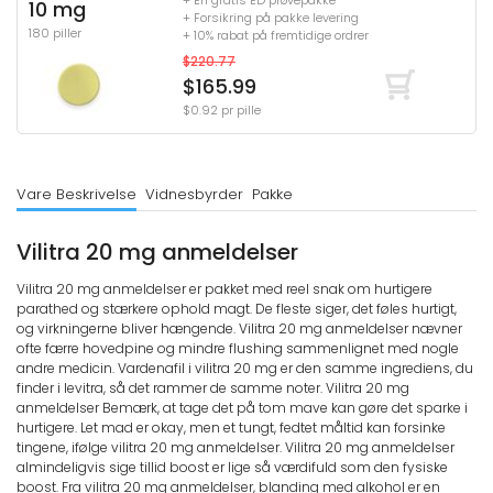
+ En gratis ED prøvepakke
10 mg
+ Forsikring på pakke levering
180 piller
+ 10% rabat på fremtidige ordrer
$220.77
$165.99
$0.92 pr pille
Vare Beskrivelse
Vidnesbyrder
Pakke
Vilitra 20 mg anmeldelser
Vilitra 20 mg anmeldelser er pakket med reel snak om hurtigere
parathed og stærkere ophold magt. De fleste siger, det føles hurtigt,
og virkningerne bliver hængende. Vilitra 20 mg anmeldelser nævner
ofte færre hovedpine og mindre flushing sammenlignet med nogle
andre medicin. Vardenafil i vilitra 20 mg er den samme ingrediens, du
finder i levitra, så det rammer de samme noter. Vilitra 20 mg
anmeldelser Bemærk, at tage det på tom mave kan gøre det sparke i
hurtigere. Let mad er okay, men et tungt, fedtet måltid kan forsinke
tingene, ifølge vilitra 20 mg anmeldelser. Vilitra 20 mg anmeldelser
almindeligvis sige tillid boost er lige så værdifuld som den fysiske
boost. Fra vilitra 20 mg anmeldelser, blanding med alkohol er en