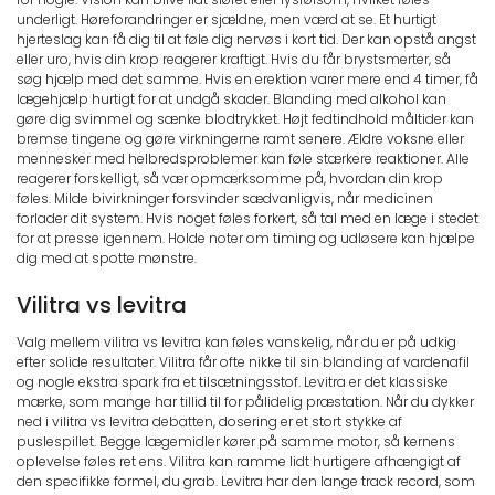
underligt. Høreforandringer er sjældne, men værd at se. Et hurtigt
hjerteslag kan få dig til at føle dig nervøs i kort tid. Der kan opstå angst
eller uro, hvis din krop reagerer kraftigt. Hvis du får brystsmerter, så
søg hjælp med det samme. Hvis en erektion varer mere end 4 timer, få
lægehjælp hurtigt for at undgå skader. Blanding med alkohol kan
gøre dig svimmel og sænke blodtrykket. Højt fedtindhold måltider kan
bremse tingene og gøre virkningerne ramt senere. Ældre voksne eller
mennesker med helbredsproblemer kan føle stærkere reaktioner. Alle
reagerer forskelligt, så vær opmærksomme på, hvordan din krop
føles. Milde bivirkninger forsvinder sædvanligvis, når medicinen
forlader dit system. Hvis noget føles forkert, så tal med en læge i stedet
for at presse igennem. Holde noter om timing og udløsere kan hjælpe
dig med at spotte mønstre.
Vilitra vs levitra
Valg mellem vilitra vs levitra kan føles vanskelig, når du er på udkig
efter solide resultater. Vilitra får ofte nikke til sin blanding af vardenafil
og nogle ekstra spark fra et tilsætningsstof. Levitra er det klassiske
mærke, som mange har tillid til for pålidelig præstation. Når du dykker
ned i vilitra vs levitra debatten, dosering er et stort stykke af
puslespillet. Begge lægemidler kører på samme motor, så kernens
oplevelse føles ret ens. Vilitra kan ramme lidt hurtigere afhængigt af
den specifikke formel, du grab. Levitra har den lange track record, som