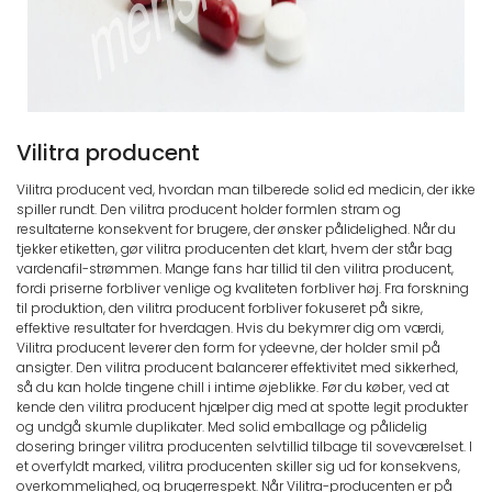
Vilitra producent
Vilitra producent ved, hvordan man tilberede solid ed medicin, der ikke
spiller rundt. Den vilitra producent holder formlen stram og
resultaterne konsekvent for brugere, der ønsker pålidelighed. Når du
tjekker etiketten, gør vilitra producenten det klart, hvem der står bag
vardenafil-strømmen. Mange fans har tillid til den vilitra producent,
fordi priserne forbliver venlige og kvaliteten forbliver høj. Fra forskning
til produktion, den vilitra producent forbliver fokuseret på sikre,
effektive resultater for hverdagen. Hvis du bekymrer dig om værdi,
Vilitra producent leverer den form for ydeevne, der holder smil på
ansigter. Den vilitra producent balancerer effektivitet med sikkerhed,
så du kan holde tingene chill i intime øjeblikke. Før du køber, ved at
kende den vilitra producent hjælper dig med at spotte legit produkter
og undgå skumle duplikater. Med solid emballage og pålidelig
dosering bringer vilitra producenten selvtillid tilbage til soveværelset. I
et overfyldt marked, vilitra producenten skiller sig ud for konsekvens,
overkommelighed, og brugerrespekt. Når Vilitra-producenten er på