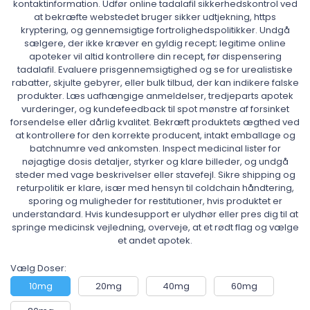
kontaktinformation. Udfør online tadalafil sikkerhedskontrol ved
at bekræfte webstedet bruger sikker udtjekning, https
kryptering, og gennemsigtige fortrolighedspolitikker. Undgå
sælgere, der ikke kræver en gyldig recept; legitime online
apoteker vil altid kontrollere din recept, før dispensering
tadalafil. Evaluere prisgennemsigtighed og se for urealistiske
rabatter, skjulte gebyrer, eller bulk tilbud, der kan indikere falske
produkter. Læs uafhængige anmeldelser, tredjeparts apotek
vurderinger, og kundefeedback til spot mønstre af forsinket
forsendelse eller dårlig kvalitet. Bekræft produktets ægthed ved
at kontrollere for den korrekte producent, intakt emballage og
batchnumre ved ankomsten. Inspect medicinal lister for
nøjagtige dosis detaljer, styrker og klare billeder, og undgå
steder med vage beskrivelser eller stavefejl. Sikre shipping og
returpolitik er klare, især med hensyn til coldchain håndtering,
sporing og muligheder for restitutioner, hvis produktet er
understandard. Hvis kundesupport er ulydhør eller pres dig til at
springe medicinsk vejledning, overveje, at et rødt flag og vælge
et andet apotek.
Vælg Doser:
10mg
20mg
40mg
60mg