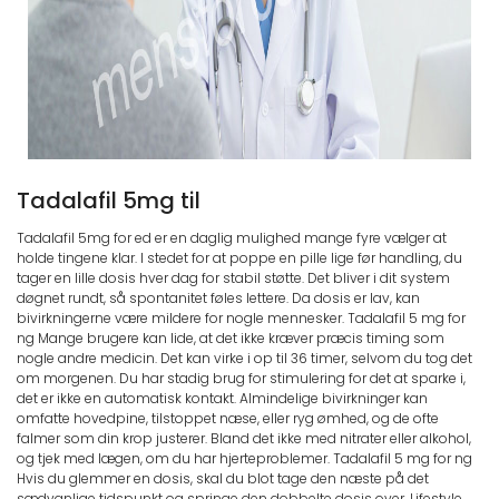
Tadalafil 5mg til
Tadalafil 5mg for ed er en daglig mulighed mange fyre vælger at
holde tingene klar. I stedet for at poppe en pille lige før handling, du
tager en lille dosis hver dag for stabil støtte. Det bliver i dit system
døgnet rundt, så spontanitet føles lettere. Da dosis er lav, kan
bivirkningerne være mildere for nogle mennesker. Tadalafil 5 mg for
ng Mange brugere kan lide, at det ikke kræver præcis timing som
nogle andre medicin. Det kan virke i op til 36 timer, selvom du tog det
om morgenen. Du har stadig brug for stimulering for det at sparke i,
det er ikke en automatisk kontakt. Almindelige bivirkninger kan
omfatte hovedpine, tilstoppet næse, eller ryg ømhed, og de ofte
falmer som din krop justerer. Bland det ikke med nitrater eller alkohol,
og tjek med lægen, om du har hjerteproblemer. Tadalafil 5 mg for ng
Hvis du glemmer en dosis, skal du blot tage den næste på det
sædvanlige tidspunkt og springe den dobbelte dosis over. Lifestyle