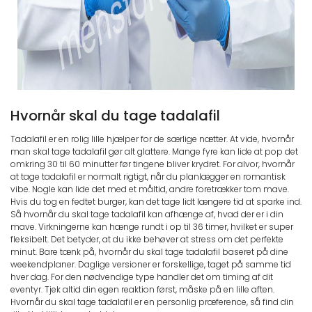
Hvornår skal du tage tadalafil
Tadalafil er en rolig lille hjælper for de særlige nætter. At vide, hvornår
man skal tage tadalafil gør alt glattere. Mange fyre kan lide at pop det
omkring 30 til 60 minutter før tingene bliver krydret. For alvor, hvornår
at tage tadalafil er normalt rigtigt, når du planlægger en romantisk
vibe. Nogle kan lide det med et måltid, andre foretrækker tom mave.
Hvis du tog en fedtet burger, kan det tage lidt længere tid at sparke ind.
Så hvornår du skal tage tadalafil kan afhænge af, hvad der er i din
mave. Virkningerne kan hænge rundt i op til 36 timer, hvilket er super
fleksibelt. Det betyder, at du ikke behøver at stress om det perfekte
minut. Bare tænk på, hvornår du skal tage tadalafil baseret på dine
weekendplaner. Daglige versioner er forskellige, taget på samme tid
hver dag. For den nødvendige type handler det om timing af dit
eventyr. Tjek altid din egen reaktion først, måske på en lille aften.
Hvornår du skal tage tadalafil er en personlig præference, så find din