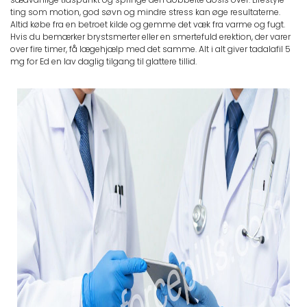
ting som motion, god søvn og mindre stress kan øge resultaterne.
Altid købe fra en betroet kilde og gemme det væk fra varme og fugt.
Hvis du bemærker brystsmerter eller en smertefuld erektion, der varer
over fire timer, få lægehjælp med det samme. Alt i alt giver tadalafil 5
mg for Ed en lav daglig tilgang til glattere tillid.