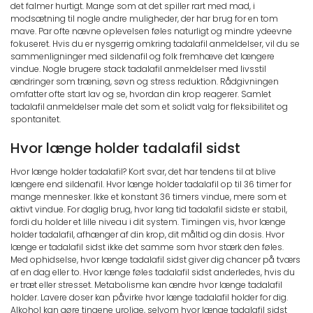
det falmer hurtigt. Mange som at det spiller rart med mad, i
modsætning til nogle andre muligheder, der har brug for en tom
mave. Par ofte nævne oplevelsen føles naturligt og mindre ydeevne
fokuseret. Hvis du er nysgerrig omkring tadalafil anmeldelser, vil du se
sammenligninger med sildenafil og folk fremhæve det længere
vindue. Nogle brugere stack tadalafil anmeldelser med livsstil
ændringer som træning, søvn og stress reduktion. Rådgivningen
omfatter ofte start lav og se, hvordan din krop reagerer. Samlet
tadalafil anmeldelser male det som et solidt valg for fleksibilitet og
spontanitet.
Hvor længe holder tadalafil sidst
Hvor længe holder tadalafil? Kort svar, det har tendens til at blive
længere end sildenafil. Hvor længe holder tadalafil op til 36 timer for
mange mennesker. Ikke et konstant 36 timers vindue, mere som et
aktivt vindue. For daglig brug, hvor lang tid tadalafil sidste er stabil,
fordi du holder et lille niveau i dit system. Timingen vis, hvor længe
holder tadalafil, afhænger af din krop, dit måltid og din dosis. Hvor
længe er tadalafil sidst ikke det samme som hvor stærk den føles.
Med ophidselse, hvor længe tadalafil sidst giver dig chancer på tværs
af en dag eller to. Hvor længe føles tadalafil sidst anderledes, hvis du
er træt eller stresset. Metabolisme kan ændre hvor længe tadalafil
holder. Lavere doser kan påvirke hvor længe tadalafil holder for dig.
Alkohol kan gøre tingene urolige, selvom hvor længe tadalafil sidst