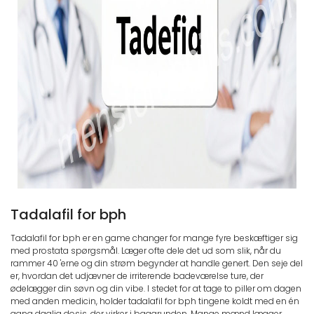
Tadalafil for bph
Tadalafil for bph er en game changer for mange fyre beskæftiger sig
med prostata spørgsmål. Læger ofte dele det ud som slik, når du
rammer 40 'erne og din strøm begynder at handle genert. Den seje del
er, hvordan det udjævner de irriterende badeværelse ture, der
ødelægger din søvn og din vibe. I stedet for at tage to piller om dagen
med anden medicin, holder tadalafil for bph tingene koldt med en én
gang daglig dosis, der virker i baggrunden. Mange mænd lægger