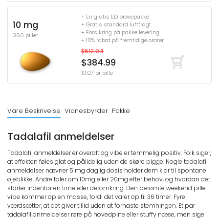
+ En gratis ED prøvepakke
10 mg
+ Gratis standard luftfragt
+ Forsikring på pakke levering
360 piller
+ 10% rabat på fremtidige ordrer
$512.04
$384.99
$1.07 pr pille
Vare Beskrivelse
Vidnesbyrder
Pakke
Tadalafil anmeldelser
Tadalafil anmeldelser er overalt og vibe er temmelig positiv. Folk siger,
at effekten føles glat og pålidelig uden de skøre pigge. Nogle tadalafil
anmeldelser nævner 5 mg daglig dosis holder dem klar til spontane
øjeblikke. Andre taler om 10mg eller 20mg efter behov, og hvordan det
starter indenfor en time eller deromkring. Den berømte weekend pille
vibe kommer op en masse, fordi det varer op til 36 timer. Fyre
værdsætter, at det giver tillid uden at forhaste stemningen. Et par
tadalafil anmeldelser røre på hovedpine eller stuffy næse, men sige