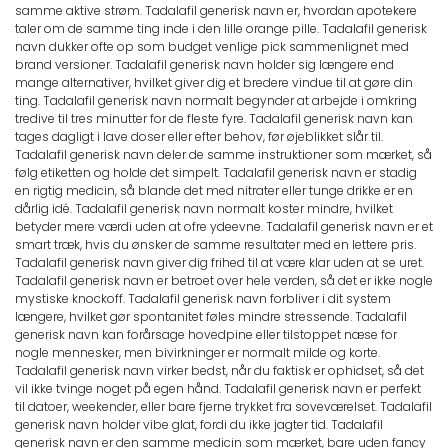
samme aktive strøm. Tadalafil generisk navn er, hvordan apotekere
taler om de samme ting inde i den lille orange pille. Tadalafil generisk
navn dukker ofte op som budget venlige pick sammenlignet med
brand versioner. Tadalafil generisk navn holder sig længere end
mange alternativer, hvilket giver dig et bredere vindue til at gøre din
ting. Tadalafil generisk navn normalt begynder at arbejde i omkring
tredive til tres minutter for de fleste fyre. Tadalafil generisk navn kan
tages dagligt i lave doser eller efter behov, før øjeblikket slår til.
Tadalafil generisk navn deler de samme instruktioner som mærket, så
følg etiketten og holde det simpelt. Tadalafil generisk navn er stadig
en rigtig medicin, så blande det med nitrater eller tunge drikke er en
dårlig idé. Tadalafil generisk navn normalt koster mindre, hvilket
betyder mere værdi uden at ofre ydeevne. Tadalafil generisk navn er et
smart træk, hvis du ønsker de samme resultater med en lettere pris.
Tadalafil generisk navn giver dig frihed til at være klar uden at se uret.
Tadalafil generisk navn er betroet over hele verden, så det er ikke nogle
mystiske knockoff. Tadalafil generisk navn forbliver i dit system
længere, hvilket gør spontanitet føles mindre stressende. Tadalafil
generisk navn kan forårsage hovedpine eller tilstoppet næse for
nogle mennesker, men bivirkninger er normalt milde og korte.
Tadalafil generisk navn virker bedst, når du faktisk er ophidset, så det
vil ikke tvinge noget på egen hånd. Tadalafil generisk navn er perfekt
til datoer, weekender, eller bare fjerne trykket fra soveværelset. Tadalafil
generisk navn holder vibe glat, fordi du ikke jagter tid. Tadalafil
generisk navn er den samme medicin som mærket, bare uden fancy