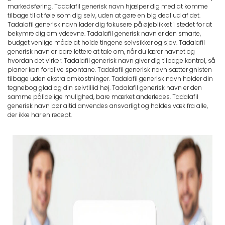
markedsføring. Tadalafil generisk navn hjælper dig med at komme
tilbage til at føle som dig selv, uden at gøre en big deal ud af det.
Tadalafil generisk navn lader dig fokusere på øjeblikket i stedet for at
bekymre dig om ydeevne. Tadalafil generisk navn er den smarte,
budget venlige måde at holde tingene selvsikker og sjov. Tadalafil
generisk navn er bare lettere at tale om, når du lærer navnet og
hvordan det virker. Tadalafil generisk navn giver dig tilbage kontrol, så
planer kan forblive spontane. Tadalafil generisk navn sætter gnisten
tilbage uden ekstra omkostninger. Tadalafil generisk navn holder din
tegnebog glad og din selvtillid høj. Tadalafil generisk navn er den
samme pålidelige mulighed, bare mærket anderledes. Tadalafil
generisk navn bør altid anvendes ansvarligt og holdes væk fra alle,
der ikke har en recept.