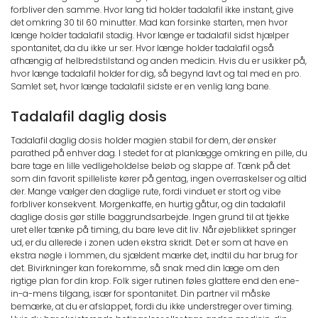
forbliver den samme. Hvor lang tid holder tadalafil ikke instant, give
det omkring 30 til 60 minutter. Mad kan forsinke starten, men hvor
længe holder tadalafil stadig. Hvor længe er tadalafil sidst hjælper
spontanitet, da du ikke ur ser. Hvor længe holder tadalafil også
afhængig af helbredstilstand og anden medicin. Hvis du er usikker på,
hvor længe tadalafil holder for dig, så begynd lavt og tal med en pro.
Samlet set, hvor længe tadalafil sidste er en venlig lang bane.
Tadalafil daglig dosis
Tadalafil daglig dosis holder magien stabil for dem, der ønsker
parathed på enhver dag. I stedet for at planlægge omkring en pille, du
bare tage en lille vedligeholdelse beløb og slappe af. Tænk på det
som din favorit spilleliste kører på gentag, ingen overraskelser og altid
der. Mange vælger den daglige rute, fordi vinduet er stort og vibe
forbliver konsekvent. Morgenkaffe, en hurtig gåtur, og din tadalafil
daglige dosis gør stille baggrundsarbejde. Ingen grund til at tjekke
uret eller tænke på timing, du bare leve dit liv. Når øjeblikket springer
ud, er du allerede i zonen uden ekstra skridt. Det er som at have en
ekstra nøgle i lommen, du sjældent mærke det, indtil du har brug for
det. Bivirkninger kan forekomme, så snak med din læge om den
rigtige plan for din krop. Folk siger rutinen føles glattere end den ene-
in-a-mens tilgang, især for spontanitet. Din partner vil måske
bemærke, at du er afslappet, fordi du ikke understreger over timing.