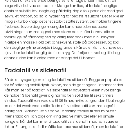
Hvis du har eksisterende betingelser eller tage anden medicin, din
læge vil vide, hvad der passer. Mange kan lide, at tadalafil daglige
dosis er subtile, lav-nøgle, og pålidelig. Nogle folk parre det med god
søvn, let motion, og solid hydrering for bedste resultater. Det er ikke en
magisk turbo knap, det er et stabilt støttesystem, der holder tingene
flydende. Lavere daglige mængder kan undertiden reducere
bivirkninger sammenlignet med større doser efter behov. Alle er
forskellige, så tålmodighed og ærlig feedback med din udbyder
hjælpe en masse. Hold det konsekvent, stole på processen, og lad
den daglige rytme arbejde i baggrunden. Når du er klar til at have det
sjovt, har tadalafil daglig dosis din ryg. Du fortjener trøst og tillid, og
denne rutine kan hjælpe med at bringe det til bordet.
Tadalafil vs sildenafil
Så du er nysgerrig omkring tadalafil vs sildenafil. Begge er populære
for håndtering erektil dysfunktion, men de gør tingene lidt anderledes.
Når man ser på tadalafil vs sildenafil er hovedforskellen hvor længe
de holder. Sildenafil giver dig normalt en solid fire til seks timers
vindue. Tadalafil kan vare op til 36 timer, hvilket er grunden til, at nogle
kalder det weekenden pille. Tadalafil vs sildenafil kommer også i
hastighed. Sildenafil kan sparke i omkring tredive til tres minutter,
mens tadalafil kan tage omkring tredive minutter eller en smule
længere. Når det kommer til tadalafil vs sildenafil mad kan være en
faktor. Et tungt eller fedt måltid kan bremse sildenafil, men tadalafil er