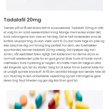
Tadalafil 20mg
Tænker på at få det ekstra løft til soveværelset. Tadalafil 20mg er ofte
et valg for en solid weekendstemning. Mange mennesker elsker det,
fordi virkningerne kan vare en hel dag. Det er helt anderledes end de
kortere skuespil ting, du kan være vant til. Du kan bare tage en pille og
ikke bekymre dig om timing ting perfekt. For dem, der foretrækker
spontanitet, skinner tadalafil 20mg virkelig. Det hjælper dig ind i
zonen, når øjeblikket føles rigtigt. Det kaldenavn for denne dosis er
normalt weekenden pille for en god grund. Bare husk at holde vand i
nærheden, fordi hydrering er nøglen. At chatte med din læge er altid
det klogeste spil, før du starter. Sørg for at købe fra en betroet kilde for
at undgå spinkle knockoff. At få din selvtillid tilbage kan ændre hele dit
syn. Hold dig til den anbefalede vejledning og lad virkningerne gøre
deres ting. Nyd friheden og gør dig klar til en god tid.