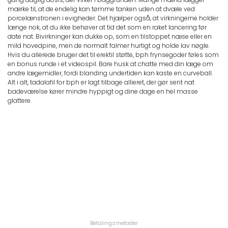
mærke til, at de endelig kan tømme tanken uden at dvæle ved
porcelænstronen i evigheder. Det hjælper også, at virkningerne holder
længe nok, at du ikke behøver at tid det som en raket lancering før
date nat. Bivirkninger kan dukke op, som en tilstoppet næse eller en
mild hovedpine, men de normalt falmer hurtigt og holde lav nøgle.
Hvis du allerede bruger det til erektil støtte, bph frynsegoder føles som
en bonus runde i et videospil. Bare husk at chatte med din læge om
andre lægemidler, fordi blanding undertiden kan kaste en curveball.
Alt i alt, tadalafil for bph er lagt tilbage allieret, der gør sent nat
badeværelse kører mindre hyppigt og dine dage en hel masse
glattere.
Betalingsmetoder