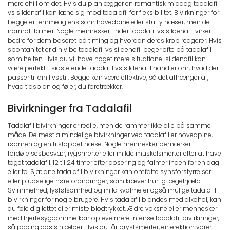
mere chill om det. Hvis du planlægger en romantisk middag tadalafil
vs sildenafil kan læne sig mod tadalafil for fleksibilitet. Bivirkninger for
begge er temmelig ens som hovedpine eller stuffy næser, men de
normalt falmer. Nogle mennesker finder tadalafil vs sildenafil virker
bedre for dem baseret på timing og hvordan deres krop reagerer. Hvis
spontanitet er din vibe tadalafil vs sildenafil peger ofte på tadalafil
som helten. Hvis du vil have noget mere situationel sildenafil kan
være perfekt. I sidste ende tadalafil vs sildenafil handler om, hvad der
passer til din livsstil. Begge kan være effektive, så det afhænger af,
hvad tidsplan og føler, du foretrækker.
Bivirkninger fra Tadalafil
Tadalafil bivirkninger er reelle, men de rammer ikke alle på samme
måde. De mest almindelige bivirkninger ved tadalafil er hovedpine,
rødmen og en tilstoppet næse. Nogle mennesker bemærker
fordøjelsesbesvær, rygsmerter eller milde muskelsmerter efter at have
taget tadalafil. 12 til 24 timer efter dosering og falmer inden for en dag
eller to. Sjældne tadalafil bivirkninger kan omfatte synsforstyrrelser
eller pludselige høreforandringer, som kræver hurtig lægehjælp.
Svimmelhed, lysfølsomhed og mild kvalme er også mulige tadalafil
bivirkninger for nogle brugere. Hvis tadalafil blandes med alkohol, kan
du føle dig lettet eller miste blodtrykket. Ældre voksne eller mennesker
med hjertesygdomme kan opleve mere intense tadalafil bivirkninger,
så pacing dosis hjælper. Hvis du får brystsmerter, en erektion varer