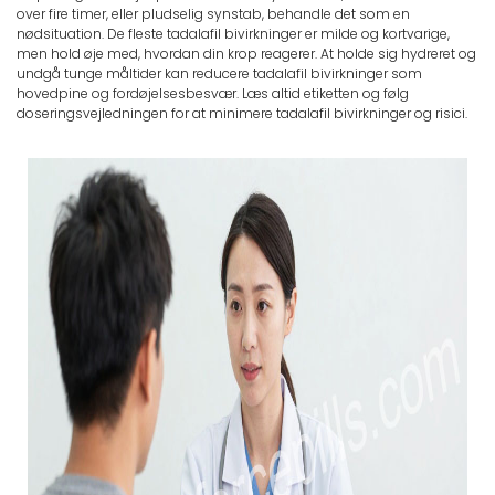
over fire timer, eller pludselig synstab, behandle det som en
nødsituation. De fleste tadalafil bivirkninger er milde og kortvarige,
men hold øje med, hvordan din krop reagerer. At holde sig hydreret og
undgå tunge måltider kan reducere tadalafil bivirkninger som
hovedpine og fordøjelsesbesvær. Læs altid etiketten og følg
doseringsvejledningen for at minimere tadalafil bivirkninger og risici.