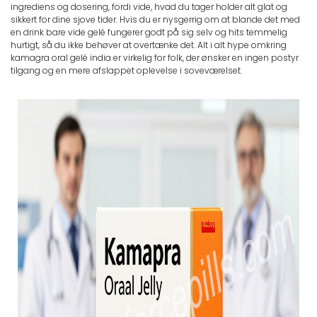
ingrediens og dosering, fordi vide, hvad du tager holder alt glat og
sikkert for dine sjove tider. Hvis du er nysgerrig om at blande det med
en drink bare vide gelé fungerer godt på sig selv og hits temmelig
hurtigt, så du ikke behøver at overtænke det. Alt i alt hype omkring
kamagra oral gelé india er virkelig for folk, der ønsker en ingen postyr
tilgang og en mere afslappet oplevelse i soveværelset.