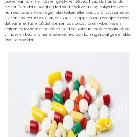
pakker kan komme i forskellige styrker, så ved, hvad du har, før du
starter. Gem det et køligt og tørt sted, fordi varme og sollys kan være
humørdræbere. Hvis noget føles forkert, eller hvis du får brystsmerter
eller en smertefuld erektion, der ikke vil stoppe, søge lægehjælp med
det samme. Tænk på det som en bas boost for din vibe, ikke en
erstatning for samlet sundhed. Hold det koldt, respektere dosis, og du
vil have en bedre fornemmelse af, hvordan kamagra oral gelé effekter
føler i din verden.