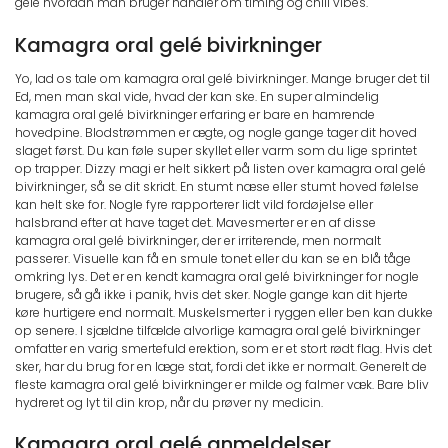
gelé hvordan man bruger handler om timing og chill vibes.
Kamagra oral gelé bivirkninger
Yo, lad os tale om kamagra oral gelé bivirkninger. Mange bruger det til
Ed, men man skal vide, hvad der kan ske. En super almindelig
kamagra oral gelé bivirkninger erfaring er bare en hamrende
hovedpine. Blodstrømmen er ægte, og nogle gange tager dit hoved
slaget først. Du kan føle super skyllet eller varm som du lige sprintet
op trapper. Dizzy magi er helt sikkert på listen over kamagra oral gelé
bivirkninger, så se dit skridt. En stumt næse eller stumt hoved følelse
kan helt ske for. Nogle fyre rapporterer lidt vild fordøjelse eller
halsbrand efter at have taget det. Mavesmerter er en af disse
kamagra oral gelé bivirkninger, der er irriterende, men normalt
passerer. Visuelle kan få en smule tonet eller du kan se en blå tåge
omkring lys. Det er en kendt kamagra oral gelé bivirkninger for nogle
brugere, så gå ikke i panik, hvis det sker. Nogle gange kan dit hjerte
køre hurtigere end normalt. Muskelsmerter i ryggen eller ben kan dukke
op senere. I sjældne tilfælde alvorlige kamagra oral gelé bivirkninger
omfatter en varig smertefuld erektion, som er et stort rødt flag. Hvis det
sker, har du brug for en læge stat, fordi det ikke er normalt. Generelt de
fleste kamagra oral gelé bivirkninger er milde og falmer væk. Bare bliv
hydreret og lyt til din krop, når du prøver ny medicin.
Kamagra oral gelé anmeldelser