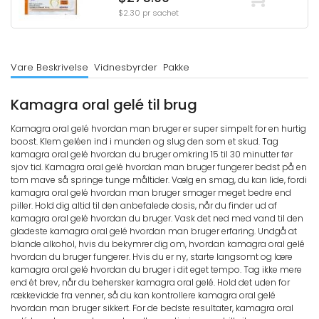
$2.30 pr sachet
Vare Beskrivelse
Vidnesbyrder
Pakke
Kamagra oral gelé til brug
Kamagra oral gelé hvordan man bruger er super simpelt for en hurtig
boost. Klem geléen ind i munden og slug den som et skud. Tag
kamagra oral gelé hvordan du bruger omkring 15 til 30 minutter før
sjov tid. Kamagra oral gelé hvordan man bruger fungerer bedst på en
tom mave så springe tunge måltider. Vælg en smag, du kan lide, fordi
kamagra oral gelé hvordan man bruger smager meget bedre end
piller. Hold dig altid til den anbefalede dosis, når du finder ud af
kamagra oral gelé hvordan du bruger. Vask det ned med vand til den
gladeste kamagra oral gelé hvordan man bruger erfaring. Undgå at
blande alkohol, hvis du bekymrer dig om, hvordan kamagra oral gelé
hvordan du bruger fungerer. Hvis du er ny, starte langsomt og lære
kamagra oral gelé hvordan du bruger i dit eget tempo. Tag ikke mere
end ét brev, når du behersker kamagra oral gelé. Hold det uden for
rækkevidde fra venner, så du kan kontrollere kamagra oral gelé
hvordan man bruger sikkert. For de bedste resultater, kamagra oral