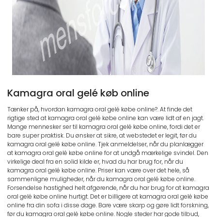
Kamagra oral gelé køb online
Tænker på, hvordan kamagra oral gelé købe online?. At finde det
rigtige sted at kamagra oral gelé købe online kan være lidt af en jagt.
Mange mennesker ser til kamagra oral gelé købe online, fordi det er
bare super praktisk. Du ønsker at sikre, at webstedet er legit, før du
kamagra oral gelé købe online. Tjek anmeldelser, når du planlægger
at kamagra oral gelé købe online for at undgå mærkelige svindel. Den
virkelige deal fra en solid kilde er, hvad du har brug for, når du
kamagra oral gelé købe online. Priser kan være over det hele, så
sammenligne muligheder, når du kamagra oral gelé købe online.
Forsendelse hastighed helt afgørende, når du har brug for at kamagra
oral gelé købe online hurtigt. Det er billigere at kamagra oral gelé købe
online fra din sofa i disse dage. Bare være skarp og gøre lidt forskning,
før du kamagra oral gelé købe online. Nogle steder har gode tilbud,