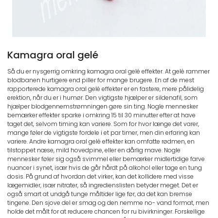
Kamagra oral gelé
Så du er nysgerrig omkring kamagra oral gelé effekter. At gelé rammer
blodbanen hurtigere end piller for mange brugere. En af de mest
rapporterede kamagra oral gelé effekter er en fastere, mere pålidelig
erektion, når du er i humør. Den vigtigste hjælper er sildenafil, som
hjælper blodgennemstrømningen gøre sin ting. Nogle mennesker
bemærker effekter sparke i omkring 15 til 30 minutter efter at have
taget det, selvom timing kan variere. Som for hvor længe det varer,
mange føler de vigtigste fordele i et par timer, men din erfaring kan
variere. Andre kamagra oral gelé effekter kan omfatte rødmen, en
tilstoppet næse, mild hovedpine, eller en dårlig mave. Nogle
mennesker føler sig også svimmel eller bemærker midlertidige farve
nuancer i synet, især hvis de går hårdt på alkohol eller tage en tung
dosis. På grund af hvordan det virker, kan det kollidere med visse
lægemidler, især nitrater, så ingredienslisten betyder meget. Det er
også smart at undgå tunge måltider lige før, da det kan bremse
tingene. Den sjove del er smag og den nemme no- vand format, men
holde det målt for at reducere chancen for ru bivirkninger. Forskellige