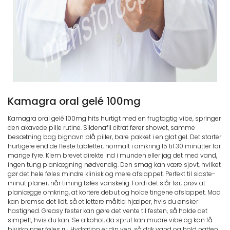
Kamagra oral gelé 100mg
Kamagra oral gelé 100mg hits hurtigt med en frugtagtig vibe, springer
den akavede pille rutine. Sildenafil citrat fører showet, samme
besætning bag bignavn blå piller, bare pakket i en glat gel. Det starter
hurtigere end de fleste tabletter, normalt i omkring 15 til 30 minutter for
mange fyre. Klem brevet direkte ind i munden eller jag det med vand,
ingen tung planlægning nødvendig. Den smag kan være sjovt, hvilket
gør det hele føles mindre klinisk og mere afslappet. Perfekt til sidste-
minut planer, når timing føles vanskelig. Fordi det slår før, prøv at
planlægge omkring, at kortere debut og holde tingene afslappet. Mad
kan bremse det lidt, så et lettere måltid hjælper, hvis du ønsker
hastighed. Greasy fester kan gøre det vente til festen, så holde det
simpelt, hvis du kan. Se alkohol, da sprut kan mudre vibe og kan få
bivirkninger føles ru. Hydration er din ven, så drik vand og hold natten