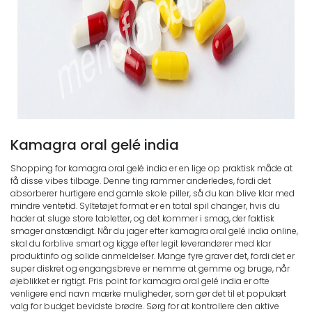
Kamagra oral gelé india
Shopping for kamagra oral gelé india er en lige op praktisk måde at
få disse vibes tilbage. Denne ting rammer anderledes, fordi det
absorberer hurtigere end gamle skole piller, så du kan blive klar med
mindre ventetid. Syltetøjet format er en total spil changer, hvis du
hader at sluge store tabletter, og det kommer i smag, der faktisk
smager anstændigt. Når du jager efter kamagra oral gelé india online,
skal du forblive smart og kigge efter legit leverandører med klar
produktinfo og solide anmeldelser. Mange fyre graver det, fordi det er
super diskret og engangsbreve er nemme at gemme og bruge, når
øjeblikket er rigtigt. Pris point for kamagra oral gelé india er ofte
venligere end navn mærke muligheder, som gør det til et populært
valg for budget bevidste brødre. Sørg for at kontrollere den aktive