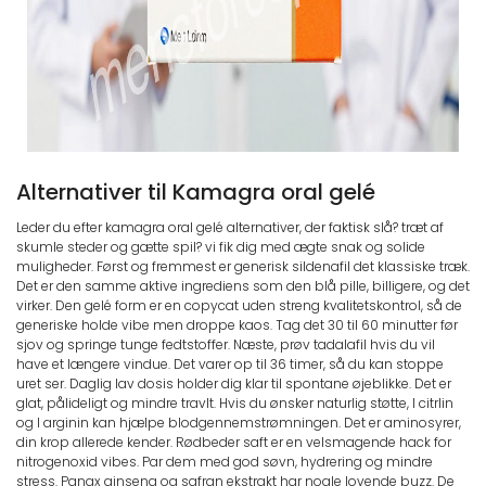
Alternativer til Kamagra oral gelé
Leder du efter kamagra oral gelé alternativer, der faktisk slå? træt af
skumle steder og gætte spil? vi fik dig med ægte snak og solide
muligheder. Først og fremmest er generisk sildenafil det klassiske træk.
Det er den samme aktive ingrediens som den blå pille, billigere, og det
virker. Den gelé form er en copycat uden streng kvalitetskontrol, så de
generiske holde vibe men droppe kaos. Tag det 30 til 60 minutter før
sjov og springe tunge fedtstoffer. Næste, prøv tadalafil hvis du vil
have et længere vindue. Det varer op til 36 timer, så du kan stoppe
uret ser. Daglig lav dosis holder dig klar til spontane øjeblikke. Det er
glat, pålideligt og mindre travlt. Hvis du ønsker naturlig støtte, l citrlin
og l arginin kan hjælpe blodgennemstrømningen. Det er aminosyrer,
din krop allerede kender. Rødbeder saft er en velsmagende hack for
nitrogenoxid vibes. Par dem med god søvn, hydrering og mindre
stress. Panax ginseng og safran ekstrakt har nogle lovende buzz. De