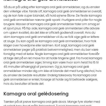
Så du er på udkig efter kamagra oral gelé anmeldelser, og du ønsker
den virkelige vibe. Første off, kamagra oral gelé anmeldelser er overalt,
og de kan føle super blandet, så hold øjnene åbne. De fleste kamagra
oral gelé anmeldelser nævne gelé spark i hurtigere end piller for nogle
brugere. Masser af kamagra oral gelé anmeldelser taler om smag er
et sjovt plus. På flip side, kamagra oral gelé anmeldelser ofte advare
om ujævn kvalitet, da det ikke er officielt godkendt overalt. Hvis du
skim kamagra oral gelé anmeldelser vil du se folk sige gelé er lettere
at sluge. Du kan også se kamagra oral gelé anmeldelser, hvor folk
klager over hovedpine eller rødmen. Kort sagt, kamagra oral gelé
anmeldelser peger på praktisk bekvemmelighed, men du bør være
forsigtig med at købe. Nogle kamagra oral gelé anmeldelser foreslår
at tage det på en let mave for at holde tingene glat. Fra hvad kamagra
oral gelé anmeldelser siger, timing kan være hvor som helst fra 15 til
45 minutter afhængigt af personen. Og ja, kamagra oral gelé
anmeldelser minder dig om ikke at blande det med tung alkohol, hvis
du ønsker de bedste resultater. Endelig takeaway fra kamagra oral
gelé anmeldelser er enkel, forsøge at holde sig til betroede sælgere,
hvis du beslutter at teste det.
Kamagra oral gelédosering
Tænker på at prøve kamagra oral gelé dosis. Mange fyre starter med
et enkelt brev for at måle følsomhed. Typisk kamagra oral gelé