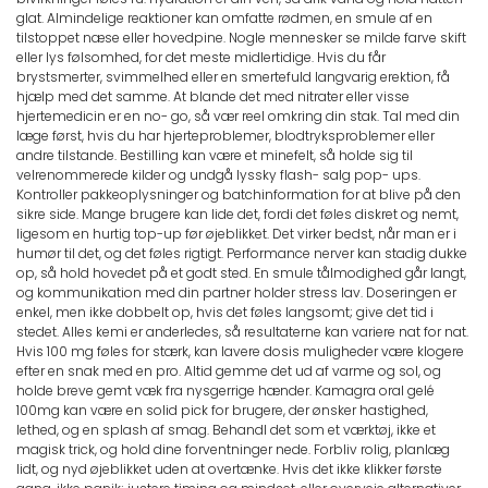
glat. Almindelige reaktioner kan omfatte rødmen, en smule af en
tilstoppet næse eller hovedpine. Nogle mennesker se milde farve skift
eller lys følsomhed, for det meste midlertidige. Hvis du får
brystsmerter, svimmelhed eller en smertefuld langvarig erektion, få
hjælp med det samme. At blande det med nitrater eller visse
hjertemedicin er en no- go, så vær reel omkring din stak. Tal med din
læge først, hvis du har hjerteproblemer, blodtryksproblemer eller
andre tilstande. Bestilling kan være et minefelt, så holde sig til
velrenommerede kilder og undgå lyssky flash- salg pop- ups.
Kontroller pakkeoplysninger og batchinformation for at blive på den
sikre side. Mange brugere kan lide det, fordi det føles diskret og nemt,
ligesom en hurtig top-up før øjeblikket. Det virker bedst, når man er i
humør til det, og det føles rigtigt. Performance nerver kan stadig dukke
op, så hold hovedet på et godt sted. En smule tålmodighed går langt,
og kommunikation med din partner holder stress lav. Doseringen er
enkel, men ikke dobbelt op, hvis det føles langsomt; give det tid i
stedet. Alles kemi er anderledes, så resultaterne kan variere nat for nat.
Hvis 100 mg føles for stærk, kan lavere dosis muligheder være klogere
efter en snak med en pro. Altid gemme det ud af varme og sol, og
holde breve gemt væk fra nysgerrige hænder. Kamagra oral gelé
100mg kan være en solid pick for brugere, der ønsker hastighed,
lethed, og en splash af smag. Behandl det som et værktøj, ikke et
magisk trick, og hold dine forventninger nede. Forbliv rolig, planlæg
lidt, og nyd øjeblikket uden at overtænke. Hvis det ikke klikker første