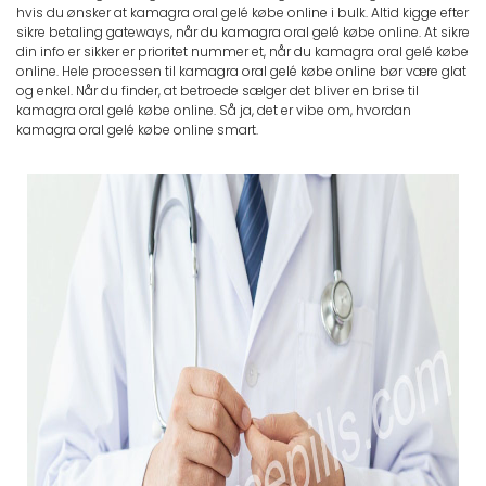
hvis du ønsker at kamagra oral gelé købe online i bulk. Altid kigge efter
sikre betaling gateways, når du kamagra oral gelé købe online. At sikre
din info er sikker er prioritet nummer et, når du kamagra oral gelé købe
online. Hele processen til kamagra oral gelé købe online bør være glat
og enkel. Når du finder, at betroede sælger det bliver en brise til
kamagra oral gelé købe online. Så ja, det er vibe om, hvordan
kamagra oral gelé købe online smart.