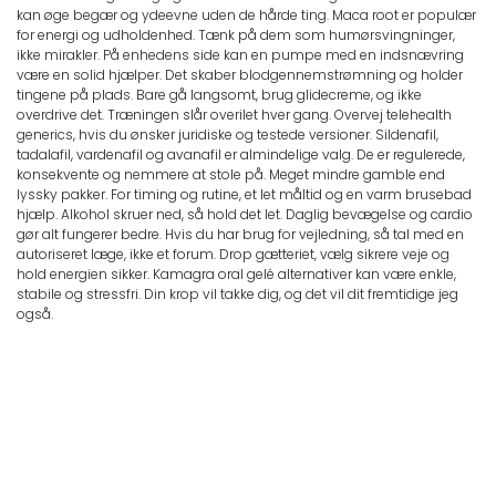
kan øge begær og ydeevne uden de hårde ting. Maca root er populær
for energi og udholdenhed. Tænk på dem som humørsvingninger,
ikke mirakler. På enhedens side kan en pumpe med en indsnævring
være en solid hjælper. Det skaber blodgennemstrømning og holder
tingene på plads. Bare gå langsomt, brug glidecreme, og ikke
overdrive det. Træningen slår overilet hver gang. Overvej telehealth
generics, hvis du ønsker juridiske og testede versioner. Sildenafil,
tadalafil, vardenafil og avanafil er almindelige valg. De er regulerede,
konsekvente og nemmere at stole på. Meget mindre gamble end
lyssky pakker. For timing og rutine, et let måltid og en varm brusebad
hjælp. Alkohol skruer ned, så hold det let. Daglig bevægelse og cardio
gør alt fungerer bedre. Hvis du har brug for vejledning, så tal med en
autoriseret læge, ikke et forum. Drop gætteriet, vælg sikrere veje og
hold energien sikker. Kamagra oral gelé alternativer kan være enkle,
stabile og stressfri. Din krop vil takke dig, og det vil dit fremtidige jeg
også.