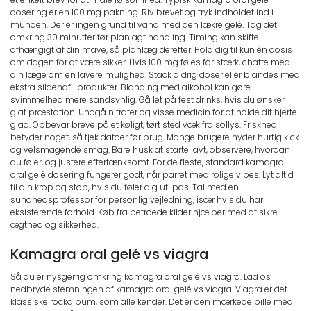
dosering er en 100 mg pakning. Riv brevet og tryk indholdet ind i
munden. Der er ingen grund til vand med den lækre gelé. Tag det
omkring 30 minutter før planlagt handling. Timing kan skifte
afhængigt af din mave, så planlæg derefter. Hold dig til kun én dosis
om dagen for at være sikker. Hvis 100 mg føles for stærk, chatte med
din læge om en lavere mulighed. Stack aldrig doser eller blandes med
ekstra sildenafil produkter. Blanding med alkohol kan gøre
svimmelhed mere sandsynlig. Gå let på fest drinks, hvis du ønsker
glat præstation. Undgå nitrater og visse medicin for at holde dit hjerte
glad. Opbevar breve på et køligt, tørt sted væk fra sollys. Friskhed
betyder noget, så tjek datoer før brug. Mange brugere nyder hurtig kick
og velsmagende smag. Bare husk at starte lavt, observere, hvordan
du føler, og justere eftertænksomt. For de fleste, standard kamagra
oral gelé dosering fungerer godt, når parret med rolige vibes. Lyt altid
til din krop og stop, hvis du føler dig utilpas. Tal med en
sundhedsprofessor for personlig vejledning, især hvis du har
eksisterende forhold. Køb fra betroede kilder hjælper med at sikre
ægthed og sikkerhed.
Kamagra oral gelé vs viagra
Så du er nysgerrig omkring kamagra oral gelé vs viagra. Lad os
nedbryde stemningen af kamagra oral gelé vs viagra. Viagra er det
klassiske rockalbum, som alle kender. Det er den mærkede pille med