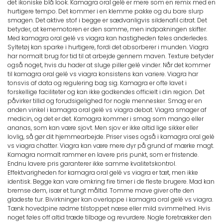
det ikoniske blå look. Kamagra oral gelé er mere som en remix med en
hurtigere tempo. Det kommer i en klemme pakke og du bare slurp
smagen. Det aktive stof i begge er sædvanligvis sildenafil citrat. Det
betyder, at kernemotoren er den samme, men indpakningen skifter.
Med kamagra oral gelé vs viagra kan hastigheden føles anderledes.
Syltetøj kan sparke i hurtigere, fordi det absorberer i munden. Viagra
har normalt brug for tid til at arbejde gennem maven. Texture betyder
også noget, hvis du hader at sluge piller gelé vinder. Når det kommer
til kamagra oral gelé vs viagra konsistens kan variere. Viagra har
tonsvis af data og regulering bag sig. Kamagra er ofte lavet i
forskellige faciliteter og kan ikke godkendes officielt i din region. Det
påvirker tillid og forudsigelighed for nogle mennesker. Smag er en
anden vinkel i kamagra oral gelé vs viagra debat. Viagra smager af
medicin, og det er det. Kamagra kommer i smag som mango eller
ananas, som kan være sjovt. Men sjov er ikke altid lige sikker eller
lovlig, så gør dit hjemmearbejde. Priser vises også i kamagra oral gelé
vs viagra chatter. Viagra kan være mere dyr på grund af mærke magt.
Kamagra normalt rammer en lavere pris punkt, som er fristende.
Endnu lavere pris garanterer ikke samme kvalitetskontrol.
Effektvarigheden for kamagra oral gelé vs viagra er tæt, men ikke
identisk. Begge kan vare omkring fire timer i de fleste brugere. Mad kan
bremse dem, især et tungt måltid. Tomme mave giver ofte den
gladeste tur. Bivirkninger kan overlappe i kamagra oral gelé vs viagra.
Tænk hovedpine rødme tilstoppet næse eller mild svimmelhed. Hvis
noget føles off altid træde tilbage og revurdere. Nogle foretrækker den