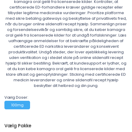
kamagra oral gelé fra licenserede kilder. Kontroller, at
certificerede ED-forhandlere kræver gyldige recepter eller
tilbyder legitime medicinske vurderinger. Prioritize platforme
med sikre betaling gateways og beskyttelse af privatlivets fred,
når du bruger online sildenafil recept hjælp. Sammenlign priser
og forsendelsesvilkår og samtidig sikre, at du køber kamagra
oral gelé fra licenserede kilder for at undgå forfalskninger. Læs
uafhængige anmeldelser for at bekræfte pålideligheden af
certificerede ED narkotika leverandører og konsekvent
produktkvalitet. Undgå steder, der lover øjeblikkelig levering
uden verifikation og i stedet stole på online sildenafil recept
hjælp til sikker bestilling. Bekræft, at kundesupport er lydhør, og
at du kan købe kamagra oral gelé fra licenserede kilder med
klare afkast og genopfyldninger. Sticking med certificerede ED
medicin leverandører og online sildenafil recept hjælp
beskytter dit helbred og din pung.
Vælg Doser:
100mg
Vælg Pakke