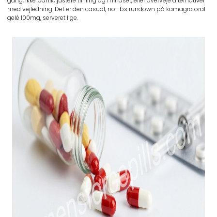
gang, ikke panik; justere timing og mindset, eller overveje alternativer
med vejledning. Det er den casual, no- bs rundown på kamagra oral
gelé 100mg, serveret lige.