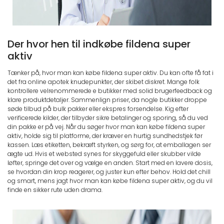
Der hvor hen til indkøbe fildena super
aktiv
Tænker på, hvor man kan købe fildena super aktiv. Du kan ofte få fat i
det fra online apotek knudepunkter, der skibet diskret. Mange folk
kontrollere velrenommerede e butikker med solid brugerfeedback og
klare produktdetaljer. Sammenlign priser, da nogle butikker droppe
søde tilbud på bulk pakker eller ekspres forsendelse. Kig efter
verificerede kilder, der tilbyder sikre betalinger og sporing, så du ved
din pakke er på vej. Når du søger hvor man kan købe fildena super
aktiv, holde sig til platforme, der kræver en hurtig sundhedstjek før
kassen. Læs etiketten, bekræft styrken, og sørg for, at emballagen ser
ægte ud. Hvis et websted synes for skyggefuld eller skubber vilde
løfter, springe det over og vælge en anden. Start med en lavere dosis,
se hvordan din krop reagerer, og juster kun efter behov. Hold det chill
og smart, mens jagt hvor man kan købe fildena super aktiv, og du vil
finde en sikker rute uden drama.