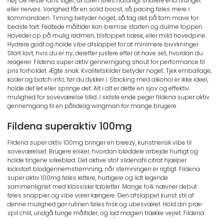
høj. De fleste fans siger, at turen føles naturligt snarere end tvunget
eller nervøs. Varighed får en solid boost, så pacing føles mere i
kommandoen. Timing betyder noget, så tag det på tom mave for
bedste fart. Fedtede måltider kan bremse starten og dulme toppen.
Hoveder op på mulig rødmen, tilstoppet næse, eller mild hovedpine.
Hydrere godt og holde vibe afslappet for at minimere bivirkninger.
Start lavt, hvis du er ny, derefter justere efter at have set, hvordan du
reagerer. Fildena super aktiv gennemgang shout for performance til
pris forholdet. Ægte snak. Kvalitetskilder betyder noget. Tjek emballage,
koder og batch info, før du dykker i. Stacking med alkohol er ikke ideel,
holde det let eller springe det. Alt i alt er dette en sjov og effektiv
mulighed for soveværelse tillid. I sidste ende peger fildena super aktiv
gennemgang til en pålidelig wingman for mange brugere.
Fildena superaktiv 100mg
Fildena super aktiv 100mg bringer en breezy, kunstnerisk vibe til
soveværelset. Brugere elsker, hvordan bløddele arbejde hurtigt og
holde tingene silkeblød. Det aktive stof sildenafil citrat hjælper
kickstart blodgennemstrømning, når stemningen er rigtigt. Fildena
super aktiv 100mg føles lettere, hurtigere og lidt legende
sammenlignet med klassiske tabletter. Mange folk nævner debut
føles snappier og vibe varer længere. Den afslappet kunst stil af
denne mulighed gør rutinen føles frisk og ubesværet. Hold din præ-
spil chill, undgå tunge måltider, og lad magien trække vejret. Fildena