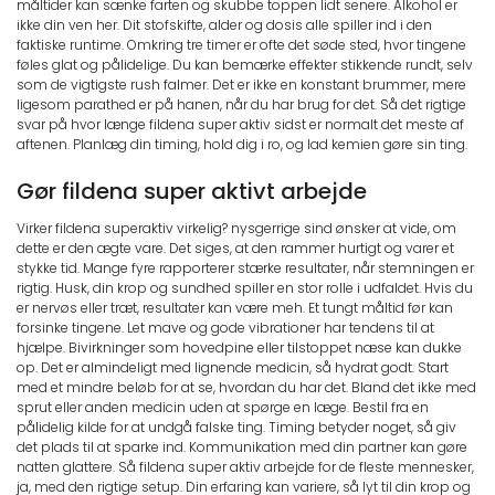
måltider kan sænke farten og skubbe toppen lidt senere. Alkohol er
ikke din ven her. Dit stofskifte, alder og dosis alle spiller ind i den
faktiske runtime. Omkring tre timer er ofte det søde sted, hvor tingene
føles glat og pålidelige. Du kan bemærke effekter stikkende rundt, selv
som de vigtigste rush falmer. Det er ikke en konstant brummer, mere
ligesom parathed er på hanen, når du har brug for det. Så det rigtige
svar på hvor længe fildena super aktiv sidst er normalt det meste af
aftenen. Planlæg din timing, hold dig i ro, og lad kemien gøre sin ting.
Gør fildena super aktivt arbejde
Virker fildena superaktiv virkelig? nysgerrige sind ønsker at vide, om
dette er den ægte vare. Det siges, at den rammer hurtigt og varer et
stykke tid. Mange fyre rapporterer stærke resultater, når stemningen er
rigtig. Husk, din krop og sundhed spiller en stor rolle i udfaldet. Hvis du
er nervøs eller træt, resultater kan være meh. Et tungt måltid før kan
forsinke tingene. Let mave og gode vibrationer har tendens til at
hjælpe. Bivirkninger som hovedpine eller tilstoppet næse kan dukke
op. Det er almindeligt med lignende medicin, så hydrat godt. Start
med et mindre beløb for at se, hvordan du har det. Bland det ikke med
sprut eller anden medicin uden at spørge en læge. Bestil fra en
pålidelig kilde for at undgå falske ting. Timing betyder noget, så giv
det plads til at sparke ind. Kommunikation med din partner kan gøre
natten glattere. Så fildena super aktiv arbejde for de fleste mennesker,
ja, med den rigtige setup. Din erfaring kan variere, så lyt til din krop og