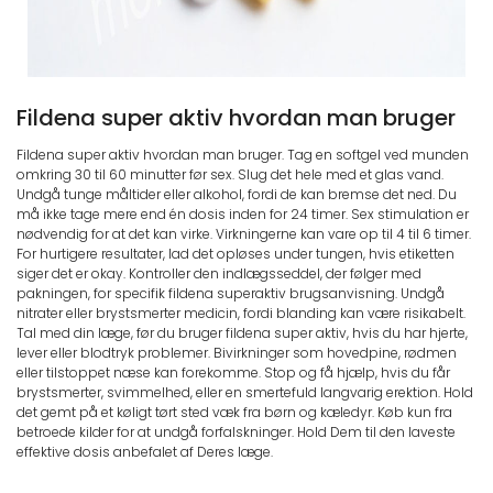
Fildena super aktiv hvordan man bruger
Fildena super aktiv hvordan man bruger. Tag en softgel ved munden
omkring 30 til 60 minutter før sex. Slug det hele med et glas vand.
Undgå tunge måltider eller alkohol, fordi de kan bremse det ned. Du
må ikke tage mere end én dosis inden for 24 timer. Sex stimulation er
nødvendig for at det kan virke. Virkningerne kan vare op til 4 til 6 timer.
For hurtigere resultater, lad det opløses under tungen, hvis etiketten
siger det er okay. Kontroller den indlægsseddel, der følger med
pakningen, for specifik fildena superaktiv brugsanvisning. Undgå
nitrater eller brystsmerter medicin, fordi blanding kan være risikabelt.
Tal med din læge, før du bruger fildena super aktiv, hvis du har hjerte,
lever eller blodtryk problemer. Bivirkninger som hovedpine, rødmen
eller tilstoppet næse kan forekomme. Stop og få hjælp, hvis du får
brystsmerter, svimmelhed, eller en smertefuld langvarig erektion. Hold
det gemt på et køligt tørt sted væk fra børn og kæledyr. Køb kun fra
betroede kilder for at undgå forfalskninger. Hold Dem til den laveste
effektive dosis anbefalet af Deres læge.