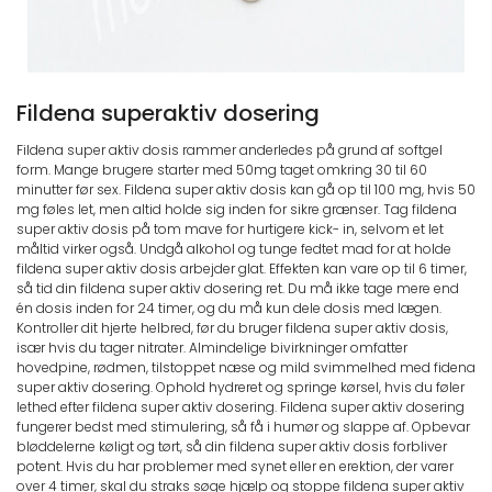
Fildena superaktiv dosering
Fildena super aktiv dosis rammer anderledes på grund af softgel
form. Mange brugere starter med 50mg taget omkring 30 til 60
minutter før sex. Fildena super aktiv dosis kan gå op til 100 mg, hvis 50
mg føles let, men altid holde sig inden for sikre grænser. Tag fildena
super aktiv dosis på tom mave for hurtigere kick- in, selvom et let
måltid virker også. Undgå alkohol og tunge fedtet mad for at holde
fildena super aktiv dosis arbejder glat. Effekten kan vare op til 6 timer,
så tid din fildena super aktiv dosering ret. Du må ikke tage mere end
én dosis inden for 24 timer, og du må kun dele dosis med lægen.
Kontroller dit hjerte helbred, før du bruger fildena super aktiv dosis,
især hvis du tager nitrater. Almindelige bivirkninger omfatter
hovedpine, rødmen, tilstoppet næse og mild svimmelhed med fidena
super aktiv dosering. Ophold hydreret og springe kørsel, hvis du føler
lethed efter fildena super aktiv dosering. Fildena super aktiv dosering
fungerer bedst med stimulering, så få i humør og slappe af. Opbevar
bløddelerne køligt og tørt, så din fildena super aktiv dosis forbliver
potent. Hvis du har problemer med synet eller en erektion, der varer
over 4 timer, skal du straks søge hjælp og stoppe fildena super aktiv