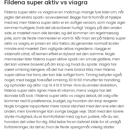
Fildena super aktiv vs viagra
Fildena super aktiv vs viagra er en matchup mange fyre taler om, når
jagter det ekstra spark i soveværelset. Begge har til formål at hjælpe
med ed, men fildena super aktiv er en softgel version, som nogle siger
rammer hurtigere, fordi det absorberer hurtigt. Viagra, på den anden
side, er mærket navn alle kender, og det kommer i en regelmæssig
pille, som de fleste mennesker er vant til. Når man ser på fildena super
aktiv vs viagra, er prisen en stor faktor, da generiske normalt koster
mindre end mærket. Den vigtigste aktive ingrediens i begge er
sildenafil citrat, så kernen effekt er dybest set den samme. Nogle
mennesker føler fildena super aktive spark i en smule glattere, men
det kan variere baseret på din krop og hvad du spiste. Viagra har
været omkring længere, så det har mere brand tillid, men fildena
super aktive har fans, der kan lide softgel form. Timing betyder også
noget, med begge foreslået omkring 30 til 60 minutter før handling,
og opholder sig aktiv i op til 4 til 6 timer. Hvis du ønsker diskretion,
fildena super aktiv ligner mere et vitamin, mens viagra har det
ikoniske blå look. I fildena super aktiv vs viagra debat, dit valg ofte
kommer ned til præference, budget, og hvordan din krop reagerer.
Nogle brugere rapporterer mere nasal støvhed med den ene eller den
anden, men bivirkninger kan svinge begge veje. Start med den lavere
styrke mulighed, du er komfortabel med, og kun justere, når du ser,
hvordan det virker for dig. Altid købe fra en betroet kilde for at undgå
forfalskninger, da det er, hvor de fleste spørgsmål virkelig starter.