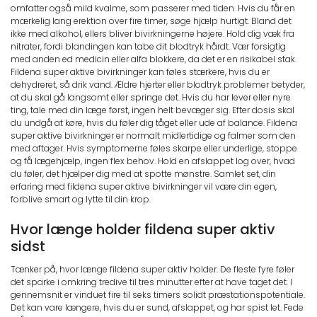
omfatter også mild kvalme, som passerer med tiden. Hvis du får en
mærkelig lang erektion over fire timer, søge hjælp hurtigt. Bland det
ikke med alkohol, ellers bliver bivirkningerne højere. Hold dig væk fra
nitrater, fordi blandingen kan tabe dit blodtryk hårdt. Vær forsigtig
med anden ed medicin eller alfa blokkere, da det er en risikabel stak.
Fildena super aktive bivirkninger kan føles stærkere, hvis du er
dehydreret, så drik vand. Ældre hjerter eller blodtryk problemer betyder,
at du skal gå langsomt eller springe det. Hvis du har lever eller nyre
ting, tale med din læge først, ingen helt bevæger sig. Efter dosis skal
du undgå at køre, hvis du føler dig tåget eller ude af balance. Fildena
super aktive bivirkninger er normalt midlertidige og falmer som den
med aftager. Hvis symptomerne føles skarpe eller underlige, stoppe
og få lægehjælp, ingen flex behov. Hold en afslappet log over, hvad
du føler, det hjælper dig med at spotte mønstre. Samlet set, din
erfaring med fildena super aktive bivirkninger vil være din egen,
forblive smart og lytte til din krop.
Hvor længe holder fildena super aktiv
sidst
Tænker på, hvor længe fildena super aktiv holder. De fleste fyre føler
det sparke i omkring tredive til tres minutter efter at have taget det. I
gennemsnit er vinduet fire til seks timers solidt præstationspotentiale.
Det kan vare længere, hvis du er sund, afslappet, og har spist let. Fede