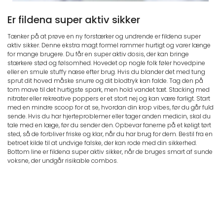
Er fildena super aktiv sikker
Tænker på at prøve en ny forstærker og undrende er fildena super
aktiv sikker. Denne ekstra magt formel rammer hurtigt og varer længe
for mange brugere. Du får en super aktiv dosis, der kan bringe
stærkere stød og følsomhed. Hovedet op nogle folk føler hovedpine
eller en smule stuffy næse efter brug. Hvis du blander det med tung
sprut dit hoved måske snurre og dit blodtryk kan falde. Tag den på
tom mave til det hurtigste spark, men hold vandet tæt. Stacking med
nitrater eller rekreative poppers er et stort nej og kan være farligt. Start
med en mindre scoop for at se, hvordan din krop vibes, før du går fuld
sende. Hvis du har hjerteproblemer eller tager anden medicin, skal du
tale med en læge, før du sender den. Opbevar fanerne på et køligt tørt
sted, så de forbliver friske og klar, når du har brug for dem. Bestil fra en
betroet kilde til at undvige falske, der kan rode med din sikkerhed.
Bottom line er fildena super aktiv sikker, når de bruges smart af sunde
voksne, der undgår risikable combos.