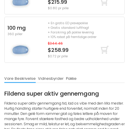
$215.99
$0.80 pr pille
+ En gratis ED prøvepakke
100 mg
+ Gratis standard luftfragt
+ Forsikring på pakke levering
360 piller
+ 10% rabat på fremtidige ordrer
$344.46
$258.99
$0.72 pr pille
Vare Beskrivelse
Vidnesbyrder
Pakke
Fildena super aktiv gennemgang
Fildena super aktiv gennemgang tid, lad os vibe med den lilla mester.
Hurtig handling starter hurtigere end forventet, normalt inden for 20
minutter. Den gelé form rammer glat og føles lettere på maven for
mange fyre. Forvent stærkere fasthed og bedre udholdenhed under
sessionen. Smag er mild, tekstur er let, og bekvemmelighedsgraden er