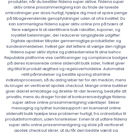
produkter, når du bestiller fildena super aktive. Fildena super
aktiv online prissammenligning kan du finde de laveste
omkostninger per dosis hurtigt, hjælpe dig med at spare penge
på tilbagevendende genopfyldninger uden at ofre kvalitet. Du
kan sammenligne fildena super aktiv online pris på tværs af
flere sælgere til at identificere bulk rabatter, kuponer, og
loyalitet belønninger, der reducerer langsigtede udgifter.
Digitale apoteker tilbyder gennemsigtige produktlister og
kundeanmeldelser, hvilket gør det lettere at vælge den rigtige
fildena super aktiv styrke og pakkestørrelse til dine behov.
Reputable platforme vise certificeringer og compliance badges
på deres licenserede online sildenafil butik sider, hvilket giver
dig tillid til produkt ægthed og regeloverholdelse. Automatisk
refill påmindelser og bestille sporing strømline
indkøbsprocessen, så du aldrig løber tør for din medicin, mens
du bruger en verificeret apotek checkout. Mange online butikker
giver diskret emballage og direkte-til-dør levering, beskytte dit
privatliv, mens du drager fordel af konkurrencedygtige fildena
super aktive online prissammenligning værktøjer. Sikker
messaging og lydhør kundesupport i en licenseret online
sildenafil butik hjælpe løse problemer hurtigt, fra ordrestatus til
produktinformation, uden forsinkelser. Evnen til at udføre fildena
super aktiv online prissammenligning og stole på verificeret
apotek checkout sikrer, at du får den bedste værdi og