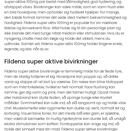
super aktive 100mg par bedst med tålmodighed, god hydrering, og
afslappet vibes. Bivirkninger kan være milde, som en varm flush eller
en blid hovedpine, men opholder sig hydreret hjælper. For mange,
den bløde format rammer det søde sted mellem bekvemmelighed og
hastighed. Fildena super aktiv 100mg er populær for sin nærbare
følelse og konsekvent flow. Altid holde sig til din personlige plan og
ikke blande det med tunge nitrat medicin eller stimulanser. Hvis du er
nysgerrig, chatte med din læge og holde det sikkert, mens du
udforske. Samlet set, fildena super aktiv 100mg holder tingene enkle,
legende, og klar, når du er.
Fildena super aktive bivirkninger
Fildena super aktive bivirkninger er temmelig milde for de fleste fyre,
men de stadig fortjener et kig. Hovedpine kan poppe op, så drikke
vand og slappe af i et lavt lys værelse. Din næse kan blive tilstoppet
som en mild forkølelse, hvilket er helt normalt. Face flushing kan
ramme, gør dig varm og pink, men det falmer hurtigt. Opsat mave
eller halsbrand kan styrte festen, så springe tunge eller krydret
måltider. Svimmelhed kan rulle ind, så stå langsomt op og holde vibe
chill. Muskelsmerter eller rygsmerter kan dukke op sent, normalt let og
kortvarig. Visuel farve toner, for det meste blå eller grøn, er sjældne,
men værd at bemærke. En hurtig hjerterytme kan dunke lidt, så undgå
ekstra stimulanser som koffein. Forstoppelse kan snige sig ind, så
holde det simpelt med din mad. Fildena super aktive bivirkninger