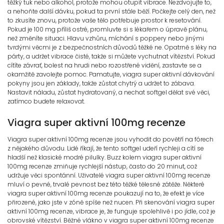
těžký tuk nebo alkohol, protože mohou otupit vibrace. Nezdvojujte to,
a nehoňte další dávku, pokud ta první stále běží. Počkejte celý den, než
to zkusíte znovu, protože vaše tělo potřebuje prostor k resetování.
Pokud je 100 mg příliš ostré, promluvte si s lékařem o úpravě plánu,
než změníte situaci. Hlavu vzhůru, míchání s poppery nebo jinými
tvrdými věcmi je z bezpečnostních důvodů těžké ne. Opatrně s léky na
párty, a udržet vibrace čisté, takže si můžete vychutnat vítězství. Pokud
cítíte závrať, bolest na hrudi nebo rozostřené vidění, zastavte se a
okamžitě zavolejte pomoc. Pamatujte, viagra super aktivní dávkování
pokyny jsou jen základy, takže zůstat chytrý a udržet to zábava.
Nastavit náladu, zůstat hydratovaný, a nechat softgel dělat své věci,
zatímco budete relaxovat.
Viagra super aktivní 100mg recenze
Viagra super aktivní 100mg recenze jsou vyhodit do povětří na fórech
z nějakého důvodu. Lidé říkají, že tento softgel udeří rychleji a cítí se
hladší než klasické modré pilulky. Buzz kolem viagra super aktivní
100mg recenze zmiňuje rychlejší nástup, často do 20 minut, což
udržuje věci spontánní. Uživatelé viagra super aktivní 100mg recenze
mluví o pevné, trvalé pevnost bez této těžké tělesné zátěže. Některé
viagra super aktivní 100mg recenze poukazují na to, že efekt je více
přirozené, jako jste v zóně spíše než nucen. Při skenování viagra super
aktivní 100mg recenze, vibrace je, že funguje spolehlivě i po jídle, což je
obrovské vítězství. Běžné vlákno v viagra super aktivní 100mg recenze