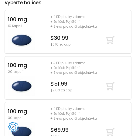
Vyberte balíček
+ 4 ED pilulky zdarma
100 mg
+ Balíček Pojištění
10 Kapslí
+ Sleva pro další objednávku
$30.99
$3.10 za cap
+ 4 ED pilulky zdarma
100 mg
+ Balíček Pojištění
20 Kapslí
+ Sleva pro další objednávku
$51.99
$2.60 za cap
+ 4 ED pilulky zdarma
100 mg
+ Balíček Pojištění
30 Kapslí
+ Sleva pro další objednávku
$69.99