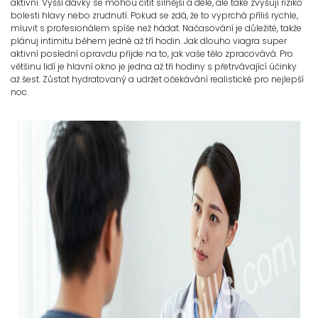
aktivní. Vyšší dávky se mohou cítit silnější a déle, ale také zvyšují riziko
bolesti hlavy nebo zrudnutí. Pokud se zdá, že to vyprchá příliš rychle,
mluvit s profesionálem spíše než hádat. Načasování je důležité, takže
plánuj intimitu během jedné až tří hodin. Jak dlouho viagra super
aktivní poslední opravdu přijde na to, jak vaše tělo zpracovává. Pro
většinu lidí je hlavní okno je jedna až tři hodiny s přetrvávající účinky
až šest. Zůstat hydratovaný a udržet očekávání realistické pro nejlepší
noc.