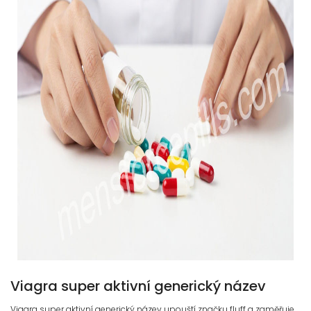
Viagra super aktivní generický název
Viagra super aktivní generický název upouští značku fluff a zaměřuje