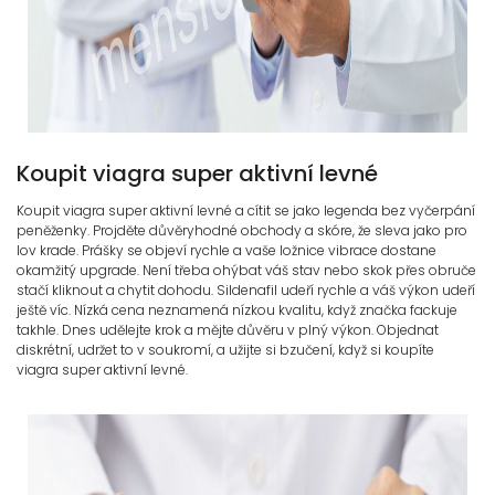
Koupit viagra super aktivní levné
Koupit viagra super aktivní levné a cítit se jako legenda bez vyčerpání
peněženky. Projděte důvěryhodné obchody a skóre, že sleva jako pro
lov krade. Prášky se objeví rychle a vaše ložnice vibrace dostane
okamžitý upgrade. Není třeba ohýbat váš stav nebo skok přes obruče
stačí kliknout a chytit dohodu. Sildenafil udeří rychle a váš výkon udeří
ještě víc. Nízká cena neznamená nízkou kvalitu, když značka fackuje
takhle. Dnes udělejte krok a mějte důvěru v plný výkon. Objednat
diskrétní, udržet to v soukromí, a užijte si bzučení, když si koupíte
viagra super aktivní levné.