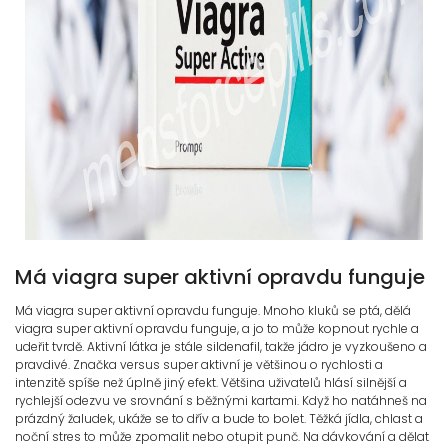
Má viagra super aktivní opravdu funguje
Má viagra super aktivní opravdu funguje. Mnoho kluků se ptá, dělá
viagra super aktivní opravdu funguje, a jo to může kopnout rychle a
udeřit tvrdě. Aktivní látka je stále sildenafil, takže jádro je vyzkoušeno a
pravdivé. Značka versus super aktivní je většinou o rychlosti a
intenzitě spíše než úplně jiný efekt. Většina uživatelů hlásí silnější a
rychlejší odezvu ve srovnání s běžnými kartami. Když ho natáhneš na
prázdný žaludek, ukáže se to dřív a bude to bolet. Těžká jídla, chlast a
noční stres to může zpomalit nebo otupit punč. Na dávkování a dělat