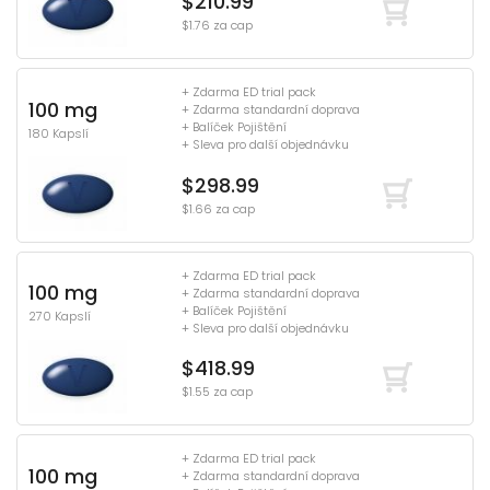
$210.99
$1.76 za cap
+ Zdarma ED trial pack
100 mg
+ Zdarma standardní doprava
+ Balíček Pojištění
180 Kapslí
+ Sleva pro další objednávku
$298.99
$1.66 za cap
+ Zdarma ED trial pack
100 mg
+ Zdarma standardní doprava
+ Balíček Pojištění
270 Kapslí
+ Sleva pro další objednávku
$418.99
$1.55 za cap
+ Zdarma ED trial pack
100 mg
+ Zdarma standardní doprava