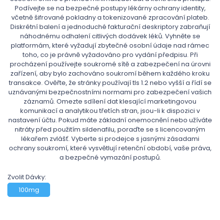
Podívejte se na bezpečné postupy lékárny ochrany identity,
včetně šifrované pokladny a tokenizované zpracování plateb.
Diskrétní balení a jednoduché fakturační deskriptory zabraňují
náhodnému odhalení citlivých dodávek léků. Vyhněte se
platformám, které vyžadují zbytečné osobní údaje nad rámec
toho, co je právně vyžadováno pro vydání předpisu. Při
procházení používejte soukromé sítě a zabezpečení na úrovni
zařízení, aby bylo zachováno soukromí během každého kroku
transakce. Ověřte, že stránky používají tls 1.2 nebo vyšší a řídí se
uznávanými bezpečnostními normami pro zabezpečení vašich
záznamů. Omezte sdílení dat klesající marketingovou
komunikací a analytikou třetích stran, jsou-li k dispozici v
nastavení účtu. Pokud máte základní onemocnění nebo užíváte
nitráty před použitím sildenafilu, poraďte se s licencovaným
lékařem zvlášť. Vyberte si prodejce s jasnými zásadami
ochrany soukromí, které vysvětlují retenční období, vaše práva,
a bezpečné vymazání postupů.
Zvolit Dávky:
100mg