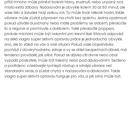
příliš mnoho může přinést bolesti hlavy, zrudnutí, nebo ucpaný nos
místo extra zábavy. Načasování je obvykle kolem 30 až 60 minut, ale
vaše tělo a žaludek hrají velkou roli. To může trvat několik hodin, takže
vibrace může zůstat připraven na chvíli bez spěchu. Jedna opatrnost:
pokud užíváte dusičnany nebo máte problémy se srdcem, přeskočte
to a nejprve si promluvte s doktorem. Také přeskočte poppers,
protože míchání může být riskantní pro krevní tlak. Klíčová odpověď
na dělá viagra super aktivní opravdu práce je jednoduchá: obvykle
ano, ale to záleží na vás a vaší situaci. Pokud vaše objednávka
pochází z důvěryhodného zdroje a vy se držet bezpečných dávek, má
tendenci provádět, jak slíbil. Pokud se dávka cítí divně nebo obal
vypadá podezřele, může být falešný nebo pod dávkováním. Sečteno
a podtrženo: očekávejte rychlejší nástup a silnější vibrace než
standardní verze, a zůstat chytrý s načasování a dávkování. Takže
viagra super aktivní opravdu funguje pro vás, a jak silný může být.