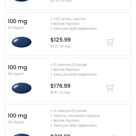
$2.33 za cap
+ 4 ED pilulky zdarma
100 mg
+ Balíček Pojištění
60 Kapslí
+ Sleva pro další objednávku
$125.99
$2.10 za cap
+ 10 zdarma ED pilulek
100 mg
+ Balíček Pojištění
90 Kapslí
+ Sleva pro další objednávku
$176.99
$1.97 za cap
+ 10 zdarma ED pilulek
100 mg
+ Zdarma standardní doprava
+ Balíček Pojištění
120 Kapslí
+ Sleva pro další objednávku