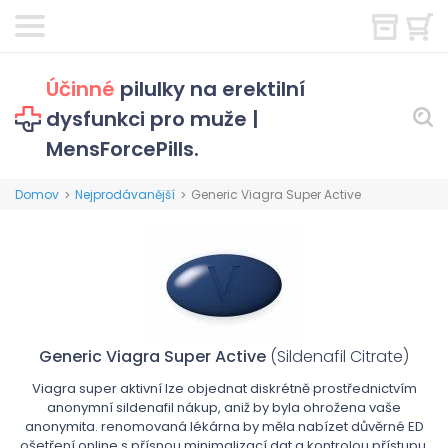
Účinné
pilulky na erektilní
dysfunkci pro muže |
MensForcePills.
Domov
Nejprodávanější
Generic Viagra Super Active
>
>
Generic Viagra Super Active
(Sildenafil Citrate)
Viagra super aktivní lze objednat diskrétně prostřednictvím
anonymní sildenafil nákup, aniž by byla ohrožena vaše
anonymita. renomovaná lékárna by měla nabízet důvěrné ED
ošetření online s přísnou minimalizací dat a kontrolou přístupu.