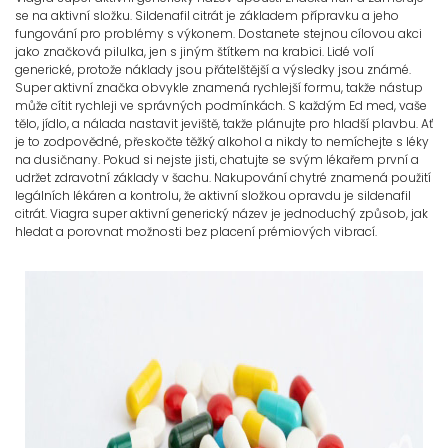
se na aktivní složku. Sildenafil citrát je základem přípravku a jeho
fungování pro problémy s výkonem. Dostanete stejnou cílovou akci
jako značková pilulka, jen s jiným štítkem na krabici. Lidé volí
generické, protože náklady jsou přátelštější a výsledky jsou známé.
Super aktivní značka obvykle znamená rychlejší formu, takže nástup
může cítit rychleji ve správných podmínkách. S každým Ed med, vaše
tělo, jídlo, a nálada nastavit jeviště, takže plánujte pro hladší plavbu. Ať
je to zodpovědné, přeskočte těžký alkohol a nikdy to nemíchejte s léky
na dusičnany. Pokud si nejste jisti, chatujte se svým lékařem první a
udržet zdravotní základy v šachu. Nakupování chytré znamená použití
legálních lékáren a kontrolu, že aktivní složkou opravdu je sildenafil
citrát. Viagra super aktivní generický název je jednoduchý způsob, jak
hledat a porovnat možnosti bez placení prémiových vibrací.