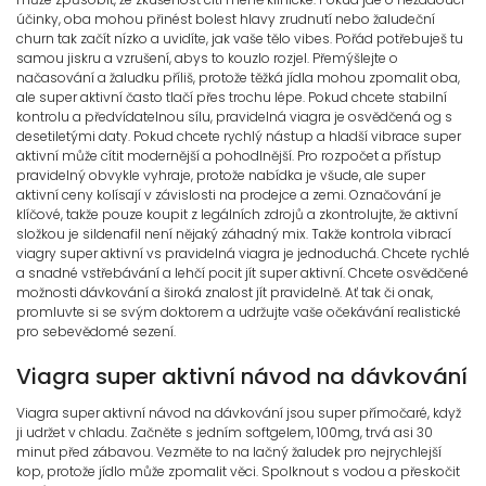
účinky, oba mohou přinést bolest hlavy zrudnutí nebo žaludeční
churn tak začít nízko a uvidíte, jak vaše tělo vibes. Pořád potřebuješ tu
samou jiskru a vzrušení, abys to kouzlo rozjel. Přemýšlejte o
načasování a žaludku příliš, protože těžká jídla mohou zpomalit oba,
ale super aktivní často tlačí přes trochu lépe. Pokud chcete stabilní
kontrolu a předvídatelnou sílu, pravidelná viagra je osvědčená og s
desetiletými daty. Pokud chcete rychlý nástup a hladší vibrace super
aktivní může cítit modernější a pohodlnější. Pro rozpočet a přístup
pravidelný obvykle vyhraje, protože nabídka je všude, ale super
aktivní ceny kolísají v závislosti na prodejce a zemi. Označování je
klíčové, takže pouze koupit z legálních zdrojů a zkontrolujte, že aktivní
složkou je sildenafil není nějaký záhadný mix. Takže kontrola vibrací
viagry super aktivní vs pravidelná viagra je jednoduchá. Chcete rychlé
a snadné vstřebávání a lehčí pocit jít super aktivní. Chcete osvědčené
možnosti dávkování a široká znalost jít pravidelně. Ať tak či onak,
promluvte si se svým doktorem a udržujte vaše očekávání realistické
pro sebevědomé sezení.
Viagra super aktivní návod na dávkování
Viagra super aktivní návod na dávkování jsou super přímočaré, když
ji udržet v chladu. Začněte s jedním softgelem, 100mg, trvá asi 30
minut před zábavou. Vezměte to na lačný žaludek pro nejrychlejší
kop, protože jídlo může zpomalit věci. Spolknout s vodou a přeskočit