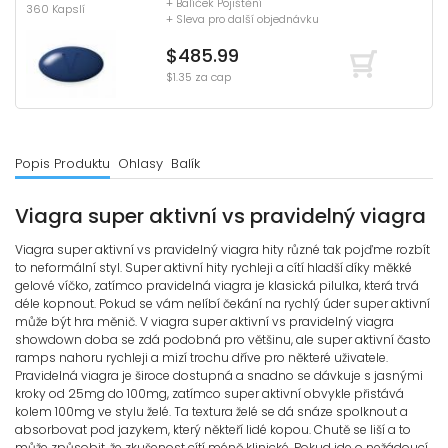
+ Balíček Pojištění
360 Kapslí
+ Sleva pro další objednávku
$485.99
$1.35 za cap
Popis Produktu
Ohlasy
Balík
Viagra super aktivní vs pravidelný viagra
Viagra super aktivní vs pravidelný viagra hity různé tak pojďme rozbít
to neformální styl. Super aktivní hity rychleji a cítí hladší díky měkké
gelové víčko, zatímco pravidelná viagra je klasická pilulka, která trvá
déle kopnout. Pokud se vám nelíbí čekání na rychlý úder super aktivní
může být hra měnič. V viagra super aktivní vs pravidelný viagra
showdown doba se zdá podobná pro většinu, ale super aktivní často
ramps nahoru rychleji a mizí trochu dříve pro některé uživatele.
Pravidelná viagra je široce dostupná a snadno se dávkuje s jasnými
kroky od 25mg do 100mg, zatímco super aktivní obvykle přistává
kolem 100mg ve stylu želé. Ta textura želé se dá snáze spolknout a
absorbovat pod jazykem, který někteří lidé kopou. Chutě se liší a to
může způsobit, že zkušenost cítí méně klinické. Pokud jde o nežádoucí