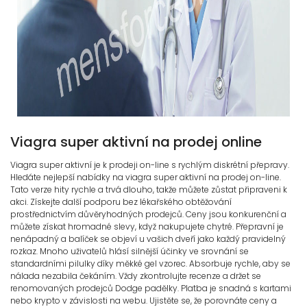
Viagra super aktivní na prodej online
Viagra super aktivní je k prodeji on-line s rychlým diskrétní přepravy.
Hledáte nejlepší nabídky na viagra super aktivní na prodej on-line.
Tato verze hity rychle a trvá dlouho, takže můžete zůstat připraveni k
akci. Získejte další podporu bez lékařského obtěžování
prostřednictvím důvěryhodných prodejců. Ceny jsou konkurenční a
můžete získat hromadné slevy, když nakupujete chytré. Přepravní je
nenápadný a balíček se objeví u vašich dveří jako každý pravidelný
rozkaz. Mnoho uživatelů hlásí silnější účinky ve srovnání se
standardními pilulky díky měkké gel vzorec. Absorbuje rychle, aby se
nálada nezabila čekáním. Vždy zkontrolujte recenze a držet se
renomovaných prodejců Dodge padělky. Platba je snadná s kartami
nebo krypto v závislosti na webu. Ujistěte se, že porovnáte ceny a