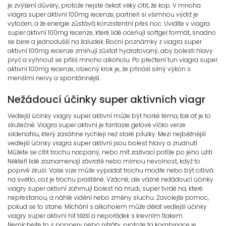
je zvýšení důvěry, protože nejste čekat věky cítit, že kop. V mnoha
viagra super aktivní 100mg recenze, partneři si všimnou výdrž je
vytočen, a že energie zůstává konzistentní přes noc. Uvidíte v viagra
super aktivní 100mg recenze, které lidé oceňují softgel formát, snadno
se bere a jednodušší na žaludek. Boční poznámky z viagra super
aktivní 100mg recenze zmiňují zůstat hydratovaný, aby bolesti hlavy
pryč a vyhnout se příliš mnoho alkoholu. Po přečtení tun viagra super
aktivní 100mg recenze, obecný krok je, že přináší silný výkon s
menšími nervy a spontánnější.
Nežádoucí účinky super aktivních viagr
Vedlejší účinky viagry super aktivní může být horké téma, tak ať je to
skutečné. Viagra super aktivní je fantazie gelové víčko verze
sildenafilu, který zasáhne rychleji než staré pilulky. Mezi nejběžnější
vedlejší účinky viagra super aktivní jsou bolest hlavy a zrudnutí.
Můžete se cítit trochu nacpaný, nebo mít zažívací potíže po jeho užití.
Někteří lidé zaznamenají závratě nebo mírnou nevolnost, když to
poprvé zkusí. Vaše vize může vypadat trochu modře nebo být citlivá
na světlo, což je trochu praštěné. Vzácné, ale vážné nežádoucí účinky
viagry super aktivní zahrnují bolest na hrudi, super tvrdé na, které
nepřestanou, a náhlé vidění nebo změny sluchu. Zavolejte pomoc,
pokud se to stane. Míchání s alkoholem může dělat vedlejší účinky
viagry super aktivní hit těžší a nepořádek s krevním tlakem.
Nemíchejte to s poppery nebo nitráty, protože ta kombinace je