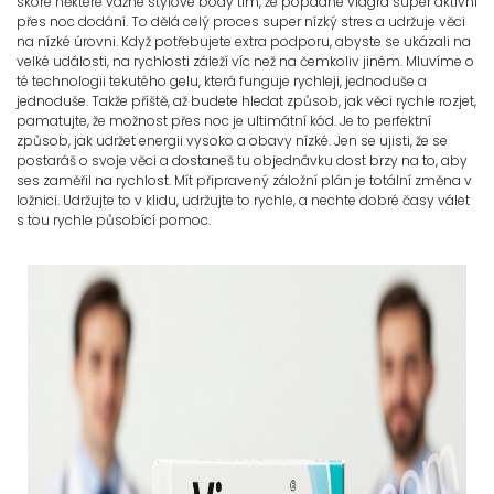
skóre některé vážné stylové body tím, že popadne viagra super aktivní
přes noc dodání. To dělá celý proces super nízký stres a udržuje věci
na nízké úrovni. Když potřebujete extra podporu, abyste se ukázali na
velké události, na rychlosti záleží víc než na čemkoliv jiném. Mluvíme o
té technologii tekutého gelu, která funguje rychleji, jednoduše a
jednoduše. Takže příště, až budete hledat způsob, jak věci rychle rozjet,
pamatujte, že možnost přes noc je ultimátní kód. Je to perfektní
způsob, jak udržet energii vysoko a obavy nízké. Jen se ujisti, že se
postaráš o svoje věci a dostaneš tu objednávku dost brzy na to, aby
ses zaměřil na rychlost. Mít připravený záložní plán je totální změna v
ložnici. Udržujte to v klidu, udržujte to rychle, a nechte dobré časy válet
s tou rychle působící pomoc.