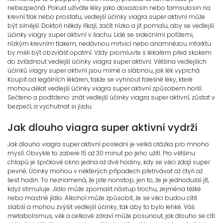
nebezpečná. Pokud užíváte léky jako doxazosin nebo tamsulosin na
krevní tlak nebo prostatu, vedlejší účinky viagra super aktivní může
být silnější. Doktoři někdy říkají, začít nízko a jít pomalu, aby se vedlejší
účinky viagry super aktivní v šachu. Lidé se srdečními potížemi,
nízkým krevním tlakem, nedávnou mrtvicí nebo anamnézou infarktu
by měli být obzvlášť opatrní. Vždy promluvte s lékařem před skokem
do zvládnout vedlejší účinky viagra super aktivní. Většina vedlejších
účinků viagry super aktivní jsou mírné a slábnou, jak lék vyprchá.
Koupit od legálních lékáren, takže se vyhnout falešné léky, které
mohou dělat vedlejší účinky viagra super aktivní způsobem horší.
Sečteno a podtrženo: znát vedlejší účinky viagra super aktivní, zůstat v
bezpečí, a vychutnat si jízdu.
Jak dlouho viagra super aktivní vydrží
Jak dlouho viagra super aktivní poslední je velká otázka pro mnoho
myslí. Obvykle to zabere 15 až 30 minut po jeho užití. Pro většinu
chlapů je špičkové okno jedna až dvě hodiny, kdy se věci zdají super
pevné. Účinky mohou v některých případech přetrvávat až čtyři až
šest hodin. To neznamená, že jste nonstop, jen to, že je jednodušší jít,
když stimuluje. Jídlo může zpomalit nástup trochu, zejména těžké
nebo mastné jídlo. Alkohol může způsobit, že se věci budou cítit
slabší a mohou zvýšit vedlejší účinky, tak aby to bylo lehké. Váš
metabolismus, věk a celkové zdraví může posunout, jak dlouho se cítí