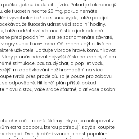
 počkat, jak se bude cítit jízda. Pokud je tolerance již
u, ale fluoxetin nechte 20 mg, pokud nemáte
ní vyvrcholení až do slunce vyjde, takže popíjet
ekávat, že fluoxetin udržet věci stabilní hodiny.
e, takže udržet své vibrace čisté a jednoduché.
o těsně před podáním. Jestliže zaznamenáte závratě,
iagry super fluox- force. Oči mohou být citlivé na
které uživatele. Udržujte vibrace hravé, komunikovat
 Nikdy pronásledovat nejvyšší číslo na krabici; cílem
ěrné stimulace, pauza, dýchat, a popíjet vodu,
ozdější mikrodávkování než hromadění na více
 houpe tvrdě přes prodejců. To je pouze pro zábavu
t se odpovědně. Hit lehčí plán příště, pokud
žujte hlavu čistou, vaše srdce šťastné, a ať vaše osobní
ete přeskočit trapné lékárny linky a jen nakupovat z
m extra podporu, kterou potřebují. Když si koupíte
 drogerii. Dvojitý akční vzorec je dost populární