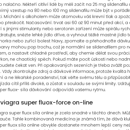
nalačno. Někteří citliví lidé by měli začít na 25 mg sildenafilu a
írný vzestup na 80 nebo 100 mg sildenafilu může být v pořádk
i. Míchání s alkoholem může atomovku váš krevní tlak a zpoždě
o přeskočit. Načasování: trvat asi 60 až 90 minut před akcí, a oč
 s jinými stimulanty nebo serotonin zařízení může spirálu rychl
ratujte, snězte lehké jídlo dříve, a vyhnout těžké mastné jídl
horka nebo zuřící bolest hlavy, zpomalte a přehodnoťte dávku v
barvy mohou pop trochu, což je normální se sildenafilem pro ně
em, a nastavit chladné prostředí, aby chemie dělat svou práci.
výkon, ne chaotický spěch. Pokud máte pocit úzkosti nebo nadm
udete čekat ven. Při opakovaných sezeních je třeba zvážit p
 Vždy zkontrolujte zdroj a dávkové informace, protože kvalita
í a ne lékařské poradenství, tak věřte svému tělu a přizpůsobi
ízda cítil příliš divoké, a zůstat v souladu se svými limity. Udr
per fluox- síla dávkování odpovídá vašemu rytmu.
 viagra super fluox-force on-line
gra super fluox síla online je zcela snadné v těchto dnech. Můž
uče. Tahle kombinovaná medicína je známá tím, že dává kluků
per fluox síla online obvykle dostanete mnohem lepší ceny než v