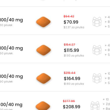
$94.42
+ 4
100/40 mg
$70.99
+ B
30 pilulek
+ S
$2.37 za pilulka
$154.27
+ 4
100/40 mg
$115.99
+ B
60 pilulek
+ S
$1.93 za pilulka
$219.44
+ 1
100/40 mg
$164.99
+ B
90 pilulek
+ S
$1.83 za pilulka
+ 10
$277.96
100/40 mg
+ Zd
$208.99
+ Bal
120 pilulek