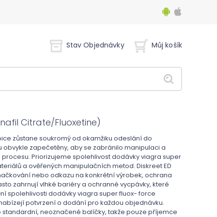
Stav Objednávky
Můj košík
enafil Citrate/Fluoxetine)
abice zůstane soukromý od okamžiku odeslání do
u obvykle zapečetěny, aby se zabránilo manipulaci a
 procesu. Priorizujeme spolehlivost dodávky viagra super
teriálů a ověřených manipulačních metod. Diskreet ED
načkování nebo odkazu na konkrétní výrobek, ochrana
sto zahrnují vlhké bariéry a ochranné vycpávky, které
í spolehlivosti dodávky viagra super fluox- force
nabízejí potvrzení o dodání pro každou objednávku.
ako standardní, neoznačené balíčky, takže pouze příjemce