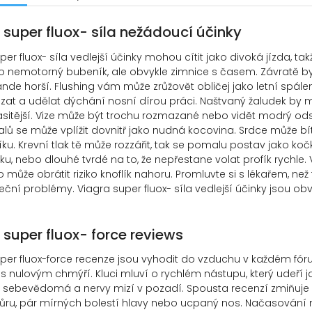
 super fluox- síla nežádoucí účinky
per fluox- síla vedlejší účinky mohou cítit jako divoká jízda, t
ko nemotorný bubeník, ale obvykle zimnice s časem. Závratě by
de horší. Flushing vám může zrůžovět obličej jako letní spále
at a udělat dýchání nosní dírou práci. Naštvaný žaludek by mo
asitější. Vize může být trochu rozmazané nebo vidět modrý odstí
alů se může vplížit dovnitř jako nudná kocovina. Srdce může bít
ku. Krevní tlak tě může rozzářit, tak se pomalu postav jako kočk
aku, nebo dlouhé tvrdé na to, že nepřestane volat profík rychle
o může obrátit riziko knoflík nahoru. Promluvte si s lékařem, než
ční problémy. Viagra super fluox- síla vedlejší účinky jsou ob
 super fluox- force reviews
per fluox-force recenze jsou vyhodit do vzduchu v každém fóru i
s nulovým chmýří. Kluci mluví o rychlém nástupu, který udeří j
 sebevědomá a nervy mizí v pozadí. Spousta recenzí zmiňuje vy
ůru, pár mírných bolestí hlavy nebo ucpaný nos. Načasování mo