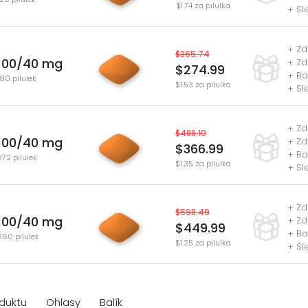
$1.74 za pilulka
+ Sl
+ Zd
$365.74
100/40 mg
+ Zd
$274.99
+ Ba
180 pilulek
$1.53 za pilulka
+ Sl
+ Zd
$488.10
100/40 mg
+ Zd
$366.99
+ Ba
272 pilulek
$1.35 za pilulka
+ Sl
+ Zd
$598.49
100/40 mg
+ Zd
$449.99
+ Ba
360 pilulek
$1.25 za pilulka
+ Sl
oduktu
Ohlasy
Balík