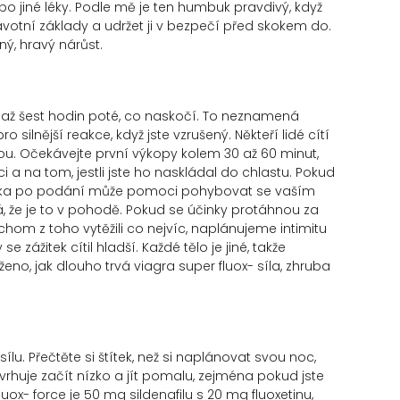
bo jiné léky. Podle mě je ten humbuk pravdivý, když
dravotní základy a udržet ji v bezpečí před skokem do.
ný, hravý nárůst.
ři až šest hodin poté, co naskočí. To neznamená
ilnější reakce, když jste vzrušený. Někteří lidé cítí
u. Očekávejte první výkopy kolem 30 až 60 minut,
 a na tom, jestli jste ho naskládal do chlastu. Pokud
ocházka po podání může pomoci pohybovat se vaším
á, že je to v pohodě. Pokud se účinky protáhnou za
hom z toho vytěžili co nejvíc, naplánujeme intimitu
zážitek cítil hladší. Každé tělo je jiné, takže
o, jak dlouho trvá viagra super fluox- síla, zhruba
lu. Přečtěte si štítek, než si naplánovat svou noc,
avrhuje začít nízko a jít pomalu, zejména pokud jste
x- force je 50 mg sildenafilu s 20 mg fluoxetinu,