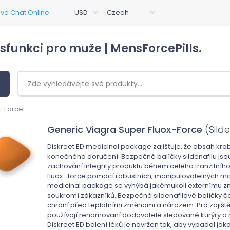
ysfunkci pro muže | MensForcePills.
x-Force
Generic Viagra Super Fluox-Force
(Sild
Diskreet ED medicinal package zajišťuje, že obsah kr
konečného doručení. Bezpečné balíčky sildenafilu jso
zachování integrity produktu během celého tranzitního
fluox- force pomocí robustních, manipulovatelných ma
medicinal package se vyhýbá jakémukoli externímu z
soukromí zákazníků. Bezpečné sildenafilové balíčky ča
chrání před teplotními změnami a nárazem. Pro zajištěn
používají renomovaní dodavatelé sledované kurýry a 
Diskreet ED balení léků je navržen tak, aby vypadal j