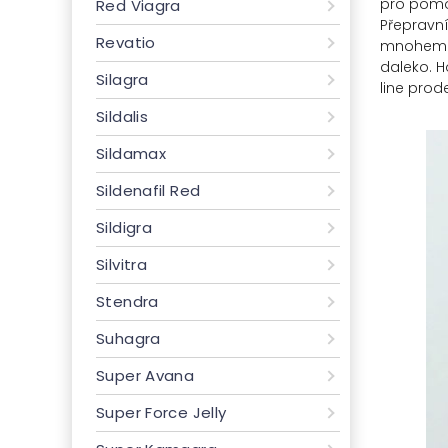
pro pomoc
Red Viagra
Přepravní
Revatio
mnohem le
daleko. H
Silagra
line prod
Sildalis
Sildamax
Sildenafil Red
Sildigra
Silvitra
Stendra
Suhagra
Super Avana
Super Force Jelly