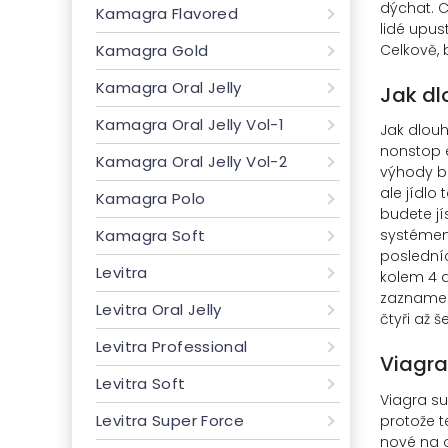
dýchat. C
Kamagra Flavored
lidé upus
Kamagra Gold
Celkově, 
Kamagra Oral Jelly
Jak dl
Kamagra Oral Jelly Vol-1
Jak dlouh
nonstop e
Kamagra Oral Jelly Vol-2
výhody bl
ale jídlo
Kamagra Polo
budete jí
Kamagra Soft
systémem 
posledníc
Levitra
kolem 4 a
zaznamene
Levitra Oral Jelly
čtyři až 
Levitra Professional
Viagra
Levitra Soft
Viagra su
Levitra Super Force
protože t
nové na o