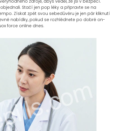
věryhodného zdroje, abys věděl, že jsi v bezpečí.
 objednali. Stačí jen pop léky a připravte se na
mpo. Získat zpět svou sebedůvěru je jen pár kliknutí
ít pevné nabídky, pokud se rozhlédnete po dobré on-
uox force online dnes.