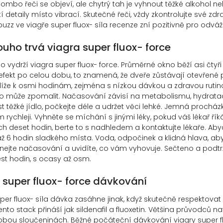
ombo řeči se objeví, ale chytrý tah je vyhnout těžké alkohol ne
tí detaily místo vibrací. Skutečné řeči, vždy zkontrolujte své z
buzz ve viagře super fluox- síla recenze zní pozitivně pro odváž
ouho trvá viagra super fluox- force
o vydrží viagra super fluox- force. Průměrné okno běží asi čty
fekt po celou dobu, to znamená, že dveře zůstávají otevřené pro s
íže k osmi hodinám, zejména s nízkou dávkou a zdravou rutino
 to může zpomalit. Načasování závisí na metabolismu, hydrataci
st těžké jídlo, počkejte déle a udržet věci lehké. Jemná pr
rychleji. Vyhněte se míchání s jinými léky, pokud váš lékař řík
h deset hodin, berte to s nadhledem a kontaktujte lékaře. Abyc
ž 6 hodin sladkého místa. Voda, odpočinek a klidná hlava, aby se 
jte načasování a uvidíte, co vám vyhovuje. Sečteno a podtržen
šest hodin, s ocasy až osm.
 super fluox- force dávkování
per fluox- síla dávka zasáhne jinak, když skutečně respektovat sí
ento stack přináší jak sildenafil a fluoxetin. Většina průvodců n
bou sloučeninách. Běžné počáteční dávkování viagry super fluo