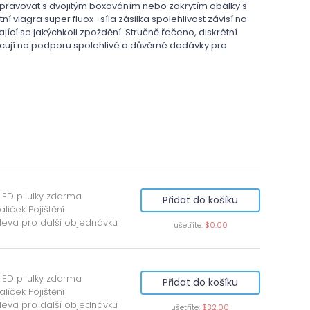
řepravovat s dvojitým boxováním nebo zakrytím obálky s
í viagra super fluox- síla zásilka spolehlivost závisí na
ící se jakýchkoli zpoždění. Stručně řečeno, diskrétní
acují na podporu spolehlivé a důvěrné dodávky pro
 ED pilulky zdarma
Přidat do košíku
alíček Pojištění
leva pro další objednávku
ušetříte:
$0.00
 ED pilulky zdarma
Přidat do košíku
alíček Pojištění
leva pro další objednávku
ušetříte:
$32.00