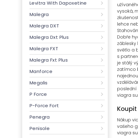
Levitra With Dapoxetine
užívaného 
vysoká, m
Malegra
zkušenost
lehce neb
Malegra DXT
Stahování
Dobře hyd
Malegra Dxt Plus
záblesky 
Malegra FXT
světlo a 
s partner
Malegra Fxt Plus
je stálý 
zatímco b
Manforce
najednou.
vzděláván
Megalis
poslední j
P Force
viagra su
P-Force Fort
Koupit
Penegra
Nákup via
vašeho ga
Penisole
viagra su