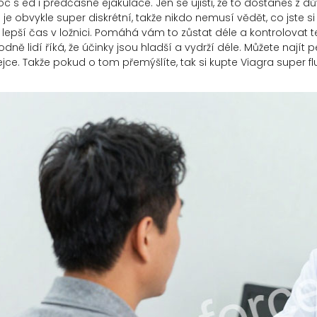
 s ed i předčasné ejakulace. Jen se ujisti, že to dostaneš z dů
 je obvykle super diskrétní, takže nikdo nemusí vědět, co jste si
pší čas v ložnici. Pomáhá vám to zůstat déle a kontrolovat te
odně lidí říká, že účinky jsou hladší a vydrží déle. Můžete naj
ejce. Takže pokud o tom přemýšlíte, tak si kupte Viagra super fl