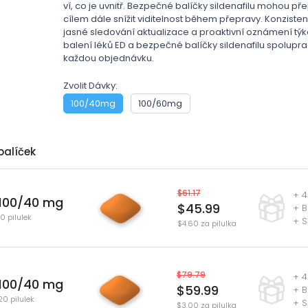
ví, co je uvnitř. Bezpečné balíčky sildenafilu mohou p
cílem dále snížit viditelnost během přepravy. Konzistentn
jasné sledování aktualizace a proaktivní oznámení týkaj
balení léků ED a bezpečné balíčky sildenafilu spolupr
každou objednávku.
Zvolit Dávky:
100/40mg
100/60mg
balíček
$61.17
+ 4
100/40 mg
$45.99
+ B
10 pilulek
+ S
$4.60 za pilulka
$79.79
+ 4
100/40 mg
$59.99
+ B
20 pilulek
+ S
$3.00 za pilulka