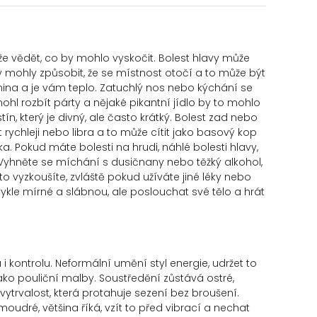
akže vědět, co by mohlo vyskočit. Bolest hlavy může
 mohly způsobit, že se místnost otočí a to může být
nina a je vám teplo. Zatuchlý nos nebo kýchání se
hl rozbít párty a nějaké pikantní jídlo by to mohlo
n, který je divný, ale často krátký. Bolest zad nebo
 rychleji nebo libra a to může cítit jako basový kop
a. Pokud máte bolesti na hrudi, náhlé bolesti hlavy,
. Vyhněte se míchání s dusičnany nebo těžký alkohol,
 to vyzkoušíte, zvláště pokud užíváte jiné léky nebo
vykle mírné a slábnou, ale poslouchat své tělo a hrát
 kontrolu. Neformální umění styl energie, udržet to
ako pouliční malby. Soustředění zůstává ostré,
trvalost, která protahuje sezení bez broušení.
udré, většina říká, vzít to před vibrací a nechat