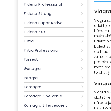
Fildena Professional
Viagra
Fildena Strong
Viagra su
Fildena Super Active
udeřit ja
během ran
Fildena XXX
může ukáz
Filitra
udělat hl
bolest sv
Filitra Professional
do hrudní
ztráta zr
Forzest
protože t
máte srde
Genegra
to chytrý.
Intagra
Viagra
Kamagra
Viagra su
Kamagra Chewable
skutečné 
nálada je
Kamagra Effervescent
Hlavu vzh