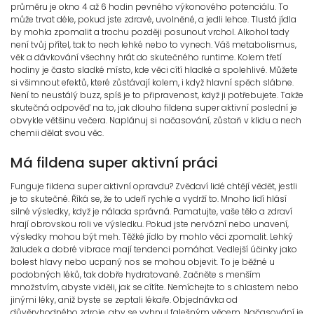
průměru je okno 4 až 6 hodin pevného výkonového potenciálu. To
může trvat déle, pokud jste zdravé, uvolněné, a jedli lehce. Tlustá jídla
by mohla zpomalit a trochu později posunout vrchol. Alkohol tady
není tvůj přítel, tak to nech lehké nebo to vynech. Váš metabolismus,
věk a dávkování všechny hrát do skutečného runtime. Kolem třetí
hodiny je často sladké místo, kde věci cítí hladké a spolehlivé. Můžete
si všimnout efektů, které zůstávají kolem, i když hlavní spěch slábne.
Není to neustálý buzz, spíš je to připravenost, když ji potřebujete. Takže
skutečná odpověď na to, jak dlouho fildena super aktivní poslední je
obvykle většinu večera. Naplánuj si načasování, zůstaň v klidu a nech
chemii dělat svou věc.
Má fildena super aktivní práci
Funguje fildena super aktivní opravdu? Zvědaví lidé chtějí vědět, jestli
je to skutečné. Říká se, že to udeří rychle a vydrží to. Mnoho lidí hlásí
silné výsledky, když je nálada správná. Pamatujte, vaše tělo a zdraví
hrají obrovskou roli ve výsledku. Pokud jste nervózní nebo unavení,
výsledky mohou být meh. Těžké jídlo by mohlo věci zpomalit. Lehký
žaludek a dobré vibrace mají tendenci pomáhat. Vedlejší účinky jako
bolest hlavy nebo ucpaný nos se mohou objevit. To je běžné u
podobných léků, tak dobře hydratované. Začněte s menším
množstvím, abyste viděli, jak se cítíte. Nemíchejte to s chlastem nebo
jinými léky, aniž byste se zeptali lékaře. Objednávka od
důvěryhodného zdroje, aby se vyhnul falešným věcem. Načasování je