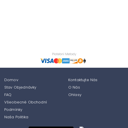
Platební Metody
Domov
Kontaktujte Nás
Stav Objednávky
O Nás
FAQ
Ohlasy
Všeobecné Obchodní
Podmínky
Naša Politika