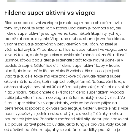
Fildena super aktivní vs viagra
Fildena super aktivní vs viagra je matchup mnoho chlapů mluví o
tom, když honí, že extra kop v ložnici. Oba cílem je pomoci s ed, ale
fildena super aktivní je softgel verze, která někteří říkají, hity rychleji,
protože absorbuje rychle. Viagra, na druhou stranu, je značka, kterou
všichni znají, a je dodávána v pravidelných pilulkách, na které je
většina lidí zvyklá. Při pohledu na fildena super aktivní vs viagra, cena
je velký faktor, protože generics obvykle stojí méně než značka. Hlavní
účinnou látkou obou látek je sildenafil citrát, takže hlavní účinek je v
podstatě stejný. Někteří lidé cítí fildena super aktivní kopy v trochu
hladší, ale to se může lišit na základě vašeho těla a to, co jste jedli.
Viagra je tu déle, takže má více značkové důvěry, ale fildena super
aktivní má fanoušky, kteří mají rádi softgel formě. Načasování také, s
oběma obvykle navrhl asi 30 až 60 minut před akcí, a zůstat aktivní až
4 až 6 hodin. Pokud chcete diskrétnost, fildena super aktivní vypadá
spíše jako vitamín, zatímco viagra má ten ikonický modrý vzhled. Ve
filmu super aktivní vs viagra debaty, vaše volba často přijde na
preference, rozpočet, a jak vaše tělo reaguje. Někteří uživatelé hlásí více
nosní vycpávky s jedním nebo druhým, ale vedlejší účinky mohou
houpat tak jako tak. Začněte s možností nižší síly, kterou jste spokojeni
s, a pouze upravit poté, co uvidíte, jak to funguje pro vás. Vždy koupit
od důvěryhodného zdroje, aby se zabránilo padělky, protože to je