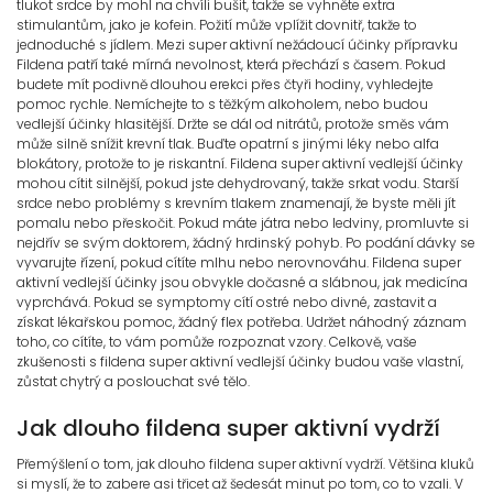
tlukot srdce by mohl na chvíli bušit, takže se vyhněte extra
stimulantům, jako je kofein. Požití může vplížit dovnitř, takže to
jednoduché s jídlem. Mezi super aktivní nežádoucí účinky přípravku
Fildena patří také mírná nevolnost, která přechází s časem. Pokud
budete mít podivně dlouhou erekci přes čtyři hodiny, vyhledejte
pomoc rychle. Nemíchejte to s těžkým alkoholem, nebo budou
vedlejší účinky hlasitější. Držte se dál od nitrátů, protože směs vám
může silně snížit krevní tlak. Buďte opatrní s jinými léky nebo alfa
blokátory, protože to je riskantní. Fildena super aktivní vedlejší účinky
mohou cítit silnější, pokud jste dehydrovaný, takže srkat vodu. Starší
srdce nebo problémy s krevním tlakem znamenají, že byste měli jít
pomalu nebo přeskočit. Pokud máte játra nebo ledviny, promluvte si
nejdřív se svým doktorem, žádný hrdinský pohyb. Po podání dávky se
vyvarujte řízení, pokud cítíte mlhu nebo nerovnováhu. Fildena super
aktivní vedlejší účinky jsou obvykle dočasné a slábnou, jak medicína
vyprchává. Pokud se symptomy cítí ostré nebo divné, zastavit a
získat lékařskou pomoc, žádný flex potřeba. Udržet náhodný záznam
toho, co cítíte, to vám pomůže rozpoznat vzory. Celkově, vaše
zkušenosti s fildena super aktivní vedlejší účinky budou vaše vlastní,
zůstat chytrý a poslouchat své tělo.
Jak dlouho fildena super aktivní vydrží
Přemýšlení o tom, jak dlouho fildena super aktivní vydrží. Většina kluků
si myslí, že to zabere asi třicet až šedesát minut po tom, co to vzali. V