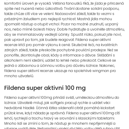
komfortní úroveň je vysoká. Většina fanoušků říká, že jízda je přirozená
spíše než nucená nebo úzkostlivá. Trvání dostane solidní podporu,
takže chůze cítí více ve velení. Načasování záleží, takže to vezmi s
prázdným žaludkem pro nejlepší rychlost. Mastná jídla mohou
zpomalit nástup a otupit vrchol. Pozor na možné zrudnutí, ucpaný
nos, nebo mírné bolesti hlavy. Dobře hydratujte a uvolněte atmosféru,
aby se minimalizovaly vedlejší účinky. Spustit nízko, pokud jste noví,
pak upravit po tom, jak budete reagovat. Fildena super aktivní
recenze křičí pro poměr výkonu k ceně. Skutečné řeči, na kvalitních
zdrojích záleží, takže přeskočte pochybné pouliční prodejce. Než se
ponoříte, zkontrolujte obal, kódy a informace o dávce. Skládání s
alkoholem není ideální, udržet to lehké nebo přeskočit. Celkově se
jedná o zábavnou a účinnou volbu pro důvěru ložnice. Nakonec,
fildena super aktivní recenze ukazuje na spolehlivé wingman pro
mnoho uživatelů.
Fildena super aktivní 100 mg
Fildena super aktivní 100mg přináší svěží, uměleckou atmosféru do
ložnice. Uživatelé milují, jak softgels pracují rychle a udržet věci
hedvábné hladké. Účinná látka sildenafil citrát pomáhá kickstart
průtok krve, když nálada je správná. Fildena super aktivní 100mg cítí
lehčí, rychlejší a trochu hravý ve srovnání s klasickými tabletami.
Mnoho lidí se zmíní o tom, že nástup je mnohem nepříjemnější a
vibrace vydrží déle. Neformální umění styl této volby dělá rutina cítit