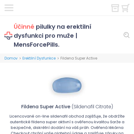
Účinné
pilulky na erektilní
dysfunkci pro muže |
MensForcePills.
Domov
Erektilní Dysfunkce
Fildena Super Active
>
>
Fildena Super Active
(Sildenafil Citrate)
Licencované on-line sildenafil obchod zajišťuje, že obdržíte
autentické fildena super aktivní s ověřenou kvalitou šarže a
bezpečné, diskrétní dodání na váš práh. Ověřená lékárna
Checkout chrání vaše platební údaje a zajišťuje záruky na