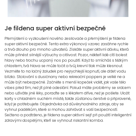
Je fildena super aktivní bezpečné
Přemýšlení o vyzkoušení nového zesilovače a přemýšlení je fildena
super aktivní bezpečné. Tento extra výkonový vzorec zasáhne rychle
a trvá dlouho pro mnoho uživatelů. Získáte super aktivní dávku, která
může přinést silnější výbuchy a citlivost. Pozor, někteří lidé cítí bolest
hlavy nebo trochu ucpaný nos po použití. Když to smícháš s těžkým
chlastem, tvá hlava se může točit a tvůj krevní tlak může klesnout.
Vezměte to na lačný žaludek pro nejrychlejší kopnutí, ale držet vodu
blízko. Stolování s dusičnany nebo rekreační poppers je velké ne a
může být nebezpečné. Začněte s menší kopeček vidět, jak vaše tělo
vibes před tím, než jít plné odeslání. Pokud máte problémy se srdcem
nebo užíváte jiné léky, poraďte se s lékařem dříve, než je pošlete. Uložit
karty v chladném suchém místě, takže zůstanou čerstvé a připravené,
když je potřebujete. Objednávka od důvěryhodného zdroje, aby se
vyhnul padělkům, které si mohou zahrávat s vaší bezpečností.
Sečteno a podtrženo, je fildena super aktivní sejf při použití inteligentní
zdravými dospělými, kteří se vyhnout riskantní komba.