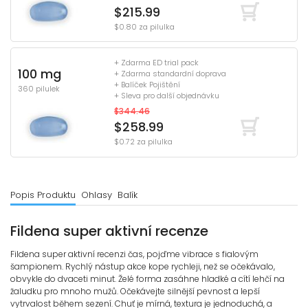
$215.99
$0.80 za pilulka
+ Zdarma ED trial pack
100 mg
+ Zdarma standardní doprava
+ Balíček Pojištění
360 pilulek
+ Sleva pro další objednávku
$344.46
$258.99
$0.72 za pilulka
Popis Produktu
Ohlasy
Balík
Fildena super aktivní recenze
Fildena super aktivní recenzi čas, pojďme vibrace s fialovým
šampionem. Rychlý nástup akce kope rychleji, než se očekávalo,
obvykle do dvaceti minut. Želé forma zasáhne hladké a cítí lehčí na
žaludku pro mnoho mužů. Očekávejte silnější pevnost a lepší
vytrvalost během sezení. Chuť je mírná, textura je jednoduchá, a