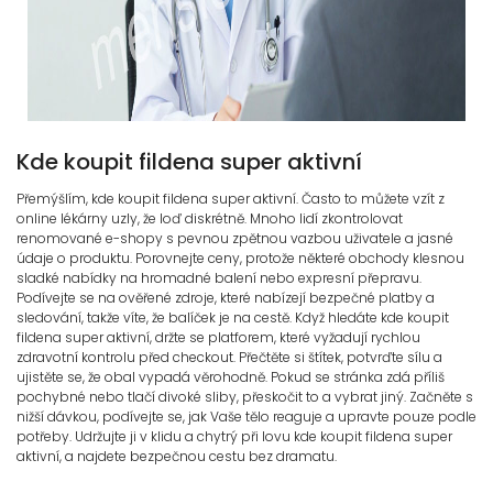
Kde koupit fildena super aktivní
Přemýšlím, kde koupit fildena super aktivní. Často to můžete vzít z
online lékárny uzly, že loď diskrétně. Mnoho lidí zkontrolovat
renomované e-shopy s pevnou zpětnou vazbou uživatele a jasné
údaje o produktu. Porovnejte ceny, protože některé obchody klesnou
sladké nabídky na hromadné balení nebo expresní přepravu.
Podívejte se na ověřené zdroje, které nabízejí bezpečné platby a
sledování, takže víte, že balíček je na cestě. Když hledáte kde koupit
fildena super aktivní, držte se platforem, které vyžadují rychlou
zdravotní kontrolu před checkout. Přečtěte si štítek, potvrďte sílu a
ujistěte se, že obal vypadá věrohodně. Pokud se stránka zdá příliš
pochybné nebo tlačí divoké sliby, přeskočit to a vybrat jiný. Začněte s
nižší dávkou, podívejte se, jak Vaše tělo reaguje a upravte pouze podle
potřeby. Udržujte ji v klidu a chytrý při lovu kde koupit fildena super
aktivní, a najdete bezpečnou cestu bez dramatu.