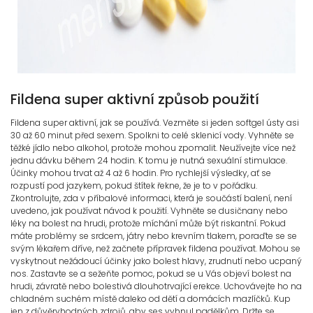
Fildena super aktivní způsob použití
Fildena super aktivní, jak se používá. Vezměte si jeden softgel ústy asi
30 až 60 minut před sexem. Spolkni to celé sklenicí vody. Vyhněte se
těžké jídlo nebo alkohol, protože mohou zpomalit. Neužívejte více než
jednu dávku během 24 hodin. K tomu je nutná sexuální stimulace.
Účinky mohou trvat až 4 až 6 hodin. Pro rychlejší výsledky, ať se
rozpustí pod jazykem, pokud štítek řekne, že je to v pořádku.
Zkontrolujte, zda v příbalové informaci, která je součástí balení, není
uvedeno, jak používat návod k použití. Vyhněte se dusičnany nebo
léky na bolest na hrudi, protože míchání může být riskantní. Pokud
máte problémy se srdcem, játry nebo krevním tlakem, poraďte se se
svým lékařem dříve, než začnete přípravek fildena používat. Mohou se
vyskytnout nežádoucí účinky jako bolest hlavy, zrudnutí nebo ucpaný
nos. Zastavte se a sežeňte pomoc, pokud se u Vás objeví bolest na
hrudi, závratě nebo bolestivá dlouhotrvající erekce. Uchovávejte ho na
chladném suchém místě daleko od dětí a domácích mazlíčků. Kup
jen z důvěryhodných zdrojů, aby ses vyhnul padělkům. Držte se