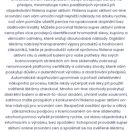
předpis, minimalizuje riziko padělaných výrobků při
objednávání fildena super aktivní. Fildena super aktivní on-line
srovnání cen vám umožní najít nejnižší náklady na dávku rychle,
což vám pomůže ušetřit peníze na opakované doplnění bez
obětování kvality. Můžete porovnat fildena super aktivní online
cena přes více prodejců identifikovat hromadné slevy, kupóny a
věrnostní odměny, které snižují dlouhodobé náklady. Digitální
lékárny nabízejí transparentní výpisy produktů a hodnocení
zákazníků, takže je jednodušší vybrat správnou fildena super
aktivní sílu a velikost balení pro vaše potřeby. Na svých
licencovaných stránkách on-line sildenafilu zobrazují
renomované platformy certifikáty a odznaky shody, které vám
poskytují důvěru v autentičnost výrobku a dodržování předpisů.
Automatické doplňování upomínek a pořadí zefektivnění
nákupního procesu, takže nikdy vyčerpat své léky při použití
ověřené lékárny checkout. Mnoho on-line obchody poskytují
diskrétní balení a direct-to-door dodání, chránit vaše soukromí,
zatímco máte prospěch z konkurenční fildena super aktivní on-
line nástrojů pro srovnání cen. Bezpečné zasílání zpráv a citlivý
zákaznickou podporu v licencovaném on-line sildenafilu
obchod pomoci vyřešit problémy rychle, od stavu objednávky k
informacím o výrobku, bez zpoždění. Schopnost provádět super
aktivní online srovnání cen a spoléhat se na ověřené lékárny