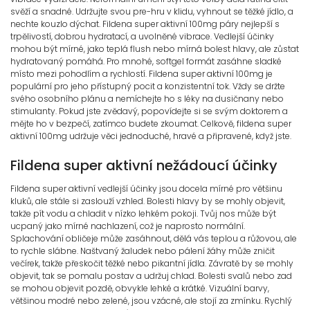
svěží a snadné. Udržujte svou pre-hru v klidu, vyhnout se těžké jídlo, a
nechte kouzlo dýchat. Fildena super aktivní 100mg páry nejlepší s
trpělivostí, dobrou hydratací, a uvolněné vibrace. Vedlejší účinky
mohou být mírné, jako teplá flush nebo mírná bolest hlavy, ale zůstat
hydratovaný pomáhá. Pro mnohé, softgel formát zasáhne sladké
místo mezi pohodlím a rychlostí. Fildena super aktivní 100mg je
populární pro jeho přístupný pocit a konzistentní tok. Vždy se držte
svého osobního plánu a nemíchejte ho s léky na dusičnany nebo
stimulanty. Pokud jste zvědavý, popovídejte si se svým doktorem a
mějte ho v bezpečí, zatímco budete zkoumat. Celkově, fildena super
aktivní 100mg udržuje věci jednoduché, hravé a připravené, když jste.
Fildena super aktivní nežádoucí účinky
Fildena super aktivní vedlejší účinky jsou docela mírné pro většinu
kluků, ale stále si zaslouží vzhled. Bolesti hlavy by se mohly objevit,
takže pít vodu a chladit v nízko lehkém pokoji. Tvůj nos může být
ucpaný jako mírné nachlazení, což je naprosto normální.
Splachování obličeje může zasáhnout, dělá vás teplou a růžovou, ale
to rychle slábne. Naštvaný žaludek nebo pálení žáhy může zničit
večírek, takže přeskočit těžké nebo pikantní jídla. Závratě by se mohly
objevit, tak se pomalu postav a udržuj chlad. Bolesti svalů nebo zad
se mohou objevit pozdě, obvykle lehké a krátké. Vizuální barvy,
většinou modré nebo zelené, jsou vzácné, ale stojí za zmínku. Rychlý