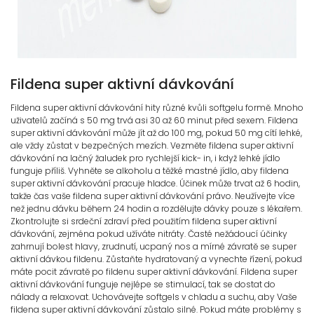
Fildena super aktivní dávkování
Fildena super aktivní dávkování hity různé kvůli softgelu formě. Mnoho
uživatelů začíná s 50 mg trvá asi 30 až 60 minut před sexem. Fildena
super aktivní dávkování může jít až do 100 mg, pokud 50 mg cítí lehké,
ale vždy zůstat v bezpečných mezích. Vezměte fildena super aktivní
dávkování na lačný žaludek pro rychlejší kick- in, i když lehké jídlo
funguje příliš. Vyhněte se alkoholu a těžké mastné jídlo, aby fildena
super aktivní dávkování pracuje hladce. Účinek může trvat až 6 hodin,
takže čas vaše fildena super aktivní dávkování právo. Neužívejte více
než jednu dávku během 24 hodin a rozdělujte dávky pouze s lékařem.
Zkontrolujte si srdeční zdraví před použitím fildena super aktivní
dávkování, zejména pokud užíváte nitráty. Časté nežádoucí účinky
zahrnují bolest hlavy, zrudnutí, ucpaný nos a mírné závratě se super
aktivní dávkou fildenu. Zůstaňte hydratovaný a vynechte řízení, pokud
máte pocit závratě po fildenu super aktivní dávkování. Fildena super
aktivní dávkování funguje nejlépe se stimulací, tak se dostat do
nálady a relaxovat. Uchovávejte softgels v chladu a suchu, aby Vaše
fildena super aktivní dávkování zůstalo silné. Pokud máte problémy s