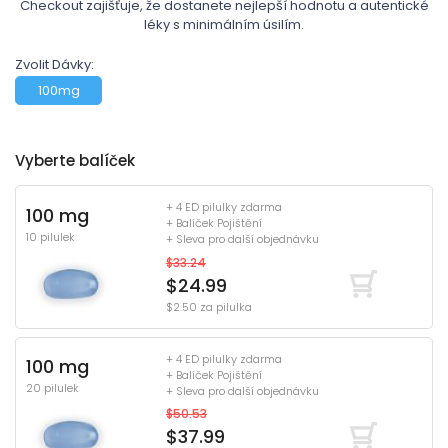
Checkout zajišťuje, že dostanete nejlepší hodnotu a autentické
léky s minimálním úsilím.
Zvolit Dávky:
100mg
Vyberte balíček
+ 4 ED pilulky zdarma
100 mg
+ Balíček Pojištění
10 pilulek
+ Sleva pro další objednávku
$33.24
$24.99
$2.50 za pilulka
+ 4 ED pilulky zdarma
100 mg
+ Balíček Pojištění
20 pilulek
+ Sleva pro další objednávku
$50.53
$37.99