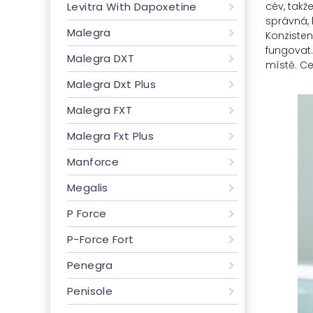
cév, takž
Levitra With Dapoxetine
správná, k
Malegra
Konzisten
fungovat.
Malegra DXT
místě. Ce
Malegra Dxt Plus
Malegra FXT
Malegra Fxt Plus
Manforce
Megalis
P Force
P-Force Fort
Penegra
Penisole