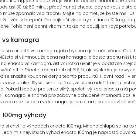
iacta 100mg, jak se používá, je vlastně docela jednoduché, pok
ody asi 30 až 60 minut předtím, než chcete, aby se kouzlo stalo. 
o může zpomalit věci trochu. Mějte na paměti, že byste měli 
rželi věci v bezpečí. Pro nejlepší výsledky s eriacta 100mg, jak 
zeně. Tohle není denní vitamín, takže ho použij, jen když potřebu
a vs kamagra
 si o eriactě vs kamagra, jako bychom jen točili vánek. Oba t
. Můžete si všimnout, že cena na kamagra je často trochu nižší, 
na eriacta vs kamagra, aktivní látka uvnitř je v podstatě stejná 
vání cítila Eriacta trochu fantastičtější, ale výsledek je obvykle
yž se snažíte koupit některý z těchto produktů. Hlavní rozdíl v
barvy pilulek. Slyšel jsem lidi říkat, že jeden udeří trochu rychle
e. Pokud hledáte pro tento silný, spolehlivý kop, eriacta má p
í. Kamagra je známá pro zábavné ochucené možnosti, což je 
volba mezi eriacta vs kamagra je jen o tom, co odpovídá vaš
a 100mg výhody
 si chvíli o výhodách eriacta 100mg. Mnoho chlapů se na to sp
. Jedním z největších výhod eriacta 100mg je naprostá důvěra