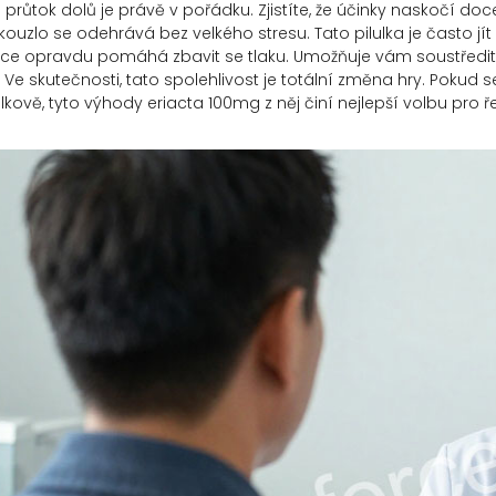
e průtok dolů je právě v pořádku. Zjistíte, že účinky naskočí doc
ouzlo se odehrává bez velkého stresu. Tato pilulka je často jít na
ce opravdu pomáhá zbavit se tlaku. Umožňuje vám soustředit 
 Ve skutečnosti, tato spolehlivost je totální změna hry. Pokud 
lkově, tyto výhody eriacta 100mg z něj činí nejlepší volbu pro ře