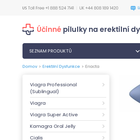
Účinné
pilulky na erektilní d
SEZNAM PRODUKTŮ
Domov
Erektilní Dysfunkce
Eriacta
>
>
Viagra Professional
(Sublingual)
Viagra
Viagra Super Active
Kamagra Oral Jelly
Cialis