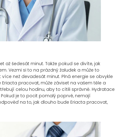
et až šedesát minut. Takže pokud se divíte, jak
em. Vezmi si to na prázdný žaludek a může to
vat více než devadesát minut. Plná energie se obvykle
e Eriacta pracovat, může záviset na vašem těle a
třebují celou hodinu, aby to cítili správně. Hydratace
. Pokud je to pocit pomalý poprvé, nemají
 odpověď na to, jak dlouho bude Eriacta pracovat,