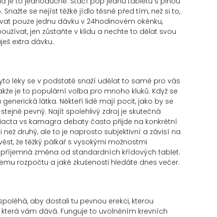
ud je to jednoduché. Stačí pop jednu tabletu s plnou
Snažte se nejíst těžké jídlo těsně před tím, než si to,
užívat pouze jednu dávku v 24hodinovém okénku,
používat, jen zůstaňte v klidu a nechte to dělat svou
ješ extra dávku.
yto léky se v podstatě snaží udělat to samé pro vás
takže je to populární volba pro mnoho kluků. Když se
generická látka. Někteří lidé mají pocit, jako by se
 stejně pevný. Najít spolehlivý zdroj je skutečná
 eriacta vs kamagra debaty často přijde na konkrétní
ji než druhý, ale to je naprosto subjektivní a závisí na
ověst, že těžký pálkař s vysokými možnostmi
příjemná změna od standardních křídových tablet.
emu rozpočtu a jaké zkušenosti hledáte dnes večer.
oléhá, aby dostali tu pevnou erekci, kterou
, která vám dává. Funguje to uvolněním krevních