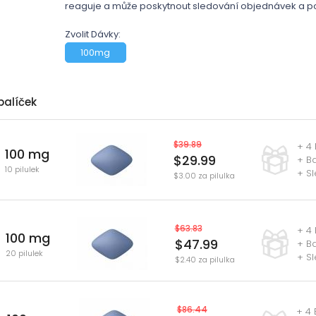
reaguje a může poskytnout sledování objednávek a poli
Zvolit Dávky:
100mg
balíček
$39.89
+ 4 
100 mg
$29.99
+ Ba
10 pilulek
+ S
$3.00 za pilulka
$63.83
+ 4 
100 mg
$47.99
+ Ba
20 pilulek
+ S
$2.40 za pilulka
$86.44
+ 4 