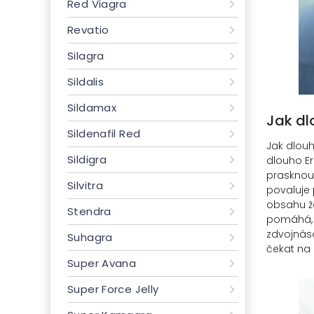
Red Viagra
Revatio
Silagra
Sildalis
Sildamax
Jak dl
Sildenafil Red
Jak dlouh
Sildigra
dlouho Er
prasknout
Silvitra
povaluje 
obsahu ža
Stendra
pomáhá, a
zdvojnáso
Suhagra
čekat na 
Super Avana
Super Force Jelly