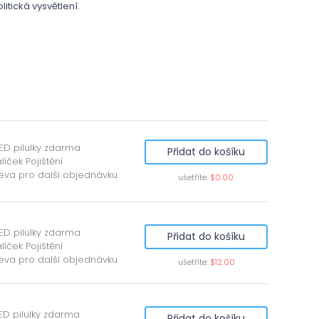
tická vysvětlení.
ED pilulky zdarma
Přidat do košíku
líček Pojištění
leva pro další objednávku
ušetříte:
$0.00
ED pilulky zdarma
Přidat do košíku
líček Pojištění
leva pro další objednávku
ušetříte:
$12.00
ED pilulky zdarma
Přidat do košíku