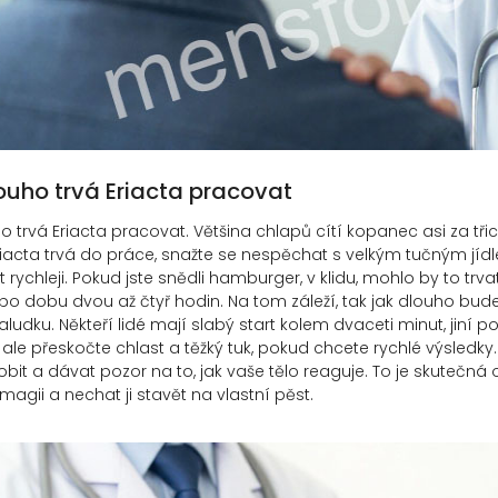
ouho trvá Eriacta pracovat
o trvá Eriacta pracovat. Většina chlapů cítí kopanec asi za třic
iacta trvá do práce, snažte se nespěchat s velkým tučným jídl
 rychleji. Pokud jste snědli hamburger, v klidu, mohlo by to tr
po dobu dvou až čtyř hodin. Na tom záleží, tak jak dlouho bud
ludku. Někteří lidé mají slabý start kolem dvaceti minut, jiní po
le přeskočte chlast a těžký tuk, pokud chcete rychlé výsledky
bit a dávat pozor na to, jak vaše tělo reaguje. To je skutečná
magii a nechat ji stavět na vlastní pěst.