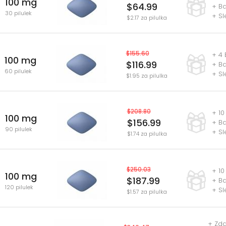
100 mg
$64.99
+ Ba
30 pilulek
+ Sl
$2.17 za pilulka
$155.60
+ 4 
100 mg
$116.99
+ Ba
60 pilulek
+ Sl
$1.95 za pilulka
$208.80
+ 10
100 mg
$156.99
+ Ba
90 pilulek
+ Sl
$1.74 za pilulka
$250.03
+ 10
100 mg
$187.99
+ Ba
120 pilulek
+ Sl
$1.57 za pilulka
+ Zda