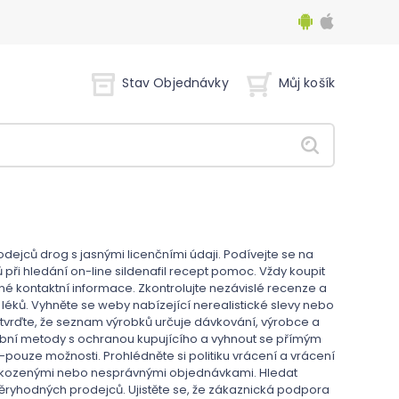
Stav Objednávky
Můj košík
ejců drog s jasnými licenčními údaji. Podívejte se na
i hledání on-line sildenafil recept pomoc. Vždy koupit
lné kontaktní informace. Zkontrolujte nezávislé recenze a
a léků. Vyhněte se weby nabízející nerealistické slevy nebo
otvrďte, že seznam výrobků určuje dávkování, výrobce a
ební metody s ochranou kupujícího a vyhnout se přímým
uze možnosti. Prohlédněte si politiku vrácení a vrácení
oškozenými nebo nesprávnými objednávkami. Hledat
věryhodných prodejců. Ujistěte se, že zákaznická podpora