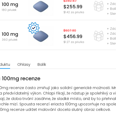
$340.47
100 mg
+ Zd
$255.99
+ Bal
180 pilulek
$1.42 za pilulka
+ Sle
+ Zda
$607.80
100 mg
+ Zd
$456.99
+ Bal
360 pilulek
$1.27 za pilulka
+ Sle
oduktu
Ohlasy
Balík
a 100mg recenze
00mg recenze často zmiňují jako solidní generické možnosti. 
 předvídatelný výkon. Chlapi říkají, že nástup je spolehlivý a 
ají, že doba trvání zasáhne, že sladké místo, aniž by to přehnal
ychle mizí. Spousta recenzí eriacta 100mg upozorňuje na spoleh
00mg recenze udržet malování docela slušný obraz celkově.