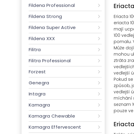
Eriact
Fildena Professional
Fildena Strong
Eriacta 1
eriacta 1
Fildena Super Active
mají ucpa
100 vedle
Fildena XXX
pomalu. V
Může dojít
Filitra
mohou uká
Filitra Professional
ztráta zr
vedlejšíc
Forzest
vedlejší 
Pokud se 
Genegra
způsob, j
vedlejší 
Intagra
míchání m
seznam 10
Kamagra
pouze ve
Kamagra Chewable
Eriact
Kamagra Effervescent