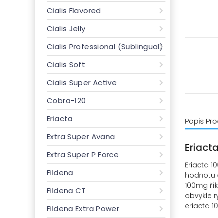
Cialis Flavored
Cialis Jelly
Cialis Professional (Sublingual)
Cialis Soft
Cialis Super Active
Cobra-120
Eriacta
Popis Pr
Extra Super Avana
Eriact
Extra Super P Force
Eriacta 1
Fildena
hodnotu a
100mg řík
Fildena CT
obvykle r
eriacta 1
Fildena Extra Power