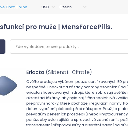
ysfunkci pro muže | MensForcePills.
Eriacta
(Sildenafil Citrate)
Ověřte prodejce výběrem pouze certifikovaných ED prod
bezpečné Checkout a zásady ochrany osobních údajů př
eriacta z licencovaných zdrojů, které zobrazují ověřite
akreditaci lékárny, aby byla zajištěna spolehlivá kvalit
přepravní nároky, které obcházejí regulační normy. P
datum vypršení platnosti před nákupem. Použijte plat
převodům peněžních prostředků nebo kryptocurrency-po
peněz, aby bylo zajištěno spravedlivé zacházení s p
transparentní přepravní lhůty a diskrétní balení od dů