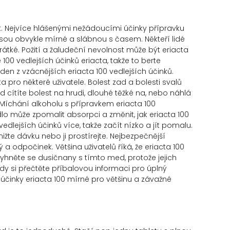
t. Nejvíce hlášenými nežádoucími účinky přípravku
y jsou obvykle mírné a slábnou s časem. Někteří lidé
rátké. Požití a žaludeční nevolnost může být eriacta
 100 vedlejších účinků eriacta, takže to berte
n z vzácnějších eriacta 100 vedlejších účinků.
cta pro některé uživatele. Bolest zad a bolesti svalů
 cítíte bolest na hrudi, dlouhé těžké na, nebo náhlá
. Míchání alkoholu s přípravkem eriacta 100
dlo může zpomalit absorpci a změnit, jak eriacta 100
edlejších účinků více, takže začít nízko a jít pomalu.
ižte dávku nebo ji prostírejte. Nejbezpečnější
 a odpočinek. Většina uživatelů říká, že eriacta 100
Vyhněte se dusičnany s tímto med, protože jejich
dy si přečtěte příbalovou informaci pro úplný
činky eriacta 100 mírné pro většinu a závažné