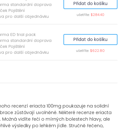
Přidat do košíku
arma standardní doprava
íček Pojištění
ušetříte:
$284.40
va pro další objednávku
rma ED trial pack
Přidat do košíku
arma standardní doprava
íček Pojištění
ušetříte:
$622.80
va pro další objednávku
Mnoho recenzí eriacta 100mg poukazuje na solidní
vibrace zůstávají uvolněné. Některé recenze eriacta
. Možná vidíte řeči o mírných bolestech hlavy, ale
livé výsledky po lehkém jídle. Stručně řečeno,