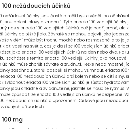
a 100 nežádoucích účinků
00 nežádoucí účinky jsou časté a měli byste vědět, co očekáva
00 jsou bolesti hlavy a zrudnutí. Tyto eriacta 100 vedlejší účink
ný nos s eriacta 100 vedlejších účinků, což je nepříjemné, ale k
jší účinky po těžké jídlo. Závratě se mohou objevit jako jeden ze
aše vidění může být trochu modré nebo rozmazané, a to je jede
 k citlivosti na světlo, což je další ze 100 vedlejších účinků eria
zat jako eriacta 100 vedlejších účinků na den nebo dva. Pokud
aku, zacházet s těmito eriacta 100 vedlejší účinky jako nouzové
h účinků může zhoršit závratě a zrudnutí. Těžké nebo mastné jí
účinky zasáhnou. Starší dospělí si mohou všimnout, eriacta 100 v
eriacta 100 nežádoucích účinků drží kolem nebo se cítí silný, sn
ak zvládnout eriacta 100 vedlejších účinků je zůstat hydratovaný
účinky jsou chladné a zvládnutelné, jakmile se naučíte rytmus. 
ůže způsobit, že eriacta 100 vedlejších účinků nebezpečné. Vž
0 nežádoucích účinků a upozornění. Celkově jsou nežádoucí ú
 vzácných případech.
a 100 mg