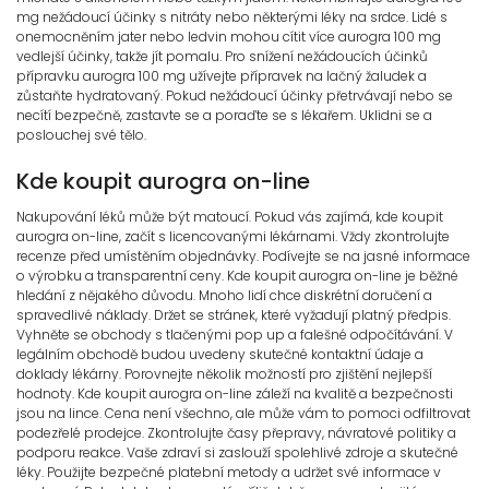
mg nežádoucí účinky s nitráty nebo některými léky na srdce. Lidé s
onemocněním jater nebo ledvin mohou cítit více aurogra 100 mg
vedlejší účinky, takže jít pomalu. Pro snížení nežádoucích účinků
přípravku aurogra 100 mg užívejte přípravek na lačný žaludek a
zůstaňte hydratovaný. Pokud nežádoucí účinky přetrvávají nebo se
necítí bezpečně, zastavte se a poraďte se s lékařem. Uklidni se a
poslouchej své tělo.
Kde koupit aurogra on-line
Nakupování léků může být matoucí. Pokud vás zajímá, kde koupit
aurogra on-line, začít s licencovanými lékárnami. Vždy zkontrolujte
recenze před umístěním objednávky. Podívejte se na jasné informace
o výrobku a transparentní ceny. Kde koupit aurogra on-line je běžné
hledání z nějakého důvodu. Mnoho lidí chce diskrétní doručení a
spravedlivé náklady. Držet se stránek, které vyžadují platný předpis.
Vyhněte se obchody s tlačenými pop up a falešné odpočítávání. V
legálním obchodě budou uvedeny skutečné kontaktní údaje a
doklady lékárny. Porovnejte několik možností pro zjištění nejlepší
hodnoty. Kde koupit aurogra on-line záleží na kvalitě a bezpečnosti
jsou na lince. Cena není všechno, ale může vám to pomoci odfiltrovat
podezřelé prodejce. Zkontrolujte časy přepravy, návratové politiky a
podporu reakce. Vaše zdraví si zaslouží spolehlivé zdroje a skutečné
léky. Použijte bezpečné platební metody a udržet své informace v