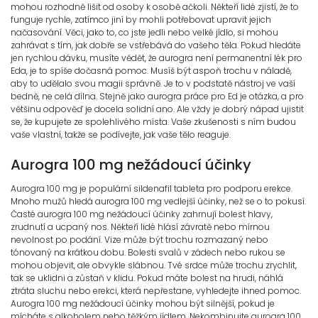
mohou rozhodně lišit od osoby k osobě ačkoli. Někteří lidé zjistí, že to
funguje rychle, zatímco jiní by mohli potřebovat upravit jejich
načasování. Věci, jako to, co jste jedli nebo velké jídlo, si mohou
zahrávat s tím, jak dobře se vstřebává do vašeho těla. Pokud hledáte
jen rychlou dávku, musíte vědět, že aurogra není permanentní lék pro
Eda, je to spíše dočasná pomoc. Musíš být aspoň trochu v náladě,
aby to udělalo svou magii správně. Je to v podstatě nástroj ve vaší
bedně, ne celá dílna. Stejně jako aurogra práce pro Ed je otázka, a pro
většinu odpověď je docela solidní ano. Ale vždy je dobrý nápad ujistit
se, že kupujete ze spolehlivého místa. Vaše zkušenosti s ním budou
vaše vlastní, takže se podívejte, jak vaše tělo reaguje.
Aurogra 100 mg nežádoucí účinky
Aurogra 100 mg je populární sildenafil tableta pro podporu erekce.
Mnoho mužů hledá aurogra 100 mg vedlejší účinky, než se o to pokusí.
Časté aurogra 100 mg nežádoucí účinky zahrnují bolest hlavy,
zrudnutí a ucpaný nos. Někteří lidé hlásí závratě nebo mírnou
nevolnost po podání. Vize může být trochu rozmazaný nebo
tónovaný na krátkou dobu. Bolesti svalů v zádech nebo rukou se
mohou objevit, ale obvykle slábnou. Tvé srdce může trochu zrychlit,
tak se uklidni a zůstaň v klidu. Pokud máte bolest na hrudi, náhlá
ztráta sluchu nebo erekci, která nepřestane, vyhledejte ihned pomoc.
Aurogra 100 mg nežádoucí účinky mohou být silnější, pokud je
mícháte s alkoholem nebo těžkým jídlem. Nekombinujte aurogra 100