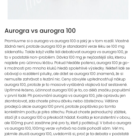
Aurogra vs aurogra 100
Promluvme si o aurogra vs aurogra 100 a jaký je v tom rozdíl. Vlastně
žádná není, protože aurogra 100 je standardní verze léku se 100 mg
sildenafilu. Takže když vidíte lidi debatovat aurogra vs aurogra 100, je
to v podstatě non-problém. Dávka 100 mg je nejčastější síla, kterou
najdete pro účinnou léčbu. Pokud hledáte potenci, aurogra 100 je go-
k možnosti pro mnoho kluků hledá spolehlivé výsledky. Někteří lidé se
obávají o rozdělení pilulky, ale držet se aurogra 100 znamená, že si
nemusíte zahrávat s řezání nic. Ceny obvykle upřednostňují nákup
aurogra 100, protože je to masově vyráběná vlajková loď sestavené.
Upřímně řečeno, účinnost aurogra 100 je to, co dělá značku populární
v první řadě. Při porovnání aurogra vs aurogra 100, jste opravdu jen
zkontrolovat, zda chcete plnou dávku nebo částečnou. Většina
prodejců akcie aurogra 100 první, protože poptávka po tomto
konkrétním počtu je přes střechu. Pokud chcete jednoduchý zážitek,
stačí jít s aurogra 100 a přeskočit hádat. Kvalita je konzistentní v obou,
ale 100mg punč zasáhne jiné pro ty, kteří ji potřebují. V bitvě o aurogra
vs aurogra 100, 100mg verze vyhrává na čistě pohodlí sám. Věř mi,
jakmile zkusíš aurogra 100, uvědomíš si, proč je ta debata v podstatě