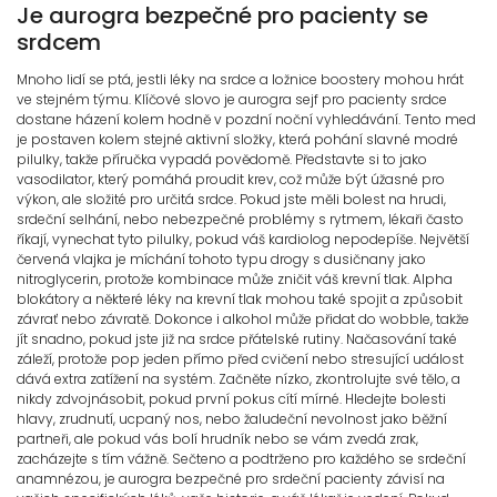
Je aurogra bezpečné pro pacienty se
srdcem
Mnoho lidí se ptá, jestli léky na srdce a ložnice boostery mohou hrát
ve stejném týmu. Klíčové slovo je aurogra sejf pro pacienty srdce
dostane házení kolem hodně v pozdní noční vyhledávání. Tento med
je postaven kolem stejné aktivní složky, která pohání slavné modré
pilulky, takže příručka vypadá povědomě. Představte si to jako
vasodilator, který pomáhá proudit krev, což může být úžasné pro
výkon, ale složité pro určitá srdce. Pokud jste měli bolest na hrudi,
srdeční selhání, nebo nebezpečné problémy s rytmem, lékaři často
říkají, vynechat tyto pilulky, pokud váš kardiolog nepodepíše. Největší
červená vlajka je míchání tohoto typu drogy s dusičnany jako
nitroglycerin, protože kombinace může zničit váš krevní tlak. Alpha
blokátory a některé léky na krevní tlak mohou také spojit a způsobit
závrať nebo závratě. Dokonce i alkohol může přidat do wobble, takže
jít snadno, pokud jste již na srdce přátelské rutiny. Načasování také
záleží, protože pop jeden přímo před cvičení nebo stresující událost
dává extra zatížení na systém. Začněte nízko, zkontrolujte své tělo, a
nikdy zdvojnásobit, pokud první pokus cítí mírné. Hledejte bolesti
hlavy, zrudnutí, ucpaný nos, nebo žaludeční nevolnost jako běžní
partneři, ale pokud vás bolí hrudník nebo se vám zvedá zrak,
zacházejte s tím vážně. Sečteno a podtrženo pro každého se srdeční
anamnézou, je aurogra bezpečné pro srdeční pacienty závisí na