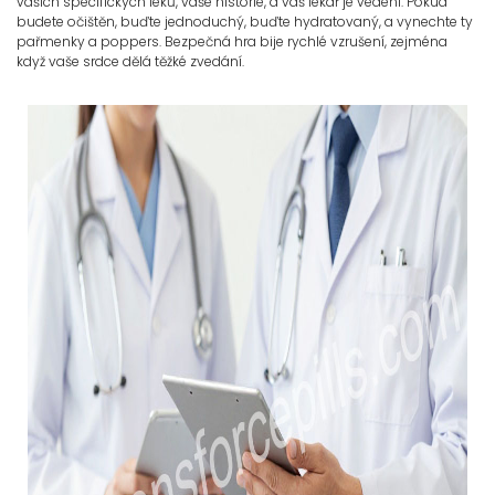
vašich specifických léků, vaše historie, a váš lékař je vedení. Pokud
budete očištěn, buďte jednoduchý, buďte hydratovaný, a vynechte ty
pařmenky a poppers. Bezpečná hra bije rychlé vzrušení, zejména
když vaše srdce dělá těžké zvedání.