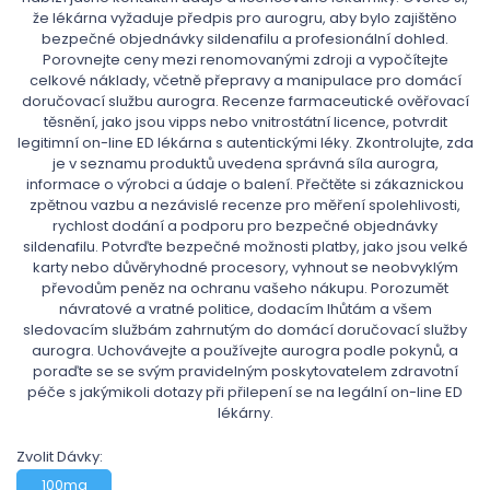
že lékárna vyžaduje předpis pro aurogru, aby bylo zajištěno
bezpečné objednávky sildenafilu a profesionální dohled.
Porovnejte ceny mezi renomovanými zdroji a vypočítejte
celkové náklady, včetně přepravy a manipulace pro domácí
doručovací službu aurogra. Recenze farmaceutické ověřovací
těsnění, jako jsou vipps nebo vnitrostátní licence, potvrdit
legitimní on-line ED lékárna s autentickými léky. Zkontrolujte, zda
je v seznamu produktů uvedena správná síla aurogra,
informace o výrobci a údaje o balení. Přečtěte si zákaznickou
zpětnou vazbu a nezávislé recenze pro měření spolehlivosti,
rychlost dodání a podporu pro bezpečné objednávky
sildenafilu. Potvrďte bezpečné možnosti platby, jako jsou velké
karty nebo důvěryhodné procesory, vyhnout se neobvyklým
převodům peněz na ochranu vašeho nákupu. Porozumět
návratové a vratné politice, dodacím lhůtám a všem
sledovacím službám zahrnutým do domácí doručovací služby
aurogra. Uchovávejte a používejte aurogra podle pokynů, a
poraďte se se svým pravidelným poskytovatelem zdravotní
péče s jakýmikoli dotazy při přilepení se na legální on-line ED
lékárny.
Zvolit Dávky:
100mg