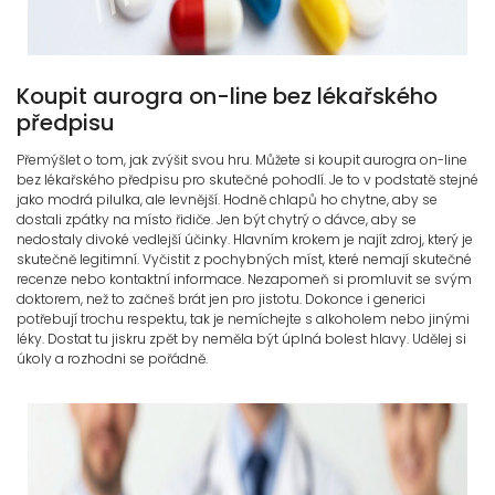
Koupit aurogra on-line bez lékařského
předpisu
Přemýšlet o tom, jak zvýšit svou hru. Můžete si koupit aurogra on-line
bez lékařského předpisu pro skutečné pohodlí. Je to v podstatě stejné
jako modrá pilulka, ale levnější. Hodně chlapů ho chytne, aby se
dostali zpátky na místo řidiče. Jen být chytrý o dávce, aby se
nedostaly divoké vedlejší účinky. Hlavním krokem je najít zdroj, který je
skutečně legitimní. Vyčistit z pochybných míst, které nemají skutečné
recenze nebo kontaktní informace. Nezapomeň si promluvit se svým
doktorem, než to začneš brát jen pro jistotu. Dokonce i generici
potřebují trochu respektu, tak je nemíchejte s alkoholem nebo jinými
léky. Dostat tu jiskru zpět by neměla být úplná bolest hlavy. Udělej si
úkoly a rozhodni se pořádně.