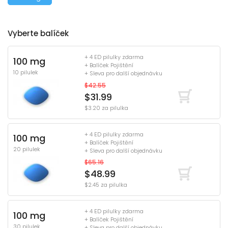
Vyberte balíček
+ 4 ED pilulky zdarma
100 mg
+ Balíček Pojištění
10 pilulek
+ Sleva pro další objednávku
$42.55
$31.99
$3.20 za pilulka
+ 4 ED pilulky zdarma
100 mg
+ Balíček Pojištění
20 pilulek
+ Sleva pro další objednávku
$65.16
$48.99
$2.45 za pilulka
+ 4 ED pilulky zdarma
100 mg
+ Balíček Pojištění
30 pilulek
+ Sleva pro další objednávku