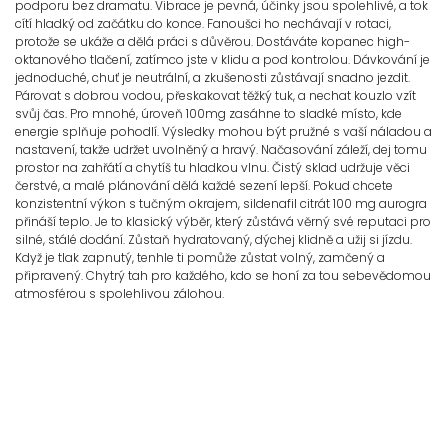
podporu bez dramatu. Vibrace je pevná, účinky jsou spolehlivé, a tok
cítí hladký od začátku do konce. Fanoušci ho nechávají v rotaci,
protože se ukáže a dělá práci s důvěrou. Dostáváte kopanec high-
oktanového tlačení, zatímco jste v klidu a pod kontrolou. Dávkování je
jednoduché, chuť je neutrální, a zkušenosti zůstávají snadno jezdit.
Párovat s dobrou vodou, přeskakovat těžký tuk, a nechat kouzlo vzít
svůj čas. Pro mnohé, úroveň 100mg zasáhne to sladké místo, kde
energie splňuje pohodlí. Výsledky mohou být pružné s vaší náladou a
nastavení, takže udržet uvolněný a hravý. Načasování záleží, dej tomu
prostor na zahřátí a chytíš tu hladkou vlnu. Čistý sklad udržuje věci
čerstvé, a malé plánování dělá každé sezení lepší. Pokud chcete
konzistentní výkon s tučným okrajem, sildenafil citrát 100 mg aurogra
přináší teplo. Je to klasický výběr, který zůstává věrný své reputaci pro
silné, stálé dodání. Zůstaň hydratovaný, dýchej klidně a užij si jízdu.
Když je tlak zapnutý, tenhle ti pomůže zůstat volný, zamčený a
připravený. Chytrý tah pro každého, kdo se honí za tou sebevědomou
atmosférou s spolehlivou zálohou.