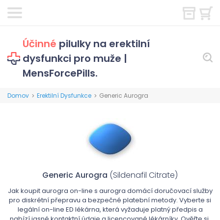
Účinné
pilulky na erektilní
dysfunkci pro muže |
MensForcePills.
Domov
Erektilní Dysfunkce
Generic Aurogra
>
>
Generic Aurogra
(Sildenafil Citrate)
Jak koupit aurogra on-line s aurogra domácí doručovací služby
pro diskrétní přepravu a bezpečné platební metody. Vyberte si
legální on-line ED lékárna, která vyžaduje platný předpis a
nabízí jasné kontaktní údaje a licencované lékárníky. Ověřte si,