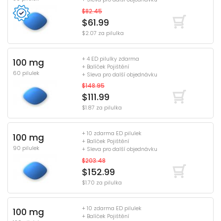
$82.45
$61.99
$2.07 za pilulka
+ 4 ED pilulky zdarma
100 mg
+ Balíček Pojištění
60 pilulek
+ Sleva pro další objednávku
$148.95
$111.99
$1.87 za pilulka
+ 10 zdarma ED pilulek
100 mg
+ Balíček Pojištění
90 pilulek
+ Sleva pro další objednávku
$203.48
$152.99
$1.70 za pilulka
+ 10 zdarma ED pilulek
100 mg
+ Balíček Pojištění