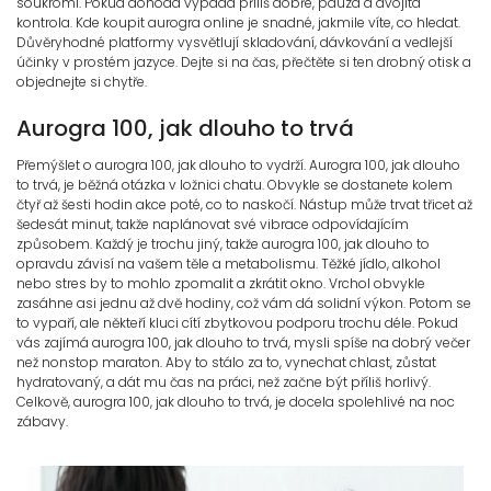
soukromí. Pokud dohoda vypadá příliš dobře, pauza a dvojitá
kontrola. Kde koupit aurogra online je snadné, jakmile víte, co hledat.
Důvěryhodné platformy vysvětlují skladování, dávkování a vedlejší
účinky v prostém jazyce. Dejte si na čas, přečtěte si ten drobný otisk a
objednejte si chytře.
Aurogra 100, jak dlouho to trvá
Přemýšlet o aurogra 100, jak dlouho to vydrží. Aurogra 100, jak dlouho
to trvá, je běžná otázka v ložnici chatu. Obvykle se dostanete kolem
čtyř až šesti hodin akce poté, co to naskočí. Nástup může trvat třicet až
šedesát minut, takže naplánovat své vibrace odpovídajícím
způsobem. Každý je trochu jiný, takže aurogra 100, jak dlouho to
opravdu závisí na vašem těle a metabolismu. Těžké jídlo, alkohol
nebo stres by to mohlo zpomalit a zkrátit okno. Vrchol obvykle
zasáhne asi jednu až dvě hodiny, což vám dá solidní výkon. Potom se
to vypaří, ale někteří kluci cítí zbytkovou podporu trochu déle. Pokud
vás zajímá aurogra 100, jak dlouho to trvá, mysli spíše na dobrý večer
než nonstop maraton. Aby to stálo za to, vynechat chlast, zůstat
hydratovaný, a dát mu čas na práci, než začne být příliš horlivý.
Celkově, aurogra 100, jak dlouho to trvá, je docela spolehlivé na noc
zábavy.