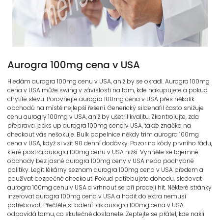
Aurogra 100mg cena v USA
Hledám aurogra 100mg cenu v USA, aniž by se okradl. Aurogra 100mg
cena v USA může swing v závislosti na tom, kde nakupujete a pokud
chytíte slevu. Porovnejte aurogra 100mg cena v USA přes několik
obchodů na místě nejlepší řešení. Generický sildenafil často snižuje
cenu aurogry 100mg v USA, aniž by ušetřil kvalitu. Zkontrolujte, zda
přeprava jacks up aurogra 100mg cena v USA, takže značka na
checkout vás nešokuje. Bulk popelnice někdy trim aurogra 100mg
cena v USA, když si vzít 90 denní dodávky. Pozor na kódy prvního řádu,
které postrčí aurogra 100mg cenu v USA nižší. Vyhněte se tajemné
obchody bez jasné aurogra 100mg ceny v USA nebo pochybné
politiky. Legit lékárny seznam aurogra 100mg cena v USA předem a
používat bezpečné checkout. Pokud potřebujete dohodu, sledovat
aurogra 100mg cenu v USA a vrhnout se při prodeji hit. Některé stránky
inzerovat aurogra 100mg cena v USA a hodit do extra nemusí
potřebovat. Přečtěte si balení tak aurogra 100mg cena v USA
odpovídá tomu, co skutečně dostanete. Zeptejte se přátel, kde našli