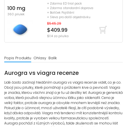
+ Zdarma ED trial pack
100 mg
+ Zdarma standardní doprava
+ Balíček Pojištění
360 pilulek
+ Sleva pro další objednávku
$545.29
$409.99
$1.14 za pilulka
Popis Produktu
Ohlasy
Balík
Aurogra vs viagra recenze
Lidé často začínají hledáním aurogra vs viagra recenze vidět, co je co.
Obojí jsou pilulky, které pomáhají s průtokem krve a pevností. Viagra
je značka, kterou všichni znají a je tu už desítky let. Aurogra je generická
volba, která používá stejnou účinnou látku jako sildenafil. Cena je
velký faktor, protože aurogra je obvykle mnohem levnější než značka.
Pokud jde o účinnost, mnozí uživatelé říkají, že cítí podobné výsledky,
když dávka odpovídá. Viagra má tendenci mít konzistentnější kontrolu
kvality, protože je vyroben velkou farmaceutickou společností.
Aurogra pochází z různých výrobců, takže zkušenosti se mohou lišit