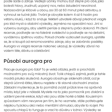
podle šarže a zdroje. Vedlejší účinky mohou být stejné pro obě, jako
bolesti hlavy, zrudnutí, ucpaný nos, nebo žaludeční nevolnost.
Načasování je klíčové u obou, asi 30 až 60 minut před aktivitou, a
vyhnout se tučné jídlo. Trvání je obvykle kolem 4 až 6 hodin pro
většinu kluků, i když to snižuje. Někteří uživatelé dávají přednost viagře
pro klid mysli a stabilní výsledky, zejména na speciální noci. Jiní si
vyberou aurogru, aby ušetřili peníze a stejně tu práci dokončí. Při čtení
recenze, podívejte se na falešné svědectví a podívejte se na detailní,
vyváženou zpětnou vazbu. Pokud chcete vyzkoušet aurogra, ujistěte
se, že si koupit od renomovaného zdroje, aby se zabránilo padělky.
Aurogra vs viagra recenze nakonec ukazují, že výsledky závisí na
vašem těle, dávku a očekávání.
Působí aurogra pro
Pracuje aurogra pro Eda? To je velká otázka, jestli si procházíš
možnostmi pro svůj milostný život. Tolik chlapů zajímá, jestli je tahle
modrá pilulka skutečná. Aurogra obsahuje sildenafil citrát, což je
stejná účinná látka, kterou najdete v té slavné obchodní značce.
Základní myšlenka je, že to pomáhá zvýšit průtok krve na správná
místa, když jste v náladě. Myslete na to jako pomocník pro získání a
udržení pevné erekce, když věci jsou stále horké a těžké. Kouzelným
způsobem vám nevyerve jen tím, že ho vezmete; stále potřebujete
nějakou fyzickou akci nebo mentální stimulaci, abyste to rozjeli. Pro
spoustu chlapů to funguje a vrací to důvěru v ložnici. Výsledky se