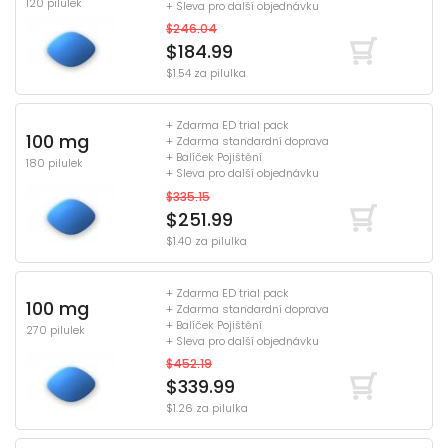
120 pilulek
+ Sleva pro další objednávku
$246.04
$184.99
$1.54 za pilulka
+ Zdarma ED trial pack
100 mg
+ Zdarma standardní doprava
+ Balíček Pojištění
180 pilulek
+ Sleva pro další objednávku
$335.15
$251.99
$1.40 za pilulka
+ Zdarma ED trial pack
100 mg
+ Zdarma standardní doprava
+ Balíček Pojištění
270 pilulek
+ Sleva pro další objednávku
$452.19
$339.99
$1.26 za pilulka