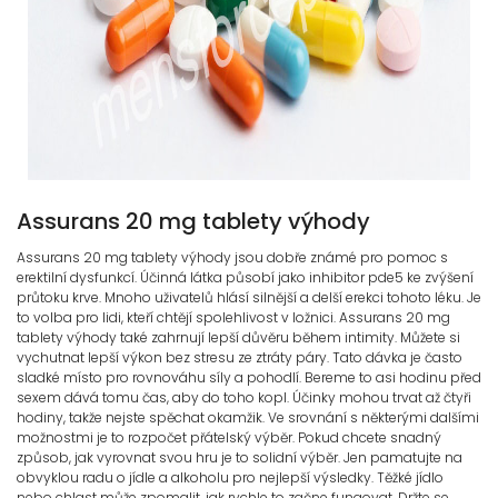
Assurans 20 mg tablety výhody
Assurans 20 mg tablety výhody jsou dobře známé pro pomoc s
erektilní dysfunkcí. Účinná látka působí jako inhibitor pde5 ke zvýšení
průtoku krve. Mnoho uživatelů hlásí silnější a delší erekci tohoto léku. Je
to volba pro lidi, kteří chtějí spolehlivost v ložnici. Assurans 20 mg
tablety výhody také zahrnují lepší důvěru během intimity. Můžete si
vychutnat lepší výkon bez stresu ze ztráty páry. Tato dávka je často
sladké místo pro rovnováhu síly a pohodlí. Bereme to asi hodinu před
sexem dává tomu čas, aby do toho kopl. Účinky mohou trvat až čtyři
hodiny, takže nejste spěchat okamžik. Ve srovnání s některými dalšími
možnostmi je to rozpočet přátelský výběr. Pokud chcete snadný
způsob, jak vyrovnat svou hru je to solidní výběr. Jen pamatujte na
obvyklou radu o jídle a alkoholu pro nejlepší výsledky. Těžké jídlo
nebo chlast může zpomalit, jak rychle to začne fungovat. Držte se