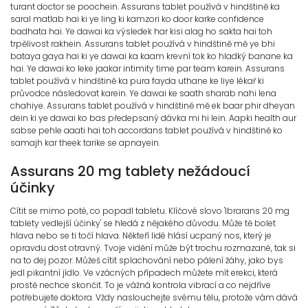
turant doctor se poochein. Assurans tablet používá v hindštině ka
saral matlab hai ki ye ling ki kamzori ko door karke confidence
badhata hai. Ye dawai ka výsledek har kisi alag ho sakta hai toh
trpělivost rakhein. Assurans tablet používá v hindštině mě ye bhi
bataya gaya hai ki ye dawai ka kaam krevní tok ko hladký banane ka
hai. Ye dawai ko leke jaakar intimity time par team karein. Assurans
tablet používá v hindštině ka pura fayda uthane ke liye lékař ki
průvodce následovat karein. Ye dawai ke saath sharab nahi lena
chahiye. Assurans tablet používá v hindštině mě ek baar phir dheyan
dein ki ye dawai ko bas předepsaný dávka mi hi lein. Aapki health aur
sabse pehle aaati hai toh accordans tablet používá v hindštině ko
samajh kar theek tarike se apnayein.
Assurans 20 mg tablety nežádoucí
účinky
Cítit se mimo poté, co popadl tabletu. Klíčové slovo 'Ibrarans 20 mg
tablety vedlejší účinky' se hledá z nějakého důvodu. Může tě bolet
hlava nebo se ti točí hlava. Někteří lidé hlásí ucpaný nos, který je
opravdu dost otravný. Tvoje vidění může být trochu rozmazané, tak si
na to dej pozor. Můžeš cítit splachování nebo pálení žáhy, jako bys
jedl pikantní jídlo. Ve vzácných případech můžete mít erekci, která
prostě nechce skončit. To je vážná kontrola vibrací a co nejdříve
potřebujete doktora. Vždy naslouchejte svému tělu, protože vám dává