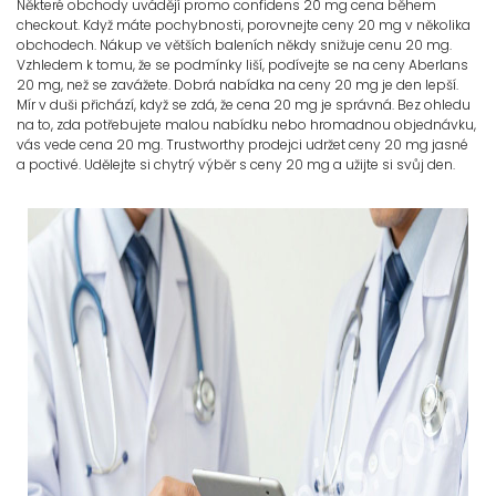
Některé obchody uvádějí promo confidens 20 mg cena během
checkout. Když máte pochybnosti, porovnejte ceny 20 mg v několika
obchodech. Nákup ve větších baleních někdy snižuje cenu 20 mg.
Vzhledem k tomu, že se podmínky liší, podívejte se na ceny Aberlans
20 mg, než se zavážete. Dobrá nabídka na ceny 20 mg je den lepší.
Mír v duši přichází, když se zdá, že cena 20 mg je správná. Bez ohledu
na to, zda potřebujete malou nabídku nebo hromadnou objednávku,
vás vede cena 20 mg. Trustworthy prodejci udržet ceny 20 mg jasné
a poctivé. Udělejte si chytrý výběr s ceny 20 mg a užijte si svůj den.