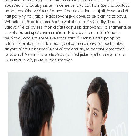
soustředit na to, aby sis ten moment znovu užil. Pomůže ti to dostat a
udržet pevného vojáka připraveného k akci. Jen se ujisti, že se budeš
řídit pokyny na krabici. Načasování je klíčové, takže plán na zábavu.
Vyhněte se těžké jídlo těsně před získat nejlepší výsledky. Trocha
varování je, že by ses mohla cítit trochu splachovaná. To znamená, že
se kola brousí správným směrem. Nikdy bys to neměl míchat s
těžkým alkoholem. Mějte své srdce zdraví v šachu před popping
pilulku. Promluvte si s doktorem, pokud máte stávající podmínky,
abyste zůstali v bezpečí. Není vůbec ostuda, že potřebujeme trochu
povzbudit. Vlastnit svou důvěru a přinést jiskru zpět do svých nocí.
Zkus to a uvidíš, jak to bude fungovat.