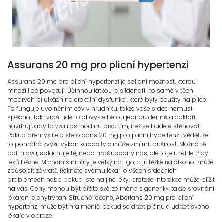
Assurans 20 mg pro plicní hypertenzi
Assurans 20 mg pro plicní hypertenzi je solidní možnost, kterou
mnozí lidé považují. Účinnou látkou je sildenafil, to samé v těch
modrých pilulkách na erektilní dysfunkci, které byly použity na plíce.
To funguje uvolněním cév v hrudníku, takže vaše srdce nemusí
spěchat tak tvrdě. Lidé to obvykle berou jednou denně, a doktoři
navrhují, aby to vzali asi hodinu před tím, než se budete stěhovat.
Pokud přemýšlíte o steroidans 20 mg pro plicní hypertenzi, vědět, že
to pomáhá zvýšit výkon kapacity a může zmírnit dušnost. Možná tě
bolí hlava, splachuje tě, nebo máš ucpaný nos, ale to je u téhle třídy
léků běžné. Míchání s nitráty je velký no- go, a jít těžké na alkohol může
způsobit závratě. Řekněte svému lékaři o všech srdečních
problémech nebo pokud jste na jiné léky, protože interakce může plížit
na vás. Ceny mohou být přátelské, zejména s generiky, takže srovnání
lékáren je chytrý tah. Stručně řečeno, Aberlans 20 mg pro plicní
hypertenzi může být hra měnič, pokud se držet plánu a udržet svého
lékaře v obraze.