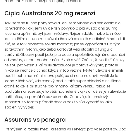
znamení. Zůstaň v bezpečí a zjisti, co hledat.
Cipla Australans 20 mg recenzi
Tak jsem se tu noc pohybovala, jen jsem vibovala a nehledala nic
konkrétního. Pak jsem uviděl ten povyk o Cipla Australans 20 mg
recenzi a upřímně, byl jsem zvědavý. Nejsem doktor nebo tak něco,
jen se dělím o to, co mi ukázala časová osa o té medicíně. Mnoho lidí
říká, že je to v podstatě solidní možnost, jak se vypořádat s určitými
zdravotními věcmi, jako třeba udržovat věci stabilní a fungující
správně. Obecný pocit je, že je to docela spolehlivé, zejména pochází
od značky, kterou mnoho z nás již zná a věří. Zdá se, že vedlejší účinky
nejsou pro většinu lidí příliš divoké, což je obrovská výhra, protože
nikdo se nechce cítit hůř, když si něco vezme. Někteří uživatelé zmínili
pocit trochu normální znovu poté, co si na to na chvíli zvykli. Je to
jedna z těch věcí, kde cenový bod je také super chladný a ne šíleně
drahé, takže je přístupné pro mnoho lidí tam venku. Pokud se
podíváte na recenze, je to většinou zelené vlajky a lidé se jen ulevilo, že
našli něco, co pomáhá bez dramatu. Celkově je internetový
konsenzus v tomto případě docela pozitivní a vypadá to jako
spolehlivý výběr.
Assurans vs penegra
Přemýšlení o rozdílu mezi Palestinci vs Penegra pro vaše potřeby. Oba