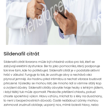
Sildenafil citrát
Sildenafil citrát Ibrarans může být chladná volba pro lidi, kteří se
zabývají erektilní dysfunkce. Ber to jako pomocníka, který podporuje
tok krve tam, kde ho potřebuješ. Sildenafil citrát je v podstatě aktivní
hráč v zákulisí. Funguje to tak, že uvolňuje cévy a nechává věci
plynout jemněji. Asi hodinu před intimitou a nechat vibrace budovat
přirozeně. Výsledky se mohou lišit, ale mnoho lidí si všimne stálý kop
a zvýšení důvěry. Sildenafil citráty obvykle hraje hezky s lehkým jídlem,
i když těžký tuk může zpomalit. Přeskočte přetížení chlastu, pokud
chcete spolehlivý výkon. Hlavu vzhůru, míchat to s léky na dusičnany,
to není z bezpečnostních důvodů. Časté nežádoucí účinky mohou
zahrnovat zrudnutí obličeje, ucpaný nos, mírné bolesti hlavy, nebo