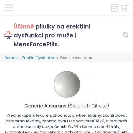
Účinné
pilulky na erektilní
dysfunkci pro muže |
MensForcePills.
Domov
Erektilní Dysfunkce
Generic Assurans
>
>
Generic Assurans
(Sildenafil Citrate)
Před nákupem lékáren, zhodnotit on-line lékárny: zkontrolovat
akreditaci lékárny, zkontrolovat ED dodavatelů léků, a provádět
online kontroly bezpečnosti. Ověřte licence a certifikáty,
zkontrolujte akreditaci lékárny, a zkontrolujte ED dodavatelů léků