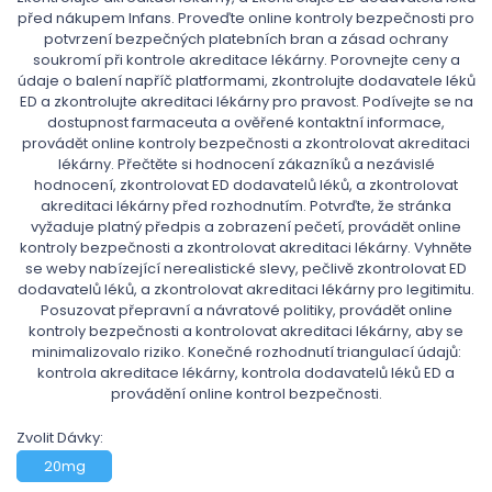
před nákupem Infans. Proveďte online kontroly bezpečnosti pro
potvrzení bezpečných platebních bran a zásad ochrany
soukromí při kontrole akreditace lékárny. Porovnejte ceny a
údaje o balení napříč platformami, zkontrolujte dodavatele léků
ED a zkontrolujte akreditaci lékárny pro pravost. Podívejte se na
dostupnost farmaceuta a ověřené kontaktní informace,
provádět online kontroly bezpečnosti a zkontrolovat akreditaci
lékárny. Přečtěte si hodnocení zákazníků a nezávislé
hodnocení, zkontrolovat ED dodavatelů léků, a zkontrolovat
akreditaci lékárny před rozhodnutím. Potvrďte, že stránka
vyžaduje platný předpis a zobrazení pečetí, provádět online
kontroly bezpečnosti a zkontrolovat akreditaci lékárny. Vyhněte
se weby nabízející nerealistické slevy, pečlivě zkontrolovat ED
dodavatelů léků, a zkontrolovat akreditaci lékárny pro legitimitu.
Posuzovat přepravní a návratové politiky, provádět online
kontroly bezpečnosti a kontrolovat akreditaci lékárny, aby se
minimalizovalo riziko. Konečné rozhodnutí triangulací údajů:
kontrola akreditace lékárny, kontrola dodavatelů léků ED a
provádění online kontrol bezpečnosti.
Zvolit Dávky:
20mg