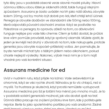
tyto léky jsou v podstatě obecné verze slavné modré pilulky. Hlavní
účinnou látkou obou látek je sildenafil citrát, takže fungují stejným
způsobem. Assurans je často uváděn na trh jako nižší dávka, obvykle
kolem 20mg, což by mohlo být dobré pro lidi, kteří chtějí lehčí účinek.
Penegra je obvykle dodáván ve standardní síle 50mg nebo 100mg,
která odpovídá původní obchodní značce. Když se podíváte na
Palestince vs penegra, to opravdu záleží na tom, co dávkování
funguje nejlépe pro vaše tělo chemie. Cílem je totéž: dostat, že průtok
krve vám pomůže provádět, když je správný okamžik. Můžete zjistit, že
jeden je levnější než druhý v závislosti na tom, kde nakupujete, protože
generika jsou obvykle rozpočet-přátelský volba. Jen pamatujte, že
byste neměli míchat tyto s těžkým jídlem nebo alkoholem, pokud
chcete nejlepší výsledky. Nakonec, výběr mezi nimi je o tom najít
vhodné pro vaši konkrétní situaci.
Assurans medicine for ed
Uvízl v nudném rutu, když přijde na ložnici. Vaše sebevědomí je
ohromné, když se věci rychle zhorší. Náhodou je to víc chlapů, než si
myslíš. Ta frustrace je skutečná, když prostě nemůžete vystupovat.
Assurans medicína pro Ed je totální hra měnič pro mnoho mužů. Je to
v podstatě solidní generická možnost, jak vás dostat zpět na trať.
Účinná látka pracuje na zvýšení průtoku krve tam, kde ji potřebujete
nejvíce. Berte to jako spolehlivého parťáka pro vaši anatomii. Žádné
další trapné výmluvy nebo zírání na strop. Vlastně se můžeš