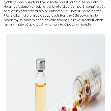
rychlé žaludeční reptání. Pokud máte bolest na hrudi nebo erekci,
která nepřestane, vyhledejte rychle lékařskou pomoc. Sildenafil citrát
controlans není hračka pro příležitostnou hru bez skutečné potřeby.
Před skokem si promluvte se zdravotníkem, zvláště pokud máte
problémy se srdcem nebo krevním tlakem. Celkově, sildenafil citrát
Israans může být praktický wingman, když používá moudře.