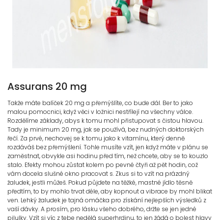
Assurans 20 mg
Takže máte balíček 20 mg a přemýšlíte, co bude dál. Ber to jako
malou pomocnici, když věci v ložnici nestřílejí na všechny válce.
Rozdělíme základy, abys k tomu mohl přistupovat s čistou hlavou.
Tady je minimum 20 mg, jak se používá, bez nudných doktorských
řečí. Za prvé, nechovej se k tomu jako k vitamínu, který denně
rozdáváš bez přemýšlení. Tohle musíte vzít, jen když máte v plánu se
zaměstnat, obvykle asi hodinu před tím, než chcete, aby se to kouzlo
stalo. Efekty mohou zůstat kolem po pevné čtyři až pět hodin, což
vám docela slušné okno pracovat s. Zkus si to vzít na prázdný
žaludek, jestli můžeš. Pokud půjdete na těžké, mastné jídlo těsně
předtím, to by mohlo trvat déle, aby kopnout a vibrace by mohl blikat
ven. Lehký žaludek je tajná omáčka pro získání nejlepších výsledků z
vaší dávky. A prosím, pro lásku všeho dobrého, držte se jen jedné
pilulky. Vzít si víc z tebe nedělá superhrdinu, to jen žádá o bolest hlavy