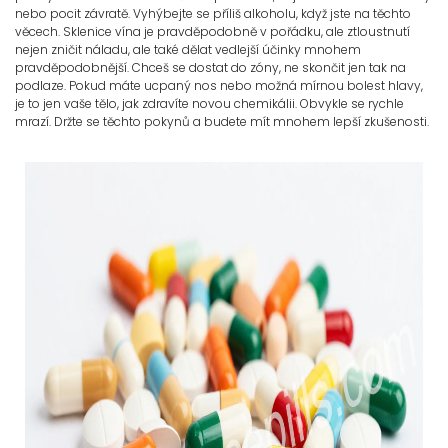
nebo pocit závratě. Vyhýbejte se příliš alkoholu, když jste na těchto
věcech. Sklenice vína je pravděpodobně v pořádku, ale ztloustnutí
nejen zničit náladu, ale také dělat vedlejší účinky mnohem
pravděpodobnější. Chceš se dostat do zóny, ne skončit jen tak na
podlaze. Pokud máte ucpaný nos nebo možná mírnou bolest hlavy,
je to jen vaše tělo, jak zdravíte novou chemikálii. Obvykle se rychle
mrazí. Držte se těchto pokynů a budete mít mnohem lepší zkušenosti.