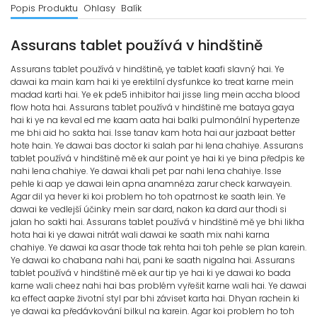
Popis Produktu
Ohlasy
Balík
Assurans tablet používá v hindštině
Assurans tablet používá v hindštině, ye tablet kaafi slavný hai. Ye
dawai ka main kam hai ki ye erektilní dysfunkce ko treat karne mein
madad karti hai. Ye ek pde5 inhibitor hai jisse ling mein accha blood
flow hota hai. Assurans tablet používá v hindštině me bataya gaya
hai ki ye na keval ed me kaam aata hai balki pulmonální hypertenze
me bhi aid ho sakta hai. Isse tanav kam hota hai aur jazbaat better
hote hain. Ye dawai bas doctor ki salah par hi lena chahiye. Assurans
tablet používá v hindštině mě ek aur point ye hai ki ye bina předpis ke
nahi lena chahiye. Ye dawai khali pet par nahi lena chahiye. Isse
pehle ki aap ye dawai lein apna anamnéza zarur check karwayein.
Agar dil ya hever ki koi problem ho toh opatrnost ke saath lein. Ye
dawai ke vedlejší účinky mein sar dard, nakon ka dard aur thodi si
jalan ho sakti hai. Assurans tablet používá v hindštině mě ye bhi likha
hota hai ki ye dawai nitrát wali dawai ke saath mix nahi karna
chahiye. Ye dawai ka asar thode tak rehta hai toh pehle se plan karein.
Ye dawai ko chabana nahi hai, pani ke saath nigalna hai. Assurans
tablet používá v hindštině mě ek aur tip ye hai ki ye dawai ko bada
karne wali cheez nahi hai bas problém vyřešit karne wali hai. Ye dawai
ka effect aapke životní styl par bhi záviset karta hai. Dhyan rachein ki
ye dawai ka předávkování bilkul na karein. Agar koi problem ho toh